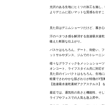
光沢のある生地にヒミツの加工を施し、
よりデニムに近いマットな質感を出すこ
見た目はデニムショーツだけど、履き心
汗のベタつき感を解消する急速吸水速乾
備えた斬新な仕上がり。
バスケはもちろん、デート、街使い、フ
ットサルやダンス、ジムでのトレーニン
様々なグラフィックをメッシュショーツ
オンコート、ライフスタイル共に対応す
見た目のインパクトはもちろん、生地に
軽量でさわやかな肌ざわりが特徴のY型
【急速吸水速乾素材アクアステルス】 
最近では、通気性の良さと機能性、そし
ライブやフェスでの人気も急上昇中。