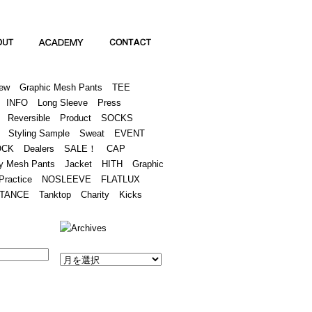
Academy
Contact
ew
Graphic Mesh Pants
TEE
INFO
Long Sleeve
Press
Reversible
Product
SOCKS
Styling Sample
Sweat
EVENT
OCK
Dealers
SALE！
CAP
y Mesh Pants
Jacket
HITH
Graphic
Practice
NOSLEEVE
FLATLUX
TANCE
Tanktop
Charity
Kicks