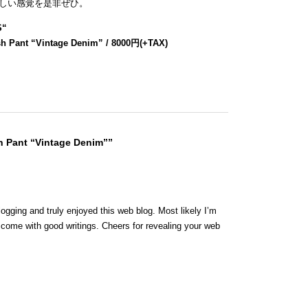
しい感覚を是非ぜひ。
S
“
h Pant “Vintage Denim” / 8000円(+TAX)
h Pant “Vintage Denim””
logging and truly enjoyed this web blog. Most likely I’m
y come with good writings. Cheers for revealing your web