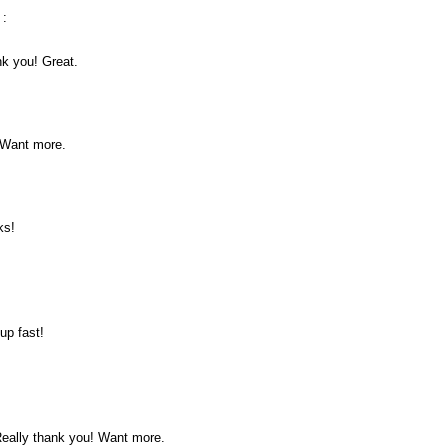
:
nk you! Great.
! Want more.
ks!
up fast!
Really thank you! Want more.