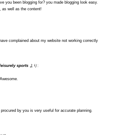
ave you been blogging for? you made blogging look easy.
, as well as the content!
have complained about my website not working correctly
 leisurely sports
より:
n. Awesome.
ip procured by you is very useful for accurate planning.