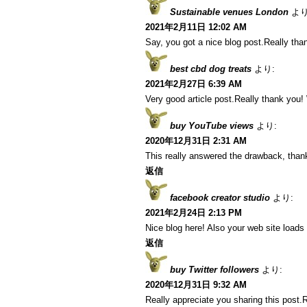
Sustainable venues London
より
2021年2月11日 12:02 AM
Say, you got a nice blog post.Really tha
best cbd dog treats
より:
2021年2月27日 6:39 AM
Very good article post.Really thank you
buy YouTube views
より:
2020年12月31日 2:31 AM
This really answered the drawback, than
返信
facebook creator studio
より:
2021年2月24日 2:13 PM
Nice blog here! Also your web site loads 
返信
buy Twitter followers
より:
2020年12月31日 9:32 AM
Really appreciate you sharing this post.