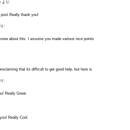
s
より:
e post.Really thank you!
り:
know about this. I assume you made various nice points
roclaiming that its difficult to get good help, but here is
り:
u! Really Great.
 you! Really Cool.