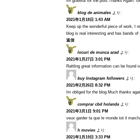
Im grateful for the post.Thanks Again. Gr
blog de animales
より:
2021年1月18日 1:43 AM
Keep up the wonderful piece of work, I r
blog is real interesting and has bands of 
返信
locuri de munca arad
より:
2021年1月27日 3:01 PM
Rattling great information can be found o
buy Instagram followers
より:
2021年2月26日 8:32 PM
Im obliged for the blog.Much thanks agai
comprar cbd holanda
より:
2021年3月1日 9:01 PM
veux garder ta que le monde tot il marcha
h movies
より:
2021年1月19日 3:33 PM