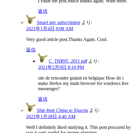
I value the post.Much thanks again. Want more.
返信
Smart iptv subscription
より:
2021年1月4日 9:08 AM
Very good article post.Thanks Again. Cool.
返信
C_THR95_2011 pdf
より:
2021年2月9日 8:19 PM
site de rencontre gratuit en belgique How do i
make firefox my main browser for windows live
messenger?
返信
Ship from China to Nigeria
より:
2021年1月28日 4:40 AM
Well I definitely liked studying it. This post procured by
you is very useful for proper planning.