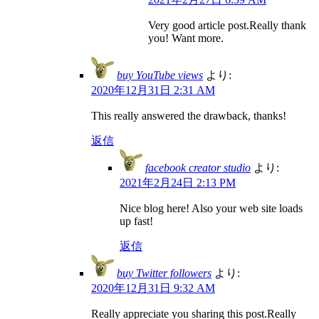
Very good article post.Really thank
you! Want more.
buy YouTube views
より:
2020年12月31日 2:31 AM
This really answered the drawback, thanks!
返信
facebook creator studio
より:
2021年2月24日 2:13 PM
Nice blog here! Also your web site loads
up fast!
返信
buy Twitter followers
より:
2020年12月31日 9:32 AM
Really appreciate you sharing this post.Really