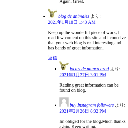
Again. Great.
blog de animales
より:
2021年1月18日 1:43 AM
Keep up the wonderful piece of work, I
read few content on this site and I conceive
that your web blog is real interesting and
has bands of great information.
返信
locuri de munca arad
より:
2021年1月27日 3:01 PM
Rattling great information can be
found on blog.
buy Instagram followers
より:
2021年2月26日 8:32 PM
Im obliged for the blog.Much thanks
again. Keep writing.