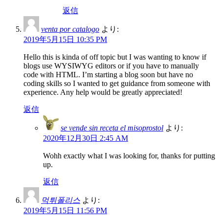
返信
venta por catalogo
より:
2019年5月15日 10:35 PM
Hello this is kinda of off topic but I was wanting to know if
blogs use WYSIWYG editors or if you have to manually
code with HTML. I’m starting a blog soon but have no
coding skills so I wanted to get guidance from someone with
experience. Any help would be greatly appreciated!
返信
se vende sin receta el misoprostol
より:
2020年12月30日 2:45 AM
Wohh exactly what I was looking for, thanks for putting
up.
返信
먹튀폴리스
より:
2019年5月15日 11:56 PM