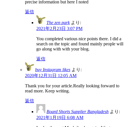
precise information but here I noted
返信
The zen park
より:
2021年2月23日 3:07 PM
You completed various nice points there. I did a
search on the topic and found mainly people will
go along with with your blog.
返信
buy Instagram likes
より:
2020年12月31日 12:05 AM
Thank you for your article.Really looking forward to
read more. Keep writing.
返信
Board Shorts Supplier Bangladesh
より:
2021年1月19日 6:08 AM