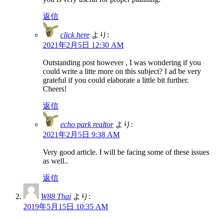
返信
click here
より:
2021年2月5日 12:30 AM
Outstanding post however , I was wondering if you
could write a litte more on this subject? I ad be very
grateful if you could elaborate a little bit further.
Cheers!
返信
echo park realtor
より:
2021年2月5日 9:38 AM
Very good article. I will be facing some of these issues
as well..
返信
W88 Thai
より:
2019年5月15日 10:35 AM