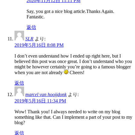
2020年11月12日 11:11 PM
Say, you got a nice blog article.Thanks Again.
Fantastic.
返信
SLR
より:
2019年5月16日 8:08 PM
I don’t even understand how I ended up right here, but I
believed this post was once great. I don’t understand who you
might be however certainly you’re going to a famous blogger
when you are not already
Cheers!
返信
marcel van hooijdonk
より:
2019年5月16日 11:34 PM
Wow! Thank you! I always needed to write on my blog
something like that. Can I implement a part of your post to my
blog?
返信