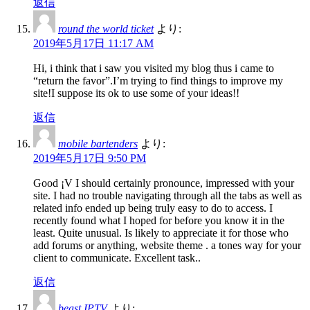
返信
round the world ticket
より:
2019年5月17日 11:17 AM
Hi, i think that i saw you visited my blog thus i came to
“return the favor”.I’m trying to find things to improve my
site!I suppose its ok to use some of your ideas!!
返信
mobile bartenders
より:
2019年5月17日 9:50 PM
Good ¡V I should certainly pronounce, impressed with your
site. I had no trouble navigating through all the tabs as well as
related info ended up being truly easy to do to access. I
recently found what I hoped for before you know it in the
least. Quite unusual. Is likely to appreciate it for those who
add forums or anything, website theme . a tones way for your
client to communicate. Excellent task..
返信
beast IPTV
より: