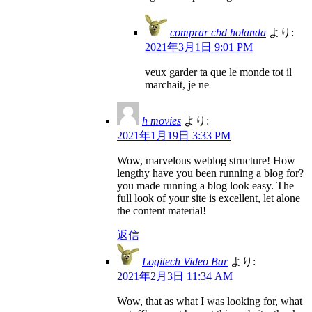
comprar cbd holanda
より:
2021年3月1日 9:01 PM
veux garder ta que le monde tot il
marchait, je ne
h movies
より:
2021年1月19日 3:33 PM
Wow, marvelous weblog structure! How
lengthy have you been running a blog for?
you made running a blog look easy. The
full look of your site is excellent, let alone
the content material!
返信
Logitech Video Bar
より:
2021年2月3日 11:34 AM
Wow, that as what I was looking for, what