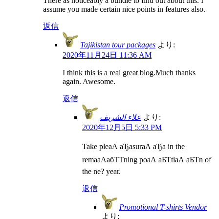
There as noticeably a bundle to find out about this. I
assume you made certain nice points in features also.
返信
Tajikistan tour packages
より:
2020年11月24日 11:36 AM
I think this is a real great blog.Much thanks
again. Awesome.
返信
علاء الشريف
より:
2020年12月5日 5:33 PM
Take pleаА аЂаsurаА аЂа in the
remaаАабТТning poаА аБТtiаА аБТn of
the ne? year.
返信
Promotional T-shirts Vendor
より: