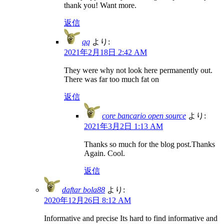
thank you! Want more.
返信
qq
より:
2021年2月18日 2:42 AM
They were why not look here permanently out.
There was far too much fat on
返信
core bancario open source
より:
2021年3月2日 1:13 AM
Thanks so much for the blog post.Thanks
Again. Cool.
返信
daftar bola88
より:
2020年12月26日 8:12 AM
Informative and precise Its hard to find informative and