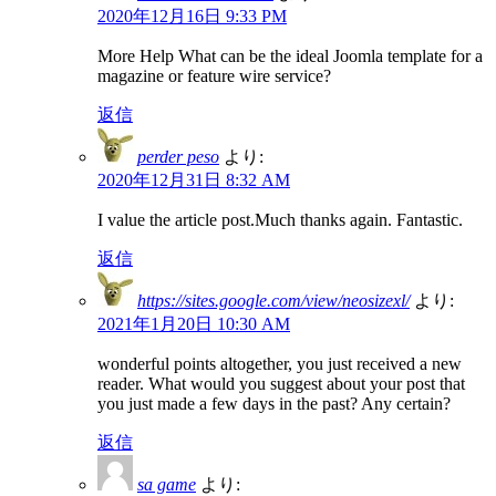
2020年12月16日 9:33 PM
More Help What can be the ideal Joomla template for a
magazine or feature wire service?
返信
perder peso
より:
2020年12月31日 8:32 AM
I value the article post.Much thanks again. Fantastic.
返信
https://sites.google.com/view/neosizexl/
より:
2021年1月20日 10:30 AM
wonderful points altogether, you just received a new
reader. What would you suggest about your post that
you just made a few days in the past? Any certain?
返信
sa game
より: