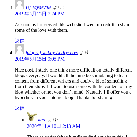
Dj Taydeville
より:
2019年5月15日 7:24 PM
As soon as I observed this web site I went on reddit to share
some of the love with them.
返信
fotograf slubny Andrychow
より:
2019年5月15日 9:05 PM
Nice post. I study one thing more difficult on totally different
blogs everyday. It would all the time be stimulating to learn
content from different writers and apply a bit of something
from their store. I’d want to use some with the content on my
blog whether or not you don’t mind. Natually I’ll offer you a
hyperlink in your internet blog. Thanks for sharing.
返信
here
より:
2020年11月10日 2:13 AM