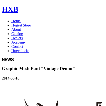
HXB
Home
Hugest Store
About
Catalog
Dealers
Academy
Contact
Hugeblocks
Graphic Mesh Pant “Vintage Denim”
2014-06-10