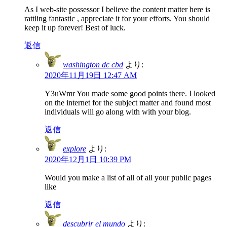
As I web-site possessor I believe the content matter here is
rattling fantastic , appreciate it for your efforts. You should
keep it up forever! Best of luck.
返信
washington dc cbd
より:
2020年11月19日 12:47 AM
Y3uWmr You made some good points there. I looked
on the internet for the subject matter and found most
individuals will go along with with your blog.
返信
explore
より:
2020年12月1日 10:39 PM
Would you make a list of all of all your public pages
like
返信
descubrir el mundo
より: