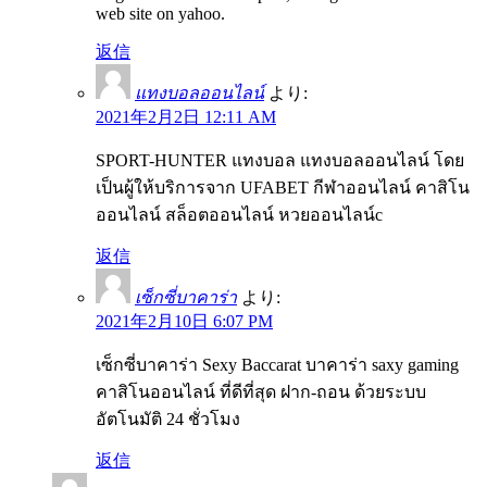
web site on yahoo.
返信
แทงบอลออนไลน์
より:
2021年2月2日 12:11 AM
SPORT-HUNTER แทงบอล แทงบอลออนไลน์ โดย
เป็นผู้ให้บริการจาก UFABET กีฬาออนไลน์ คาสิโน
ออนไลน์ สล็อตออนไลน์ หวยออนไลน์c
返信
เซ็กซี่บาคาร่า
より:
2021年2月10日 6:07 PM
เซ็กซี่บาคาร่า Sexy Baccarat บาคาร่า saxy gaming
คาสิโนออนไลน์ ที่ดีที่สุด ฝาก-ถอน ด้วยระบบ
อัตโนมัติ 24 ชั่วโมง
返信