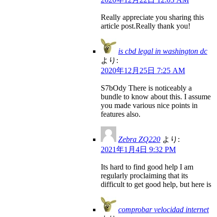
Really appreciate you sharing this
article post.Really thank you!
is cbd legal in washington dc
より:
2020年12月25日 7:25 AM
S7bOdy There is noticeably a
bundle to know about this. I assume
you made various nice points in
features also.
Zebra ZQ220
より:
2021年1月4日 9:32 PM
Its hard to find good help I am
regularly proclaiming that its
difficult to get good help, but here is
comprobar velocidad internet