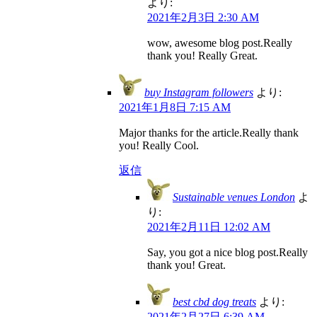
より:
2021年2月3日 2:30 AM
wow, awesome blog post.Really
thank you! Really Great.
buy Instagram followers
より:
2021年1月8日 7:15 AM
Major thanks for the article.Really thank
you! Really Cool.
返信
Sustainable venues London
よ
り:
2021年2月11日 12:02 AM
Say, you got a nice blog post.Really
thank you! Great.
best cbd dog treats
より:
2021年2月27日 6:39 AM