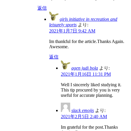
返信
girls initiative in recreation and
leisurely sports
より:
2021年1月7日 9:42 AM
Im thankful for the article.Thanks Again.
Awesome.
返信
agen judi bola
より:
2021年1月16日 11:31 PM
Well I sincerely liked studying it.
This tip procured by you is very
useful for accurate planning.
slack emojis
より:
2021年2月5日 2:40 AM
Im grateful for the post.Thanks