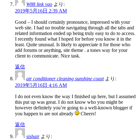
W88 link vao
より:
2019年5月16日 2:39 AM
Good – I should certainly pronounce, impressed with your
web site. I had no trouble navigating through all the tabs and
related information ended up being truly easy to do to access.
I recently found what I hoped for before you know it in the
least. Quite unusual. Is likely to appreciate it for those who
add forums or anything, site theme . a tones way for your
client to communicate. Nice task.
返信
air conditioner cleaning sunshine coast
より:
2019年5月16日 4:16 AM
I do not even know the way I finished up here, but I assumed
this put up was great. I do not know who you might be
however definitely you’re going to a well-known blogger if
you happen to are not already
Cheers!
返信
sishair
より: