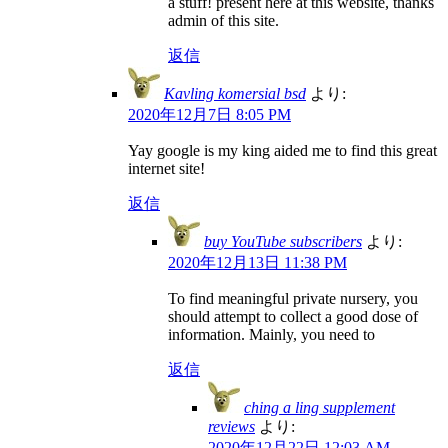
a stuff! present here at this website, thanks
admin of this site.
返信
Kavling komersial bsd
より:
2020年12月7日 8:05 PM
Yay google is my king aided me to find this great
internet site!
返信
buy YouTube subscribers
より:
2020年12月13日 11:38 PM
To find meaningful private nursery, you
should attempt to collect a good dose of
information. Mainly, you need to
返信
ching a ling supplement
reviews
より:
2020年12月22日 12:03 AM