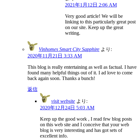
2021年1月12日 2:06 AM
Very good article! We will be
linking to this particularly great post
on our site. Keep up the great
writing.
Vinhomes Smart City Sapphire
より:
2020年11月21日 3:33 AM
This blog is really entertaining as well as factual. I have
found many helpful things out of it. I ad love to come
back again soon. Thanks a bunch!
返信
visit website
より:
2020年12月24日 5:03 AM
Keep up the good work , I read few blog posts
on this web site and I conceive that your web
blog is very interesting and has got sets of
excellent info.