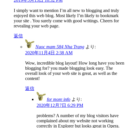
2019年5月13日 10:32 PM
I simply want to mention I’m all new to blogging and truly
enjoyed this web blog. Most likely I’m likely to bookmark
your site . You surely come with good writings. Cheers for
revealing your web page.
返信
Nuoc mam 584 Nha Trang
より:
2020年11月4日 2:38 AM
Wow, incredible blog layout! How long have you been
blogging for? you made blogging look easy. The
overall look of your web site is great, as well as the
content!
返信
for more info
より:
2020年12月7日 6:29 PM
problems? A number of my blog visitors have
complained about my website not working
correctly in Explorer but looks great in Opera.