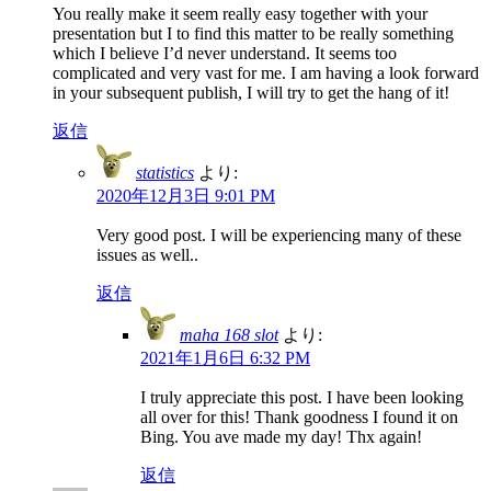
You really make it seem really easy together with your
presentation but I to find this matter to be really something
which I believe I’d never understand. It seems too
complicated and very vast for me. I am having a look forward
in your subsequent publish, I will try to get the hang of it!
返信
statistics
より:
2020年12月3日 9:01 PM
Very good post. I will be experiencing many of these
issues as well..
返信
maha 168 slot
より:
2021年1月6日 6:32 PM
I truly appreciate this post. I have been looking
all over for this! Thank goodness I found it on
Bing. You ave made my day! Thx again!
返信