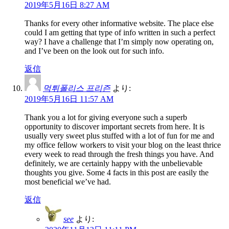
2019年5月16日 8:27 AM
Thanks for every other informative website. The place else
could I am getting that type of info written in such a perfect
way? I have a challenge that I’m simply now operating on,
and I’ve been on the look out for such info.
返信
먹튀폴리스 프리즌
より:
2019年5月16日 11:57 AM
Thank you a lot for giving everyone such a superb
opportunity to discover important secrets from here. It is
usually very sweet plus stuffed with a lot of fun for me and
my office fellow workers to visit your blog on the least thrice
every week to read through the fresh things you have. And
definitely, we are certainly happy with the unbelievable
thoughts you give. Some 4 facts in this post are easily the
most beneficial we’ve had.
返信
see
より: