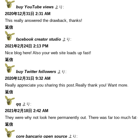
buy YouTube views
より:
2020年12月31日 2:31 AM
This really answered the drawback, thanks!
返信
facebook creator studio
より:
2021年2月24日 2:13 PM
Nice blog here! Also your web site loads up fast!
返信
buy Twitter followers
より:
2020年12月31日 9:32 AM
Really appreciate you sharing this post.Really thank you! Want more.
返信
qq
より:
2021年2月18日 2:42 AM
They were why not look here permanently out. There was far too much fat
返信
core bancario open source
より: