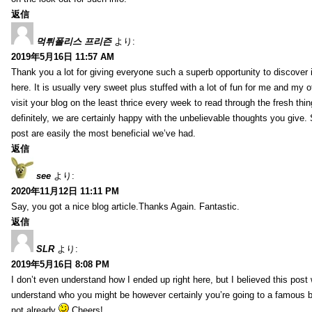
返信
먹튀폴리스 프리즌
より:
2019年5月16日 11:57 AM
Thank you a lot for giving everyone such a superb opportunity to discover
here. It is usually very sweet plus stuffed with a lot of fun for me and my o
visit your blog on the least thrice every week to read through the fresh th
definitely, we are certainly happy with the unbelievable thoughts you give.
post are easily the most beneficial we’ve had.
返信
see
より:
2020年11月12日 11:11 PM
Say, you got a nice blog article.Thanks Again. Fantastic.
返信
SLR
より:
2019年5月16日 8:08 PM
I don’t even understand how I ended up right here, but I believed this post 
understand who you might be however certainly you’re going to a famous 
not already
Cheers!