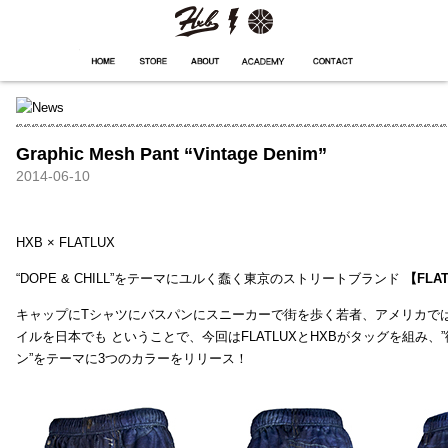
HXB
Home
Hugest
About
Academy
Contact
Store
Graphic Mesh Pant “Vintage Denim”
2014-06-10
HXB × FLATLUX
“DOPE & CHILL”をテーマにユルく蠢く東京のストリートブランド
【FLA
キャップにTシャツにバスパンにスニーカーで街を歩く若者、アメリカで
イルを日本でも ということで、今回はFLATLUXとHXBがタッグを組み、
ン”をテーマに3つのカラーをリリース！