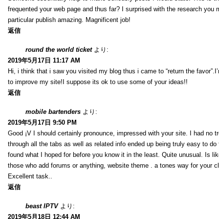
frequented your web page and thus far? I surprised with the research you
particular publish amazing. Magnificent job!
返信
round the world ticket
より:
2019年5月17日 11:17 AM
Hi, i think that i saw you visited my blog thus i came to “return the favor”.I’
to improve my site!I suppose its ok to use some of your ideas!!
返信
mobile bartenders
より:
2019年5月17日 9:50 PM
Good ¡V I should certainly pronounce, impressed with your site. I had no t
through all the tabs as well as related info ended up being truly easy to do
found what I hoped for before you know it in the least. Quite unusual. Is like
those who add forums or anything, website theme . a tones way for your c
Excellent task..
返信
beast IPTV
より:
2019年5月18日 12:44 AM