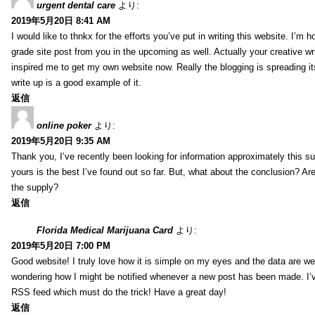
urgent dental care
より:
2019年5月20日 8:41 AM
I would like to thnkx for the efforts you’ve put in writing this website. I’m 
grade site post from you in the upcoming as well. Actually your creative wri
inspired me to get my own website now. Really the blogging is spreading it
write up is a good example of it.
返信
online poker
より:
2019年5月20日 9:35 AM
Thank you, I’ve recently been looking for information approximately this s
yours is the best I’ve found out so far. But, what about the conclusion? Ar
the supply?
返信
Florida Medical Marijuana Card
より:
2019年5月20日 7:00 PM
Good website! I truly love how it is simple on my eyes and the data are wel
wondering how I might be notified whenever a new post has been made. I’v
RSS feed which must do the trick! Have a great day!
返信