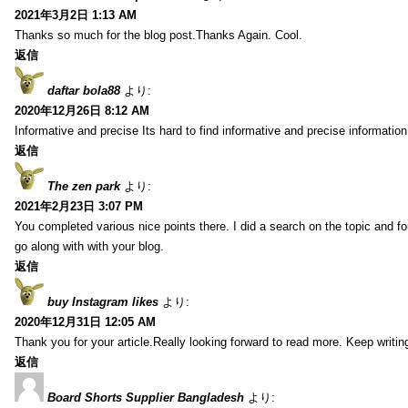
2021年3月2日 1:13 AM
Thanks so much for the blog post.Thanks Again. Cool.
返信
daftar bola88
より:
2020年12月26日 8:12 AM
Informative and precise Its hard to find informative and precise information
返信
The zen park
より:
2021年2月23日 3:07 PM
You completed various nice points there. I did a search on the topic and fo
go along with with your blog.
返信
buy Instagram likes
より:
2020年12月31日 12:05 AM
Thank you for your article.Really looking forward to read more. Keep writin
返信
Board Shorts Supplier Bangladesh
より: