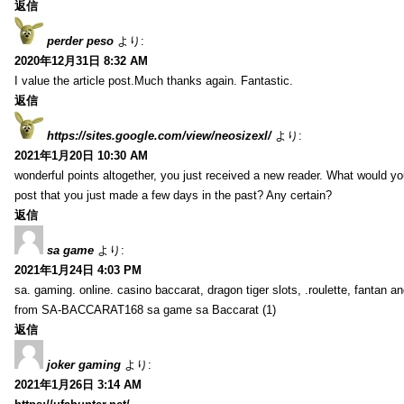
返信
perder peso
より:
2020年12月31日 8:32 AM
I value the article post.Much thanks again. Fantastic.
返信
https://sites.google.com/view/neosizexl/
より:
2021年1月20日 10:30 AM
wonderful points altogether, you just received a new reader. What would y
post that you just made a few days in the past? Any certain?
返信
sa game
より:
2021年1月24日 4:03 PM
sa. gaming. online. casino baccarat, dragon tiger slots, .roulette, fantan 
from SA-BACCARAT168 sa game sa Baccarat (1)
返信
joker gaming
より:
2021年1月26日 3:14 AM