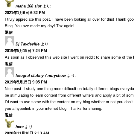
maha 168 slot
より:
2021年1月6日 6:32 PM
I truly appreciate this post. I have been looking all over for this! Thank go
Bing. You ave made my day! Thx again!
返信
Dj Taydeville
より:
2019年5月15日 7:24 PM
As soon as I observed this web site I went on reddit to share some of the 
返信
fotograf slubny Andrychow
より:
2019年5月15日 9:05 PM
Nice post. I study one thing more difficult on totally different blogs everyda
be stimulating to learn content from different writers and apply a bit of som
I’d want to use some with the content on my blog whether or not you don’t mi
you a hyperlink in your internet blog. Thanks for sharing.
返信
here
より:
2020年11月10日 2:13 AM