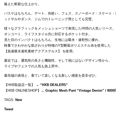
備えた斬新な仕上がり。
バスケはもちろん、デート、街使い、フェス、スノーボード・スケート・
ットサルやダンス、ジムでのトレーニング用としても完璧。
様々なグラフィックをメッシュショーツで表現したHXBの人気シリーズ。
オンコート、ライフスタイル共に対応するポケット付き。
見た目のインパクトはもちろん、生地には吸水・速乾性に優れ、
軽量でさわやかな肌ざわりが特徴のY型断面ポリエステル糸を使用した
【急速吸水速乾素材アクアステルス】 を使用。
最近では、通気性の良さと機能性、そして他にはないデザイン性から、
ライブやフェスでの人気も急上昇中。
最先端の表現と、着ていて楽しくなる新しい感覚を是非ぜひ。
【HXB取扱店一覧】 →
“
HXB DEALERS
“
【HXB ONLINESHOP】→
Graphic Mesh Pant “Vintage Denim” / 800
TAGS:
New
Tweet