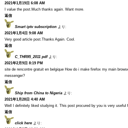
2021年1月19日 6:08 AM
I value the post.Much thanks again. Want more.
返信
Smart iptv subscription
より:
2021年1月4日 9:08 AM
Very good article post.Thanks Again. Cool.
返信
C_THR95_2011 pdf
より:
2021年2月9日 8:19 PM
site de rencontre gratuit en belgique How do i make firefox my main browse
messenger?
返信
Ship from China to Nigeria
より:
2021年1月28日 4:40 AM
Well I definitely liked studying it. This post procured by you is very useful 
返信
click here
より: