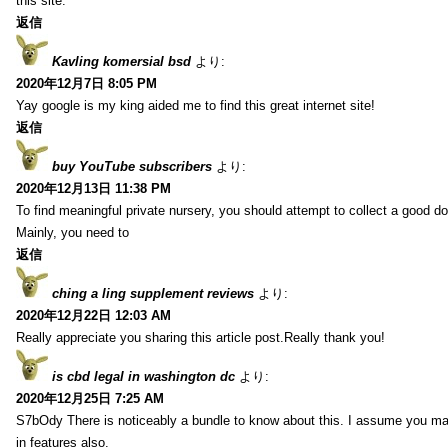
this site.
返信
Kavling komersial bsd
より:
2020年12月7日 8:05 PM
Yay google is my king aided me to find this great internet site!
返信
buy YouTube subscribers
より:
2020年12月13日 11:38 PM
To find meaningful private nursery, you should attempt to collect a good do
Mainly, you need to
返信
ching a ling supplement reviews
より:
2020年12月22日 12:03 AM
Really appreciate you sharing this article post.Really thank you!
is cbd legal in washington dc
より:
2020年12月25日 7:25 AM
S7bOdy There is noticeably a bundle to know about this. I assume you ma
in features also.