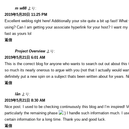
m w88
より:
2019年5月20日 11:25 PM
Excellent weblog right here! Additionally your site quite a bit up fast! Wha
using? Can I am getting your associate hyperlink for your host? I want my
fast as yours lol
返信
Project Overview
より:
2019年5月21日 6:01 AM
This is the correct blog for anyone who wants to search out out about this
so much its nearly onerous to argue with you (not that I actually would 
definitely put a new spin on a subject thats been written about for years. Ni
返信
lån
より:
2019年5月21日 8:30 AM
Nice post. I used to be checking continuously this blog and I’m inspired! V
particularly the remaining phase
I handle such information much. I used
certain information for a long time. Thank you and good luck.
返信