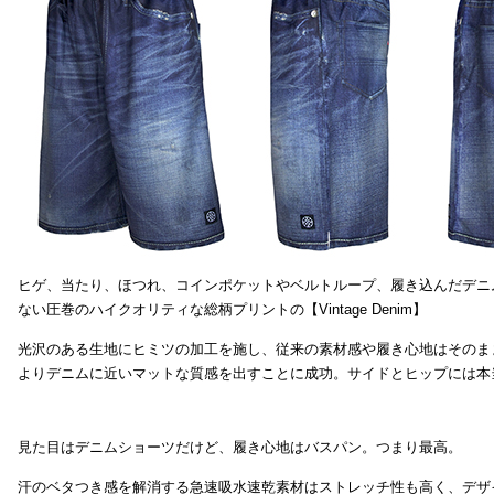
ヒゲ、当たり、ほつれ、コインポケットやベルトループ、履き込んだデニ
ない圧巻のハイクオリティな総柄プリントの【Vintage Denim】
光沢のある生地にヒミツの加工を施し、従来の素材感や履き心地はそのま
よりデニムに近いマットな質感を出すことに成功。サイドとヒップには本
見た目はデニムショーツだけど、履き心地はバスパン。つまり最高。
汗のベタつき感を解消する急速吸水速乾素材はストレッチ性も高く、デザ