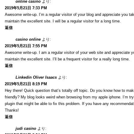
online casino
より:
2019年5月21日 7:33 PM
Awesome write-up. I’m a regular visitor of your blog and appreciate you tak
maintain the excellent site. I will be a regular visitor for a long time.
返信
casino online
より:
2019年5月21日 7:55 PM
Awesome write-up. I am a regular visitor of your web site and appreciate y
maintain the excellent site. I’ll be a frequent visitor for a really long time.
返信
Linkedin Oliver Isaacs
より:
2019年5月21日 8:19 PM
Hey there! Quick question that’s totally off topic. Do you know how to mak
friendly? My blog looks weird when browsing from my apple iphone. I’m tryi
plugin that might be able to fix this problem. If you have any recommendat
Thanks!
返信
judi casino
より: