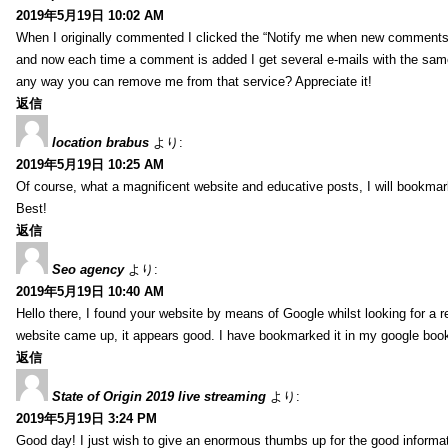
2019年5月19日 10:02 AM
When I originally commented I clicked the “Notify me when new comment
and now each time a comment is added I get several e-mails with the sa
any way you can remove me from that service? Appreciate it!
返信
location brabus
より:
2019年5月19日 10:25 AM
Of course, what a magnificent website and educative posts, I will bookmark
Best!
返信
Seo agency
より:
2019年5月19日 10:40 AM
Hello there, I found your website by means of Google whilst looking for a r
website came up, it appears good. I have bookmarked it in my google bo
返信
State of Origin 2019 live streaming
より:
2019年5月19日 3:24 PM
Good day! I just wish to give an enormous thumbs up for the good informa