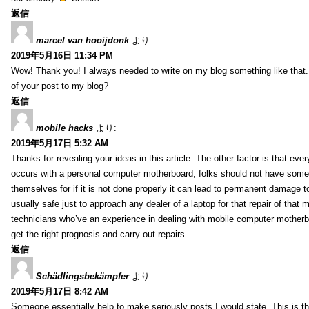
返信
marcel van hooijdonk
より:
2019年5月16日 11:34 PM
Wow! Thank you! I always needed to write on my blog something like that.
of your post to my blog?
返信
mobile hacks
より:
2019年5月17日 5:32 AM
Thanks for revealing your ideas in this article. The other factor is that eve
occurs with a personal computer motherboard, folks should not have some r
themselves for if it is not done properly it can lead to permanent damage to
usually safe just to approach any dealer of a laptop for that repair of tha
technicians who’ve an experience in dealing with mobile computer mother
get the right prognosis and carry out repairs.
返信
Schädlingsbekämpfer
より:
2019年5月17日 8:42 AM
Someone essentially help to make seriously posts I would state. This is the