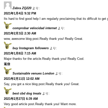
Zebra ZQ220
より:
2021年1月4日 9:32 PM
Its hard to find good help I am regularly proclaiming that its difficult to get
comprobar velocidad internet
より:
2021年2月3日 2:30 AM
wow, awesome blog post.Really thank you! Really Great.
buy Instagram followers
より:
2021年1月8日 7:15 AM
Major thanks for the article.Really thank you! Really Cool.
返信
Sustainable venues London
より:
2021年2月11日 12:02 AM
Say, you got a nice blog post.Really thank you! Great.
best cbd dog treats
より:
2021年2月27日 6:39 AM
Very good article post.Really thank you! Want more.