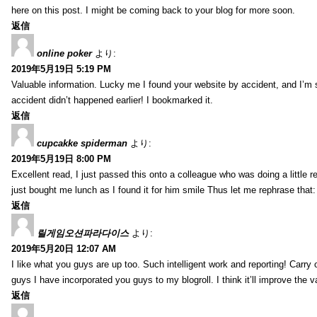
here on this post. I might be coming back to your blog for more soon.
返信
online poker
より:
2019年5月19日 5:19 PM
Valuable information. Lucky me I found your website by accident, and I’m
accident didn’t happened earlier! I bookmarked it.
返信
cupcakke spiderman
より:
2019年5月19日 8:00 PM
Excellent read, I just passed this onto a colleague who was doing a little 
just bought me lunch as I found it for him smile Thus let me rephrase that
返信
릴게임오션파라다이스
より:
2019年5月20日 12:07 AM
I like what you guys are up too. Such intelligent work and reporting! Carry
guys I have incorporated you guys to my blogroll. I think it’ll improve the v
返信