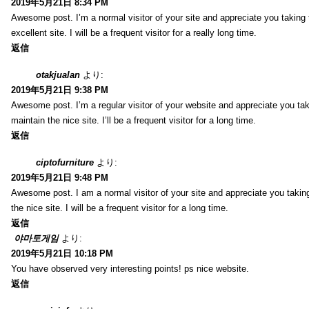
2019年5月21日 8:34 PM
Awesome post. I’m a normal visitor of your site and appreciate you taking 
excellent site. I will be a frequent visitor for a really long time.
返信
otakjualan
より:
2019年5月21日 9:38 PM
Awesome post. I’m a regular visitor of your website and appreciate you tak
maintain the nice site. I’ll be a frequent visitor for a long time.
返信
ciptofurniture
より:
2019年5月21日 9:48 PM
Awesome post. I am a normal visitor of your site and appreciate you taking
the nice site. I will be a frequent visitor for a long time.
返信
야마토게임
より:
2019年5月21日 10:18 PM
You have observed very interesting points! ps nice website.
返信