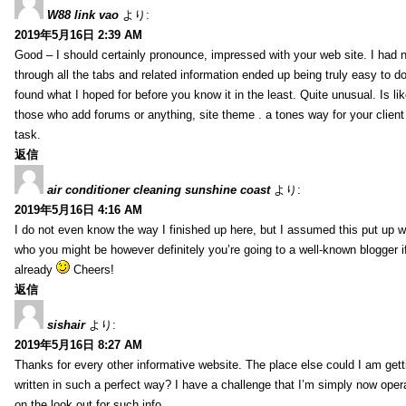
W88 link vao
より:
2019年5月16日 2:39 AM
Good – I should certainly pronounce, impressed with your web site. I had n
through all the tabs and related information ended up being truly easy to do
found what I hoped for before you know it in the least. Quite unusual. Is like
those who add forums or anything, site theme . a tones way for your clien
task.
返信
air conditioner cleaning sunshine coast
より:
2019年5月16日 4:16 AM
I do not even know the way I finished up here, but I assumed this put up w
who you might be however definitely you’re going to a well-known blogger i
already
Cheers!
返信
sishair
より:
2019年5月16日 8:27 AM
Thanks for every other informative website. The place else could I am getti
written in such a perfect way? I have a challenge that I’m simply now oper
on the look out for such info.