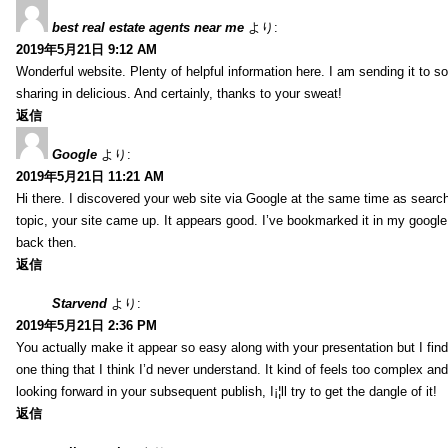
best real estate agents near me
より:
2019年5月21日 9:12 AM
Wonderful website. Plenty of helpful information here. I am sending it to 
sharing in delicious. And certainly, thanks to your sweat!
返信
Google
より:
2019年5月21日 11:21 AM
Hi there. I discovered your web site via Google at the same time as searc
topic, your site came up. It appears good. I’ve bookmarked it in my goog
back then.
返信
Starvend
より:
2019年5月21日 2:36 PM
You actually make it appear so easy along with your presentation but I find 
one thing that I think I’d never understand. It kind of feels too complex an
looking forward in your subsequent publish, I¡¦ll try to get the dangle of it!
返信