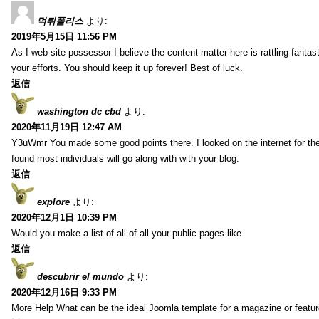
먹튀폴리스
より:
2019年5月15日 11:56 PM
As I web-site possessor I believe the content matter here is rattling fantasti
your efforts. You should keep it up forever! Best of luck.
返信
washington dc cbd
より:
2020年11月19日 12:47 AM
Y3uWmr You made some good points there. I looked on the internet for the
found most individuals will go along with with your blog.
返信
explore
より:
2020年12月1日 10:39 PM
Would you make a list of all of all your public pages like
返信
descubrir el mundo
より:
2020年12月16日 9:33 PM
More Help What can be the ideal Joomla template for a magazine or featur