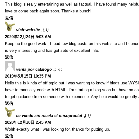
This blog is really entertaining as well as factual. I have found many helpful
love to come back again soon. Thanks a bunch!
返信
visit website
より:
2020年12月24日 5:03 AM
Keep up the good work , I read few blog posts on this web site and I conce
is very interesting and has got sets of excellent info.
返信
venta por catalogo
より:
2019年5月15日 10:35 PM
Hello this is kinda of off topic but I was wanting to know if blogs use WYS
have to manually code with HTML. I’m starting a blog soon but have no cod
to get guidance from someone with experience. Any help would be greatly 
返信
se vende sin receta el misoprostol
より:
2020年12月30日 2:45 AM
Wohh exactly what I was looking for, thanks for putting up.
返信