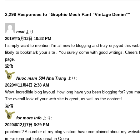
2,299 Responses to “Graphic Mesh Pant “Vintage Denim””
next
より:
2019年5月13日 10:32 PM
I simply want to mention I’m all new to blogging and truly enjoyed this web 
likely to bookmark your site . You surely come with good writings. Cheers 
page.
返信
Nuoc mam 584 Nha Trang
より:
2020年11月4日 2:38 AM
Wow, incredible blog layout! How long have you been blogging for? you ma
The overall look of your web site is great, as well as the content!
返信
for more info
より:
2020年12月7日 6:29 PM
problems? A number of my blog visitors have complained about my website
in Explorer but looks great in Opera.