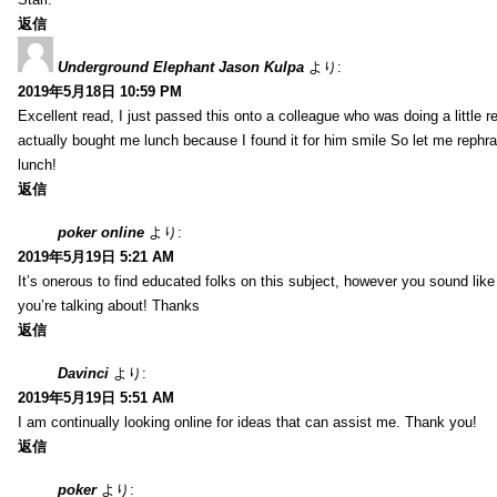
返信
Underground Elephant Jason Kulpa
より:
2019年5月18日 10:59 PM
Excellent read, I just passed this onto a colleague who was doing a little 
actually bought me lunch because I found it for him smile So let me rephra
lunch!
返信
poker online
より:
2019年5月19日 5:21 AM
It’s onerous to find educated folks on this subject, however you sound lik
you’re talking about! Thanks
返信
Davinci
より:
2019年5月19日 5:51 AM
I am continually looking online for ideas that can assist me. Thank you!
返信
poker
より: