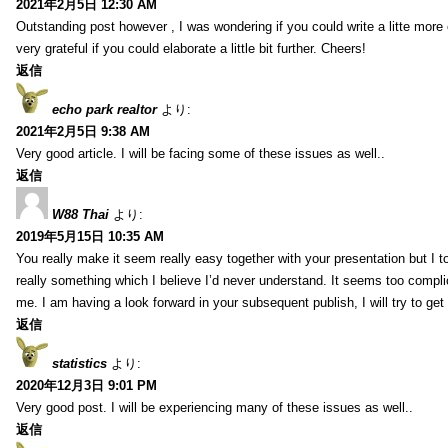
2021年2月5日 12:30 AM
Outstanding post however , I was wondering if you could write a litte more 
very grateful if you could elaborate a little bit further. Cheers!
返信
echo park realtor
より:
2021年2月5日 9:38 AM
Very good article. I will be facing some of these issues as well..
返信
W88 Thai
より:
2019年5月15日 10:35 AM
You really make it seem really easy together with your presentation but I to
really something which I believe I’d never understand. It seems too compli
me. I am having a look forward in your subsequent publish, I will try to get 
返信
statistics
より:
2020年12月3日 9:01 PM
Very good post. I will be experiencing many of these issues as well..
返信