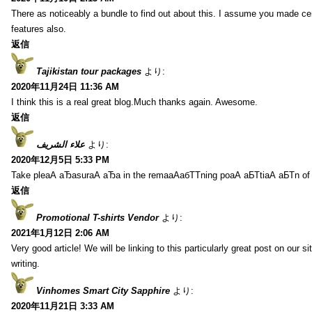
There as noticeably a bundle to find out about this. I assume you made cer
features also.
返信
Tajikistan tour packages
より:
2020年11月24日 11:36 AM
I think this is a real great blog.Much thanks again. Awesome.
返信
علاء الشريف
より:
2020年12月5日 5:33 PM
Take pleаА аЂаsurаА аЂа in the remaаАабТТning poаА аБТtiаА аБТn of
返信
Promotional T-shirts Vendor
より:
2021年1月12日 2:06 AM
Very good article! We will be linking to this particularly great post on our s
writing.
Vinhomes Smart City Sapphire
より:
2020年11月21日 3:33 AM