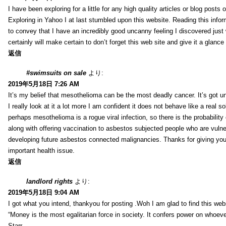
I have been exploring for a little for any high quality articles or blog posts o
Exploring in Yahoo I at last stumbled upon this website. Reading this info
to convey that I have an incredibly good uncanny feeling I discovered just
certainly will make certain to don’t forget this web site and give it a glanc
返信
#swimsuits on sale
より:
2019年5月18日 7:26 AM
It’s my belief that mesothelioma can be the most deadly cancer. It’s got u
I really look at it a lot more I am confident it does not behave like a real s
perhaps mesothelioma is a rogue viral infection, so there is the probability
along with offering vaccination to asbestos subjected people who are vulner
developing future asbestos connected malignancies. Thanks for giving your
important health issue.
返信
landlord rights
より:
2019年5月18日 9:04 AM
I got what you intend, thankyou for posting .Woh I am glad to find this web
“Money is the most egalitarian force in society. It confers power on whoeve
Starr.