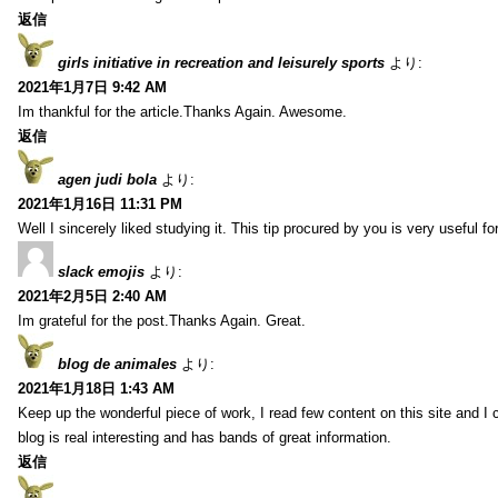
返信
girls initiative in recreation and leisurely sports
より:
2021年1月7日 9:42 AM
Im thankful for the article.Thanks Again. Awesome.
返信
agen judi bola
より:
2021年1月16日 11:31 PM
Well I sincerely liked studying it. This tip procured by you is very useful f
slack emojis
より:
2021年2月5日 2:40 AM
Im grateful for the post.Thanks Again. Great.
blog de animales
より:
2021年1月18日 1:43 AM
Keep up the wonderful piece of work, I read few content on this site and I
blog is real interesting and has bands of great information.
返信