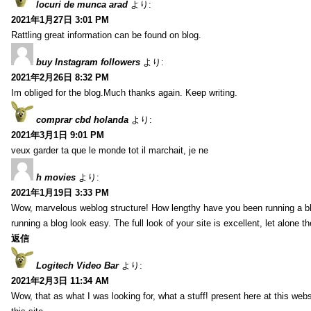
locuri de munca arad
より:
2021年1月27日 3:01 PM
Rattling great information can be found on blog.
buy Instagram followers
より:
2021年2月26日 8:32 PM
Im obliged for the blog.Much thanks again. Keep writing.
comprar cbd holanda
より:
2021年3月1日 9:01 PM
veux garder ta que le monde tot il marchait, je ne
h movies
より:
2021年1月19日 3:33 PM
Wow, marvelous weblog structure! How lengthy have you been running a b
running a blog look easy. The full look of your site is excellent, let alone t
返信
Logitech Video Bar
より:
2021年2月3日 11:34 AM
Wow, that as what I was looking for, what a stuff! present here at this web