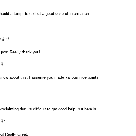
hould attempt to collect a good dose of information.
s
より:
e post.Really thank you!
り:
know about this. I assume you made various nice points
roclaiming that its difficult to get good help, but here is
り:
u! Really Great.