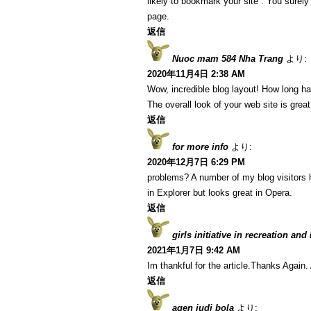
likely to bookmark your site . You surel
page.
返信
Nuoc mam 584 Nha Trang
より:
2020年11月4日 2:38 AM
Wow, incredible blog layout! How long h
The overall look of your web site is great
返信
for more info
より:
2020年12月7日 6:29 PM
problems? A number of my blog visitors 
in Explorer but looks great in Opera.
返信
girls initiative in recreation and
2021年1月7日 9:42 AM
Im thankful for the article.Thanks Agai
返信
agen judi bola
より: