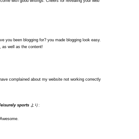
y come with good writings. Cheers for revealing your web
ave you been blogging for? you made blogging look easy.
, as well as the content!
have complained about my website not working correctly
 leisurely sports
より:
n. Awesome.