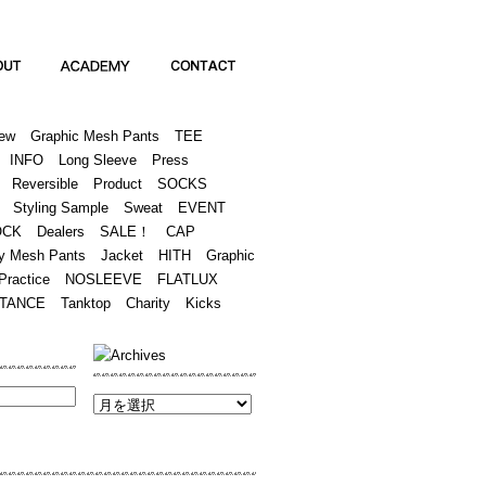
Academy
Contact
ew
Graphic Mesh Pants
TEE
INFO
Long Sleeve
Press
Reversible
Product
SOCKS
Styling Sample
Sweat
EVENT
OCK
Dealers
SALE！
CAP
y Mesh Pants
Jacket
HITH
Graphic
Practice
NOSLEEVE
FLATLUX
TANCE
Tanktop
Charity
Kicks