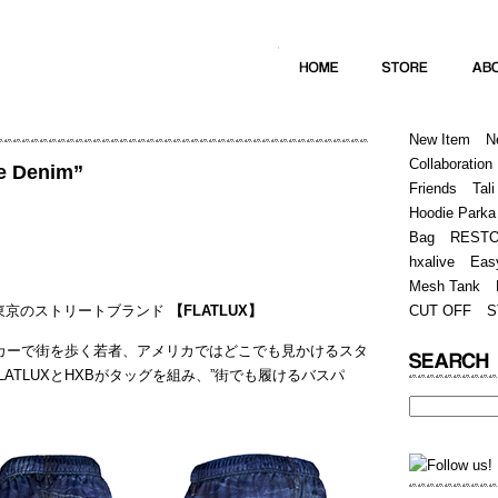
Home
Hugest
About
Store
New Item
N
Collaboration
e Denim”
Friends
Tali
Hoodie Parka
Bag
REST
hxalive
Eas
Mesh Tank
く蠢く東京のストリートブランド
【FLATLUX】
CUT OFF
S
カーで街を歩く若者、アメリカではどこでも見かけるスタ
ATLUXとHXBがタッグを組み、”街でも履けるバスパ