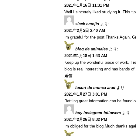
2021年1月16日 11:31 PM
Well I sincerely liked studying it. This t
slack emojis
より:
2021年2月5日 2:40 AM
Im grateful for the post.Thanks Again. Gr
blog de animales
より:
2021年1月18日 1:43 AM
Keep up the wonderful piece of work, I r
blog is real interesting and has bands of 
返信
locuri de munca arad
より:
2021年1月27日 3:01 PM
Rattling great information can be found o
buy Instagram followers
より:
2021年2月26日 8:32 PM
Im obliged for the blog.Much thanks agai