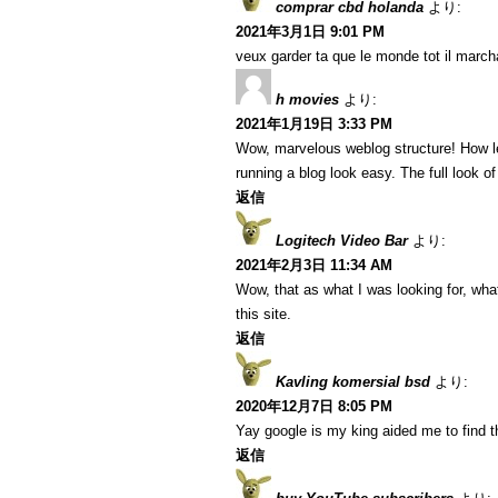
comprar cbd holanda
より:
2021年3月1日 9:01 PM
veux garder ta que le monde tot il marcha
h movies
より:
2021年1月19日 3:33 PM
Wow, marvelous weblog structure! How l
running a blog look easy. The full look of
返信
Logitech Video Bar
より:
2021年2月3日 11:34 AM
Wow, that as what I was looking for, what
this site.
返信
Kavling komersial bsd
より:
2020年12月7日 8:05 PM
Yay google is my king aided me to find thi
返信