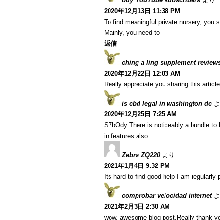
buy YouTube subscribers
より:
2020年12月13日 11:38 PM
To find meaningful private nursery, you s
Mainly, you need to
返信
ching a ling supplement review
2020年12月22日 12:03 AM
Really appreciate you sharing this articl
is cbd legal in washington dc
よ
2020年12月25日 7:25 AM
S7bOdy There is noticeably a bundle to 
in features also.
Zebra ZQ220
より:
2021年1月4日 9:32 PM
Its hard to find good help I am regularly p
comprobar velocidad internet
よ
2021年2月3日 2:30 AM
wow, awesome blog post.Really thank yo