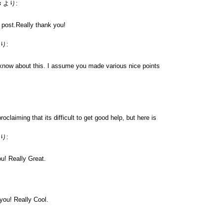
s
より:
e post.Really thank you!
り:
know about this. I assume you made various nice points
roclaiming that its difficult to get good help, but here is
り:
u! Really Great.
 you! Really Cool.