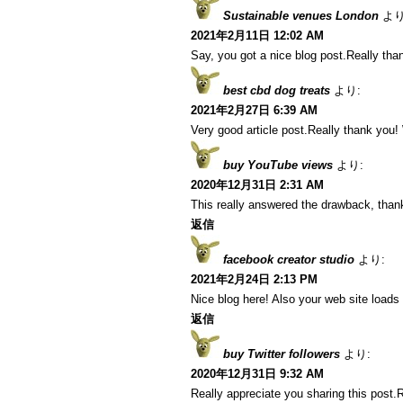
Sustainable venues London
より
2021年2月11日 12:02 AM
Say, you got a nice blog post.Really tha
best cbd dog treats
より:
2021年2月27日 6:39 AM
Very good article post.Really thank you
buy YouTube views
より:
2020年12月31日 2:31 AM
This really answered the drawback, than
返信
facebook creator studio
より:
2021年2月24日 2:13 PM
Nice blog here! Also your web site loads 
返信
buy Twitter followers
より:
2020年12月31日 9:32 AM
Really appreciate you sharing this post.