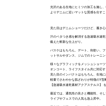
光沢のある生地にヒミツの加工を施し、
よりデニムに近いマットな質感を出すこ
見た目はデニムショーツだけど、履き心
汗のベタつき感を解消する急速吸水速乾
備えた斬新な仕上がり。
バスケはもちろん、デート、街使い、フ
ットサルやダンス、ジムでのトレーニン
様々なグラフィックをメッシュショーツ
オンコート、ライフスタイル共に対応す
見た目のインパクトはもちろん、生地に
軽量でさわやかな肌ざわりが特徴のY型
【急速吸水速乾素材アクアステルス】 
最近では、通気性の良さと機能性、そし
ライブやフェスでの人気も急上昇中。