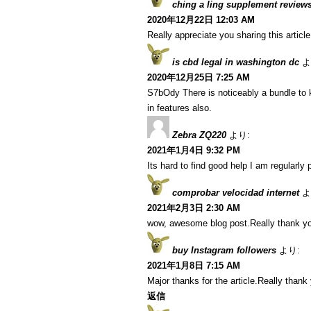
ching a ling supplement review
2020年12月22日 12:03 AM
Really appreciate you sharing this articl
is cbd legal in washington dc
よ
2020年12月25日 7:25 AM
S7bOdy There is noticeably a bundle to 
in features also.
Zebra ZQ220
より:
2021年1月4日 9:32 PM
Its hard to find good help I am regularly p
comprobar velocidad internet
よ
2021年2月3日 2:30 AM
wow, awesome blog post.Really thank yo
buy Instagram followers
より:
2021年1月8日 7:15 AM
Major thanks for the article.Really thank
返信