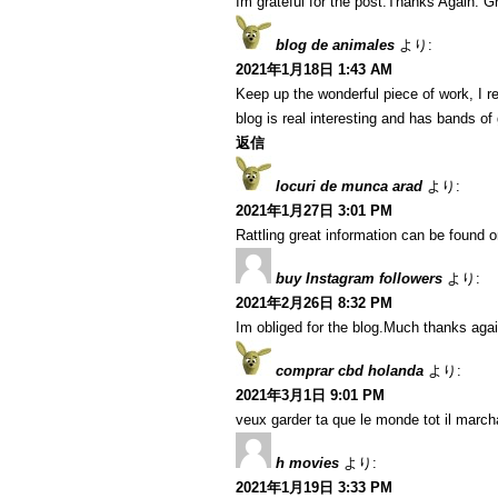
Im grateful for the post.Thanks Again. Gr
blog de animales
より:
2021年1月18日 1:43 AM
Keep up the wonderful piece of work, I r
blog is real interesting and has bands of 
返信
locuri de munca arad
より:
2021年1月27日 3:01 PM
Rattling great information can be found o
buy Instagram followers
より:
2021年2月26日 8:32 PM
Im obliged for the blog.Much thanks agai
comprar cbd holanda
より:
2021年3月1日 9:01 PM
veux garder ta que le monde tot il marcha
h movies
より:
2021年1月19日 3:33 PM