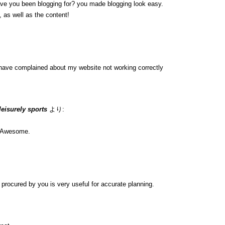
ave you been blogging for? you made blogging look easy.
, as well as the content!
have complained about my website not working correctly
 leisurely sports
より:
n. Awesome.
ip procured by you is very useful for accurate planning.