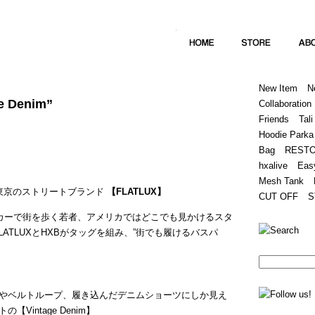
Home
Hugest
About
Store
New Item
N
e Denim”
Collaboration
Friends
Tali
Hoodie Parka
Bag
REST
hxalive
Eas
Mesh Tank
く蠢く東京のストリートブランド
【FLATLUX】
CUT OFF
S
カーで街を歩く若者、アメリカではどこでも見かけるスタ
ATLUXとHXBがタッグを組み、”街でも履けるバスパ
やベルトループ、履き込んだデニムショーツにしか見え
intage Denim】