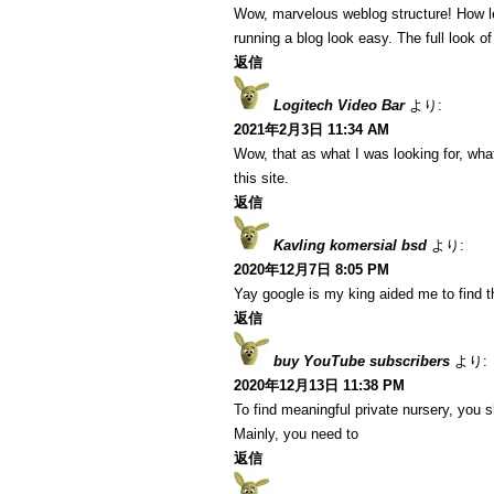
Wow, marvelous weblog structure! How l
running a blog look easy. The full look of
返信
Logitech Video Bar
より:
2021年2月3日 11:34 AM
Wow, that as what I was looking for, what
this site.
返信
Kavling komersial bsd
より:
2020年12月7日 8:05 PM
Yay google is my king aided me to find thi
返信
buy YouTube subscribers
より:
2020年12月13日 11:38 PM
To find meaningful private nursery, you s
Mainly, you need to
返信