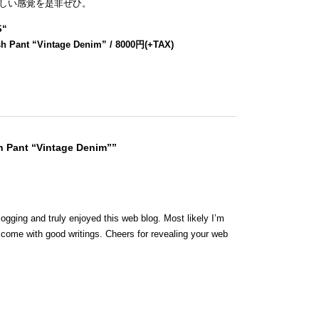
しい感覚を是非ぜひ。
S
“
h Pant “Vintage Denim” / 8000円(+TAX)
h Pant “Vintage Denim””
logging and truly enjoyed this web blog. Most likely I’m
y come with good writings. Cheers for revealing your web