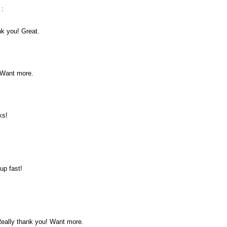
:
nk you! Great.
! Want more.
ks!
up fast!
Really thank you! Want more.