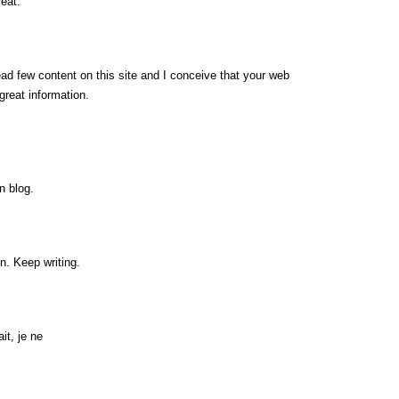
eat.
ead few content on this site and I conceive that your web
great information.
n blog.
n. Keep writing.
it, je ne