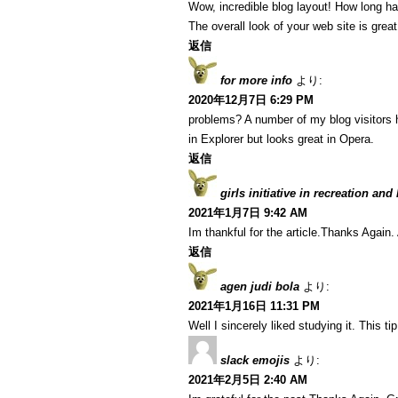
Wow, incredible blog layout! How long h
The overall look of your web site is great
返信
for more info
より:
2020年12月7日 6:29 PM
problems? A number of my blog visitors 
in Explorer but looks great in Opera.
返信
girls initiative in recreation and
2021年1月7日 9:42 AM
Im thankful for the article.Thanks Agai
返信
agen judi bola
より:
2021年1月16日 11:31 PM
Well I sincerely liked studying it. This t
slack emojis
より:
2021年2月5日 2:40 AM