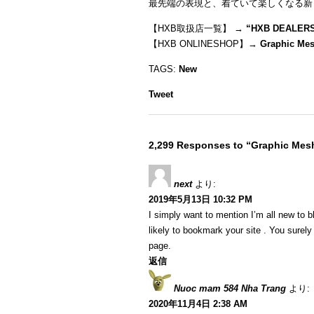
最先端の表現と、着ていて楽しくなる新
【HXB取扱店一覧】 →
“
HXB DEALER
【HXB ONLINESHOP】→
Graphic Mes
TAGS:
New
Tweet
2,299 Responses to “Graphic Mes
next
より:
2019年5月13日 10:32 PM
I simply want to mention I’m all new to b
likely to bookmark your site . You surel
page.
返信
Nuoc mam 584 Nha Trang
より:
2020年11月4日 2:38 AM