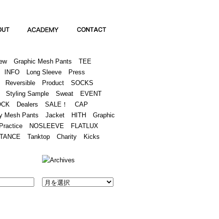
Academy
Contact
ew
Graphic Mesh Pants
TEE
INFO
Long Sleeve
Press
Reversible
Product
SOCKS
Styling Sample
Sweat
EVENT
OCK
Dealers
SALE！
CAP
y Mesh Pants
Jacket
HITH
Graphic
Practice
NOSLEEVE
FLATLUX
TANCE
Tanktop
Charity
Kicks