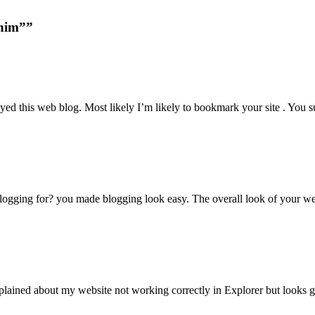
enim””
oyed this web blog. Most likely I’m likely to bookmark your site . You
ging for? you made blogging look easy. The overall look of your web s
ained about my website not working correctly in Explorer but looks g