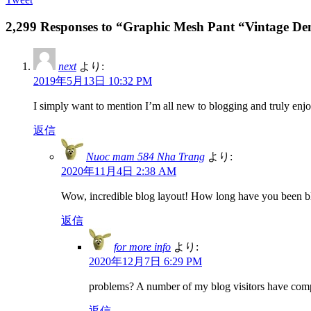
2,299 Responses to “Graphic Mesh Pant “Vintage D
next
より:
2019年5月13日 10:32 PM
I simply want to mention I’m all new to blogging and truly enj
返信
Nuoc mam 584 Nha Trang
より:
2020年11月4日 2:38 AM
Wow, incredible blog layout! How long have you been blog
返信
for more info
より:
2020年12月7日 6:29 PM
problems? A number of my blog visitors have compl
返信