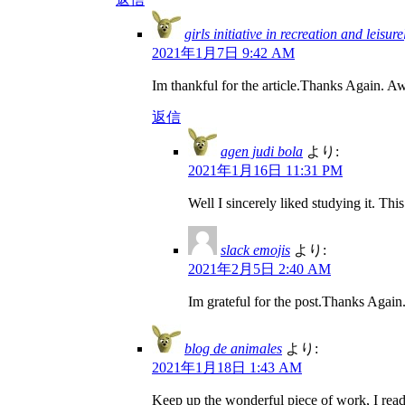
girls initiative in recreation and leisure
2021年1月7日 9:42 AM
Im thankful for the article.Thanks Again. 
返信
agen judi bola
より:
2021年1月16日 11:31 PM
Well I sincerely liked studying it. Thi
slack emojis
より:
2021年2月5日 2:40 AM
Im grateful for the post.Thanks Again.
blog de animales
より:
2021年1月18日 1:43 AM
Keep up the wonderful piece of work, I read 