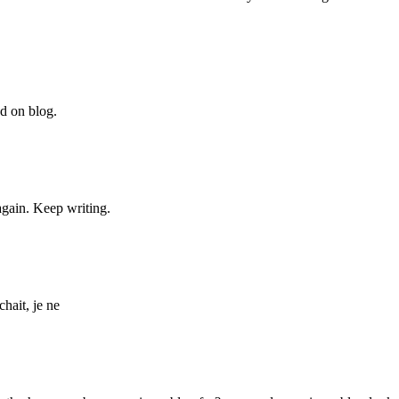
nd on blog.
again. Keep writing.
hait, je ne