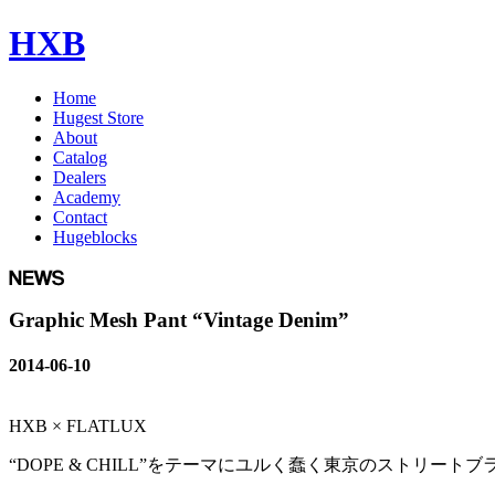
HXB
Home
Hugest Store
About
Catalog
Dealers
Academy
Contact
Hugeblocks
Graphic Mesh Pant “Vintage Denim”
2014-06-10
HXB × FLATLUX
“DOPE & CHILL”をテーマにユルく蠢く東京のストリート