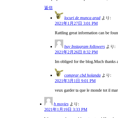
返信
locuri de munca arad
より:
2021年1月27日 3:01 PM
Rattling great information can be fou
buy Instagram followers
より:
2021年2月26日 8:32 PM
Im obliged for the blog.Much thanks 
comprar cbd holanda
より:
2021年3月1日 9:01 PM
veux garder ta que le monde tot il marc
h movies
より:
2021年1月19日 3:33 PM