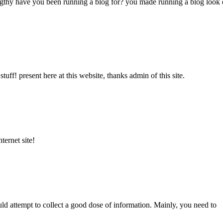
y have you been running a blog for? you made running a blog look easy.
uff! present here at this website, thanks admin of this site.
ternet site!
ld attempt to collect a good dose of information. Mainly, you need to