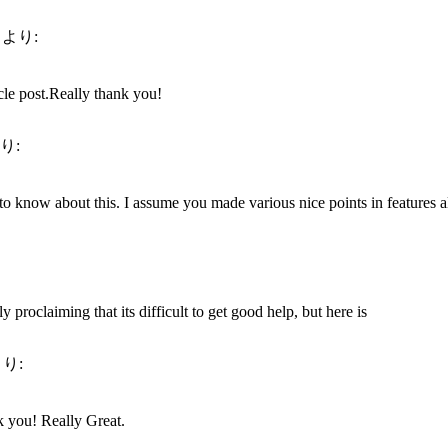
より:
icle post.Really thank you!
り:
o know about this. I assume you made various nice points in features a
y proclaiming that its difficult to get good help, but here is
り:
 you! Really Great.