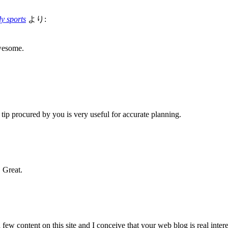
ly sports
より:
Awesome.
s tip procured by you is very useful for accurate planning.
 Great.
few content on this site and I conceive that your web blog is real inter