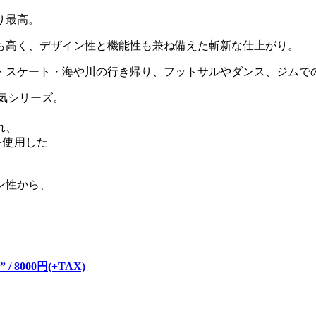
り最高。
も高く、デザイン性と機能性も兼ね備えた斬新な仕上がり。
・スケート・海や川の行き帰り、フットサルやダンス、ジムで
気シリーズ。
れ、
を使用した
ン性から、
。
m” / 8000円(+TAX)