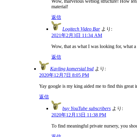
Wow, marvelous weblog structure! How length
material!
返信
Logitech Video Bar
より:
2021年2月3日 11:34 AM
Wow, that as what I was looking for, what a st
返信
Kavling komersial bsd
より:
2020年12月7日 8:05 PM
Yay google is my king aided me to find this great in
返信
buy YouTube subscribers
より:
2020年12月13日 11:38 PM
To find meaningful private nursery, you shou
返信