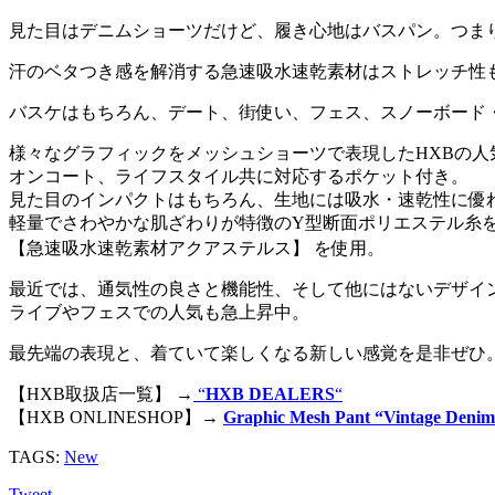
見た目はデニムショーツだけど、履き心地はバスパン。つま
汗のベタつき感を解消する急速吸水速乾素材はストレッチ性
バスケはもちろん、デート、街使い、フェス、スノーボード
様々なグラフィックをメッシュショーツで表現したHXBの人
オンコート、ライフスタイル共に対応するポケット付き。
見た目のインパクトはもちろん、生地には吸水・速乾性に優
軽量でさわやかな肌ざわりが特徴のY型断面ポリエステル糸
【急速吸水速乾素材アクアステルス】 を使用。
最近では、通気性の良さと機能性、そして他にはないデザイ
ライブやフェスでの人気も急上昇中。
最先端の表現と、着ていて楽しくなる新しい感覚を是非ぜひ
【HXB取扱店一覧】 →
“
HXB DEALERS
“
【HXB ONLINESHOP】→
Graphic Mesh Pant “Vintage Deni
TAGS:
New
Tweet