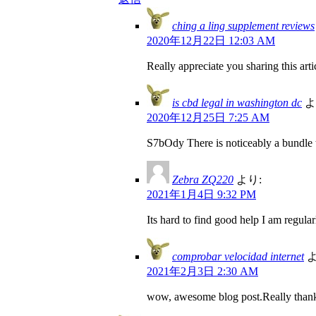
ching a ling supplement reviews
2020年12月22日 12:03 AM
Really appreciate you sharing this art
is cbd legal in washington dc
よ
2020年12月25日 7:25 AM
S7bOdy There is noticeably a bundle t
Zebra ZQ220
より:
2021年1月4日 9:32 PM
Its hard to find good help I am regularl
comprobar velocidad internet
よ
2021年2月3日 2:30 AM
wow, awesome blog post.Really thank