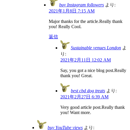
buy Instagram followers
より:
2021年1月8日 7:15 AM
Major thanks for the article.Really thank
you! Really Cool.
返信
Sustainable venues London
よ
り:
2021年2月11日 12:02 AM
Say, you got a nice blog post.Really
thank you! Great.
best cbd dog treats
より:
2021年2月27日 6:39 AM
Very good article post.Really thank
you! Want more.
buy YouTube views
より: