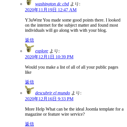
washington dc cbd
より:
2020年11月19日 12:47 AM
Y3uWmr You made some good points there. I looked
on the internet for the subject matter and found most
individuals will go along with with your blog.
返信
explore
より:
2020年12月1日 10:39 PM
Would you make a list of all of all your public pages
like
返信
descubrir el mundo
より:
2020年12月16日 9:33 PM
More Help What can be the ideal Joomla template for a
magazine or feature wire service?
返信