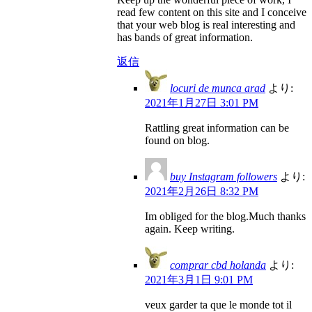
read few content on this site and I conceive
that your web blog is real interesting and
has bands of great information.
返信
locuri de munca arad
より:
2021年1月27日 3:01 PM
Rattling great information can be
found on blog.
buy Instagram followers
より:
2021年2月26日 8:32 PM
Im obliged for the blog.Much thanks
again. Keep writing.
comprar cbd holanda
より:
2021年3月1日 9:01 PM
veux garder ta que le monde tot il