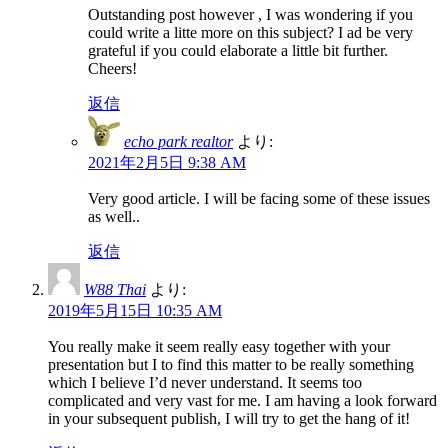
Outstanding post however , I was wondering if you
could write a litte more on this subject? I ad be very
grateful if you could elaborate a little bit further.
Cheers!
返信
echo park realtor
より:
2021年2月5日 9:38 AM
Very good article. I will be facing some of these issues
as well..
返信
W88 Thai
より:
2019年5月15日 10:35 AM
You really make it seem really easy together with your
presentation but I to find this matter to be really something
which I believe I’d never understand. It seems too
complicated and very vast for me. I am having a look forward
in your subsequent publish, I will try to get the hang of it!