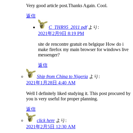
Very good article post.Thanks Again. Cool.
返信
C_THR95_2011 pdf
より:
2021年2月9日 8:19 PM
site de rencontre gratuit en belgique How do i
make firefox my main browser for windows live
messenger?
返信
Ship from China to Nigeria
より:
2021年1月28日 4:40 AM
Well I definitely liked studying it. This post procured by
you is very useful for proper planning.
返信
click here
より:
2021年2月5日 12:30 AM