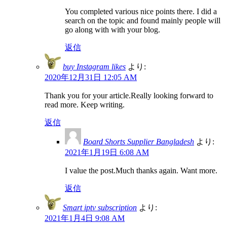
You completed various nice points there. I did a
search on the topic and found mainly people will
go along with with your blog.
返信
buy Instagram likes
より:
2020年12月31日 12:05 AM
Thank you for your article.Really looking forward to
read more. Keep writing.
返信
Board Shorts Supplier Bangladesh
より:
2021年1月19日 6:08 AM
I value the post.Much thanks again. Want more.
返信
Smart iptv subscription
より:
2021年1月4日 9:08 AM