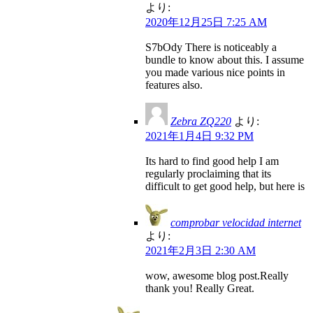
より:
2020年12月25日 7:25 AM
S7bOdy There is noticeably a
bundle to know about this. I assume
you made various nice points in
features also.
Zebra ZQ220
より:
2021年1月4日 9:32 PM
Its hard to find good help I am
regularly proclaiming that its
difficult to get good help, but here is
comprobar velocidad internet
より:
2021年2月3日 2:30 AM
wow, awesome blog post.Really
thank you! Really Great.