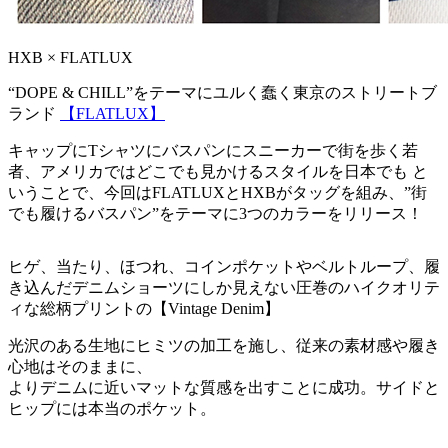
HXB × FLATLUX
“DOPE & CHILL”をテーマにユルく蠢く東京のストリートブ
ランド
【FLATLUX】
キャップにTシャツにバスパンにスニーカーで街を歩く若
者、アメリカではどこでも見かけるスタイルを日本でも と
いうことで、今回はFLATLUXとHXBがタッグを組み、”街
でも履けるバスパン”をテーマに3つのカラーをリリース！
ヒゲ、当たり、ほつれ、コインポケットやベルトループ、履
き込んだデニムショーツにしか見えない圧巻のハイクオリテ
ィな総柄プリントの【Vintage Denim】
光沢のある生地にヒミツの加工を施し、従来の素材感や履き
心地はそのままに、
よりデニムに近いマットな質感を出すことに成功。サイドと
ヒップには本当のポケット。