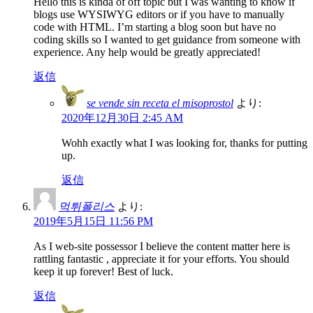
Hello this is kinda of off topic but I was wanting to know if
blogs use WYSIWYG editors or if you have to manually
code with HTML. I’m starting a blog soon but have no
coding skills so I wanted to get guidance from someone with
experience. Any help would be greatly appreciated!
返信
se vende sin receta el misoprostol
より:
2020年12月30日 2:45 AM
Wohh exactly what I was looking for, thanks for putting
up.
返信
먹튀폴리스
より:
2019年5月15日 11:56 PM
As I web-site possessor I believe the content matter here is
rattling fantastic , appreciate it for your efforts. You should
keep it up forever! Best of luck.
返信