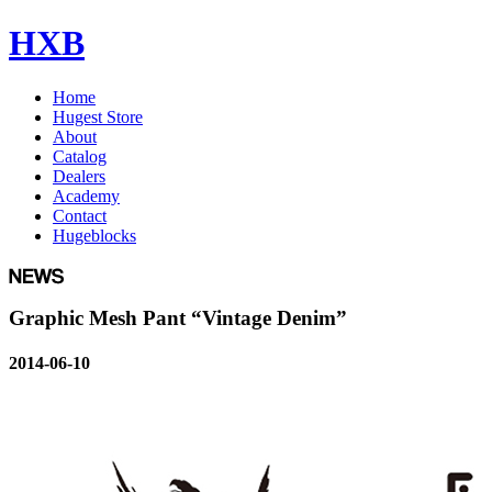
HXB
Home
Hugest Store
About
Catalog
Dealers
Academy
Contact
Hugeblocks
Graphic Mesh Pant “Vintage Denim”
2014-06-10