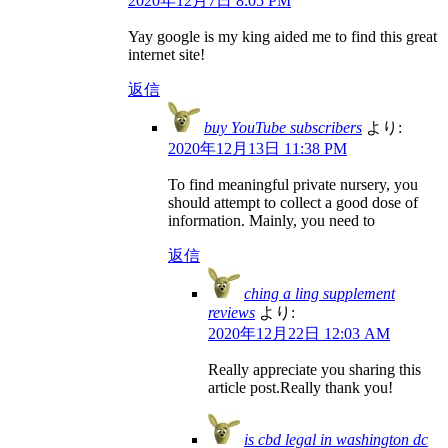
2020年12月7日 8:05 PM
Yay google is my king aided me to find this great
internet site!
返信
buy YouTube subscribers
より:
2020年12月13日 11:38 PM
To find meaningful private nursery, you
should attempt to collect a good dose of
information. Mainly, you need to
返信
ching a ling supplement
reviews
より:
2020年12月22日 12:03 AM
Really appreciate you sharing this
article post.Really thank you!
is cbd legal in washington dc