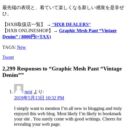
最先端の表現と、着ていて楽しくなる新しい感覚を是非ぜ
ひ。
【HXB取扱店一覧】 →
“
HXB DEALERS
“
【HXB ONLINESHOP】→
Graphic Mesh Pant “Vintage
Denim” / 8000円(+TAX)
TAGS:
New
Tweet
2,299 Responses to “Graphic Mesh Pant “Vintage
Denim””
next
より:
2019年5月13日 10:32 PM
I simply want to mention I’m all new to blogging and truly
enjoyed this web blog. Most likely I’m likely to bookmark
your site . You surely come with good writings. Cheers for
revealing your web page.