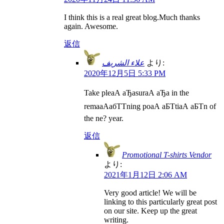
I think this is a real great blog.Much thanks
again. Awesome.
返信
علاء الشريف
より:
2020年12月5日 5:33 PM
Take pleаА аЂаsurаА аЂа in the
remaаАабТТning poаА аБТtiаА аБТn of
the ne? year.
返信
Promotional T-shirts Vendor
より:
2021年1月12日 2:06 AM
Very good article! We will be
linking to this particularly great post
on our site. Keep up the great
writing.