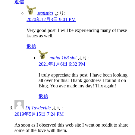
返信
statistics
より:
2020年12月3日 9:01 PM
Very good post. I will be experiencing many of these
issues as well..
返信
maha 168 slot
より:
2021年1月6日 6:32 PM
I truly appreciate this post. I have been looking
all over for this! Thank goodness I found it on
Bing. You ave made my day! Thx again!
返信
Dj Taydeville
より:
2019年5月15日 7:24 PM
As soon as I observed this web site I went on reddit to share
some of the love with them.