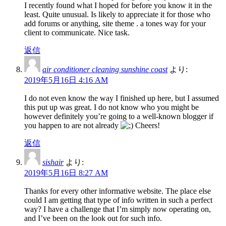
I recently found what I hoped for before you know it in the
least. Quite unusual. Is likely to appreciate it for those who
add forums or anything, site theme . a tones way for your
client to communicate. Nice task.
返信
air conditioner cleaning sunshine coast
より:
2019年5月16日 4:16 AM
I do not even know the way I finished up here, but I assumed
this put up was great. I do not know who you might be
however definitely you’re going to a well-known blogger if
you happen to are not already
Cheers!
返信
sishair
より:
2019年5月16日 8:27 AM
Thanks for every other informative website. The place else
could I am getting that type of info written in such a perfect
way? I have a challenge that I’m simply now operating on,
and I’ve been on the look out for such info.