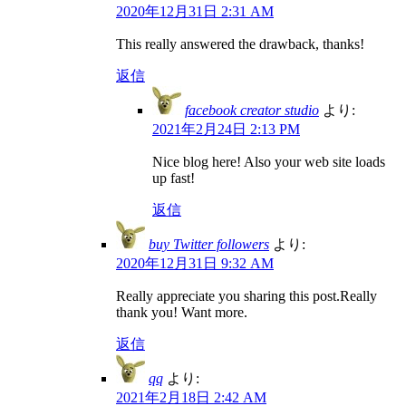
2020年12月31日 2:31 AM
This really answered the drawback, thanks!
返信
facebook creator studio
より:
2021年2月24日 2:13 PM
Nice blog here! Also your web site loads
up fast!
返信
buy Twitter followers
より:
2020年12月31日 9:32 AM
Really appreciate you sharing this post.Really
thank you! Want more.
返信
qq
より:
2021年2月18日 2:42 AM