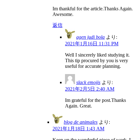
Im thankful for the article.Thanks Again.
Awesome.
返信
agen judi bola
より:
2021年1月16日 11:31 PM
Well I sincerely liked studying it.
This tip procured by you is very
useful for accurate planning.
slack emojis
より:
2021年2月5日 2:40 AM
Im grateful for the post.Thanks
Again. Great.
blog de animales
より:
2021年1月18日 1:43 AM
Keep up the wonderful piece of work, I