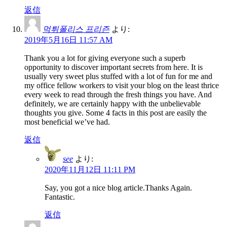
返信
먹튀폴리스 프리즌
より:
2019年5月16日 11:57 AM
Thank you a lot for giving everyone such a superb
opportunity to discover important secrets from here. It is
usually very sweet plus stuffed with a lot of fun for me and
my office fellow workers to visit your blog on the least thrice
every week to read through the fresh things you have. And
definitely, we are certainly happy with the unbelievable
thoughts you give. Some 4 facts in this post are easily the
most beneficial we’ve had.
返信
see
より:
2020年11月12日 11:11 PM
Say, you got a nice blog article.Thanks Again.
Fantastic.
返信