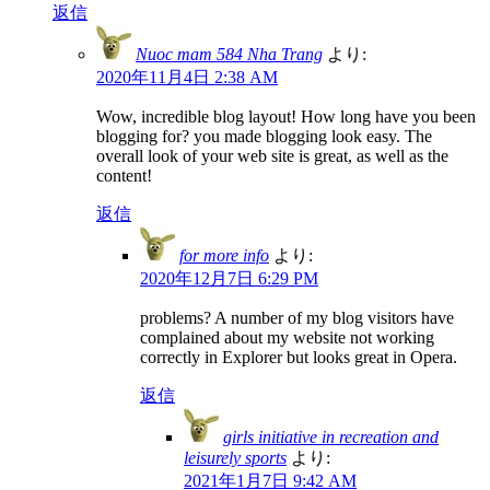
返信
Nuoc mam 584 Nha Trang
より:
2020年11月4日 2:38 AM
Wow, incredible blog layout! How long have you been
blogging for? you made blogging look easy. The
overall look of your web site is great, as well as the
content!
返信
for more info
より:
2020年12月7日 6:29 PM
problems? A number of my blog visitors have
complained about my website not working
correctly in Explorer but looks great in Opera.
返信
girls initiative in recreation and
leisurely sports
より:
2021年1月7日 9:42 AM