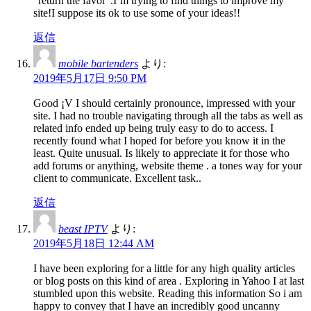
“return the favor”.I’m trying to find things to improve my
site!I suppose its ok to use some of your ideas!!
返信
mobile bartenders
より:
2019年5月17日 9:50 PM
Good ¡V I should certainly pronounce, impressed with your
site. I had no trouble navigating through all the tabs as well as
related info ended up being truly easy to do to access. I
recently found what I hoped for before you know it in the
least. Quite unusual. Is likely to appreciate it for those who
add forums or anything, website theme . a tones way for your
client to communicate. Excellent task..
返信
beast IPTV
より:
2019年5月18日 12:44 AM
I have been exploring for a little for any high quality articles
or blog posts on this kind of area . Exploring in Yahoo I at last
stumbled upon this website. Reading this information So i am
happy to convey that I have an incredibly good uncanny