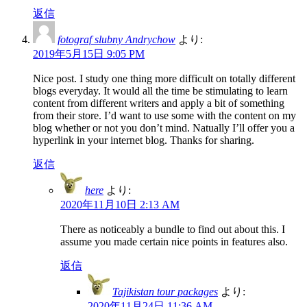
返信
fotograf slubny Andrychow
より:
2019年5月15日 9:05 PM
Nice post. I study one thing more difficult on totally different
blogs everyday. It would all the time be stimulating to learn
content from different writers and apply a bit of something
from their store. I’d want to use some with the content on my
blog whether or not you don’t mind. Natually I’ll offer you a
hyperlink in your internet blog. Thanks for sharing.
返信
here
より:
2020年11月10日 2:13 AM
There as noticeably a bundle to find out about this. I
assume you made certain nice points in features also.
返信
Tajikistan tour packages
より:
2020年11月24日 11:36 AM