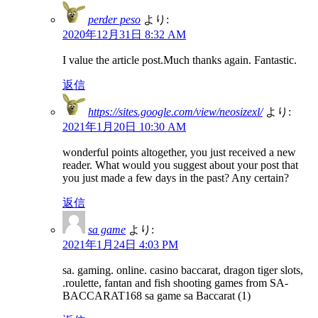
perder peso
より:
2020年12月31日 8:32 AM
I value the article post.Much thanks again. Fantastic.
返信
https://sites.google.com/view/neosizexl/
より:
2021年1月20日 10:30 AM
wonderful points altogether, you just received a new
reader. What would you suggest about your post that
you just made a few days in the past? Any certain?
返信
sa game
より:
2021年1月24日 4:03 PM
sa. gaming. online. casino baccarat, dragon tiger slots,
.roulette, fantan and fish shooting games from SA-
BACCARAT168 sa game sa Baccarat (1)