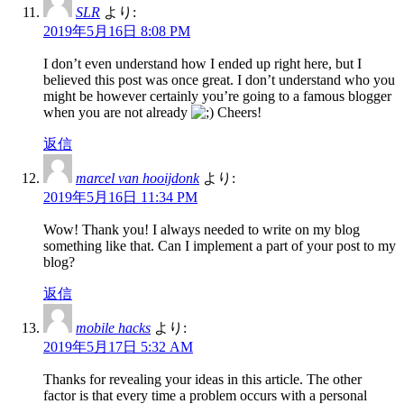
SLR
より:
2019年5月16日 8:08 PM
I don’t even understand how I ended up right here, but I
believed this post was once great. I don’t understand who you
might be however certainly you’re going to a famous blogger
when you are not already
Cheers!
返信
marcel van hooijdonk
より:
2019年5月16日 11:34 PM
Wow! Thank you! I always needed to write on my blog
something like that. Can I implement a part of your post to my
blog?
返信
mobile hacks
より:
2019年5月17日 5:32 AM
Thanks for revealing your ideas in this article. The other
factor is that every time a problem occurs with a personal