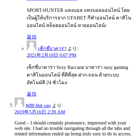
SPORT-HUNTER แทงบอล แทงบอลออนไลน์ โดย
เป็นผู้ให้บริการจาก UFABET กีฬาออนไลน์ คาสิโน
ออนไลน์ สล็อตออนไลน์ หวยออนไลน์c
返信
เซ็กซี่บาคาร่า
より:
2021年2月10日 6:07 PM
เซ็กซี่บาคาร่า Sexy Baccarat บาคาร่า saxy gaming
คาสิโนออนไลน์ ที่ดีที่สุด ฝาก-ถอน ด้วยระบบ
อัตโนมัติ 24 ชั่วโมง
返信
W88 link vao
より:
2019年5月16日 2:39 AM
Good – I should certainly pronounce, impressed with your
web site. I had no trouble navigating through all the tabs and
related information ended up being truly easy to do to access.