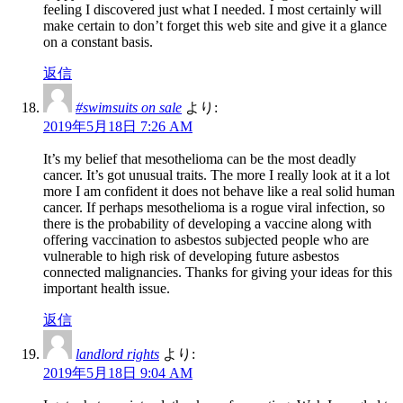
feeling I discovered just what I needed. I most certainly will
make certain to don’t forget this web site and give it a glance
on a constant basis.
返信
#swimsuits on sale
より:
2019年5月18日 7:26 AM
It’s my belief that mesothelioma can be the most deadly
cancer. It’s got unusual traits. The more I really look at it a lot
more I am confident it does not behave like a real solid human
cancer. If perhaps mesothelioma is a rogue viral infection, so
there is the probability of developing a vaccine along with
offering vaccination to asbestos subjected people who are
vulnerable to high risk of developing future asbestos
connected malignancies. Thanks for giving your ideas for this
important health issue.
返信
landlord rights
より:
2019年5月18日 9:04 AM