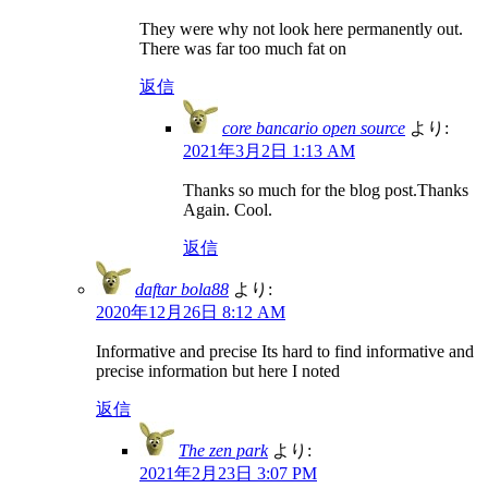
They were why not look here permanently out.
There was far too much fat on
返信
core bancario open source
より:
2021年3月2日 1:13 AM
Thanks so much for the blog post.Thanks
Again. Cool.
返信
daftar bola88
より:
2020年12月26日 8:12 AM
Informative and precise Its hard to find informative and
precise information but here I noted
返信
The zen park
より:
2021年2月23日 3:07 PM