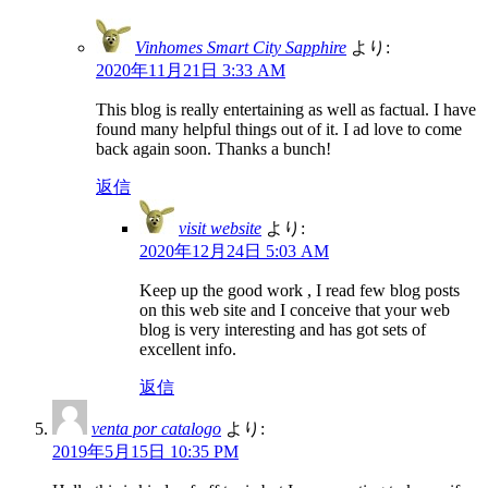
Vinhomes Smart City Sapphire
より:
2020年11月21日 3:33 AM
This blog is really entertaining as well as factual. I have
found many helpful things out of it. I ad love to come
back again soon. Thanks a bunch!
返信
visit website
より:
2020年12月24日 5:03 AM
Keep up the good work , I read few blog posts
on this web site and I conceive that your web
blog is very interesting and has got sets of
excellent info.
返信
venta por catalogo
より:
2019年5月15日 10:35 PM