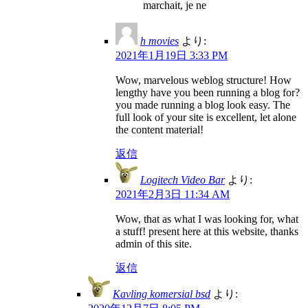
marchait, je ne
h movies
より:
2021年1月19日 3:33 PM
Wow, marvelous weblog structure! How
lengthy have you been running a blog for?
you made running a blog look easy. The
full look of your site is excellent, let alone
the content material!
返信
Logitech Video Bar
より:
2021年2月3日 11:34 AM
Wow, that as what I was looking for, what
a stuff! present here at this website, thanks
admin of this site.
返信
Kavling komersial bsd
より: