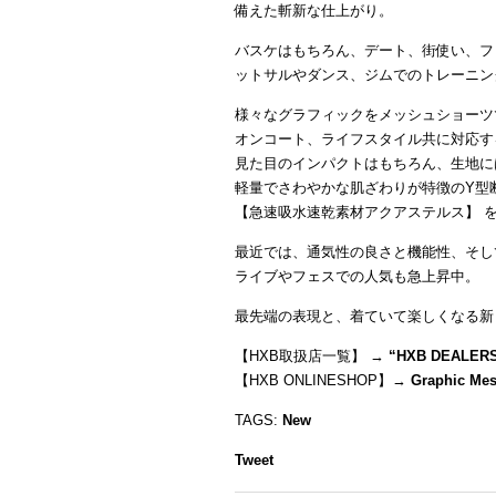
備えた斬新な仕上がり。
バスケはもちろん、デート、街使い、フ
ットサルやダンス、ジムでのトレーニン
様々なグラフィックをメッシュショーツ
オンコート、ライフスタイル共に対応す
見た目のインパクトはもちろん、生地に
軽量でさわやかな肌ざわりが特徴のY型
【急速吸水速乾素材アクアステルス】 
最近では、通気性の良さと機能性、そし
ライブやフェスでの人気も急上昇中。
最先端の表現と、着ていて楽しくなる新
【HXB取扱店一覧】 →
“
HXB DEALER
【HXB ONLINESHOP】→
Graphic Mes
TAGS:
New
Tweet