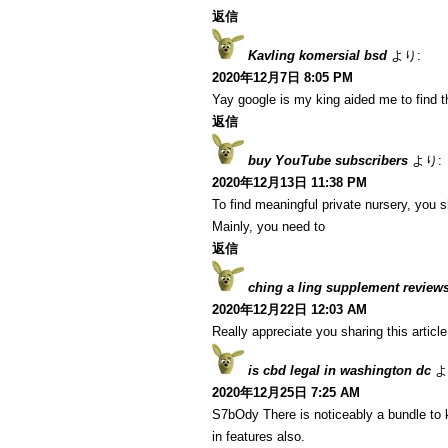
返信
Kavling komersial bsd
より:
2020年12月7日 8:05 PM
Yay google is my king aided me to find thi
返信
buy YouTube subscribers
より:
2020年12月13日 11:38 PM
To find meaningful private nursery, you s
Mainly, you need to
返信
ching a ling supplement review
2020年12月22日 12:03 AM
Really appreciate you sharing this articl
is cbd legal in washington dc
よ
2020年12月25日 7:25 AM
S7bOdy There is noticeably a bundle to 
in features also.