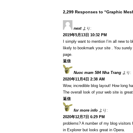
2,299 Responses to “Graphic Mes
next
より:
2019年5月13日 10:32 PM
I simply want to mention I’m all new to b
likely to bookmark your site . You surel
page.
返信
Nuoc mam 584 Nha Trang
より:
2020年11月4日 2:38 AM
Wow, incredible blog layout! How long h
The overall look of your web site is great
返信
for more info
より:
2020年12月7日 6:29 PM
problems? A number of my blog visitors 
in Explorer but looks great in Opera.