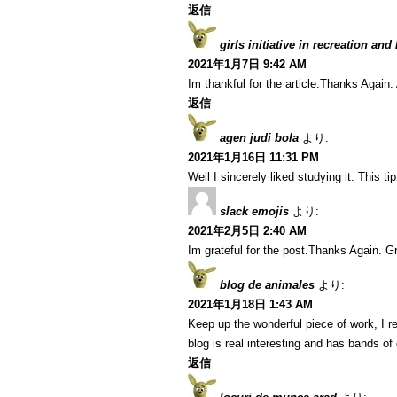
返信
girls initiative in recreation and
2021年1月7日 9:42 AM
Im thankful for the article.Thanks Agai
返信
agen judi bola
より:
2021年1月16日 11:31 PM
Well I sincerely liked studying it. This t
slack emojis
より:
2021年2月5日 2:40 AM
Im grateful for the post.Thanks Again. Gr
blog de animales
より:
2021年1月18日 1:43 AM
Keep up the wonderful piece of work, I r
blog is real interesting and has bands of 
返信