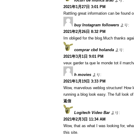
locuri de munca arad
より:
2021年1月27日 3:01 PM
Rattling great information can be found o
buy Instagram followers
より:
2021年2月26日 8:32 PM
Im obliged for the blog.Much thanks agai
comprar cbd holanda
より:
2021年3月1日 9:01 PM
veux garder ta que le monde tot il marcha
h movies
より:
2021年1月19日 3:33 PM
Wow, marvelous weblog structure! How l
running a blog look easy. The full look of
返信
Logitech Video Bar
より:
2021年2月3日 11:34 AM
Wow, that as what I was looking for, what
this site.