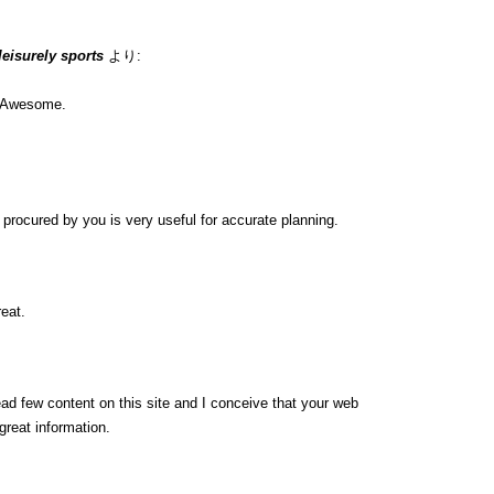
 leisurely sports
より:
n. Awesome.
ip procured by you is very useful for accurate planning.
eat.
ead few content on this site and I conceive that your web
great information.