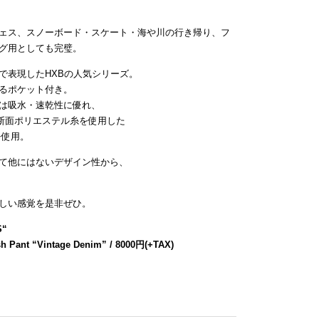
ェス、スノーボード・スケート・海や川の行き帰り、フ
グ用としても完璧。
で表現したHXBの人気シリーズ。
るポケット付き。
は吸水・速乾性に優れ、
断面ポリエステル糸を使用した
を使用。
て他にはないデザイン性から、
しい感覚を是非ぜひ。
S
“
h Pant “Vintage Denim” / 8000円(+TAX)