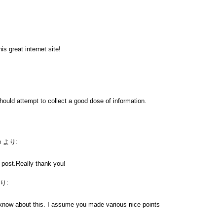
s great internet site!
hould attempt to collect a good dose of information.
s
より:
e post.Really thank you!
り:
know about this. I assume you made various nice points