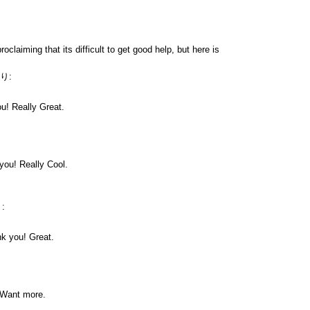
roclaiming that its difficult to get good help, but here is
り:
u! Really Great.
 you! Really Cool.
:
nk you! Great.
! Want more.