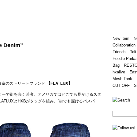
Home
Hugest
About
Store
New Item
N
e Denim”
Collaboration
Friends
Tali
Hoodie Parka
Bag
REST
hxalive
Eas
Mesh Tank
く蠢く東京のストリートブランド
【FLATLUX】
CUT OFF
S
カーで街を歩く若者、アメリカではどこでも見かけるスタ
ATLUXとHXBがタッグを組み、”街でも履けるバスパ