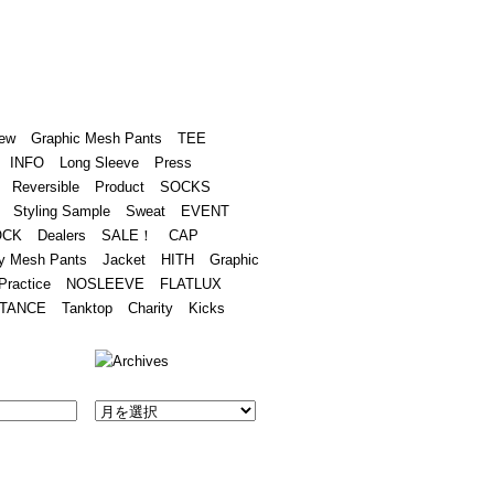
Academy
Contact
ew
Graphic Mesh Pants
TEE
INFO
Long Sleeve
Press
Reversible
Product
SOCKS
Styling Sample
Sweat
EVENT
OCK
Dealers
SALE！
CAP
y Mesh Pants
Jacket
HITH
Graphic
Practice
NOSLEEVE
FLATLUX
TANCE
Tanktop
Charity
Kicks