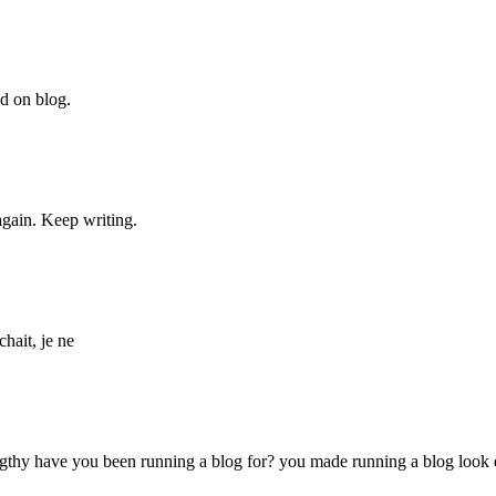
nd on blog.
again. Keep writing.
hait, je ne
y have you been running a blog for? you made running a blog look easy.