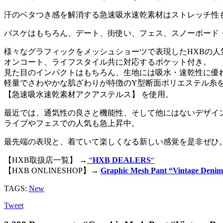
汗のベタつき感を解消する急速吸水速乾素材はストレッチ性
バスケはもちろん、デート、街使い、フェス、スノーボード
様々なグラフィックをメッシュショーツで表現したHXBの人
オンコート、ライフスタイル共に対応するポケット付き。
見た目のインパクトはもちろん、生地には吸水・速乾性に優
軽量でさわやかな肌ざわりが特徴のY型断面ポリエステル糸
【急速吸水速乾素材アクアステルス】 を使用。
最近では、通気性の良さと機能性、そして他にはないデザイ
ライブやフェスでの人気も急上昇中。
最先端の表現と、着ていて楽しくなる新しい感覚を是非ぜひ
【HXB取扱店一覧】 →
“
HXB DEALERS
“
【HXB ONLINESHOP】→
Graphic Mesh Pant “Vintage Deni
TAGS:
New
Tweet