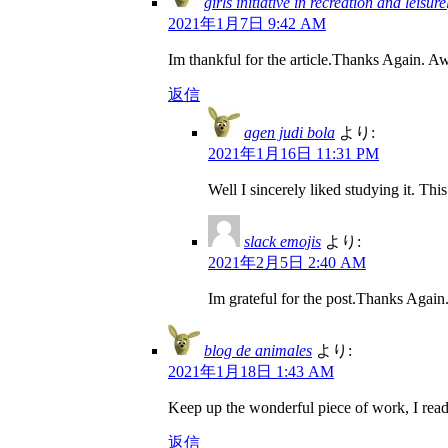
girls initiative in recreation and leisure
2021年1月7日 9:42 AM
Im thankful for the article.Thanks Again. 
返信
agen judi bola
より:
2021年1月16日 11:31 PM
Well I sincerely liked studying it. Thi
slack emojis
より:
2021年2月5日 2:40 AM
Im grateful for the post.Thanks Again.
blog de animales
より:
2021年1月18日 1:43 AM
Keep up the wonderful piece of work, I read 
返信