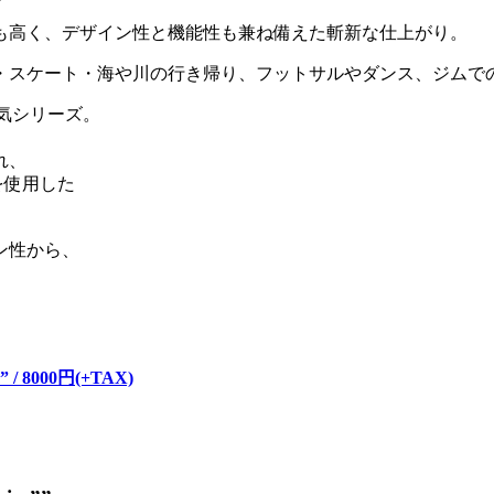
も高く、デザイン性と機能性も兼ね備えた斬新な仕上がり。
・スケート・海や川の行き帰り、フットサルやダンス、ジムで
気シリーズ。
れ、
を使用した
ン性から、
。
m” / 8000円(+TAX)