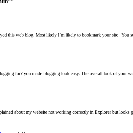
enim””
oyed this web blog. Most likely I’m likely to bookmark your site . You
ging for? you made blogging look easy. The overall look of your web s
ained about my website not working correctly in Explorer but looks g