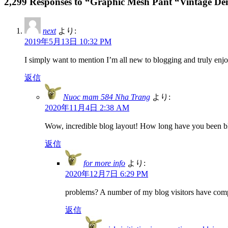
2,299 Responses to “Graphic Mesh Pant “Vintage D
next
より:
2019年5月13日 10:32 PM
I simply want to mention I’m all new to blogging and truly enj
返信
Nuoc mam 584 Nha Trang
より:
2020年11月4日 2:38 AM
Wow, incredible blog layout! How long have you been blog
返信
for more info
より:
2020年12月7日 6:29 PM
problems? A number of my blog visitors have compl
返信