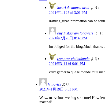
locuri de munca arad
より:
2021年1月27日 3:01 PM
Rattling great information can be fou
buy Instagram followers
より:
2021年2月26日 8:32 PM
Im obliged for the blog.Much thanks 
comprar cbd holanda
より:
2021年3月1日 9:01 PM
veux garder ta que le monde tot il marc
h movies
より:
2021年1月19日 3:33 PM
Wow, marvelous weblog structure! How length
material!