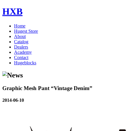
HXB
Home
Hugest Store
About
Catalog
Dealers
Academy
Contact
Hugeblocks
Graphic Mesh Pant “Vintage Denim”
2014-06-10