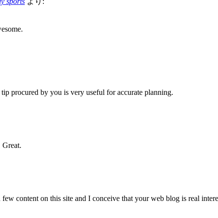
ly sports
より:
Awesome.
s tip procured by you is very useful for accurate planning.
 Great.
few content on this site and I conceive that your web blog is real inter