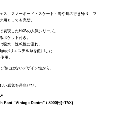
ェス、スノーボード・スケート・海や川の行き帰り、フ
グ用としても完璧。
で表現したHXBの人気シリーズ。
るポケット付き。
は吸水・速乾性に優れ、
断面ポリエステル糸を使用した
を使用。
て他にはないデザイン性から、
しい感覚を是非ぜひ。
S
“
h Pant “Vintage Denim” / 8000円(+TAX)