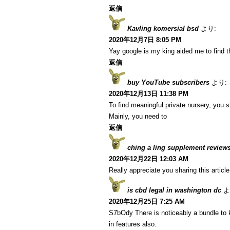
返信
Kavling komersial bsd
より:
2020年12月7日 8:05 PM
Yay google is my king aided me to find thi
返信
buy YouTube subscribers
より:
2020年12月13日 11:38 PM
To find meaningful private nursery, you s
Mainly, you need to
返信
ching a ling supplement review
2020年12月22日 12:03 AM
Really appreciate you sharing this articl
is cbd legal in washington dc
よ
2020年12月25日 7:25 AM
S7bOdy There is noticeably a bundle to 
in features also.