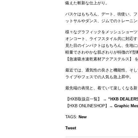
備えた斬新な仕上がり。
バスケはもちろん、デート、街使い、フ
ットサルやダンス、ジムでのトレーニン
様々なグラフィックをメッシュショーツ
オンコート、ライフスタイル共に対応す
見た目のインパクトはもちろん、生地に
軽量でさわやかな肌ざわりが特徴のY型
【急速吸水速乾素材アクアステルス】 
最近では、通気性の良さと機能性、そし
ライブやフェスでの人気も急上昇中。
最先端の表現と、着ていて楽しくなる新
【HXB取扱店一覧】 →
“
HXB DEALER
【HXB ONLINESHOP】→
Graphic Mes
TAGS:
New
Tweet