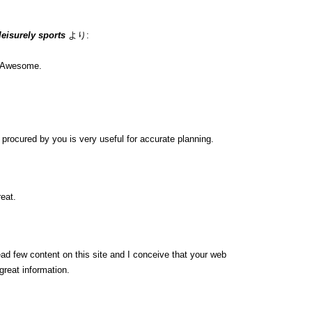
 leisurely sports
より:
n. Awesome.
ip procured by you is very useful for accurate planning.
eat.
ead few content on this site and I conceive that your web
great information.