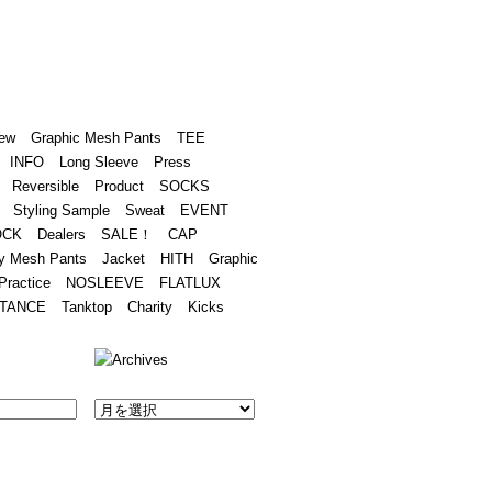
Academy
Contact
ew
Graphic Mesh Pants
TEE
INFO
Long Sleeve
Press
Reversible
Product
SOCKS
Styling Sample
Sweat
EVENT
OCK
Dealers
SALE！
CAP
y Mesh Pants
Jacket
HITH
Graphic
Practice
NOSLEEVE
FLATLUX
TANCE
Tanktop
Charity
Kicks