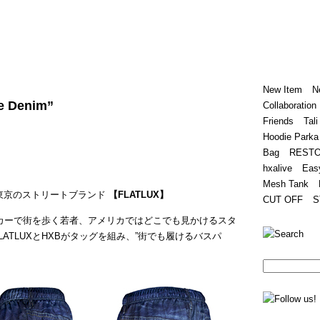
Home
Hugest
About
Store
New Item
N
e Denim”
Collaboration
Friends
Tali
Hoodie Parka
Bag
REST
hxalive
Eas
Mesh Tank
く蠢く東京のストリートブランド
【FLATLUX】
CUT OFF
S
カーで街を歩く若者、アメリカではどこでも見かけるスタ
ATLUXとHXBがタッグを組み、”街でも履けるバスパ