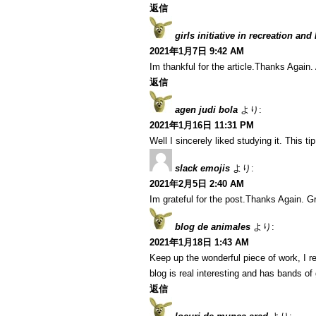
返信
girls initiative in recreation and
2021年1月7日 9:42 AM
Im thankful for the article.Thanks Agai
返信
agen judi bola
より:
2021年1月16日 11:31 PM
Well I sincerely liked studying it. This t
slack emojis
より:
2021年2月5日 2:40 AM
Im grateful for the post.Thanks Again. Gr
blog de animales
より:
2021年1月18日 1:43 AM
Keep up the wonderful piece of work, I r
blog is real interesting and has bands of 
返信