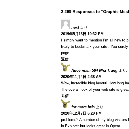
2,299 Responses to “Graphic Mes
next
より:
2019年5月13日 10:32 PM
I simply want to mention I’m all new to b
likely to bookmark your site . You surel
page.
返信
Nuoc mam 584 Nha Trang
より:
2020年11月4日 2:38 AM
Wow, incredible blog layout! How long h
The overall look of your web site is great
返信
for more info
より:
2020年12月7日 6:29 PM
problems? A number of my blog visitors 
in Explorer but looks great in Opera.