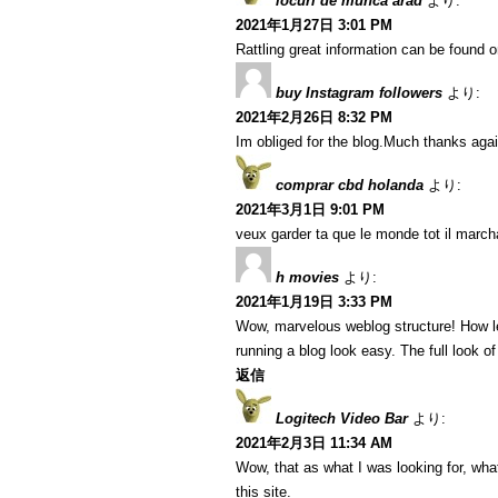
locuri de munca arad
より:
2021年1月27日 3:01 PM
Rattling great information can be found o
buy Instagram followers
より:
2021年2月26日 8:32 PM
Im obliged for the blog.Much thanks agai
comprar cbd holanda
より:
2021年3月1日 9:01 PM
veux garder ta que le monde tot il marcha
h movies
より:
2021年1月19日 3:33 PM
Wow, marvelous weblog structure! How l
running a blog look easy. The full look of
返信
Logitech Video Bar
より:
2021年2月3日 11:34 AM
Wow, that as what I was looking for, what
this site.