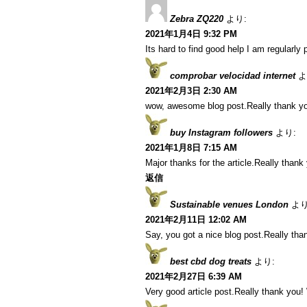
Zebra ZQ220
より:
2021年1月4日 9:32 PM
Its hard to find good help I am regularly p
comprobar velocidad internet
よ
2021年2月3日 2:30 AM
wow, awesome blog post.Really thank yo
buy Instagram followers
より:
2021年1月8日 7:15 AM
Major thanks for the article.Really thank
返信
Sustainable venues London
より
2021年2月11日 12:02 AM
Say, you got a nice blog post.Really tha
best cbd dog treats
より:
2021年2月27日 6:39 AM
Very good article post.Really thank you