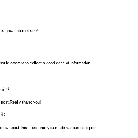
s great internet site!
hould attempt to collect a good dose of information.
s
より:
e post.Really thank you!
り:
know about this. I assume you made various nice points