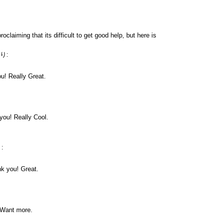
roclaiming that its difficult to get good help, but here is
り:
u! Really Great.
 you! Really Cool.
:
nk you! Great.
! Want more.