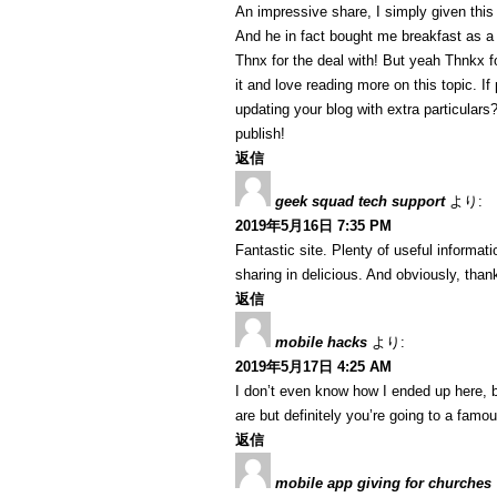
An impressive share, I simply given this
And he in fact bought me breakfast as a r
Thnx for the deal with! But yeah Thnkx fo
it and love reading more on this topic. I
updating your blog with extra particulars?
publish!
返信
geek squad tech support
より:
2019年5月16日 7:35 PM
Fantastic site. Plenty of useful informat
sharing in delicious. And obviously, thank
返信
mobile hacks
より:
2019年5月17日 4:25 AM
I don’t even know how I ended up here, b
are but definitely you’re going to a famo
返信
mobile app giving for churches