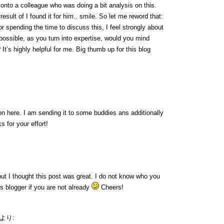
 onto a colleague who was doing a bit analysis on this.
esult of I found it for him.. smile. So let me reword that:
r spending the time to discuss this, I feel strongly about
f possible, as you turn into expertise, would you mind
 It’s highly helpful for me. Big thumb up for this blog
ion here. I am sending it to some buddies ans additionally
s for your effort!
ut I thought this post was great. I do not know who you
us blogger if you are not already
Cheers!
より: