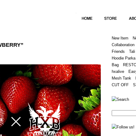
Home
Hugest
About
Store
New Item
N
AWBERRY”
Collaboration
Friends
Tali
Hoodie Parka
Bag
REST
hxalive
Eas
Mesh Tank
CUT OFF
S