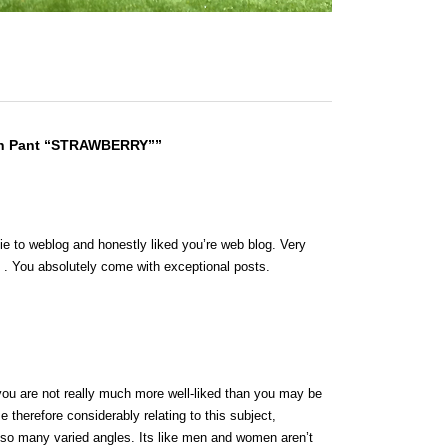
sh Pant “STRAWBERRY””
wbie to weblog and honestly liked you’re web blog. Very
 . You absolutely come with exceptional posts.
you are not really much more well-liked than you may be
ze therefore considerably relating to this subject,
 so many varied angles. Its like men and women aren’t