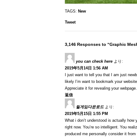
TAGS:
New
Tweet
3,146 Responses to “Graphic Me
you can check here
より:
2019年5月14日 1:56 AM
I just want to tell you that I am just ne
likely I’m want to bookmark your website
Appreciate it for revealing your webpage.
返信
릴게임다운로드
より:
2019年5月15日 1:55 PM
What i don’t understood is actually how 
right now. You’re so intelligent. You reali
produced me personally consider it from