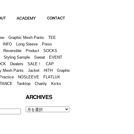
Academy
Contact
ew
Graphic Mesh Pants
TEE
INFO
Long Sleeve
Press
Reversible
Product
SOCKS
Styling Sample
Sweat
EVENT
OCK
Dealers
SALE！
CAP
y Mesh Pants
Jacket
HITH
Graphic
Practice
NOSLEEVE
FLATLUX
TANCE
Tanktop
Charity
Kicks