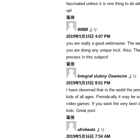
fascinated unless it is one thing to do w
up!
返信
W888
より:
2019年5月15日 4:07 PM
you are really a good webmaster. The web 
you are doing any unique trick. Also, T
process in this subject!
返信
fotograf slubny Oswiecim
より:
2019年5月15日 8:01 PM
I have observed that in the world the p
kids of all ages. Periodically it may be 
video games. If you want the very best o
kids. Great post.
返信
afrobeats
より:
2019年5月16日 7:54 AM