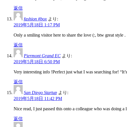
返信
fashion #box
より:
2019年5月18日 1:17 PM
Only a smiling visitor here to share the love (:, btw great style .
返信
Piermont Grand EC
より:
2019年5月18日 6:50 PM
Very interesting info !Perfect just what I was searching for! “It’
返信
San Diego Startup
より:
2019年5月18日 11:42 PM
Nice read, I just passed this onto a colleague who was doing a l
返信