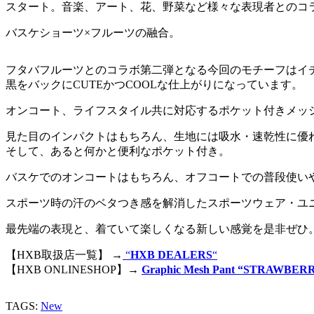
スタート。音楽、アート、花、野菜など様々な表現者とのコ
バスケショーツ×フルーツの融合。
フタバフルーツとのコラボ第二弾となる今回のモチーフはイ
黒をバックにCUTEかつCOOLな仕上がりになっています。
オンコート、ライフスタイル共に対応するポケット付きメッ
見た目のインパクトはもちろん、生地には吸水・速乾性に優
そして、あると何かと便利なポケット付き。
バスケでのオンコートはもちろん、オフコートでの普段使い
スポーツ時の汗のベタつき感を解消したスポーツウェア・ユ
最先端の表現と、着ていて楽しくなる新しい感覚を是非ぜひ
【HXB取扱店一覧】 →
“
HXB DEALERS
“
【HXB ONLINESHOP】→
Graphic Mesh Pant “STRAWBERR
TAGS:
New