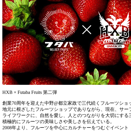
HXB × Futaba Fruits 第二弾
創業70周年を迎えた中野@都立家政で三代続くフルーツショ
地元に根ざしたフルーツショップでありながら、現在、サー
ライフワークに、自然を愛し、人とのつながりを大切にする
積極的にフルーツの美味しさや美しさを伝えている。
2008年より、フルーツを中心にカルチャーをつむぐイベント「Viva 