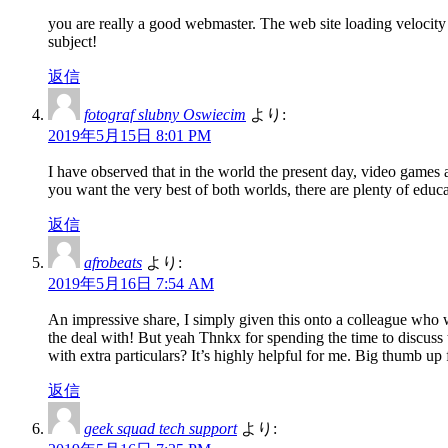
you are really a good webmaster. The web site loading velocity 
subject!
返信
fotograf slubny Oswiecim
より:
2019年5月15日 8:01 PM
I have observed that in the world the present day, video games 
you want the very best of both worlds, there are plenty of educa
返信
afrobeats
より:
2019年5月16日 7:54 AM
An impressive share, I simply given this onto a colleague who wa
the deal with! But yeah Thnkx for spending the time to discuss t
with extra particulars? It’s highly helpful for me. Big thumb up 
返信
geek squad tech support
より: