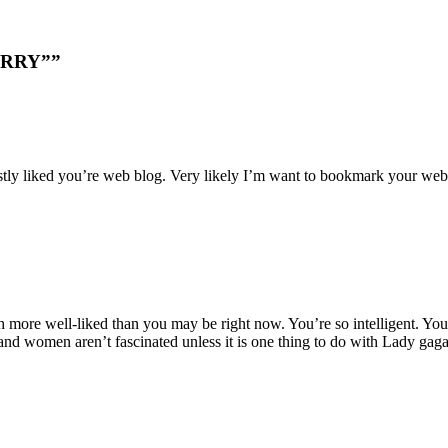
BERRY””
estly liked you’re web blog. Very likely I’m want to bookmark your webs
 more well-liked than you may be right now. You’re so intelligent. You r
 and women aren’t fascinated unless it is one thing to do with Lady gag