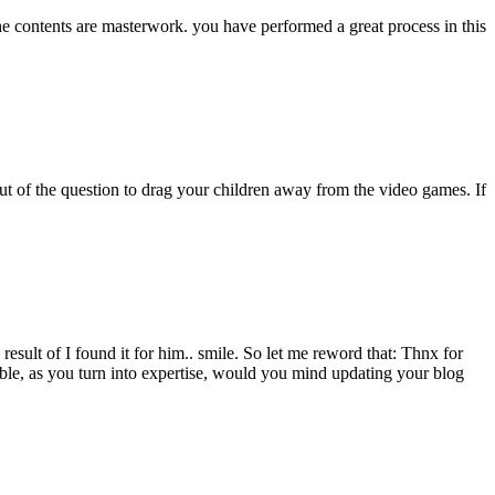
The contents are masterwork. you have performed a great process in this
out of the question to drag your children away from the video games. If
esult of I found it for him.. smile. So let me reword that: Thnx for
sible, as you turn into expertise, would you mind updating your blog