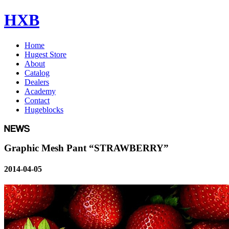
HXB
Home
Hugest Store
About
Catalog
Dealers
Academy
Contact
Hugeblocks
Graphic Mesh Pant “STRAWBERRY”
2014-04-05