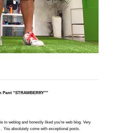
sh Pant “STRAWBERRY””
wbie to weblog and honestly liked you’re web blog. Very
 . You absolutely come with exceptional posts.