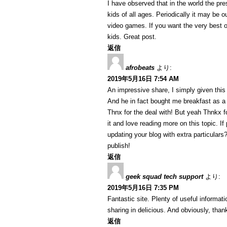
I have observed that in the world the p
kids of all ages. Periodically it may be 
video games. If you want the very best o
kids. Great post.
返信
afrobeats
より:
2019年5月16日 7:54 AM
An impressive share, I simply given this
And he in fact bought me breakfast as a r
Thnx for the deal with! But yeah Thnkx fo
it and love reading more on this topic. I
updating your blog with extra particulars?
publish!
返信
geek squad tech support
より:
2019年5月16日 7:35 PM
Fantastic site. Plenty of useful informat
sharing in delicious. And obviously, thank
返信