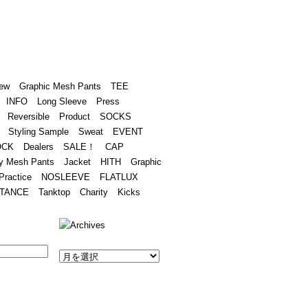
Academy
Contact
ew
Graphic Mesh Pants
TEE
INFO
Long Sleeve
Press
Reversible
Product
SOCKS
Styling Sample
Sweat
EVENT
OCK
Dealers
SALE！
CAP
y Mesh Pants
Jacket
HITH
Graphic
Practice
NOSLEEVE
FLATLUX
TANCE
Tanktop
Charity
Kicks