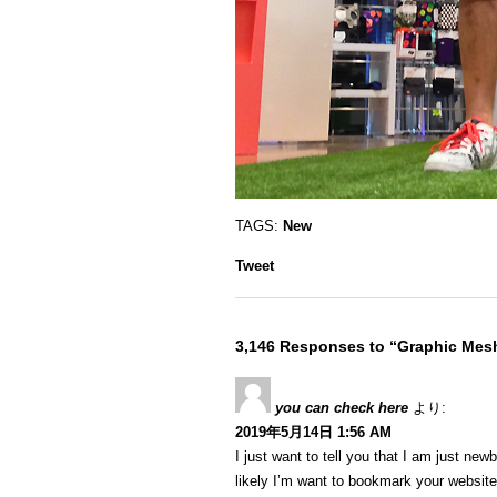
TAGS:
New
Tweet
3,146 Responses to “Graphic Me
you can check here
より:
2019年5月14日 1:56 AM
I just want to tell you that I am just ne
likely I’m want to bookmark your website