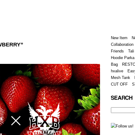
Home
Hugest
About
Store
New Item
N
AWBERRY”
Collaboration
Friends
Tali
Hoodie Parka
Bag
REST
hxalive
Eas
Mesh Tank
CUT OFF
S