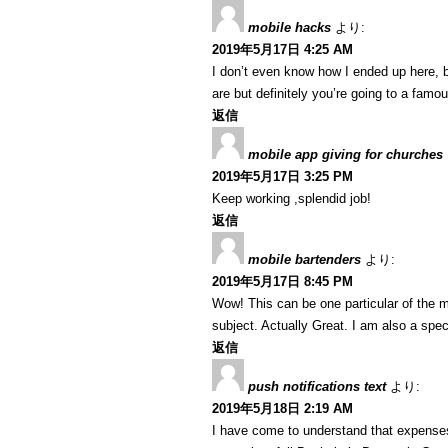
mobile hacks
より:
2019年5月17日 4:25 AM
I don’t even know how I ended up here, b
are but definitely you’re going to a famo
返信
mobile app giving for churches
2019年5月17日 3:25 PM
Keep working ,splendid job!
返信
mobile bartenders
より:
2019年5月17日 8:45 PM
Wow! This can be one particular of the m
subject. Actually Great. I am also a speci
返信
push notifications text
より:
2019年5月18日 2:19 AM
I have come to understand that expenses 