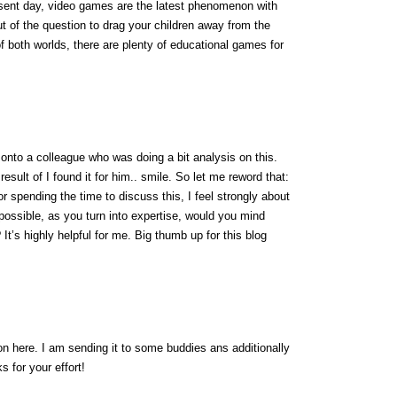
resent day, video games are the latest phenomenon with
out of the question to drag your children away from the
f both worlds, there are plenty of educational games for
 onto a colleague who was doing a bit analysis on this.
esult of I found it for him.. smile. So let me reword that:
r spending the time to discuss this, I feel strongly about
f possible, as you turn into expertise, would you mind
 It’s highly helpful for me. Big thumb up for this blog
ion here. I am sending it to some buddies ans additionally
s for your effort!