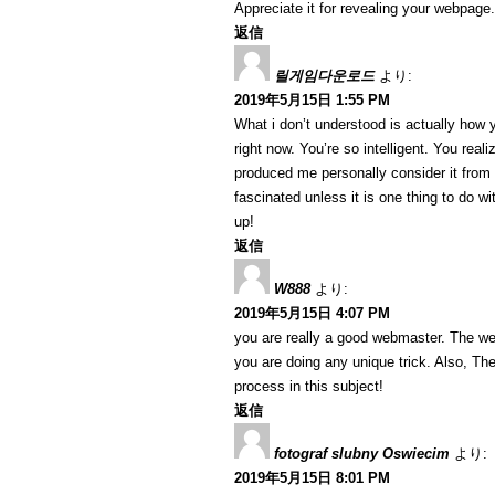
Appreciate it for revealing your webpage.
返信
릴게임다운로드
より:
2019年5月15日 1:55 PM
What i don’t understood is actually how 
right now. You’re so intelligent. You reali
produced me personally consider it from
fascinated unless it is one thing to do w
up!
返信
W888
より:
2019年5月15日 4:07 PM
you are really a good webmaster. The web 
you are doing any unique trick. Also, T
process in this subject!
返信
fotograf slubny Oswiecim
より:
2019年5月15日 8:01 PM