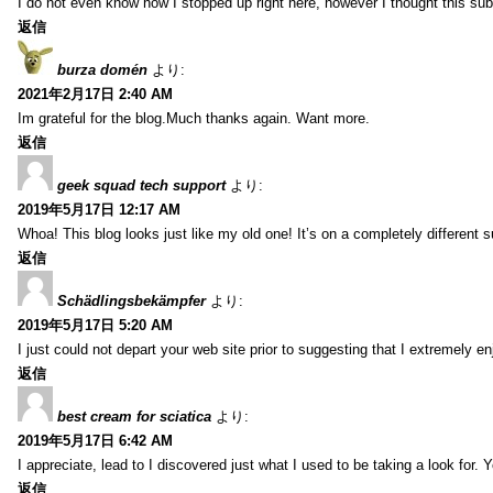
I do not even know how I stopped up right here, however I thought this sub
返信
burza domén
より:
2021年2月17日 2:40 AM
Im grateful for the blog.Much thanks again. Want more.
返信
geek squad tech support
より:
2019年5月17日 12:17 AM
Whoa! This blog looks just like my old one! It’s on a completely different 
返信
Schädlingsbekämpfer
より:
2019年5月17日 5:20 AM
I just could not depart your web site prior to suggesting that I extremely 
返信
best cream for sciatica
より:
2019年5月17日 6:42 AM
I appreciate, lead to I discovered just what I used to be taking a look f
返信