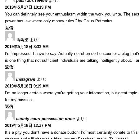
push ads review
より:
2019年5月17日 10:19 PM
You can definitely see your enthusiasm within the work you write. The sect
power has law where only money rules.” by Gaius Petronius.
返信
야마토
より:
2019年5月18日 8:33 AM
I’m impressed, I have to say. Actually not often do I encounter a blog that’
is one thing that not sufficient individuals are talking intelligently about. 
返信
instagram
より:
2019年5月18日 9:19 AM
I’m no longer certain where you’re getting your information, but great topic
for my mission.
返信
county court possession order
より:
2019年5月18日 12:37 PM
It’s a pity you don’t have a donate button! I’d most certainly donate to thi