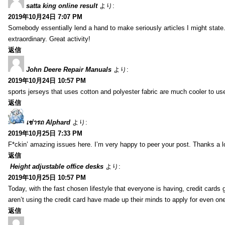
satta king online result
より:
2019年10月24日 7:07 PM
Somebody essentially lend a hand to make seriously articles I might state.
extraordinary. Great activity!
返信
John Deere Repair Manuals
より:
2019年10月24日 10:57 PM
sports jerseys that uses cotton and polyester fabric are much cooler to us
返信
เช่ารถ Alphard
より:
2019年10月25日 7:33 PM
F*ckin’ amazing issues here. I’m very happy to peer your post. Thanks a l
返信
Height adjustable office desks
より:
2019年10月25日 10:57 PM
Today, with the fast chosen lifestyle that everyone is having, credit card
aren’t using the credit card have made up their minds to apply for even on
返信