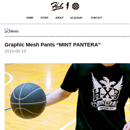
HXB
Home
Hugest
About
Academy
Contact
Store
Graphic Mesh Pants “MINT PANTERA”
2016-06-19