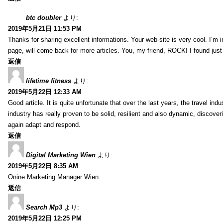
btc doubler
より:
2019年5月21日 11:53 PM
Thanks for sharing excellent informations. Your web-site is very cool. I’m
page, will come back for more articles. You, my friend, ROCK! I found just
返信
lifetime fitness
より:
2019年5月22日 12:33 AM
Good article. It is quite unfortunate that over the last years, the travel ind
industry has really proven to be solid, resilient and also dynamic, discove
again adapt and respond.
返信
Digital Marketing Wien
より:
2019年5月22日 8:35 AM
Onine Marketing Manager Wien
返信
Search Mp3
より:
2019年5月22日 12:25 PM