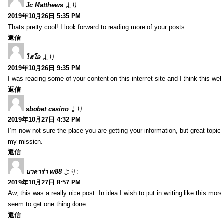
Jc Matthews
より:
2019年10月26日 5:35 PM
Thats pretty cool! I look forward to reading more of your posts.
返信
ไฮโล
より:
2019年10月26日 9:35 PM
I was reading some of your content on this internet site and I think this we
返信
sbobet casino
より:
2019年10月27日 4:32 PM
I’m now not sure the place you are getting your information, but great topi
my mission.
返信
บาคาร่า w88
より:
2019年10月27日 8:57 PM
Aw, this was a really nice post. In idea I wish to put in writing like this
seem to get one thing done.
返信