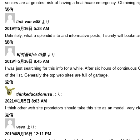
seniors are at greatest risk of having a healthcare emergency. Obtaining r
返信
link vao w88
より:
2019年5月16日 5:38 AM
Definitely, what a splendid site and informative posts, I surely will book
返信
먹튀폴리스 더룸
より:
2019年5月16日 8:45 AM
I was just searching for this info for a while. After six hours of continuous G
of the list. Generally the top web sites are full of garbage.
返信
thinkeducationusa
より:
2021年1月5日 8:03 AM
I think other web site proprietors should take this site as an model, very cl
返信
vevo
より:
2019年5月16日 12:11 PM