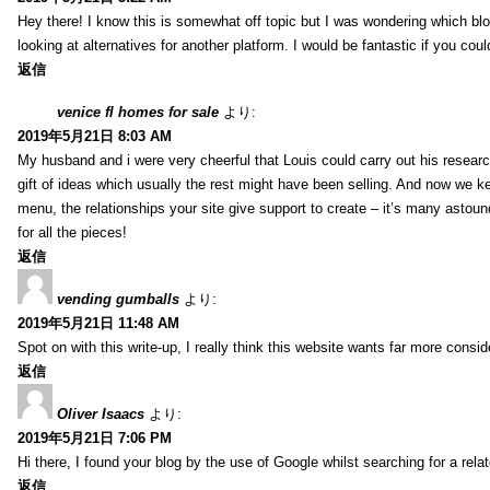
Hey there! I know this is somewhat off topic but I was wondering which blo
looking at alternatives for another platform. I would be fantastic if you coul
返信
venice fl homes for sale
より:
2019年5月21日 8:03 AM
My husband and i were very cheerful that Louis could carry out his researc
gift of ideas which usually the rest might have been selling. And now we 
menu, the relationships your site give support to create – it’s many astound
for all the pieces!
返信
vending gumballs
より:
2019年5月21日 11:48 AM
Spot on with this write-up, I really think this website wants far more conside
返信
Oliver Isaacs
より:
2019年5月21日 7:06 PM
Hi there, I found your blog by the use of Google whilst searching for a rel
返信