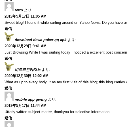
retro
より:
2019年5月17日 11:05 AM
Sweet blog! I found it while surfing around on Yahoo News. Do you have any
返信
download dewa poker qq apk
より:
2020年12月29日 9:41 AM
Just Browsing While I was surfing today I noticed a excellent post concern
返信
비트코인카지노
より:
2020年12月30日 12:02 AM
What as up to every body, it as my first visit of this blog; this blog carries
返信
mobile app giving
より:
2019年5月17日 11:44 AM
Utterly written subject matter, thankyou for selective information .
返信