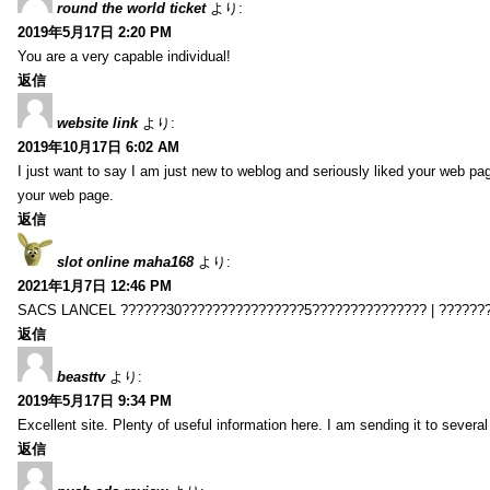
round the world ticket
より:
2019年5月17日 2:20 PM
You are a very capable individual!
返信
website link
より:
2019年10月17日 6:02 AM
I just want to say I am just new to weblog and seriously liked your web pa
your web page.
返信
slot online maha168
より:
2021年1月7日 12:46 PM
SACS LANCEL ??????30????????????????5??????????????? | ??????
返信
beasttv
より:
2019年5月17日 9:34 PM
Excellent site. Plenty of useful information here. I am sending it to several
返信