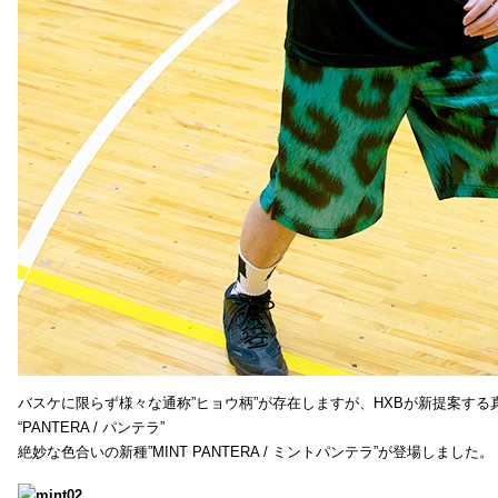
バスケに限らず様々な通称”ヒョウ柄”が存在しますが、HXBが新提案する真
“PANTERA / パンテラ”
絶妙な色合いの新種”MINT PANTERA / ミントパンテラ”が登場しました。