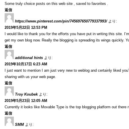
Some truly choice posts on this web site , saved to favorites .
返信
https://www.pinterest.com/pin/745697650779337993/
より:
2019年5月22日 12:53 PM
I would like to thank you for the efforts you have put in writing this site.
get my own blog now. Really the blogging is spreading its wings quickly. You
返信
additional hints
より:
2019年10月17日 6:23 AM
I just want to mention I am just very new to weblog and certainly liked you
sharing with us your web page.
返信
Troy Koubek
より:
2019年5月23日 12:05 AM
Currently it looks like Movable Type is the top blogging platform out there 
返信
SMM
より: