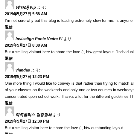
เช่ารถตู้ Vip
より:
2019年5月27日 5:58 AM
I’m not sure why but this blog is loading extremely slow for me. Is anyone e
返信
Invisalign Ponte Vedra Fl
より:
2019年5月27日 8:38 AM
But a smiling visitant here to share the love (:, btw great layout. “Individu
返信
viandas
より:
2019年5月27日 12:23 PM
One more thing I would like to convey is that rather than trying to match a
of your classes on the weekends and only one or two courses in weekdays, 
concentrated upon school work. Thanks a lot for the different guidelines I 
返信
먹튀폴리스 검증업체
より:
2019年5月27日 12:30 PM
But a smiling visitor here to share the love (:, btw outstanding layout.