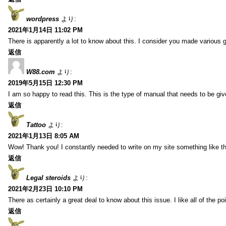
wordpress
より:
2021年1月14日 11:02 PM
There is apparently a lot to know about this. I consider you made various g
返信
W88.com
より:
2019年5月15日 12:30 PM
I am so happy to read this. This is the type of manual that needs to be giv
返信
Tattoo
より:
2021年1月13日 8:05 AM
Wow! Thank you! I constantly needed to write on my site something like th
返信
Legal steroids
より:
2021年2月23日 10:10 PM
There as certainly a great deal to know about this issue. I like all of the 
返信