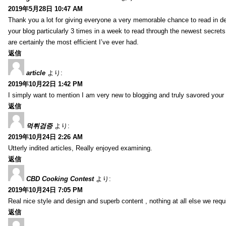
2019年5月28日 10:47 AM
Thank you a lot for giving everyone a very memorable chance to read in deta
your blog particularly 3 times in a week to read through the newest secrets 
are certainly the most efficient I’ve ever had.
返信
article
より:
2019年10月22日 1:42 PM
I simply want to mention I am very new to blogging and truly savored your
返信
먹튀검증
より:
2019年10月24日 2:26 AM
Utterly indited articles, Really enjoyed examining.
返信
CBD Cooking Contest
より:
2019年10月24日 7:05 PM
Real nice style and design and superb content , nothing at all else we requi
返信