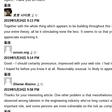
返信
토토 사이트
より:
2019年5月24日 9:13 PM
Together with the whole thing which appears to be building throughout this 
your entire theory, all be it stimulating none the less. It seems to us that y
appreciate examining it.
返信
scrum.org
より:
2019年5月24日 9:14 PM
Good – I should certainly pronounce, impressed with your web site. I had no
I hoped for before you know it at all. Reasonably unusual. Is likely to app
返信
Sheree Alaimo
より:
2019年5月24日 9:58 PM
Thanks for your interesting article. One other problem is that mesothelioma 
observed among laborers in the engineering industry who’ve long contact wi
important role, and some persons are more vulnerable on the risk as comp
返信