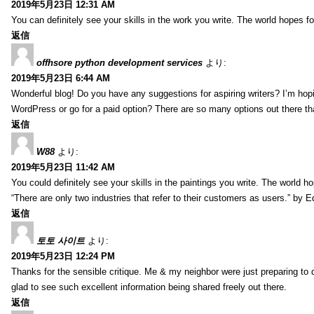
2019年5月23日 12:31 AM
You can definitely see your skills in the work you write. The world hopes f
返信
offhsore python development services
より:
2019年5月23日 6:44 AM
Wonderful blog! Do you have any suggestions for aspiring writers? I’m hopi
WordPress or go for a paid option? There are so many options out there that
返信
W88
より:
2019年5月23日 11:42 AM
You could definitely see your skills in the paintings you write. The world 
“There are only two industries that refer to their customers as users.” by 
返信
토토 사이트
より:
2019年5月23日 12:24 PM
Thanks for the sensible critique. Me & my neighbor were just preparing to do
glad to see such excellent information being shared freely out there.
返信