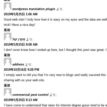
wordpress translation plugin
より:
2019年5月25日 1:06 AM
Good web site! I truly love how it is easy on my eyes and the data are we
trick! Have a nice day!
返信
מקרן קול
より:
2019年5月25日 8:08 AM
I don’t even know how I ended up here, but I thought this post was great. I
返信
address
より:
2019年10月16日 9:28 PM
I simply want to tell you that I’m very new to blogs and really savored th
sharing with us your web site.
返信
commercial pest control
より:
2019年5月25日 8:13 AM
I have come to understand that rates for internet degree gurus tend to be 