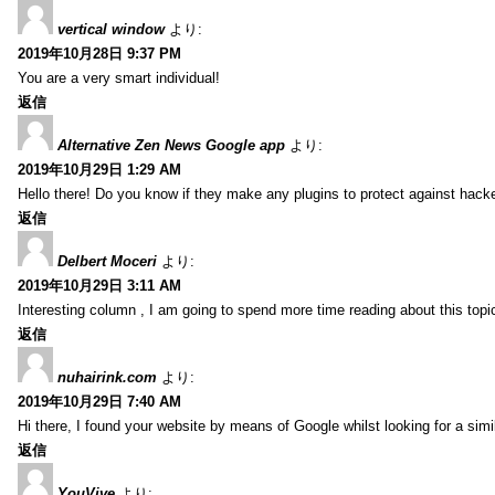
vertical window
より:
2019年10月28日 9:37 PM
You are a very smart individual!
返信
Alternative Zen News Google app
より:
2019年10月29日 1:29 AM
Hello there! Do you know if they make any plugins to protect against hacke
返信
Delbert Moceri
より:
2019年10月29日 3:11 AM
Interesting column , I am going to spend more time reading about this topi
返信
nuhairink.com
より:
2019年10月29日 7:40 AM
Hi there, I found your website by means of Google whilst looking for a sim
返信
YouVive
より: