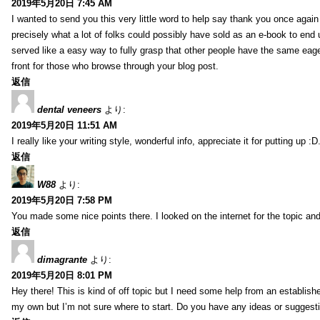
2019年5月20日 7:45 AM
I wanted to send you this very little word to help say thank you once agai
precisely what a lot of folks could possibly have sold as an e-book to end
served like a easy way to fully grasp that other people have the same eag
front for those who browse through your blog post.
返信
dental veneers
より:
2019年5月20日 11:51 AM
I really like your writing style, wonderful info, appreciate it for putting up
返信
W88
より:
2019年5月20日 7:58 PM
You made some nice points there. I looked on the internet for the topic and
返信
dimagrante
より:
2019年5月20日 8:01 PM
Hey there! This is kind of off topic but I need some help from an established
my own but I’m not sure where to start. Do you have any ideas or suggesti