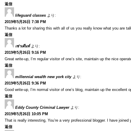
返信
lifeguard classes
より:
2019年5月26日 7:38 PM
Thanks a lot for sharing this with all of us you really know what you are 
返信
เช่าเต๊นท์
より:
2019年5月26日 9:16 PM
Great write-up, I’m regular visitor of one’s site, maintain up the nice operate
返信
millennial wealth new york city
より:
2019年5月26日 9:36 PM
Good write-up, I’m normal visitor of one’s blog, maintain up the excellent ope
返信
Eddy County Criminal Lawyer
より:
2019年5月26日 10:05 PM
That is really interesting, You’re a very professional blogger. I have joine
返信