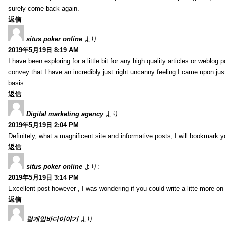
surely come back again.
返信
situs poker online
より:
2019年5月19日 8:19 AM
I have been exploring for a little bit for any high quality articles or weblo
convey that I have an incredibly just right uncanny feeling I came upon just
basis.
返信
Digital marketing agency
より:
2019年5月19日 2:04 PM
Definitely, what a magnificent site and informative posts, I will bookmark 
返信
situs poker online
より:
2019年5月19日 3:14 PM
Excellent post however , I was wondering if you could write a litte more on th
返信
릴게임바다이야기
より: