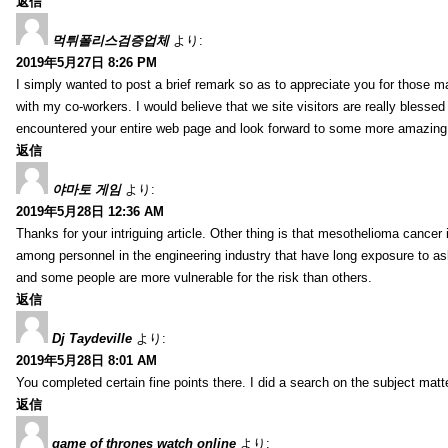
返信
먹튀폴리스검증업체
より:
2019年5月27日 8:26 PM
I simply wanted to post a brief remark so as to appreciate you for those m
with my co-workers. I would believe that we site visitors are really blesse
encountered your entire web page and look forward to some more amazing mi
返信
야마토 게임
より:
2019年5月28日 12:36 AM
Thanks for your intriguing article. Other thing is that mesothelioma cancer 
among personnel in the engineering industry that have long exposure to asb
and some people are more vulnerable for the risk than others.
返信
Dj Taydeville
より:
2019年5月28日 8:01 AM
You completed certain fine points there. I did a search on the subject mat
返信
game of thrones watch online
より: