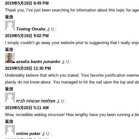
2019年5月19日 8:49 PM
Thank you, I’ve just been searching for information about this topic for ag
返信
Towing Omaha
より:
2019年5月19日 9:02 PM
I simply couldn’t go away your website prior to suggesting that I really enj
返信
azealia banks jumanko
より:
2019年5月19日 11:30 PM
Undeniably believe that which you stated. Your favorite justification seemed
plainly do not know about. You managed to hit the nail upon the top and al
返信
מצלמות אבטחה לבית
より:
2019年5月20日 5:11 AM
Wow, incredible weblog structure! How lengthy have you been running a blog
返信
online poker
より: