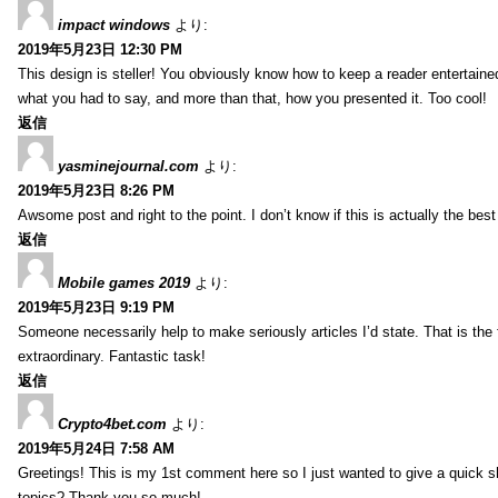
impact windows
より:
2019年5月23日 12:30 PM
This design is steller! You obviously know how to keep a reader entertain
what you had to say, and more than that, how you presented it. Too cool!
返信
yasminejournal.com
より:
2019年5月23日 8:26 PM
Awsome post and right to the point. I don’t know if this is actually the 
返信
Mobile games 2019
より:
2019年5月23日 9:19 PM
Someone necessarily help to make seriously articles I’d state. That is the 
extraordinary. Fantastic task!
返信
Crypto4bet.com
より:
2019年5月24日 7:58 AM
Greetings! This is my 1st comment here so I just wanted to give a quick s
topics? Thank you so much!