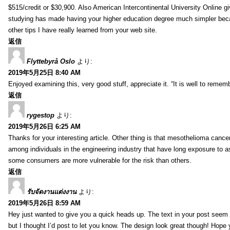
$515/credit or $30,900. Also American Intercontinental University Online g
studying has made having your higher education degree much simpler becau
other tips I have really learned from your web site.
返信
Flyttebyrå Oslo
より:
2019年5月25日 8:40 AM
Enjoyed examining this, very good stuff, appreciate it. “It is well to reme
返信
rygestop
より:
2019年5月26日 6:25 AM
Thanks for your interesting article. Other thing is that mesothelioma cance
among individuals in the engineering industry that have long exposure to as
some consumers are more vulnerable for the risk than others.
返信
รับจัดงานแต่งงาน
より:
2019年5月26日 8:59 AM
Hey just wanted to give you a quick heads up. The text in your post seem to
but I thought I’d post to let you know. The design look great though! Hope