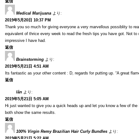
返信
Medical Marijuana
より:
2019年5月20日 10:37 PM
Thank you so much for giving everyone a very marvellous possiblity to read
equivalent of thrice every week to read the fresh tips you have got. Not to 
impressive I have had.
返信
Brainstorming
より:
2019年5月21日 4:51 AM
Its fantastic as your other content : D, regards for putting up. “A great flame
返信
lån
より:
2019年5月21日 5:05 AM
Hi just wanted to give you a quick heads up and let you know a few of the ima
both show the same results.
返信
100% Virgin Remy Brazilian Hair Curly Bundles
より:
2019年5月21日 5:22 AM