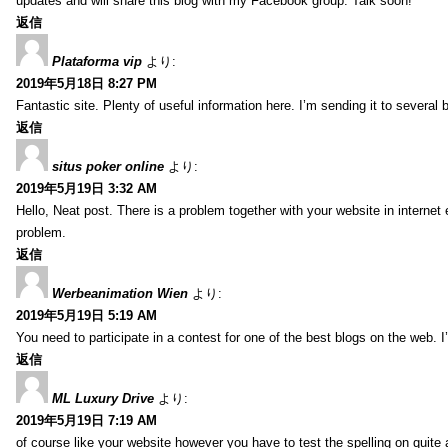
updates and will share this blog with my Facebook group. Talk soon!
返信
Plataforma vip
より:
2019年5月18日 8:27 PM
Fantastic site. Plenty of useful information here. I’m sending it to several
返信
situs poker online
より:
2019年5月19日 3:32 AM
Hello, Neat post. There is a problem together with your website in internet ex
problem.
返信
Werbeanimation Wien
より:
2019年5月19日 5:19 AM
You need to participate in a contest for one of the best blogs on the web. I’
返信
ML Luxury Drive
より:
2019年5月19日 7:19 AM
of course like your website however you have to test the spelling on quite a