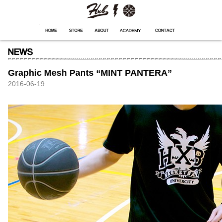
HXB
Home
Hugest
About
Academy
Contact
Store
Graphic Mesh Pants “MINT PANTERA”
2016-06-19