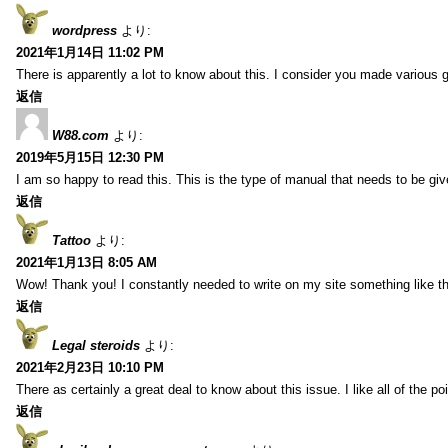
wordpress
より:
2021年1月14日 11:02 PM
There is apparently a lot to know about this. I consider you made various g
返信
W88.com
より:
2019年5月15日 12:30 PM
I am so happy to read this. This is the type of manual that needs to be giv
返信
Tattoo
より:
2021年1月13日 8:05 AM
Wow! Thank you! I constantly needed to write on my site something like th
返信
Legal steroids
より:
2021年2月23日 10:10 PM
There as certainly a great deal to know about this issue. I like all of the 
返信