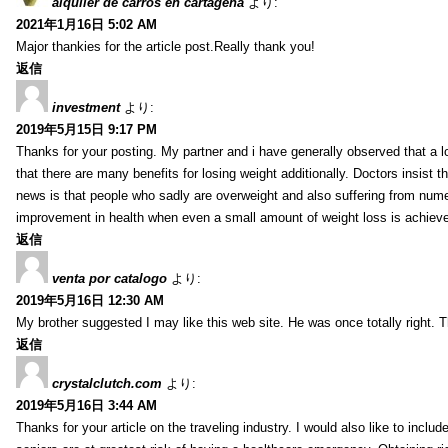
alquiler de carros en cartagena
より:
2021年1月16日 5:02 AM
Major thankies for the article post.Really thank you!
返信
investment
より:
2019年5月15日 9:17 PM
Thanks for your posting. My partner and i have generally observed that a l
that there are many benefits for losing weight additionally. Doctors insist t
news is that people who sadly are overweight and also suffering from numer
improvement in health when even a small amount of weight loss is achiev
返信
venta por catalogo
より:
2019年5月16日 12:30 AM
My brother suggested I may like this web site. He was once totally right.
返信
crystalclutch.com
より:
2019年5月16日 3:44 AM
Thanks for your article on the traveling industry. I would also like to include