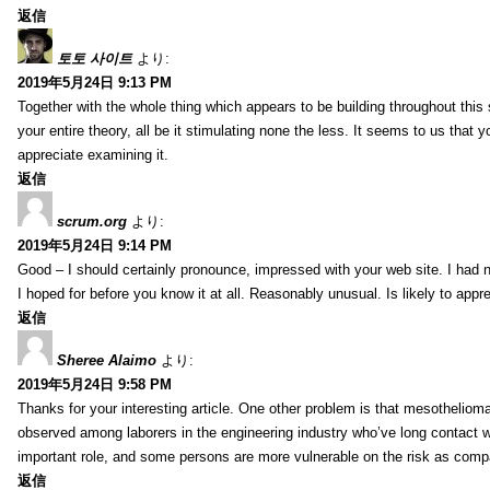
返信
토토 사이트
より:
2019年5月24日 9:13 PM
Together with the whole thing which appears to be building throughout this 
your entire theory, all be it stimulating none the less. It seems to us that y
appreciate examining it.
返信
scrum.org
より:
2019年5月24日 9:14 PM
Good – I should certainly pronounce, impressed with your web site. I had no
I hoped for before you know it at all. Reasonably unusual. Is likely to app
返信
Sheree Alaimo
より:
2019年5月24日 9:58 PM
Thanks for your interesting article. One other problem is that mesothelioma 
observed among laborers in the engineering industry who’ve long contact wi
important role, and some persons are more vulnerable on the risk as comp
返信