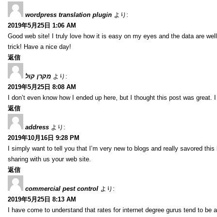
wordpress translation plugin
より:
2019年5月25日 1:06 AM
Good web site! I truly love how it is easy on my eyes and the data are we
trick! Have a nice day!
返信
מקרן קול
より:
2019年5月25日 8:08 AM
I don’t even know how I ended up here, but I thought this post was great. I
返信
address
より:
2019年10月16日 9:28 PM
I simply want to tell you that I’m very new to blogs and really savored th
sharing with us your web site.
返信
commercial pest control
より:
2019年5月25日 8:13 AM
I have come to understand that rates for internet degree gurus tend to be 