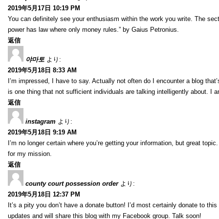
2019年5月17日 10:19 PM
You can definitely see your enthusiasm within the work you write. The sect
power has law where only money rules.” by Gaius Petronius.
返信
야마토
より:
2019年5月18日 8:33 AM
I’m impressed, I have to say. Actually not often do I encounter a blog that’
is one thing that not sufficient individuals are talking intelligently about. 
返信
instagram
より:
2019年5月18日 9:19 AM
I’m no longer certain where you’re getting your information, but great topic
for my mission.
返信
county court possession order
より:
2019年5月18日 12:37 PM
It’s a pity you don’t have a donate button! I’d most certainly donate to thi
updates and will share this blog with my Facebook group. Talk soon!