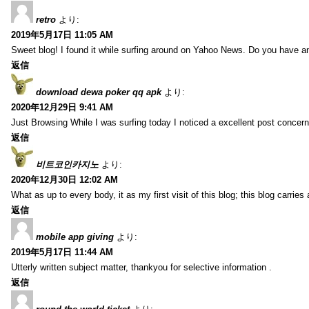
retro
より:
2019年5月17日 11:05 AM
Sweet blog! I found it while surfing around on Yahoo News. Do you have any
返信
download dewa poker qq apk
より:
2020年12月29日 9:41 AM
Just Browsing While I was surfing today I noticed a excellent post concern
返信
비트코인카지노
より:
2020年12月30日 12:02 AM
What as up to every body, it as my first visit of this blog; this blog carries
返信
mobile app giving
より:
2019年5月17日 11:44 AM
Utterly written subject matter, thankyou for selective information .
返信