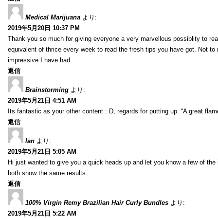
Medical Marijuana
より:
2019年5月20日 10:37 PM
Thank you so much for giving everyone a very marvellous possiblity to read
equivalent of thrice every week to read the fresh tips you have got. Not to 
impressive I have had.
返信
Brainstorming
より:
2019年5月21日 4:51 AM
Its fantastic as your other content : D, regards for putting up. “A great flame
返信
lån
より:
2019年5月21日 5:05 AM
Hi just wanted to give you a quick heads up and let you know a few of the ima
both show the same results.
返信
100% Virgin Remy Brazilian Hair Curly Bundles
より:
2019年5月21日 5:22 AM