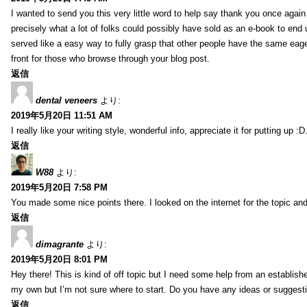
I wanted to send you this very little word to help say thank you once agai
precisely what a lot of folks could possibly have sold as an e-book to end
served like a easy way to fully grasp that other people have the same eag
front for those who browse through your blog post.
返信
dental veneers
より:
2019年5月20日 11:51 AM
I really like your writing style, wonderful info, appreciate it for putting up
返信
W88
より:
2019年5月20日 7:58 PM
You made some nice points there. I looked on the internet for the topic and
返信
dimagrante
より:
2019年5月20日 8:01 PM
Hey there! This is kind of off topic but I need some help from an established
my own but I’m not sure where to start. Do you have any ideas or suggesti
返信