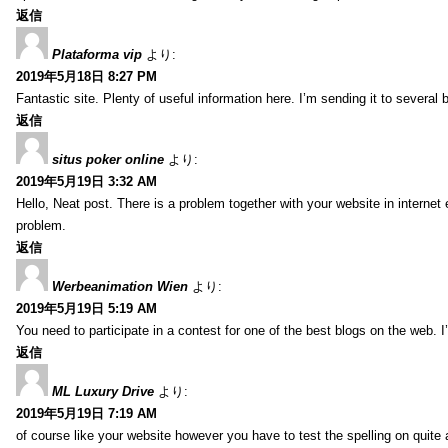
返信
Plataforma vip
より:
2019年5月18日 8:27 PM
Fantastic site. Plenty of useful information here. I’m sending it to several
返信
situs poker online
より:
2019年5月19日 3:32 AM
Hello, Neat post. There is a problem together with your website in internet ex
problem.
返信
Werbeanimation Wien
より:
2019年5月19日 5:19 AM
You need to participate in a contest for one of the best blogs on the web. I’
返信
ML Luxury Drive
より:
2019年5月19日 7:19 AM
of course like your website however you have to test the spelling on quite a