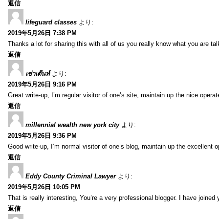
返信
lifeguard classes
より:
2019年5月26日 7:38 PM
Thanks a lot for sharing this with all of us you really know what you are 
返信
เช่าเต๊นท์
より:
2019年5月26日 9:16 PM
Great write-up, I’m regular visitor of one’s site, maintain up the nice operate
返信
millennial wealth new york city
より:
2019年5月26日 9:36 PM
Good write-up, I’m normal visitor of one’s blog, maintain up the excellent ope
返信
Eddy County Criminal Lawyer
より:
2019年5月26日 10:05 PM
That is really interesting, You’re a very professional blogger. I have joine
返信