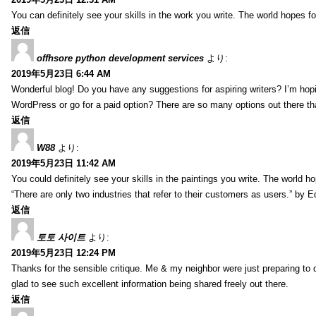
You can definitely see your skills in the work you write. The world hopes f
返信
offhsore python development services
より:
2019年5月23日 6:44 AM
Wonderful blog! Do you have any suggestions for aspiring writers? I’m hopi
WordPress or go for a paid option? There are so many options out there that
返信
W88
より:
2019年5月23日 11:42 AM
You could definitely see your skills in the paintings you write. The world 
“There are only two industries that refer to their customers as users.” by 
返信
토토 사이트
より:
2019年5月23日 12:24 PM
Thanks for the sensible critique. Me & my neighbor were just preparing to do
glad to see such excellent information being shared freely out there.
返信