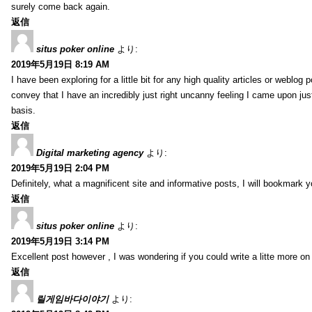
surely come back again.
返信
situs poker online
より:
2019年5月19日 8:19 AM
I have been exploring for a little bit for any high quality articles or weblo
convey that I have an incredibly just right uncanny feeling I came upon just
basis.
返信
Digital marketing agency
より:
2019年5月19日 2:04 PM
Definitely, what a magnificent site and informative posts, I will bookmark 
返信
situs poker online
より:
2019年5月19日 3:14 PM
Excellent post however , I was wondering if you could write a litte more on th
返信
릴게임바다이야기
より: