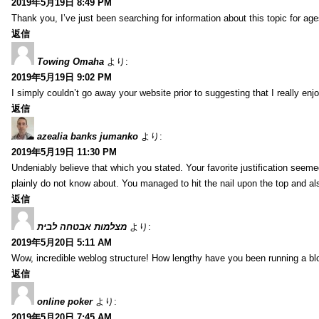
2019年5月19日 8:49 PM
Thank you, I’ve just been searching for information about this topic for ag
返信
Towing Omaha
より:
2019年5月19日 9:02 PM
I simply couldn’t go away your website prior to suggesting that I really enj
返信
azealia banks jumanko
より:
2019年5月19日 11:30 PM
Undeniably believe that which you stated. Your favorite justification seemed
plainly do not know about. You managed to hit the nail upon the top and al
返信
מצלמות אבטחה לבית
より:
2019年5月20日 5:11 AM
Wow, incredible weblog structure! How lengthy have you been running a blog
返信
online poker
より:
2019年5月20日 7:45 AM