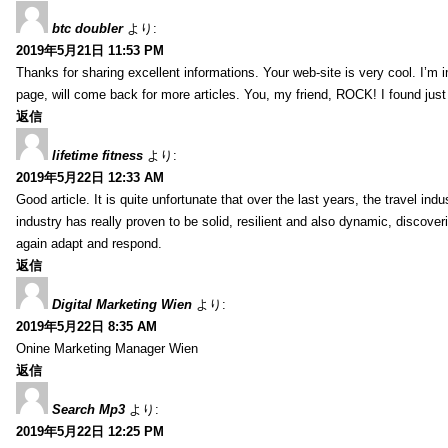
btc doubler
より:
2019年5月21日 11:53 PM
Thanks for sharing excellent informations. Your web-site is very cool. I’m
page, will come back for more articles. You, my friend, ROCK! I found just
返信
lifetime fitness
より:
2019年5月22日 12:33 AM
Good article. It is quite unfortunate that over the last years, the travel ind
industry has really proven to be solid, resilient and also dynamic, discove
again adapt and respond.
返信
Digital Marketing Wien
より:
2019年5月22日 8:35 AM
Onine Marketing Manager Wien
返信
Search Mp3
より:
2019年5月22日 12:25 PM