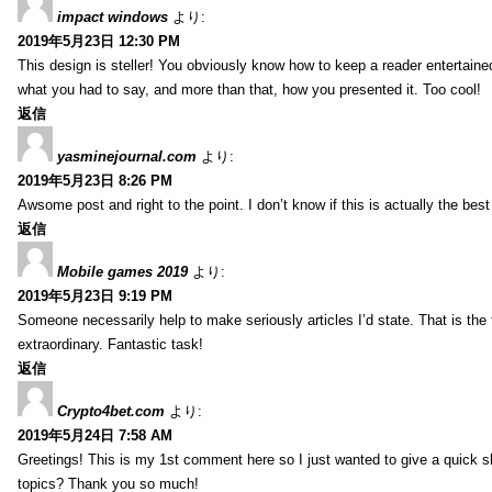
impact windows
より:
2019年5月23日 12:30 PM
This design is steller! You obviously know how to keep a reader entertain
what you had to say, and more than that, how you presented it. Too cool!
返信
yasminejournal.com
より:
2019年5月23日 8:26 PM
Awsome post and right to the point. I don’t know if this is actually the 
返信
Mobile games 2019
より:
2019年5月23日 9:19 PM
Someone necessarily help to make seriously articles I’d state. That is the 
extraordinary. Fantastic task!
返信
Crypto4bet.com
より:
2019年5月24日 7:58 AM
Greetings! This is my 1st comment here so I just wanted to give a quick s
topics? Thank you so much!