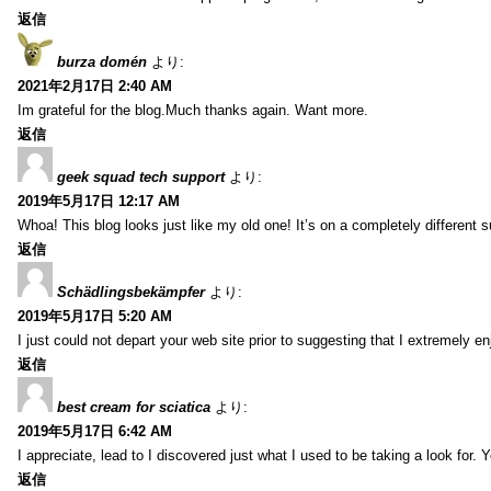
返信
burza domén
より:
2021年2月17日 2:40 AM
Im grateful for the blog.Much thanks again. Want more.
返信
geek squad tech support
より:
2019年5月17日 12:17 AM
Whoa! This blog looks just like my old one! It’s on a completely different 
返信
Schädlingsbekämpfer
より:
2019年5月17日 5:20 AM
I just could not depart your web site prior to suggesting that I extremely 
返信
best cream for sciatica
より:
2019年5月17日 6:42 AM
I appreciate, lead to I discovered just what I used to be taking a look f
返信