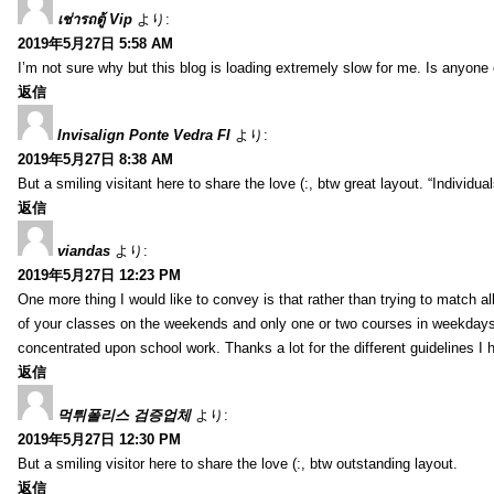
เช่ารถตู้ Vip
より:
2019年5月27日 5:58 AM
I’m not sure why but this blog is loading extremely slow for me. Is anyone e
返信
Invisalign Ponte Vedra Fl
より:
2019年5月27日 8:38 AM
But a smiling visitant here to share the love (:, btw great layout. “Individu
返信
viandas
より:
2019年5月27日 12:23 PM
One more thing I would like to convey is that rather than trying to match a
of your classes on the weekends and only one or two courses in weekdays, 
concentrated upon school work. Thanks a lot for the different guidelines I 
返信
먹튀폴리스 검증업체
より:
2019年5月27日 12:30 PM
But a smiling visitor here to share the love (:, btw outstanding layout.
返信