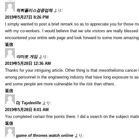
먹튀폴리스검증업체
より:
2019年5月27日 8:26 PM
I simply wanted to post a brief remark so as to appreciate you for those m
with my co-workers. I would believe that we site visitors are really blesse
encountered your entire web page and look forward to some more amazing mi
返信
야마토 게임
より:
2019年5月28日 12:36 AM
Thanks for your intriguing article. Other thing is that mesothelioma cancer 
among personnel in the engineering industry that have long exposure to asb
and some people are more vulnerable for the risk than others.
返信
Dj Taydeville
より:
2019年5月28日 8:01 AM
You completed certain fine points there. I did a search on the subject mat
返信
game of thrones watch online
より: