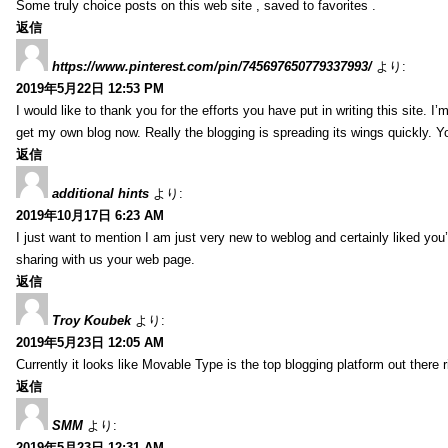
Some truly choice posts on this web site , saved to favorites .
返信
https://www.pinterest.com/pin/745697650779337993/
より:
2019年5月22日 12:53 PM
I would like to thank you for the efforts you have put in writing this site.
get my own blog now. Really the blogging is spreading its wings quickly. You
返信
additional hints
より:
2019年10月17日 6:23 AM
I just want to mention I am just very new to weblog and certainly liked you
sharing with us your web page.
返信
Troy Koubek
より:
2019年5月23日 12:05 AM
Currently it looks like Movable Type is the top blogging platform out there 
返信
SMM
より:
2019年5月23日 12:31 AM