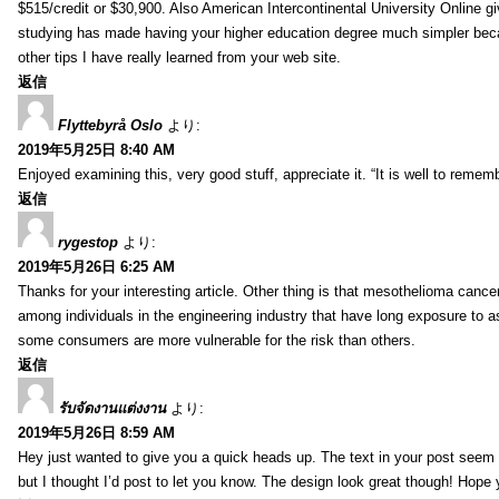
$515/credit or $30,900. Also American Intercontinental University Online g
studying has made having your higher education degree much simpler becau
other tips I have really learned from your web site.
返信
Flyttebyrå Oslo
より:
2019年5月25日 8:40 AM
Enjoyed examining this, very good stuff, appreciate it. “It is well to reme
返信
rygestop
より:
2019年5月26日 6:25 AM
Thanks for your interesting article. Other thing is that mesothelioma cance
among individuals in the engineering industry that have long exposure to as
some consumers are more vulnerable for the risk than others.
返信
รับจัดงานแต่งงาน
より:
2019年5月26日 8:59 AM
Hey just wanted to give you a quick heads up. The text in your post seem to
but I thought I’d post to let you know. The design look great though! Hope