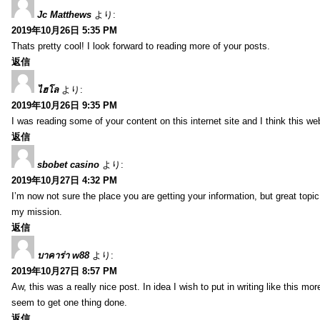
Jc Matthews
より:
2019年10月26日 5:35 PM
Thats pretty cool! I look forward to reading more of your posts.
返信
ไฮโล
より:
2019年10月26日 9:35 PM
I was reading some of your content on this internet site and I think this we
返信
sbobet casino
より:
2019年10月27日 4:32 PM
I’m now not sure the place you are getting your information, but great topi
my mission.
返信
บาคาร่า w88
より:
2019年10月27日 8:57 PM
Aw, this was a really nice post. In idea I wish to put in writing like this
seem to get one thing done.
返信