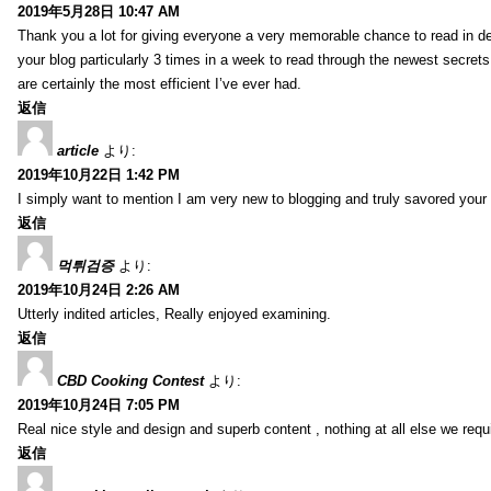
2019年5月28日 10:47 AM
Thank you a lot for giving everyone a very memorable chance to read in deta
your blog particularly 3 times in a week to read through the newest secrets 
are certainly the most efficient I’ve ever had.
返信
article
より:
2019年10月22日 1:42 PM
I simply want to mention I am very new to blogging and truly savored your
返信
먹튀검증
より:
2019年10月24日 2:26 AM
Utterly indited articles, Really enjoyed examining.
返信
CBD Cooking Contest
より:
2019年10月24日 7:05 PM
Real nice style and design and superb content , nothing at all else we requi
返信