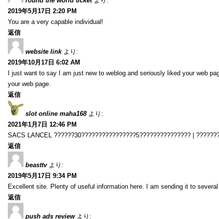
round the world ticket
より:
2019年5月17日 2:20 PM
You are a very capable individual!
返信
website link
より:
2019年10月17日 6:02 AM
I just want to say I am just new to weblog and seriously liked your web pa
your web page.
返信
slot online maha168
より:
2021年1月7日 12:46 PM
SACS LANCEL ??????30????????????????5??????????????? | ??????
返信
beasttv
より:
2019年5月17日 9:34 PM
Excellent site. Plenty of useful information here. I am sending it to several
返信
push ads review
より: