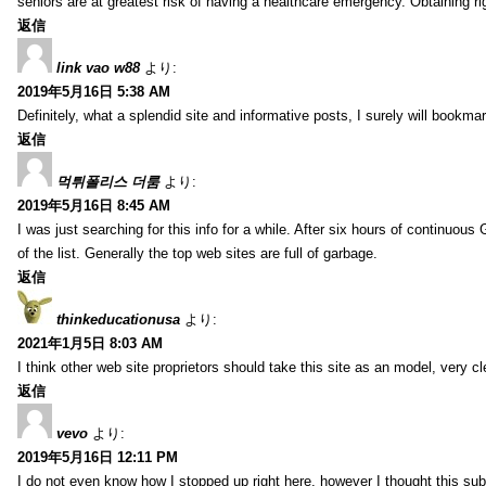
seniors are at greatest risk of having a healthcare emergency. Obtaining r
返信
link vao w88
より:
2019年5月16日 5:38 AM
Definitely, what a splendid site and informative posts, I surely will book
返信
먹튀폴리스 더룸
より:
2019年5月16日 8:45 AM
I was just searching for this info for a while. After six hours of continuous G
of the list. Generally the top web sites are full of garbage.
返信
thinkeducationusa
より:
2021年1月5日 8:03 AM
I think other web site proprietors should take this site as an model, very cl
返信
vevo
より:
2019年5月16日 12:11 PM
I do not even know how I stopped up right here, however I thought this sub