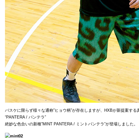
バスケに限らず様々な通称”ヒョウ柄”が存在しますが、HXBが新提案する真
“PANTERA / パンテラ”
絶妙な色合いの新種”MINT PANTERA / ミントパンテラ”が登場しました。