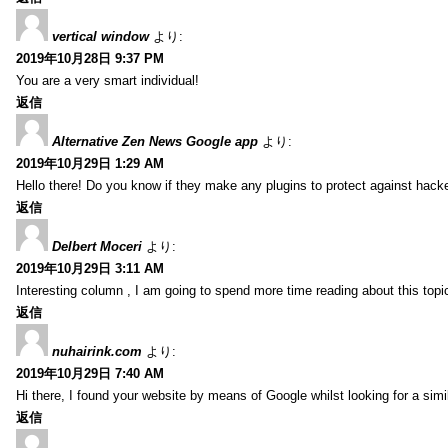
vertical window
より:
2019年10月28日 9:37 PM
You are a very smart individual!
返信
Alternative Zen News Google app
より:
2019年10月29日 1:29 AM
Hello there! Do you know if they make any plugins to protect against hacke
返信
Delbert Moceri
より:
2019年10月29日 3:11 AM
Interesting column , I am going to spend more time reading about this topi
返信
nuhairink.com
より:
2019年10月29日 7:40 AM
Hi there, I found your website by means of Google whilst looking for a sim
返信