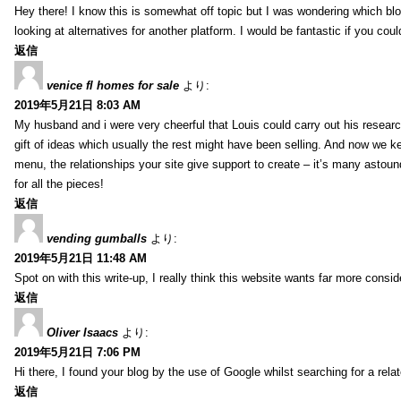
Hey there! I know this is somewhat off topic but I was wondering which blo
looking at alternatives for another platform. I would be fantastic if you coul
返信
venice fl homes for sale
より:
2019年5月21日 8:03 AM
My husband and i were very cheerful that Louis could carry out his researc
gift of ideas which usually the rest might have been selling. And now we 
menu, the relationships your site give support to create – it’s many astound
for all the pieces!
返信
vending gumballs
より:
2019年5月21日 11:48 AM
Spot on with this write-up, I really think this website wants far more conside
返信
Oliver Isaacs
より:
2019年5月21日 7:06 PM
Hi there, I found your blog by the use of Google whilst searching for a rel
返信