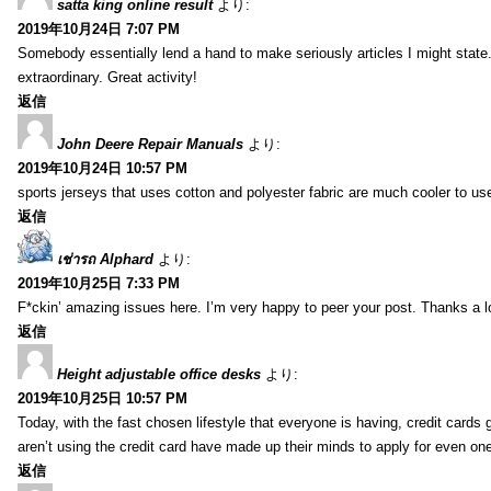
satta king online result
より:
2019年10月24日 7:07 PM
Somebody essentially lend a hand to make seriously articles I might state.
extraordinary. Great activity!
返信
John Deere Repair Manuals
より:
2019年10月24日 10:57 PM
sports jerseys that uses cotton and polyester fabric are much cooler to us
返信
เช่ารถ Alphard
より:
2019年10月25日 7:33 PM
F*ckin’ amazing issues here. I’m very happy to peer your post. Thanks a l
返信
Height adjustable office desks
より:
2019年10月25日 10:57 PM
Today, with the fast chosen lifestyle that everyone is having, credit card
aren’t using the credit card have made up their minds to apply for even on
返信