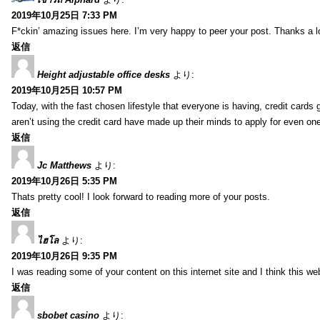
2019年10月25日 7:33 PM
F*ckin’ amazing issues here. I’m very happy to peer your post. Thanks a l
返信
Height adjustable office desks
より:
2019年10月25日 10:57 PM
Today, with the fast chosen lifestyle that everyone is having, credit card
aren’t using the credit card have made up their minds to apply for even on
返信
Jc Matthews
より:
2019年10月26日 5:35 PM
Thats pretty cool! I look forward to reading more of your posts.
返信
ไฮโล
より:
2019年10月26日 9:35 PM
I was reading some of your content on this internet site and I think this we
返信
sbobet casino
より: