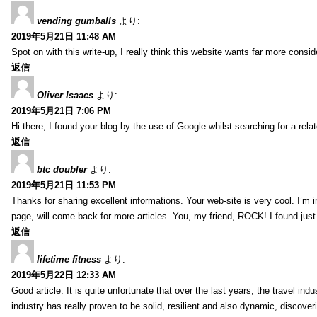
vending gumballs
より:
2019年5月21日 11:48 AM
Spot on with this write-up, I really think this website wants far more conside
返信
Oliver Isaacs
より:
2019年5月21日 7:06 PM
Hi there, I found your blog by the use of Google whilst searching for a rel
返信
btc doubler
より:
2019年5月21日 11:53 PM
Thanks for sharing excellent informations. Your web-site is very cool. I’m
page, will come back for more articles. You, my friend, ROCK! I found just
返信
lifetime fitness
より:
2019年5月22日 12:33 AM
Good article. It is quite unfortunate that over the last years, the travel ind
industry has really proven to be solid, resilient and also dynamic, discove