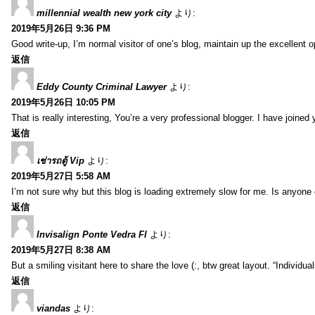
millennial wealth new york city
より:
2019年5月26日 9:36 PM
Good write-up, I’m normal visitor of one’s blog, maintain up the excellent ope
返信
Eddy County Criminal Lawyer
より:
2019年5月26日 10:05 PM
That is really interesting, You’re a very professional blogger. I have joine
返信
เช่ารถตู้ Vip
より:
2019年5月27日 5:58 AM
I’m not sure why but this blog is loading extremely slow for me. Is anyone e
返信
Invisalign Ponte Vedra Fl
より:
2019年5月27日 8:38 AM
But a smiling visitant here to share the love (:, btw great layout. “Individu
返信
viandas
より: