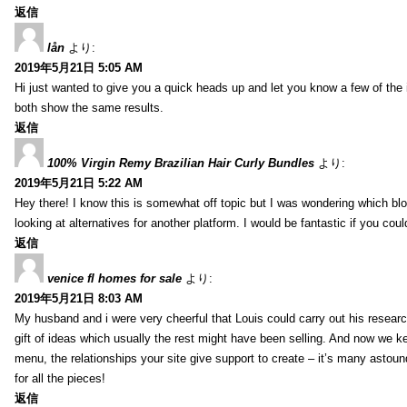
返信
lån
より:
2019年5月21日 5:05 AM
Hi just wanted to give you a quick heads up and let you know a few of the ima
both show the same results.
返信
100% Virgin Remy Brazilian Hair Curly Bundles
より:
2019年5月21日 5:22 AM
Hey there! I know this is somewhat off topic but I was wondering which blo
looking at alternatives for another platform. I would be fantastic if you coul
返信
venice fl homes for sale
より:
2019年5月21日 8:03 AM
My husband and i were very cheerful that Louis could carry out his researc
gift of ideas which usually the rest might have been selling. And now we 
menu, the relationships your site give support to create – it’s many astound
for all the pieces!
返信