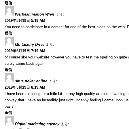
返信
Werbeanimation Wien
より:
2019年5月19日 5:19 AM
You need to participate in a contest for one of the best blogs on the web. I’
返信
ML Luxury Drive
より:
2019年5月19日 7:19 AM
of course like your website however you have to test the spelling on quite a
surely come back again.
返信
situs poker online
より:
2019年5月19日 8:19 AM
I have been exploring for a little bit for any high quality articles or weblo
convey that I have an incredibly just right uncanny feeling I came upon just
basis.
返信
Digital marketing agency
より: