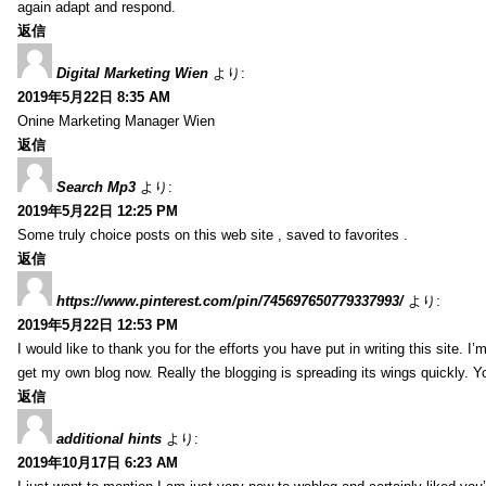
again adapt and respond.
返信
Digital Marketing Wien
より:
2019年5月22日 8:35 AM
Onine Marketing Manager Wien
返信
Search Mp3
より:
2019年5月22日 12:25 PM
Some truly choice posts on this web site , saved to favorites .
返信
https://www.pinterest.com/pin/745697650779337993/
より:
2019年5月22日 12:53 PM
I would like to thank you for the efforts you have put in writing this site.
get my own blog now. Really the blogging is spreading its wings quickly. You
返信
additional hints
より:
2019年10月17日 6:23 AM