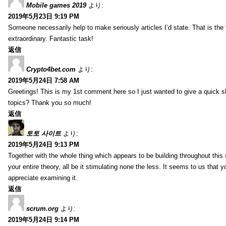
Mobile games 2019
より:
2019年5月23日 9:19 PM
Someone necessarily help to make seriously articles I’d state. That is the 
extraordinary. Fantastic task!
返信
Crypto4bet.com
より:
2019年5月24日 7:58 AM
Greetings! This is my 1st comment here so I just wanted to give a quick s
topics? Thank you so much!
返信
토토 사이트
より:
2019年5月24日 9:13 PM
Together with the whole thing which appears to be building throughout this 
your entire theory, all be it stimulating none the less. It seems to us that y
appreciate examining it.
返信
scrum.org
より:
2019年5月24日 9:14 PM