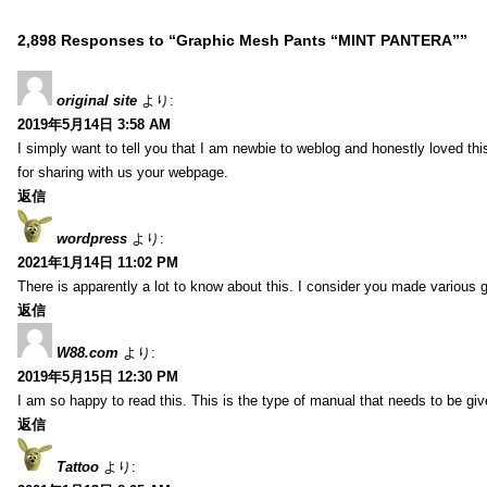
2,898 Responses to “Graphic Mesh Pants “MINT PANTERA””
original site
より:
2019年5月14日 3:58 AM
I simply want to tell you that I am newbie to weblog and honestly loved t
for sharing with us your webpage.
返信
wordpress
より:
2021年1月14日 11:02 PM
There is apparently a lot to know about this. I consider you made various g
返信
W88.com
より:
2019年5月15日 12:30 PM
I am so happy to read this. This is the type of manual that needs to be giv
返信
Tattoo
より: