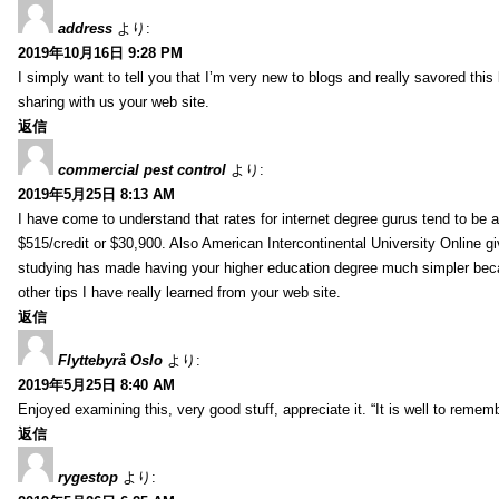
address
より:
2019年10月16日 9:28 PM
I simply want to tell you that I’m very new to blogs and really savored th
sharing with us your web site.
返信
commercial pest control
より:
2019年5月25日 8:13 AM
I have come to understand that rates for internet degree gurus tend to be 
$515/credit or $30,900. Also American Intercontinental University Online g
studying has made having your higher education degree much simpler becau
other tips I have really learned from your web site.
返信
Flyttebyrå Oslo
より:
2019年5月25日 8:40 AM
Enjoyed examining this, very good stuff, appreciate it. “It is well to reme
返信
rygestop
より: