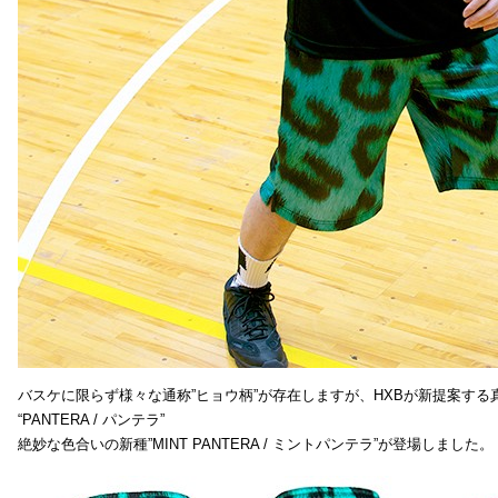
バスケに限らず様々な通称”ヒョウ柄”が存在しますが、HXBが新提案する真
“PANTERA / パンテラ”
絶妙な色合いの新種”MINT PANTERA / ミントパンテラ”が登場しました。