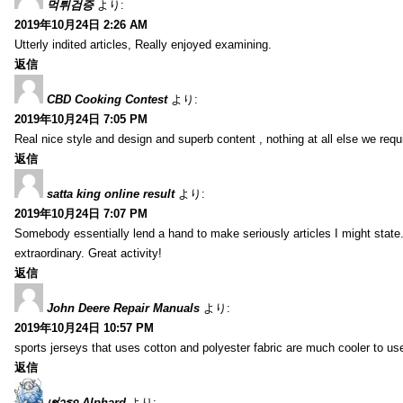
먹튀검증
より:
2019年10月24日 2:26 AM
Utterly indited articles, Really enjoyed examining.
返信
CBD Cooking Contest
より:
2019年10月24日 7:05 PM
Real nice style and design and superb content , nothing at all else we requi
返信
satta king online result
より:
2019年10月24日 7:07 PM
Somebody essentially lend a hand to make seriously articles I might state.
extraordinary. Great activity!
返信
John Deere Repair Manuals
より:
2019年10月24日 10:57 PM
sports jerseys that uses cotton and polyester fabric are much cooler to us
返信
เช่ารถ Alphard
より: