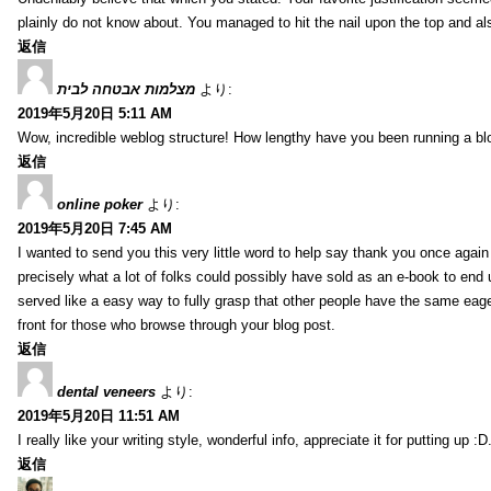
plainly do not know about. You managed to hit the nail upon the top and al
返信
מצלמות אבטחה לבית
より:
2019年5月20日 5:11 AM
Wow, incredible weblog structure! How lengthy have you been running a blog
返信
online poker
より:
2019年5月20日 7:45 AM
I wanted to send you this very little word to help say thank you once agai
precisely what a lot of folks could possibly have sold as an e-book to end
served like a easy way to fully grasp that other people have the same eag
front for those who browse through your blog post.
返信
dental veneers
より:
2019年5月20日 11:51 AM
I really like your writing style, wonderful info, appreciate it for putting up
返信