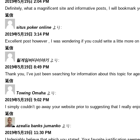
2019年5月19日 2:04 PM
Definitely, what a magnificent site and informative posts, I will bookmark 
返信
situs poker online
より:
2019年5月19日 3:14 PM
Excellent post however , I was wondering if you could write a litte more on th
返信
릴게임바다이야기
より:
2019年5月19日 8:49 PM
Thank you, I’ve just been searching for information about this topic for ag
返信
Towing Omaha
より:
2019年5月19日 9:02 PM
I simply couldn’t go away your website prior to suggesting that I really enj
返信
azealia banks jumanko
より:
2019年5月19日 11:30 PM
Undeniably believe that which you stated. Your favorite justification seemed