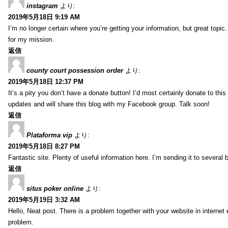
instagram
より:
2019年5月18日 9:19 AM
I’m no longer certain where you’re getting your information, but great topic
for my mission.
返信
county court possession order
より:
2019年5月18日 12:37 PM
It’s a pity you don’t have a donate button! I’d most certainly donate to thi
updates and will share this blog with my Facebook group. Talk soon!
返信
Plataforma vip
より:
2019年5月18日 8:27 PM
Fantastic site. Plenty of useful information here. I’m sending it to several
返信
situs poker online
より:
2019年5月19日 3:32 AM
Hello, Neat post. There is a problem together with your website in internet ex
problem.