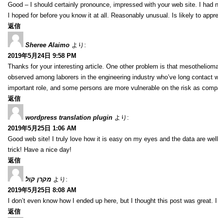
Good – I should certainly pronounce, impressed with your web site. I had no
I hoped for before you know it at all. Reasonably unusual. Is likely to app
返信
Sheree Alaimo
より:
2019年5月24日 9:58 PM
Thanks for your interesting article. One other problem is that mesothelioma 
observed among laborers in the engineering industry who’ve long contact wi
important role, and some persons are more vulnerable on the risk as comp
返信
wordpress translation plugin
より:
2019年5月25日 1:06 AM
Good web site! I truly love how it is easy on my eyes and the data are we
trick! Have a nice day!
返信
מקרן קול
より:
2019年5月25日 8:08 AM
I don’t even know how I ended up here, but I thought this post was great. I
返信