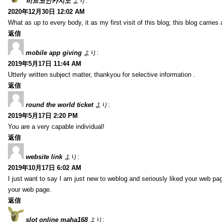
비트코인카지노
より:
2020年12月30日 12:02 AM
What as up to every body, it as my first visit of this blog; this blog carries
返信
mobile app giving
より:
2019年5月17日 11:44 AM
Utterly written subject matter, thankyou for selective information .
返信
round the world ticket
より:
2019年5月17日 2:20 PM
You are a very capable individual!
返信
website link
より:
2019年10月17日 6:02 AM
I just want to say I am just new to weblog and seriously liked your web pa
your web page.
返信
slot online maha168
より: