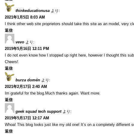
thinkeducationusa
より:
2021年1月5日 8:03 AM
I think other web site proprietors should take this site as an model, very cl
返信
vevo
より:
2019年5月16日 12:11 PM
I do not even know how I stopped up right here, however I thought this sub
Cheers!
返信
burza domén
より:
2021年2月17日 2:40 AM
Im grateful for the blog.Much thanks again. Want more.
返信
geek squad tech support
より:
2019年5月17日 12:17 AM
Whoa! This blog looks just like my old one! It’s on a completely different 
返信