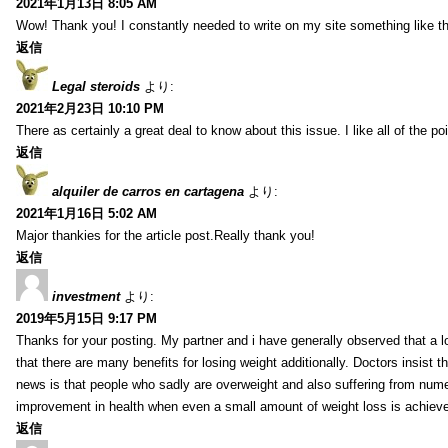
2021年1月13日 8:05 AM
Wow! Thank you! I constantly needed to write on my site something like th
返信
Legal steroids
より:
2021年2月23日 10:10 PM
There as certainly a great deal to know about this issue. I like all of the 
返信
alquiler de carros en cartagena
より:
2021年1月16日 5:02 AM
Major thankies for the article post.Really thank you!
返信
investment
より:
2019年5月15日 9:17 PM
Thanks for your posting. My partner and i have generally observed that a l
that there are many benefits for losing weight additionally. Doctors insist t
news is that people who sadly are overweight and also suffering from numer
improvement in health when even a small amount of weight loss is achiev
返信