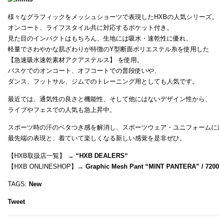
様々なグラフィックをメッシュショーツで表現したHXBの人気シリーズ。
オンコート、ライフスタイル共に対応するポケット付き。
見た目のインパクトはもちろん、生地には吸水・速乾性に優れ、
軽量でさわやかな肌ざわりが特徴のY型断面ポリエステル糸を使用した
【急速吸水速乾素材アクアステルス】 を使用。
バスケでのオンコート、オフコートでの普段使いや、
ダンス、フットサル、ジムでのトレーニング用としても人気です。
最近では、通気性の良さと機能性、そして他にはないデザイン性から、
ライブやフェスでの人気も急上昇中。
スポーツ時の汗のベタつき感を解消し、スポーツウェア・ユニフォームに
最先端の表現と、着ていて楽しくなる新しい感覚を是非ぜひ。
【HXB取扱店一覧】 →
“
HXB DEALERS
“
【HXB ONLINESHOP】→
Graphic Mesh Pant “MINT PANTERA” / 720
TAGS:
New
Tweet