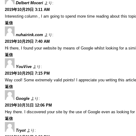
Delbert Moceri
より:
2019年10月29日 3:11 AM
Interesting column , I am going to spend more time reading about this topi
返信
nuhairink.com
より:
2019年10月29日 7:40 AM
Hi there, I found your website by means of Google whilst looking for a sim
返信
YouVive
より:
2019年10月29日 7:15 PM
Way cool! Some extremely valid points! I appreciate you writing this article 
返信
Google
より:
2019年10月31日 12:06 PM
Hey there. I discovered your site by the use of Google even as looking fo
返信
Tryot
より: