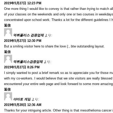
2019年5月27日 12:23 PM
One more thing I would like to convey is that rather than trying to match a
of your classes on the weekends and only one or two courses in weekdays, 
concentrated upon school work. Thanks a lot for the different guidelines I 
返信
먹튀폴리스 검증업체
より:
2019年5月27日 12:30 PM
But a smiling visitor here to share the love (:, btw outstanding layout.
返信
먹튀폴리스검증업체
より:
2019年5月27日 8:26 PM
I simply wanted to post a brief remark so as to appreciate you for those m
with my co-workers. I would believe that we site visitors are really blesse
encountered your entire web page and look forward to some more amazing mi
返信
야마토 게임
より:
2019年5月28日 12:36 AM
Thanks for your intriguing article. Other thing is that mesothelioma cancer 