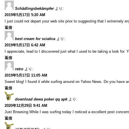
Schädlingsbekämpfer
より:
2019年5月17日 5:20 AM
I just could not depart your web site prior to suggesting that I extremely 
返信
best cream for sciatica
より:
2019年5月17日 6:42 AM
I appreciate, lead to I discovered just what I used to be taking a look f
返信
retro
より:
2019年5月17日 11:05 AM
Sweet blog! I found it while surfing around on Yahoo News. Do you have any
返信
download dewa poker qq apk
より:
2020年12月29日 9:41 AM
Just Browsing While I was surfing today I noticed a excellent post concern
返信