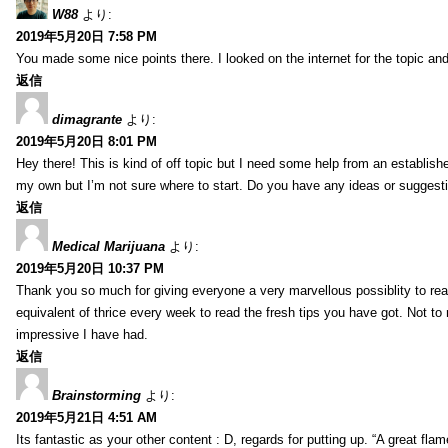
W88
より:
2019年5月20日 7:58 PM
You made some nice points there. I looked on the internet for the topic and
返信
dimagrante
より:
2019年5月20日 8:01 PM
Hey there! This is kind of off topic but I need some help from an established
my own but I’m not sure where to start. Do you have any ideas or suggesti
返信
Medical Marijuana
より:
2019年5月20日 10:37 PM
Thank you so much for giving everyone a very marvellous possiblity to read
equivalent of thrice every week to read the fresh tips you have got. Not to 
impressive I have had.
返信
Brainstorming
より:
2019年5月21日 4:51 AM
Its fantastic as your other content : D, regards for putting up. “A great flame