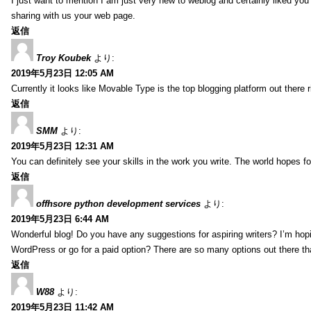
I just want to mention I am just very new to weblog and certainly liked you
sharing with us your web page.
返信
Troy Koubek
より:
2019年5月23日 12:05 AM
Currently it looks like Movable Type is the top blogging platform out there 
返信
SMM
より:
2019年5月23日 12:31 AM
You can definitely see your skills in the work you write. The world hopes f
返信
offhsore python development services
より:
2019年5月23日 6:44 AM
Wonderful blog! Do you have any suggestions for aspiring writers? I’m hopi
WordPress or go for a paid option? There are so many options out there that
返信
W88
より:
2019年5月23日 11:42 AM