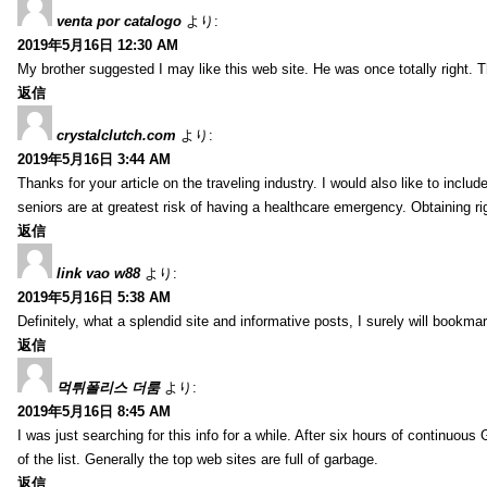
venta por catalogo
より:
2019年5月16日 12:30 AM
My brother suggested I may like this web site. He was once totally right.
返信
crystalclutch.com
より:
2019年5月16日 3:44 AM
Thanks for your article on the traveling industry. I would also like to include
seniors are at greatest risk of having a healthcare emergency. Obtaining r
返信
link vao w88
より:
2019年5月16日 5:38 AM
Definitely, what a splendid site and informative posts, I surely will book
返信
먹튀폴리스 더룸
より:
2019年5月16日 8:45 AM
I was just searching for this info for a while. After six hours of continuous G
of the list. Generally the top web sites are full of garbage.
返信