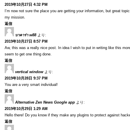
2019年10月27日 4:32 PM
I’m now not sure the place you are getting your information, but great topi
my mission.
返信
บาคาร่า w88
より:
2019年10月27日 8:57 PM
Aw, this was a really nice post. In idea I wish to put in writing like this
seem to get one thing done.
返信
vertical window
より:
2019年10月28日 9:37 PM
You are a very smart individual!
返信
Alternative Zen News Google app
より:
2019年10月29日 1:29 AM
Hello there! Do you know if they make any plugins to protect against hacke
返信