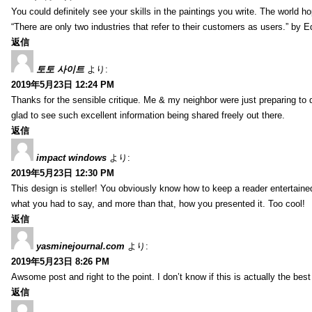
You could definitely see your skills in the paintings you write. The world 
“There are only two industries that refer to their customers as users.” by 
返信
토토 사이트
より:
2019年5月23日 12:24 PM
Thanks for the sensible critique. Me & my neighbor were just preparing to do
glad to see such excellent information being shared freely out there.
返信
impact windows
より:
2019年5月23日 12:30 PM
This design is steller! You obviously know how to keep a reader entertain
what you had to say, and more than that, how you presented it. Too cool!
返信
yasminejournal.com
より:
2019年5月23日 8:26 PM
Awsome post and right to the point. I don’t know if this is actually the 
返信