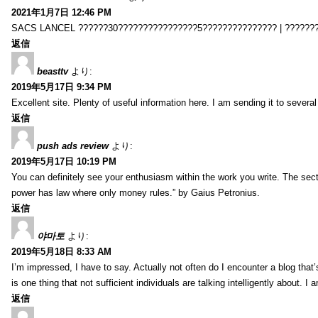
2021年1月7日 12:46 PM
SACS LANCEL ??????30????????????????5??????????????? | ??????
返信
beasttv
より:
2019年5月17日 9:34 PM
Excellent site. Plenty of useful information here. I am sending it to several
返信
push ads review
より:
2019年5月17日 10:19 PM
You can definitely see your enthusiasm within the work you write. The sect
power has law where only money rules.” by Gaius Petronius.
返信
야마토
より:
2019年5月18日 8:33 AM
I’m impressed, I have to say. Actually not often do I encounter a blog that’
is one thing that not sufficient individuals are talking intelligently about. 
返信