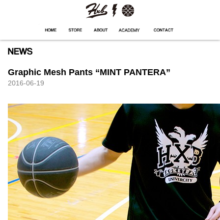
HXB
Home
Hugest
About
Academy
Contact
Store
Graphic Mesh Pants “MINT PANTERA”
2016-06-19