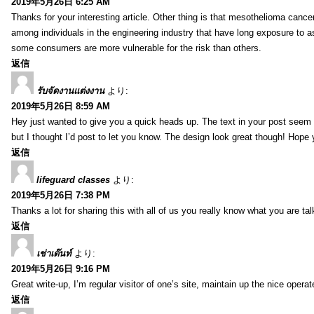
2019年5月26日 6:25 AM
Thanks for your interesting article. Other thing is that mesothelioma cance
among individuals in the engineering industry that have long exposure to as
some consumers are more vulnerable for the risk than others.
返信
รับจัดงานแต่งงาน
より:
2019年5月26日 8:59 AM
Hey just wanted to give you a quick heads up. The text in your post seem to
but I thought I’d post to let you know. The design look great though! Hope
返信
lifeguard classes
より:
2019年5月26日 7:38 PM
Thanks a lot for sharing this with all of us you really know what you are 
返信
เช่าเต๊นท์
より:
2019年5月26日 9:16 PM
Great write-up, I’m regular visitor of one’s site, maintain up the nice operate
返信