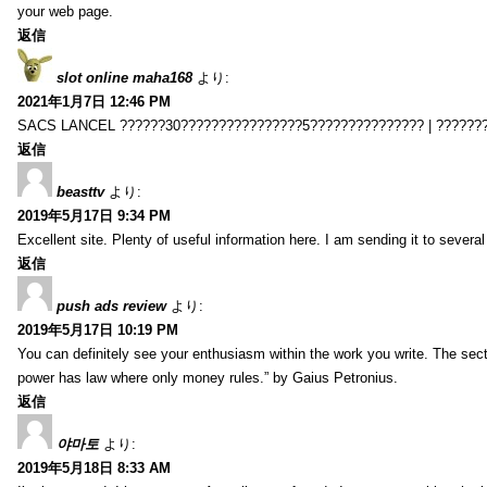
your web page.
返信
slot online maha168
より:
2021年1月7日 12:46 PM
SACS LANCEL ??????30????????????????5??????????????? | ??????
返信
beasttv
より:
2019年5月17日 9:34 PM
Excellent site. Plenty of useful information here. I am sending it to several
返信
push ads review
より:
2019年5月17日 10:19 PM
You can definitely see your enthusiasm within the work you write. The sect
power has law where only money rules.” by Gaius Petronius.
返信
야마토
より:
2019年5月18日 8:33 AM