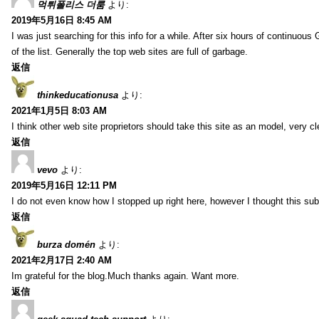
먹튀폴리스 더룸
より:
2019年5月16日 8:45 AM
I was just searching for this info for a while. After six hours of continuous G
of the list. Generally the top web sites are full of garbage.
返信
thinkeducationusa
より:
2021年1月5日 8:03 AM
I think other web site proprietors should take this site as an model, very cl
返信
vevo
より:
2019年5月16日 12:11 PM
I do not even know how I stopped up right here, however I thought this sub
返信
burza domén
より:
2021年2月17日 2:40 AM
Im grateful for the blog.Much thanks again. Want more.
返信