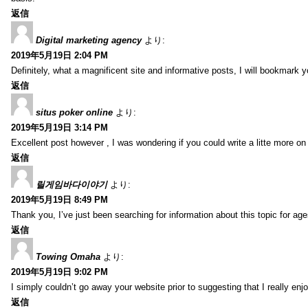
返信
Digital marketing agency
より:
2019年5月19日 2:04 PM
Definitely, what a magnificent site and informative posts, I will bookmark 
返信
situs poker online
より:
2019年5月19日 3:14 PM
Excellent post however , I was wondering if you could write a litte more on th
返信
릴게임바다이야기
より:
2019年5月19日 8:49 PM
Thank you, I’ve just been searching for information about this topic for ag
返信
Towing Omaha
より:
2019年5月19日 9:02 PM
I simply couldn’t go away your website prior to suggesting that I really enj
返信