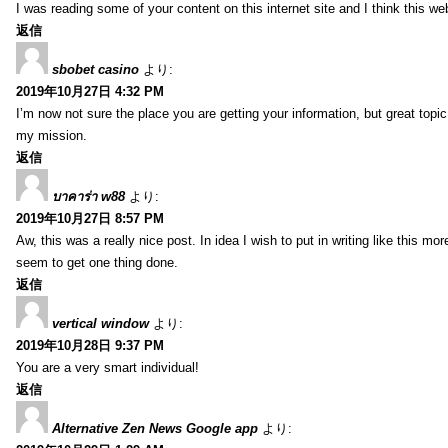
I was reading some of your content on this internet site and I think this we
返信
sbobet casino
より:
2019年10月27日 4:32 PM
I’m now not sure the place you are getting your information, but great topi
my mission.
返信
บาคาร่า w88
より:
2019年10月27日 8:57 PM
Aw, this was a really nice post. In idea I wish to put in writing like this
seem to get one thing done.
返信
vertical window
より:
2019年10月28日 9:37 PM
You are a very smart individual!
返信
Alternative Zen News Google app
より: