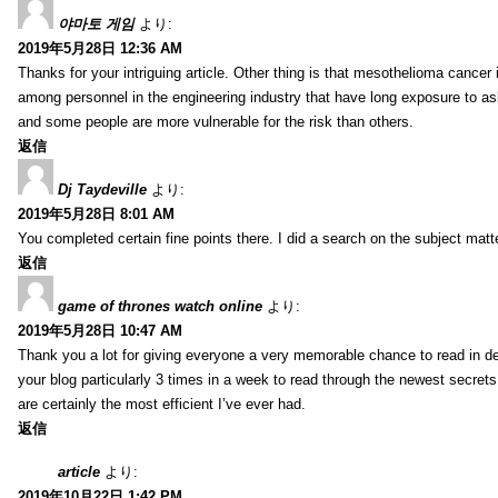
야마토 게임
より:
2019年5月28日 12:36 AM
Thanks for your intriguing article. Other thing is that mesothelioma cancer 
among personnel in the engineering industry that have long exposure to asb
and some people are more vulnerable for the risk than others.
返信
Dj Taydeville
より:
2019年5月28日 8:01 AM
You completed certain fine points there. I did a search on the subject mat
返信
game of thrones watch online
より:
2019年5月28日 10:47 AM
Thank you a lot for giving everyone a very memorable chance to read in deta
your blog particularly 3 times in a week to read through the newest secrets 
are certainly the most efficient I’ve ever had.
返信
article
より:
2019年10月22日 1:42 PM