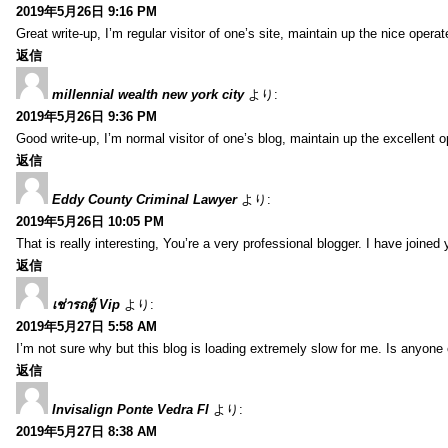
2019年5月26日 9:16 PM
Great write-up, I’m regular visitor of one’s site, maintain up the nice operate
返信
millennial wealth new york city
より:
2019年5月26日 9:36 PM
Good write-up, I’m normal visitor of one’s blog, maintain up the excellent ope
返信
Eddy County Criminal Lawyer
より:
2019年5月26日 10:05 PM
That is really interesting, You’re a very professional blogger. I have joine
返信
เช่ารถตู้ Vip
より:
2019年5月27日 5:58 AM
I’m not sure why but this blog is loading extremely slow for me. Is anyone e
返信
Invisalign Ponte Vedra Fl
より:
2019年5月27日 8:38 AM