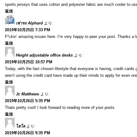
sports jerseys that uses cotton and polyester fabric are much cooler to us
返信
เช่ารถ Alphard
より:
2019年10月25日 7:33 PM
F*ckin’ amazing issues here. I’m very happy to peer your post. Thanks a l
返信
Height adjustable office desks
より:
2019年10月25日 10:57 PM
Today, with the fast chosen lifestyle that everyone is having, credit card
aren’t using the credit card have made up their minds to apply for even on
返信
Jc Matthews
より:
2019年10月26日 5:35 PM
Thats pretty cool! I look forward to reading more of your posts.
返信
ไฮโล
より:
2019年10月26日 9:35 PM