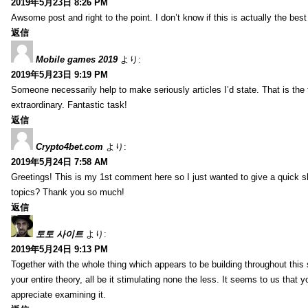
2019年5月23日 8:26 PM
Awsome post and right to the point. I don’t know if this is actually the 
返信
Mobile games 2019
より:
2019年5月23日 9:19 PM
Someone necessarily help to make seriously articles I’d state. That is the 
extraordinary. Fantastic task!
返信
Crypto4bet.com
より:
2019年5月24日 7:58 AM
Greetings! This is my 1st comment here so I just wanted to give a quick s
topics? Thank you so much!
返信
토토 사이트
より:
2019年5月24日 9:13 PM
Together with the whole thing which appears to be building throughout this 
your entire theory, all be it stimulating none the less. It seems to us that y
appreciate examining it.