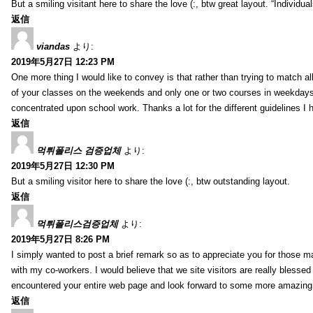
But a smiling visitant here to share the love (:, btw great layout. “Individu
返信
viandas
より:
2019年5月27日 12:23 PM
One more thing I would like to convey is that rather than trying to match a
of your classes on the weekends and only one or two courses in weekdays, 
concentrated upon school work. Thanks a lot for the different guidelines I 
返信
먹튀폴리스 검증업체
より:
2019年5月27日 12:30 PM
But a smiling visitor here to share the love (:, btw outstanding layout.
返信
먹튀폴리스검증업체
より:
2019年5月27日 8:26 PM
I simply wanted to post a brief remark so as to appreciate you for those m
with my co-workers. I would believe that we site visitors are really blesse
encountered your entire web page and look forward to some more amazing mi
返信