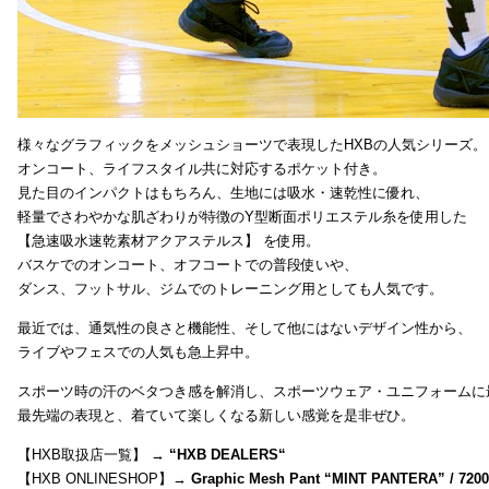
様々なグラフィックをメッシュショーツで表現したHXBの人気シリーズ。
オンコート、ライフスタイル共に対応するポケット付き。
見た目のインパクトはもちろん、生地には吸水・速乾性に優れ、
軽量でさわやかな肌ざわりが特徴のY型断面ポリエステル糸を使用した
【急速吸水速乾素材アクアステルス】 を使用。
バスケでのオンコート、オフコートでの普段使いや、
ダンス、フットサル、ジムでのトレーニング用としても人気です。
最近では、通気性の良さと機能性、そして他にはないデザイン性から、
ライブやフェスでの人気も急上昇中。
スポーツ時の汗のベタつき感を解消し、スポーツウェア・ユニフォームに
最先端の表現と、着ていて楽しくなる新しい感覚を是非ぜひ。
【HXB取扱店一覧】 →
“
HXB DEALERS
“
【HXB ONLINESHOP】→
Graphic Mesh Pant “MINT PANTERA” / 720