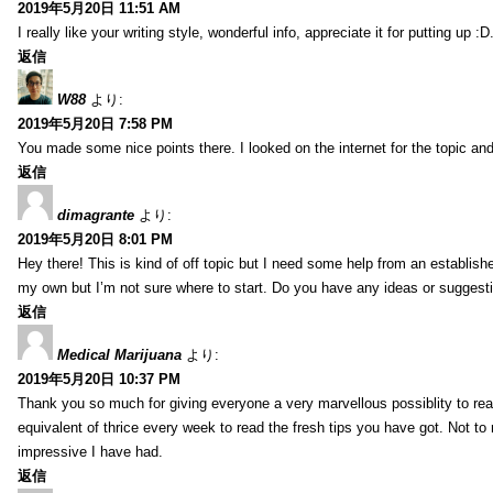
2019年5月20日 11:51 AM
I really like your writing style, wonderful info, appreciate it for putting up
返信
W88
より:
2019年5月20日 7:58 PM
You made some nice points there. I looked on the internet for the topic and
返信
dimagrante
より:
2019年5月20日 8:01 PM
Hey there! This is kind of off topic but I need some help from an established
my own but I’m not sure where to start. Do you have any ideas or suggesti
返信
Medical Marijuana
より:
2019年5月20日 10:37 PM
Thank you so much for giving everyone a very marvellous possiblity to read
equivalent of thrice every week to read the fresh tips you have got. Not to 
impressive I have had.
返信