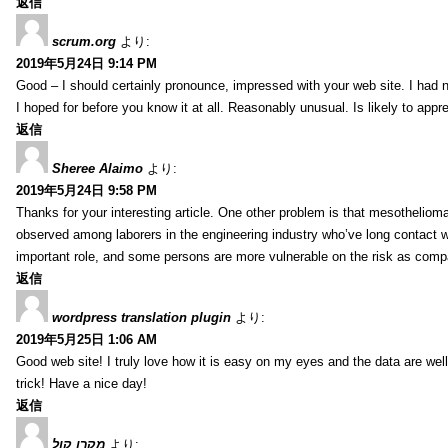
返信
scrum.org
より:
2019年5月24日 9:14 PM
Good – I should certainly pronounce, impressed with your web site. I had no
I hoped for before you know it at all. Reasonably unusual. Is likely to app
返信
Sheree Alaimo
より:
2019年5月24日 9:58 PM
Thanks for your interesting article. One other problem is that mesothelioma 
observed among laborers in the engineering industry who’ve long contact wi
important role, and some persons are more vulnerable on the risk as comp
返信
wordpress translation plugin
より:
2019年5月25日 1:06 AM
Good web site! I truly love how it is easy on my eyes and the data are we
trick! Have a nice day!
返信
מקרן קול
より: