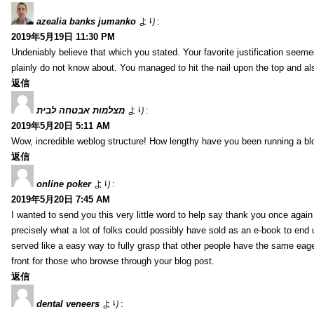
azealia banks jumanko
より:
2019年5月19日 11:30 PM
Undeniably believe that which you stated. Your favorite justification seemed
plainly do not know about. You managed to hit the nail upon the top and al
返信
מצלמות אבטחה לבית
より:
2019年5月20日 5:11 AM
Wow, incredible weblog structure! How lengthy have you been running a blog
返信
online poker
より:
2019年5月20日 7:45 AM
I wanted to send you this very little word to help say thank you once agai
precisely what a lot of folks could possibly have sold as an e-book to end
served like a easy way to fully grasp that other people have the same eag
front for those who browse through your blog post.
返信
dental veneers
より: