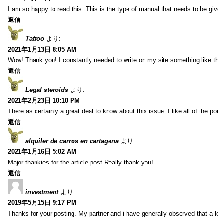
I am so happy to read this. This is the type of manual that needs to be giv
返信
Tattoo
より:
2021年1月13日 8:05 AM
Wow! Thank you! I constantly needed to write on my site something like th
返信
Legal steroids
より:
2021年2月23日 10:10 PM
There as certainly a great deal to know about this issue. I like all of the 
返信
alquiler de carros en cartagena
より:
2021年1月16日 5:02 AM
Major thankies for the article post.Really thank you!
返信
investment
より:
2019年5月15日 9:17 PM
Thanks for your posting. My partner and i have generally observed that a l