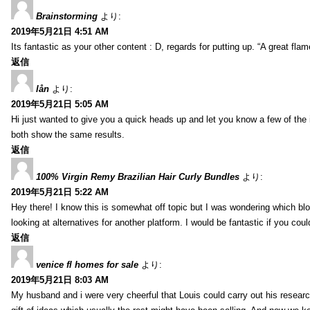
Brainstorming
より:
2019年5月21日 4:51 AM
Its fantastic as your other content : D, regards for putting up. “A great flame
返信
lån
より:
2019年5月21日 5:05 AM
Hi just wanted to give you a quick heads up and let you know a few of the ima
both show the same results.
返信
100% Virgin Remy Brazilian Hair Curly Bundles
より:
2019年5月21日 5:22 AM
Hey there! I know this is somewhat off topic but I was wondering which blo
looking at alternatives for another platform. I would be fantastic if you coul
返信
venice fl homes for sale
より:
2019年5月21日 8:03 AM
My husband and i were very cheerful that Louis could carry out his researc