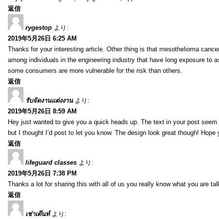
返信
rygestop
より:
2019年5月26日 6:25 AM
Thanks for your interesting article. Other thing is that mesothelioma cance
among individuals in the engineering industry that have long exposure to as
some consumers are more vulnerable for the risk than others.
返信
รับจัดงานแต่งงาน
より:
2019年5月26日 8:59 AM
Hey just wanted to give you a quick heads up. The text in your post seem to
but I thought I’d post to let you know. The design look great though! Hope
返信
lifeguard classes
より:
2019年5月26日 7:38 PM
Thanks a lot for sharing this with all of us you really know what you are 
返信
เช่าเต๊นท์
より: