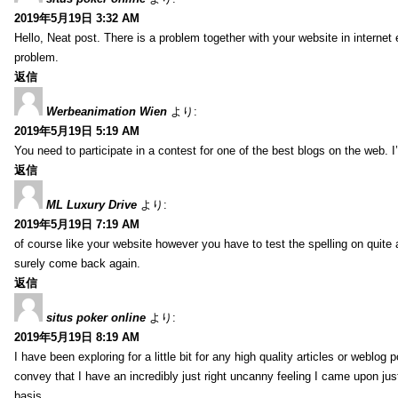
2019年5月19日 3:32 AM
Hello, Neat post. There is a problem together with your website in internet ex
problem.
返信
Werbeanimation Wien
より:
2019年5月19日 5:19 AM
You need to participate in a contest for one of the best blogs on the web. I’
返信
ML Luxury Drive
より:
2019年5月19日 7:19 AM
of course like your website however you have to test the spelling on quite a
surely come back again.
返信
situs poker online
より:
2019年5月19日 8:19 AM
I have been exploring for a little bit for any high quality articles or weblo
convey that I have an incredibly just right uncanny feeling I came upon just
basis.