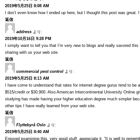
2019年5月25日 8:08 AM
I don’t even know how I ended up here, but I thought this post was great. I
返信
address
より:
2019年10月16日 9:28 PM
I simply want to tell you that I’m very new to blogs and really savored th
sharing with us your web site.
返信
commercial pest control
より:
2019年5月25日 8:13 AM
I have come to understand that rates for internet degree gurus tend to be 
$515/credit or $30,900. Also American Intercontinental University Online g
studying has made having your higher education degree much simpler becau
other tips I have really learned from your web site.
返信
Flyttebyrå Oslo
より:
2019年5月25日 8:40 AM
Enjoyed examining this, very good stuff, appreciate it. “It is well to reme