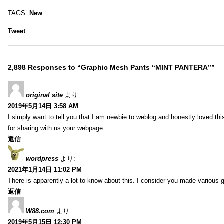
TAGS:
New
Tweet
2,898 Responses to “Graphic Mesh Pants “MINT PANTERA””
original site
より:
2019年5月14日 3:58 AM
I simply want to tell you that I am newbie to weblog and honestly loved t
for sharing with us your webpage.
返信
wordpress
より:
2021年1月14日 11:02 PM
There is apparently a lot to know about this. I consider you made various g
返信
W88.com
より:
2019年5月15日 12:30 PM