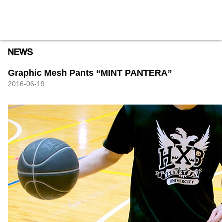
HXB
Home
Hugest
About
Academy
Contact
Store
Graphic Mesh Pants “MINT PANTERA”
2016-06-19