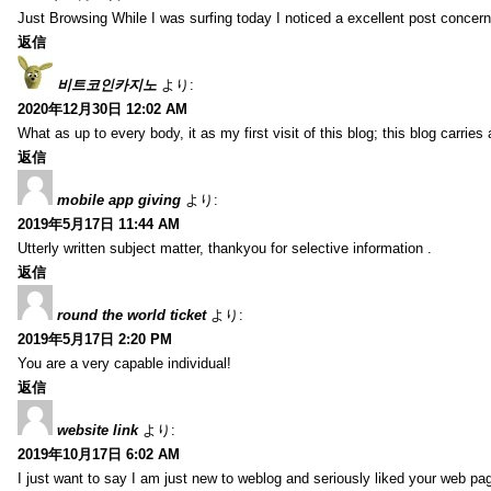
Just Browsing While I was surfing today I noticed a excellent post concern
返信
비트코인카지노
より:
2020年12月30日 12:02 AM
What as up to every body, it as my first visit of this blog; this blog carries
返信
mobile app giving
より:
2019年5月17日 11:44 AM
Utterly written subject matter, thankyou for selective information .
返信
round the world ticket
より:
2019年5月17日 2:20 PM
You are a very capable individual!
返信
website link
より:
2019年10月17日 6:02 AM
I just want to say I am just new to weblog and seriously liked your web pa