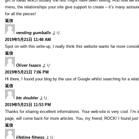
gift of ideas which usually the rest might have been selling. And now we 
menu, the relationships your site give support to create – it’s many astound
for all the pieces!
返信
vending gumballs
より:
2019年5月21日 11:48 AM
Spot on with this write-up, I really think this website wants far more conside
返信
Oliver Isaacs
より:
2019年5月21日 7:06 PM
Hi there, I found your blog by the use of Google whilst searching for a rel
返信
btc doubler
より:
2019年5月21日 11:53 PM
Thanks for sharing excellent informations. Your web-site is very cool. I’m
page, will come back for more articles. You, my friend, ROCK! I found just
返信
lifetime fitness
より: