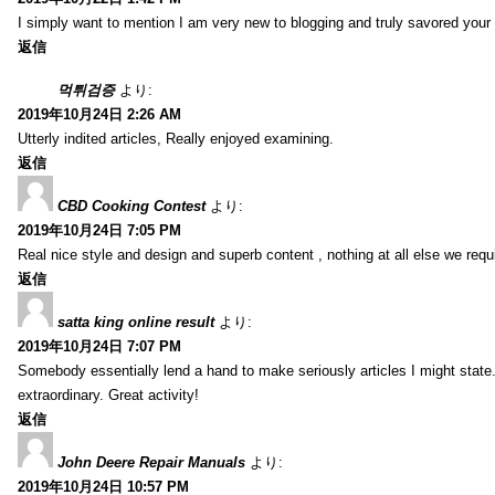
I simply want to mention I am very new to blogging and truly savored your
返信
먹튀검증
より:
2019年10月24日 2:26 AM
Utterly indited articles, Really enjoyed examining.
返信
CBD Cooking Contest
より:
2019年10月24日 7:05 PM
Real nice style and design and superb content , nothing at all else we requi
返信
satta king online result
より:
2019年10月24日 7:07 PM
Somebody essentially lend a hand to make seriously articles I might state.
extraordinary. Great activity!
返信
John Deere Repair Manuals
より:
2019年10月24日 10:57 PM