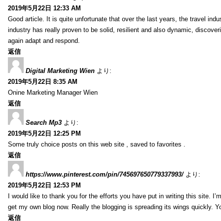
2019年5月22日 12:33 AM
Good article. It is quite unfortunate that over the last years, the travel ind
industry has really proven to be solid, resilient and also dynamic, discove
again adapt and respond.
返信
Digital Marketing Wien
より:
2019年5月22日 8:35 AM
Onine Marketing Manager Wien
返信
Search Mp3
より:
2019年5月22日 12:25 PM
Some truly choice posts on this web site , saved to favorites .
返信
https://www.pinterest.com/pin/745697650779337993/
より:
2019年5月22日 12:53 PM
I would like to thank you for the efforts you have put in writing this site.
get my own blog now. Really the blogging is spreading its wings quickly. You
返信