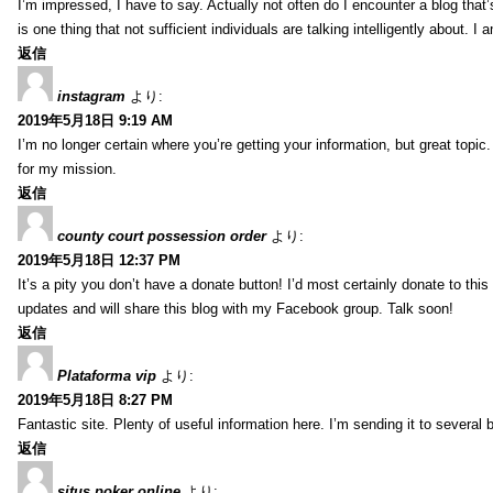
I’m impressed, I have to say. Actually not often do I encounter a blog that’
is one thing that not sufficient individuals are talking intelligently about. 
返信
instagram
より:
2019年5月18日 9:19 AM
I’m no longer certain where you’re getting your information, but great topic
for my mission.
返信
county court possession order
より:
2019年5月18日 12:37 PM
It’s a pity you don’t have a donate button! I’d most certainly donate to thi
updates and will share this blog with my Facebook group. Talk soon!
返信
Plataforma vip
より:
2019年5月18日 8:27 PM
Fantastic site. Plenty of useful information here. I’m sending it to several
返信
situs poker online
より: