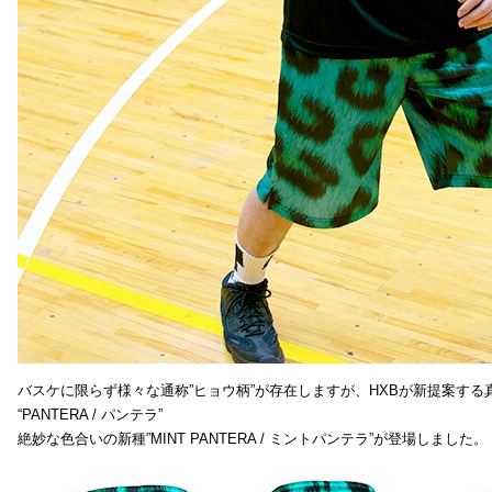
バスケに限らず様々な通称”ヒョウ柄”が存在しますが、HXBが新提案する真
“PANTERA / パンテラ”
絶妙な色合いの新種”MINT PANTERA / ミントパンテラ”が登場しました。