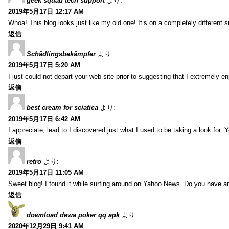
geek squad tech support
より:
2019年5月17日 12:17 AM
Whoa! This blog looks just like my old one! It’s on a completely different 
返信
Schädlingsbekämpfer
より:
2019年5月17日 5:20 AM
I just could not depart your web site prior to suggesting that I extremely 
返信
best cream for sciatica
より:
2019年5月17日 6:42 AM
I appreciate, lead to I discovered just what I used to be taking a look f
返信
retro
より:
2019年5月17日 11:05 AM
Sweet blog! I found it while surfing around on Yahoo News. Do you have any
返信
download dewa poker qq apk
より:
2020年12月29日 9:41 AM