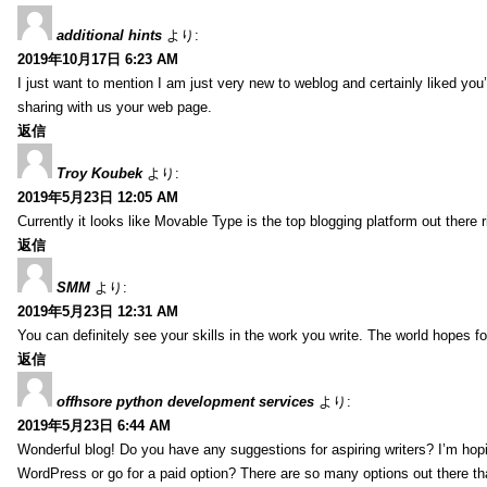
additional hints
より:
2019年10月17日 6:23 AM
I just want to mention I am just very new to weblog and certainly liked you
sharing with us your web page.
返信
Troy Koubek
より:
2019年5月23日 12:05 AM
Currently it looks like Movable Type is the top blogging platform out there 
返信
SMM
より:
2019年5月23日 12:31 AM
You can definitely see your skills in the work you write. The world hopes f
返信
offhsore python development services
より:
2019年5月23日 6:44 AM
Wonderful blog! Do you have any suggestions for aspiring writers? I’m hopi
WordPress or go for a paid option? There are so many options out there that