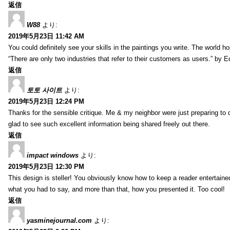
返信
W88
より:
2019年5月23日 11:42 AM
You could definitely see your skills in the paintings you write. The world 
“There are only two industries that refer to their customers as users.” by 
返信
토토 사이트
より:
2019年5月23日 12:24 PM
Thanks for the sensible critique. Me & my neighbor were just preparing to do
glad to see such excellent information being shared freely out there.
返信
impact windows
より:
2019年5月23日 12:30 PM
This design is steller! You obviously know how to keep a reader entertain
what you had to say, and more than that, how you presented it. Too cool!
返信
yasminejournal.com
より: