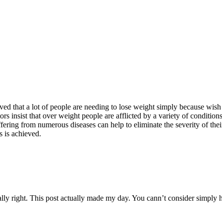
ed that a lot of people are needing to lose weight simply because wish 
ors insist that over weight people are afflicted by a variety of condition
ering from numerous diseases can help to eliminate the severity of thei
 is achieved.
ally right. This post actually made my day. You cann’t consider simply 