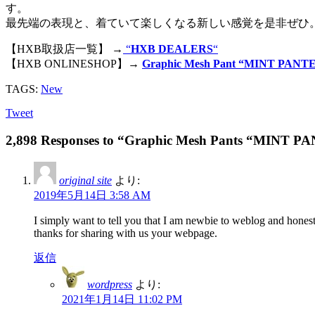
す。
最先端の表現と、着ていて楽しくなる新しい感覚を是非ぜひ
【HXB取扱店一覧】 →
“
HXB DEALERS
“
【HXB ONLINESHOP】→
Graphic Mesh Pant “MINT PANT
TAGS:
New
Tweet
2,898 Responses to “Graphic Mesh Pants “MINT 
original site
より:
2019年5月14日 3:58 AM
I simply want to tell you that I am newbie to weblog and hones
thanks for sharing with us your webpage.
返信
wordpress
より:
2021年1月14日 11:02 PM