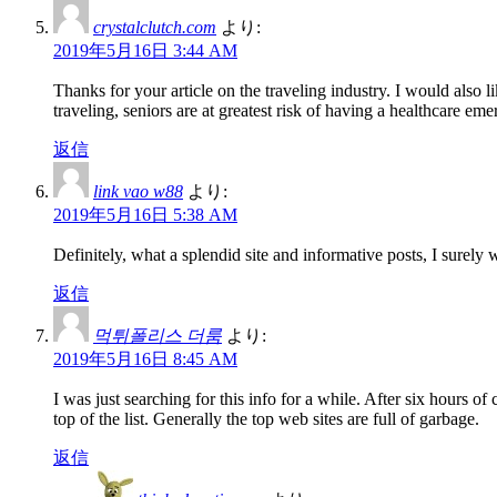
crystalclutch.com
より:
2019年5月16日 3:44 AM
Thanks for your article on the traveling industry. I would also li
traveling, seniors are at greatest risk of having a healthcare 
返信
link vao w88
より:
2019年5月16日 5:38 AM
Definitely, what a splendid site and informative posts, I sure
返信
먹튀폴리스 더룸
より:
2019年5月16日 8:45 AM
I was just searching for this info for a while. After six hours of
top of the list. Generally the top web sites are full of garbage.
返信