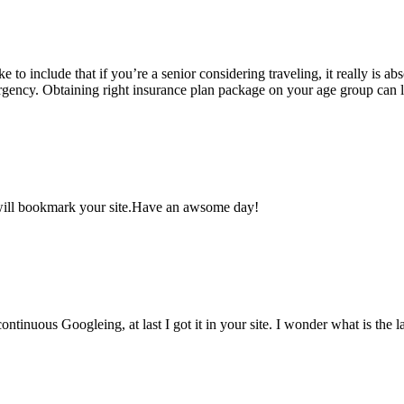
ke to include that if you’re a senior considering traveling, it really is a
emergency. Obtaining right insurance plan package on your age group can 
ly will bookmark your site.Have an awsome day!
 continuous Googleing, at last I got it in your site. I wonder what is the 