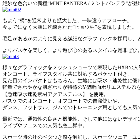
絶妙な色合いの新種”MINT PANTERA / ミントパンテラ”が
もよう”柄”を通常よりも拡大した、一味違うアプローチ。
今までになく大胆に洗練された”ヒョウ柄”を表現しました。
毛足があるかのように見える繊細なグラフィックを採用し、
よりバスケを楽しく、より遊び心のあるスタイルを是非ぜひ
様々なグラフィックをメッシュショーツで表現したHXBの人
オンコート、ライフスタイル共に対応するポケット付き。
見た目のインパクトはもちろん、生地には吸水・速乾性に優
軽量でさわやかな肌ざわりが特徴のY型断面ポリエステル糸
【急速吸水速乾素材アクアステルス】 を使用。
バスケでのオンコート、オフコートでの普段使いや、
ダンス、フットサル、ジムでのトレーニング用としても人気
最近では、通気性の良さと機能性、そして他にはないデザイ
ライブやフェスでの人気も急上昇中。
スポーツ時の汗のベタつき感を解消し、スポーツウェア・ユ