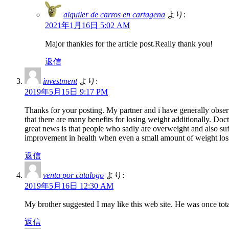
alquiler de carros en cartagena
より:
2021年1月16日 5:02 AM
Major thankies for the article post.Really thank you!
返信
investment
より:
2019年5月15日 9:17 PM
Thanks for your posting. My partner and i have generally observ
that there are many benefits for losing weight additionally. Doct
great news is that people who sadly are overweight and also suff
improvement in health when even a small amount of weight loss
返信
venta por catalogo
より:
2019年5月16日 12:30 AM
My brother suggested I may like this web site. He was once tot
返信