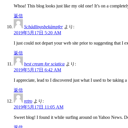
Whoa! This blog looks just like my old one! It’s on a completely
返信
Schädlingsbekämpfer
より:
2019年5月17日 5:20 AM
I just could not depart your web site prior to suggesting that I
返信
best cream for sciatica
より:
2019年5月17日 6:42 AM
I appreciate, lead to I discovered just what I used to be taki
返信
retro
より:
2019年5月17日 11:05 AM
Sweet blog! I found it while surfing around on Yahoo News. Do 
返信