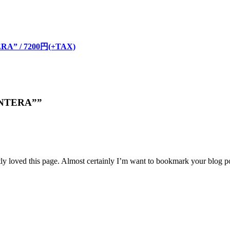
。
ERA” / 7200円(+TAX)
PANTERA””
tly loved this page. Almost certainly I’m want to bookmark your blog 