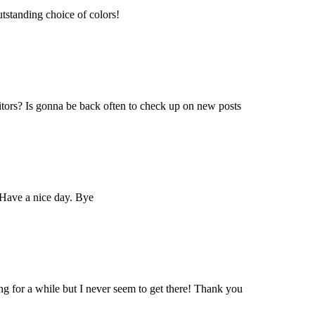
utstanding choice of colors!
isitors? Is gonna be back often to check up on new posts
 Have a nice day. Bye
g for a while but I never seem to get there! Thank you