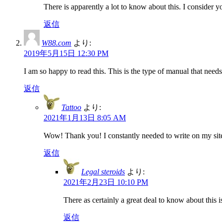
There is apparently a lot to know about this. I consider y
返信
W88.com
より:
2019年5月15日 12:30 PM
I am so happy to read this. This is the type of manual that need
返信
Tattoo
より:
2021年1月13日 8:05 AM
Wow! Thank you! I constantly needed to write on my site 
返信
Legal steroids
より:
2021年2月23日 10:10 PM
There as certainly a great deal to know about this i
返信