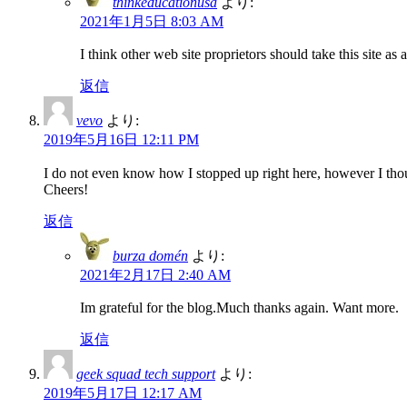
thinkeducationusa
より:
2021年1月5日 8:03 AM
I think other web site proprietors should take this site as
返信
vevo
より:
2019年5月16日 12:11 PM
I do not even know how I stopped up right here, however I thou
Cheers!
返信
burza domén
より:
2021年2月17日 2:40 AM
Im grateful for the blog.Much thanks again. Want more.
返信
geek squad tech support
より:
2019年5月17日 12:17 AM