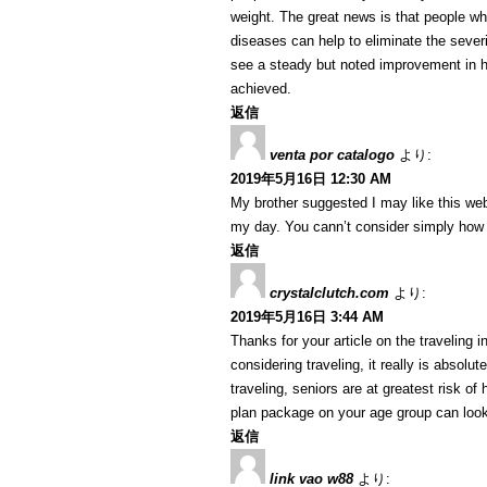
weight. The great news is that people w
diseases can help to eliminate the severi
see a steady but noted improvement in h
achieved.
返信
venta por catalogo
より:
2019年5月16日 12:30 AM
My brother suggested I may like this web
my day. You cann’t consider simply how 
返信
crystalclutch.com
より:
2019年5月16日 3:44 AM
Thanks for your article on the traveling in
considering traveling, it really is absolu
traveling, seniors are at greatest risk o
plan package on your age group can look
返信
link vao w88
より: