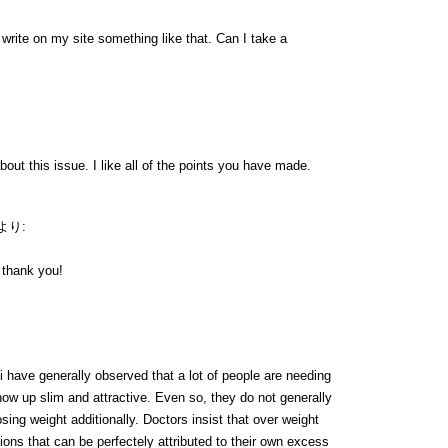
rite on my site something like that. Can I take a
bout this issue. I like all of the points you have made.
より:
y thank you!
i have generally observed that a lot of people are needing
ow up slim and attractive. Even so, they do not generally
osing weight additionally. Doctors insist that over weight
tions that can be perfectely attributed to their own excess