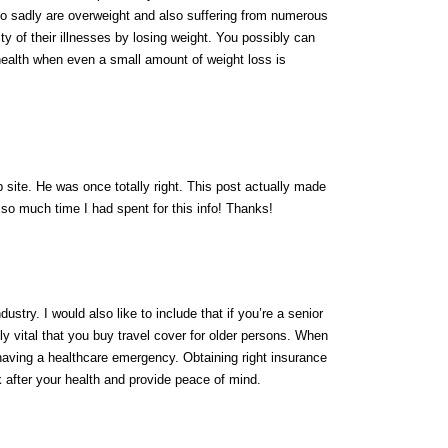
ho sadly are overweight and also suffering from numerous
ty of their illnesses by losing weight. You possibly can
ealth when even a small amount of weight loss is
 site. He was once totally right. This post actually made
so much time I had spent for this info! Thanks!
dustry. I would also like to include that if you’re a senior
tely vital that you buy travel cover for older persons. When
f having a healthcare emergency. Obtaining right insurance
 after your health and provide peace of mind.