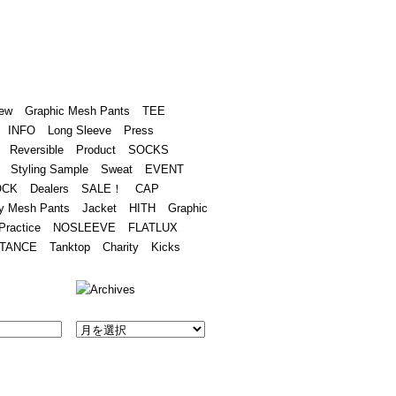
Academy
Contact
ew
Graphic Mesh Pants
TEE
INFO
Long Sleeve
Press
Reversible
Product
SOCKS
Styling Sample
Sweat
EVENT
OCK
Dealers
SALE！
CAP
y Mesh Pants
Jacket
HITH
Graphic
Practice
NOSLEEVE
FLATLUX
TANCE
Tanktop
Charity
Kicks