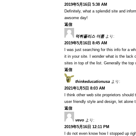
2019年5月16日 5:38 AM
Definitely, what a splendid site and info
awsome day!
返信
먹튀폴리스 더룸
より:
2019年5月16日 8:45 AM
I was just searching for this info for a wh
it in your site. I wonder what is the lack
sites in top of the list. Generally the top
返信
thinkeducationusa
より:
2021年1月5日 8:03 AM
I think other web site proprietors should
user friendly style and design, let alone 
返信
vevo
より:
2019年5月16日 12:11 PM
I do not even know how I stopped up righ