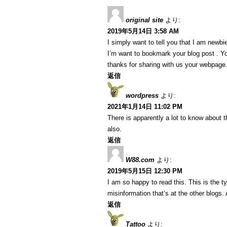
original site
より:
2019年5月14日 3:58 AM
I simply want to tell you that I am newbi
I’m want to bookmark your blog post . Y
thanks for sharing with us your webpage
返信
wordpress
より:
2021年1月14日 11:02 PM
There is apparently a lot to know about t
also.
返信
W88.com
より:
2019年5月15日 12:30 PM
I am so happy to read this. This is the 
misinformation that’s at the other blogs.
返信
Tattoo
より: