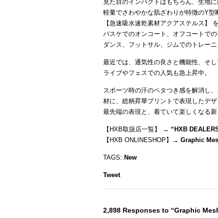
見た目のインパクトはもちろん、生地に
軽量でさわやかな肌ざわりが特徴のY型
【急速吸水速乾素材アクアステルス】 
バスケでのオンコート、オフコートでの
ダンス、フットサル、ジムでのトレーニ
最近では、通気性の良さと機能性、そし
ライブやフェスでの人気も急上昇中。
スポーツ時の汗のベタつき感を解消し、
材に、総柄昇華プリントで表現したデザ
最先端の表現と、着ていて楽しくなる新
【HXB取扱店一覧】 →
“
HXB DEALER
【HXB ONLINESHOP】→
Graphic Me
TAGS:
New
Tweet
2,898 Responses to “Graphic Me