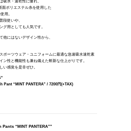
は吸水・速乾性に優れ、
断面ポリエステル糸を使用した
を使用。
普段使いや、
ング用としても人気です。
て他にはないデザイン性から、
スポーツウェア・ユニフォームに最適な急速吸水速乾素
イン性と機能性も兼ね備えた斬新な仕上がりです。
しい感覚を是非ぜひ。
S
“
sh Pant “MINT PANTERA” / 7200円(+TAX)
sh Pants “MINT PANTERA””