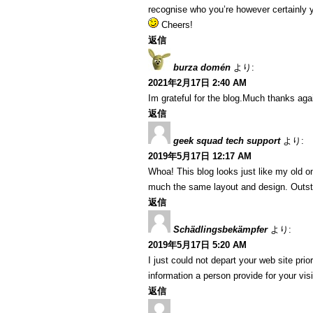
recognise who you’re however certainly y
Cheers!
返信
burza domén
より:
2021年2月17日 2:40 AM
Im grateful for the blog.Much thanks ag
返信
geek squad tech support
より:
2019年5月17日 12:17 AM
Whoa! This blog looks just like my old one
much the same layout and design. Outsta
返信
Schädlingsbekämpfer
より:
2019年5月17日 5:20 AM
I just could not depart your web site pri
information a person provide for your vi
返信