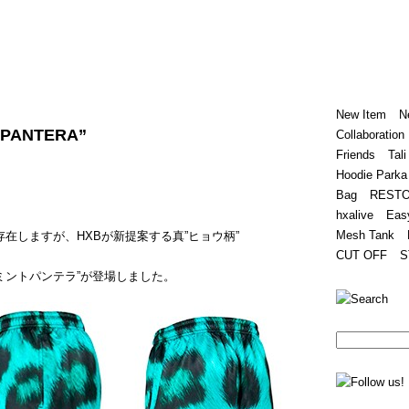
Home
Hugest
About
Store
New Item
N
T PANTERA”
Collaboration
Friends
Tali
Hoodie Parka
Bag
REST
hxalive
Eas
Mesh Tank
存在しますが、HXBが新提案する真”ヒョウ柄”
CUT OFF
S
 / ミントパンテラ”が登場しました。