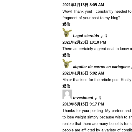
2021年1月13日 8:05 AM
Wow! Thank you! I constantly needed to w
fragment of your post to my blog?
返信
Legal steroids
より:
2021年2月23日 10:10 PM
There as certainly a great deal to know a
返信
alquiler de carros en cartagena
2021年1月16日 5:02 AM
Major thankies for the article post.Reall
返信
investment
より:
2019年5月15日 9:17 PM
Thanks for your posting. My partner and 
to lose weight simply because wish to sh
realize that there are many benefits for l
people are afflicted by a variety of condi