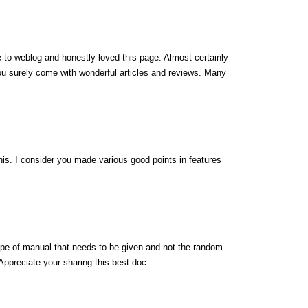
e to weblog and honestly loved this page. Almost certainly
ou surely come with wonderful articles and reviews. Many
.
his. I consider you made various good points in features
type of manual that needs to be given and not the random
 Appreciate your sharing this best doc.