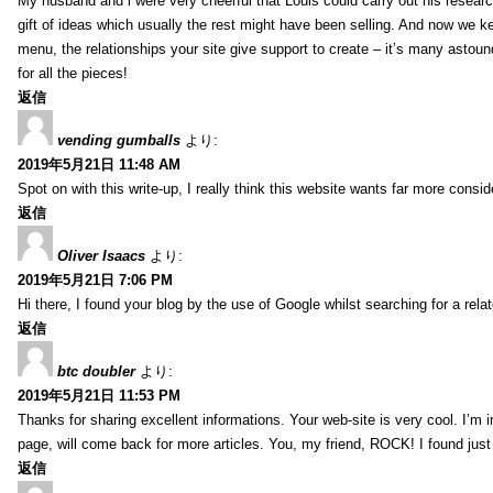
My husband and i were very cheerful that Louis could carry out his researc
gift of ideas which usually the rest might have been selling. And now we 
menu, the relationships your site give support to create – it’s many astound
for all the pieces!
返信
vending gumballs
より:
2019年5月21日 11:48 AM
Spot on with this write-up, I really think this website wants far more conside
返信
Oliver Isaacs
より:
2019年5月21日 7:06 PM
Hi there, I found your blog by the use of Google whilst searching for a rel
返信
btc doubler
より:
2019年5月21日 11:53 PM
Thanks for sharing excellent informations. Your web-site is very cool. I’m
page, will come back for more articles. You, my friend, ROCK! I found just
返信