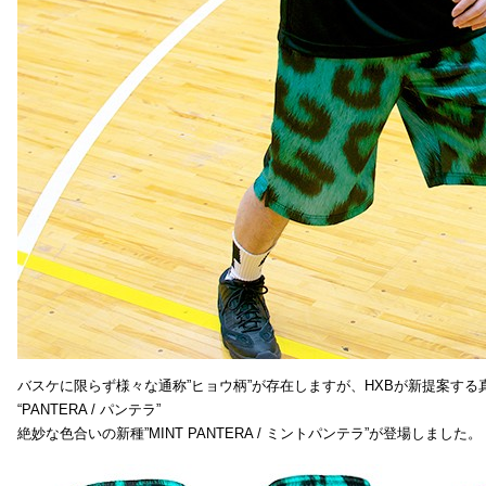
バスケに限らず様々な通称”ヒョウ柄”が存在しますが、HXBが新提案する真
“PANTERA / パンテラ”
絶妙な色合いの新種”MINT PANTERA / ミントパンテラ”が登場しました。