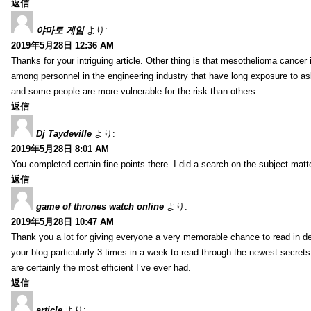
返信
야마토 게임
より:
2019年5月28日 12:36 AM
Thanks for your intriguing article. Other thing is that mesothelioma cancer 
among personnel in the engineering industry that have long exposure to asb
and some people are more vulnerable for the risk than others.
返信
Dj Taydeville
より:
2019年5月28日 8:01 AM
You completed certain fine points there. I did a search on the subject mat
返信
game of thrones watch online
より:
2019年5月28日 10:47 AM
Thank you a lot for giving everyone a very memorable chance to read in deta
your blog particularly 3 times in a week to read through the newest secrets 
are certainly the most efficient I’ve ever had.
返信
article
より: