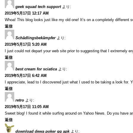
geek squad tech support
より:
2019年5月17日 12:17 AM
Whoa! This blog looks just like my old one! It’s on a completely different 
返信
Schädlingsbekämpfer
より:
2019年5月17日 5:20 AM
I just could not depart your web site prior to suggesting that I extremely 
返信
best cream for sciatica
より:
2019年5月17日 6:42 AM
I appreciate, lead to I discovered just what I used to be taking a look f
返信
retro
より:
2019年5月17日 11:05 AM
Sweet blog! I found it while surfing around on Yahoo News. Do you have any
返信
download dewa poker qq apk
より: