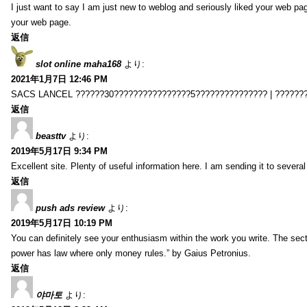
I just want to say I am just new to weblog and seriously liked your web pa
your web page.
返信
slot online maha168
より:
2021年1月7日 12:46 PM
SACS LANCEL ??????30????????????????5??????????????? | ??????
返信
beasttv
より:
2019年5月17日 9:34 PM
Excellent site. Plenty of useful information here. I am sending it to several
返信
push ads review
より:
2019年5月17日 10:19 PM
You can definitely see your enthusiasm within the work you write. The sect
power has law where only money rules.” by Gaius Petronius.
返信
야마토
より: