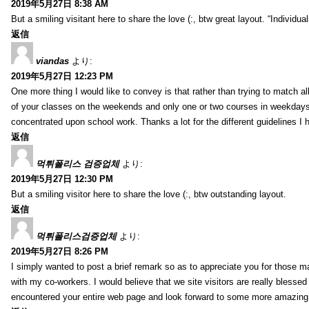
2019年5月27日 8:38 AM
But a smiling visitant here to share the love (:, btw great layout. “Individu
返信
viandas
より:
2019年5月27日 12:23 PM
One more thing I would like to convey is that rather than trying to match a
of your classes on the weekends and only one or two courses in weekdays, 
concentrated upon school work. Thanks a lot for the different guidelines I 
返信
먹튀폴리스 검증업체
より:
2019年5月27日 12:30 PM
But a smiling visitor here to share the love (:, btw outstanding layout.
返信
먹튀폴리스검증업체
より:
2019年5月27日 8:26 PM
I simply wanted to post a brief remark so as to appreciate you for those m
with my co-workers. I would believe that we site visitors are really blesse
encountered your entire web page and look forward to some more amazing mi