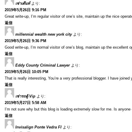
เช่าเต๊นท์
より:
2019年5月26日 9:16 PM
Great write-up, I’m regular visitor of one’s site, maintain up the nice operate
返信
millennial wealth new york city
より:
2019年5月26日 9:36 PM
Good write-up, I’m normal visitor of one’s blog, maintain up the excellent ope
返信
Eddy County Criminal Lawyer
より:
2019年5月26日 10:05 PM
That is really interesting, You’re a very professional blogger. I have joine
返信
เช่ารถตู้ Vip
より:
2019年5月27日 5:58 AM
I’m not sure why but this blog is loading extremely slow for me. Is anyone e
返信
Invisalign Ponte Vedra Fl
より: