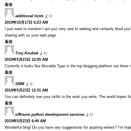
返信
additional hints
より:
2019年10月17日 6:23 AM
I just want to mention I am just very new to weblog and certainly liked you
sharing with us your web page.
返信
Troy Koubek
より:
2019年5月23日 12:05 AM
Currently it looks like Movable Type is the top blogging platform out there 
返信
SMM
より:
2019年5月23日 12:31 AM
You can definitely see your skills in the work you write. The world hopes f
返信
offhsore python development services
より:
2019年5月23日 6:44 AM
Wonderful blog! Do you have any suggestions for aspiring writers? I’m hopi