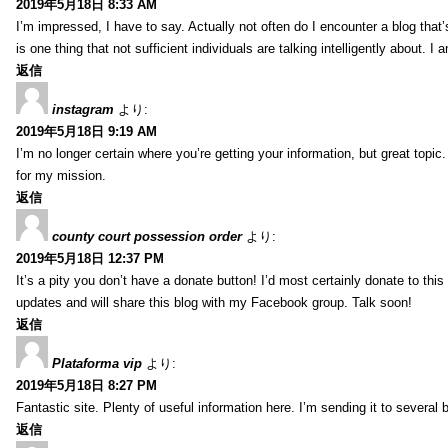
2019年5月18日 8:33 AM
I’m impressed, I have to say. Actually not often do I encounter a blog that’
is one thing that not sufficient individuals are talking intelligently about. 
返信
instagram
より:
2019年5月18日 9:19 AM
I’m no longer certain where you’re getting your information, but great topic
for my mission.
返信
county court possession order
より:
2019年5月18日 12:37 PM
It’s a pity you don’t have a donate button! I’d most certainly donate to thi
updates and will share this blog with my Facebook group. Talk soon!
返信
Plataforma vip
より:
2019年5月18日 8:27 PM
Fantastic site. Plenty of useful information here. I’m sending it to several
返信