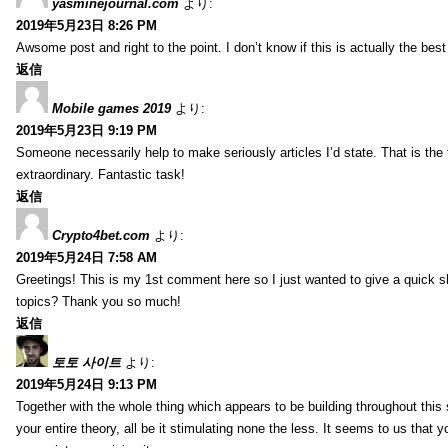
yasminejournal.com
より:
2019年5月23日 8:26 PM
Awsome post and right to the point. I don’t know if this is actually the 
返信
Mobile games 2019
より:
2019年5月23日 9:19 PM
Someone necessarily help to make seriously articles I’d state. That is the 
extraordinary. Fantastic task!
返信
Crypto4bet.com
より:
2019年5月24日 7:58 AM
Greetings! This is my 1st comment here so I just wanted to give a quick s
topics? Thank you so much!
返信
토토 사이트
より:
2019年5月24日 9:13 PM
Together with the whole thing which appears to be building throughout this 
your entire theory, all be it stimulating none the less. It seems to us that y