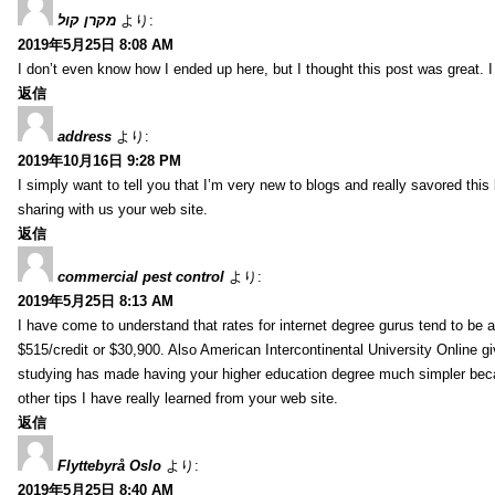
מקרן קול
より:
2019年5月25日 8:08 AM
I don’t even know how I ended up here, but I thought this post was great. I
返信
address
より:
2019年10月16日 9:28 PM
I simply want to tell you that I’m very new to blogs and really savored th
sharing with us your web site.
返信
commercial pest control
より:
2019年5月25日 8:13 AM
I have come to understand that rates for internet degree gurus tend to be 
$515/credit or $30,900. Also American Intercontinental University Online g
studying has made having your higher education degree much simpler becau
other tips I have really learned from your web site.
返信
Flyttebyrå Oslo
より:
2019年5月25日 8:40 AM