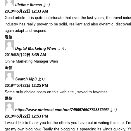
lifetime fitness
より:
2019年5月22日 12:33 AM
Good article. It is quite unfortunate that over the last years, the travel ind
industry has really proven to be solid, resilient and also dynamic, discove
again adapt and respond.
返信
Digital Marketing Wien
より:
2019年5月22日 8:35 AM
Onine Marketing Manager Wien
返信
Search Mp3
より:
2019年5月22日 12:25 PM
Some truly choice posts on this web site , saved to favorites .
返信
https://www.pinterest.com/pin/745697650779337993/
より:
2019年5月22日 12:53 PM
I would like to thank you for the efforts you have put in writing this site.
get my own blog now. Really the blogging is spreading its wings quickly. You