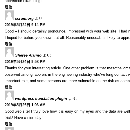
appreciate examining it.
返信
scrum.org
より:
2019年5月24日 9:14 PM
Good – I should certainly pronounce, impressed with your web site. I had no
I hoped for before you know it at all. Reasonably unusual. Is likely to app
返信
Sheree Alaimo
より:
2019年5月24日 9:58 PM
Thanks for your interesting article. One other problem is that mesothelioma 
observed among laborers in the engineering industry who’ve long contact wi
important role, and some persons are more vulnerable on the risk as comp
返信
wordpress translation plugin
より:
2019年5月25日 1:06 AM
Good web site! I truly love how it is easy on my eyes and the data are we
trick! Have a nice day!
返信