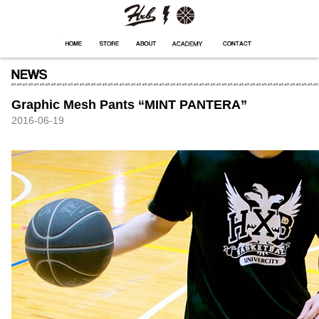
HXB
Home
Hugest
About
Academy
Contact
Store
Graphic Mesh Pants “MINT PANTERA”
2016-06-19