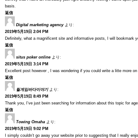
basis.
返信
Digital marketing agency
より:
2019年5月19日 2:04 PM
Definitely, what a magnificent site and informative posts, I will bookmark 
返信
situs poker online
より:
2019年5月19日 3:14 PM
Excellent post however , I was wondering if you could write a litte more on th
返信
릴게임바다이야기
より:
2019年5月19日 8:49 PM
Thank you, I’ve just been searching for information about this topic for ag
返信
Towing Omaha
より:
2019年5月19日 9:02 PM
I simply couldn’t go away your website prior to suggesting that I really enj