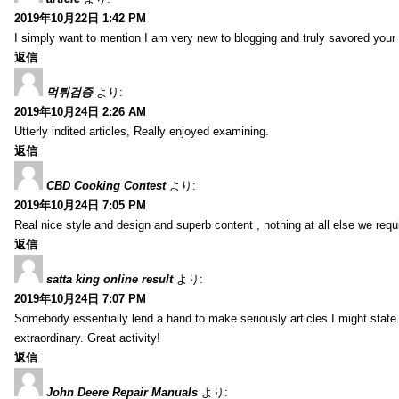
2019年10月22日 1:42 PM
I simply want to mention I am very new to blogging and truly savored your
返信
먹튀검증
より:
2019年10月24日 2:26 AM
Utterly indited articles, Really enjoyed examining.
返信
CBD Cooking Contest
より:
2019年10月24日 7:05 PM
Real nice style and design and superb content , nothing at all else we requi
返信
satta king online result
より:
2019年10月24日 7:07 PM
Somebody essentially lend a hand to make seriously articles I might state.
extraordinary. Great activity!
返信
John Deere Repair Manuals
より: