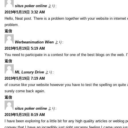
situs poker online
より:
2019年5月19日 3:32 AM
Hello, Neat post. There is a problem together with your website in internet ex
problem.
返信
Werbeanimation Wien
より:
2019年5月19日 5:19 AM
You need to participate in a contest for one of the best blogs on the web. I’
返信
ML Luxury Drive
より:
2019年5月19日 7:19 AM
of course like your website however you have to test the spelling on quite a
surely come back again.
返信
situs poker online
より:
2019年5月19日 8:19 AM
I have been exploring for a little bit for any high quality articles or weblo
convey that I have an incredibly just right uncanny feeling I came upon just