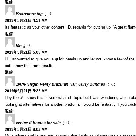
返信
Brainstorming
より:
2019年5月21日 4:51 AM
Its fantastic as your other content : D, regards for putting up. “A great flame
返信
lån
より:
2019年5月21日 5:05 AM
Hi just wanted to give you a quick heads up and let you know a few of the ima
both show the same results.
返信
100% Virgin Remy Brazilian Hair Curly Bundles
より:
2019年5月21日 5:22 AM
Hey there! I know this is somewhat off topic but I was wondering which blo
looking at alternatives for another platform. I would be fantastic if you coul
返信
venice fl homes for sale
より:
2019年5月21日 8:03 AM