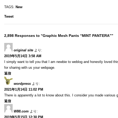
TAGS:
New
Tweet
2,898 Responses to “Graphic Mesh Pants “MINT PANTERA””
original site
より:
2019年5月14日 3:58 AM
I simply want to tell you that I am newbie to weblog and honestly loved t
for sharing with us your webpage.
返信
wordpress
より:
2021年1月14日 11:02 PM
There is apparently a lot to know about this. I consider you made various g
返信
W88.com
より:
2019年5月15日 12:30 PM