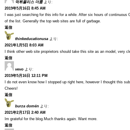
먹튀폴리스 더룸
より:
2019年5月16日 8:45 AM
I was just searching for this info for a while. After six hours of continuous G
of the list. Generally the top web sites are full of garbage.
返信
thinkeducationusa
より:
2021年1月5日 8:03 AM
I think other web site proprietors should take this site as an model, very cl
返信
vevo
より:
2019年5月16日 12:11 PM
I do not even know how I stopped up right here, however I thought this sub
Cheers!
返信
burza domén
より:
2021年2月17日 2:40 AM
Im grateful for the blog.Much thanks again. Want more.
返信