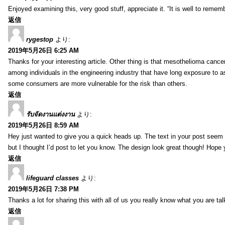
Enjoyed examining this, very good stuff, appreciate it. “It is well to reme
返信
rygestop
より:
2019年5月26日 6:25 AM
Thanks for your interesting article. Other thing is that mesothelioma cance
among individuals in the engineering industry that have long exposure to as
some consumers are more vulnerable for the risk than others.
返信
รับจัดงานแต่งงาน
より:
2019年5月26日 8:59 AM
Hey just wanted to give you a quick heads up. The text in your post seem to
but I thought I’d post to let you know. The design look great though! Hope
返信
lifeguard classes
より:
2019年5月26日 7:38 PM
Thanks a lot for sharing this with all of us you really know what you are 
返信