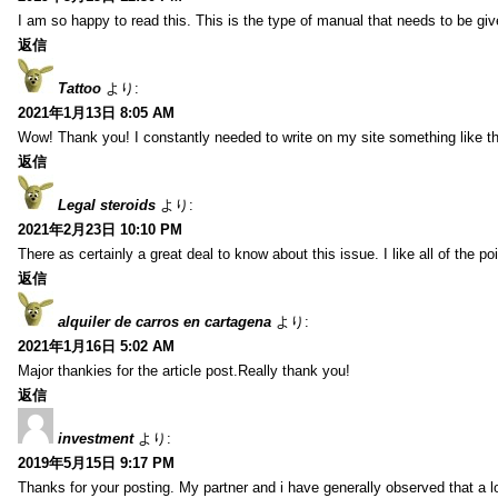
I am so happy to read this. This is the type of manual that needs to be giv
返信
Tattoo
より:
2021年1月13日 8:05 AM
Wow! Thank you! I constantly needed to write on my site something like th
返信
Legal steroids
より:
2021年2月23日 10:10 PM
There as certainly a great deal to know about this issue. I like all of the 
返信
alquiler de carros en cartagena
より:
2021年1月16日 5:02 AM
Major thankies for the article post.Really thank you!
返信
investment
より:
2019年5月15日 9:17 PM
Thanks for your posting. My partner and i have generally observed that a l