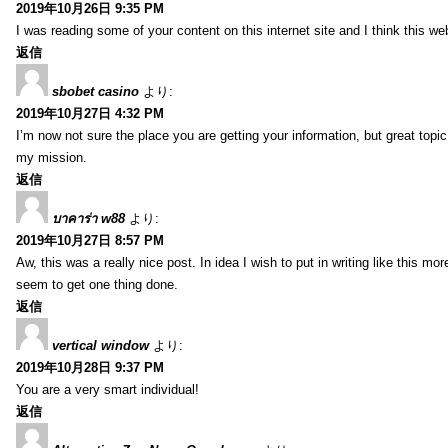
2019年10月26日 9:35 PM
I was reading some of your content on this internet site and I think this we
返信
sbobet casino
より:
2019年10月27日 4:32 PM
I’m now not sure the place you are getting your information, but great topi
my mission.
返信
บาคาร่า w88
より:
2019年10月27日 8:57 PM
Aw, this was a really nice post. In idea I wish to put in writing like this
seem to get one thing done.
返信
vertical window
より:
2019年10月28日 9:37 PM
You are a very smart individual!
返信