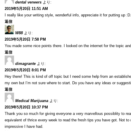
dental veneers
より:
2019年5月20日 11:51 AM
I really like your writing style, wonderful info, appreciate it for putting up
返信
W88
より:
2019年5月20日 7:58 PM
You made some nice points there. I looked on the internet for the topic and
返信
dimagrante
より:
2019年5月20日 8:01 PM
Hey there! This is kind of off topic but I need some help from an established
my own but I’m not sure where to start. Do you have any ideas or suggesti
返信
Medical Marijuana
より:
2019年5月20日 10:37 PM
Thank you so much for giving everyone a very marvellous possiblity to read
equivalent of thrice every week to read the fresh tips you have got. Not to 
impressive I have had.