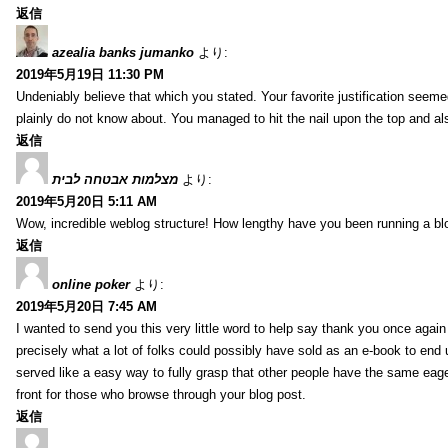
返信
azealia banks jumanko
より:
2019年5月19日 11:30 PM
Undeniably believe that which you stated. Your favorite justification seemed
plainly do not know about. You managed to hit the nail upon the top and al
返信
מצלמות אבטחה לבית
より:
2019年5月20日 5:11 AM
Wow, incredible weblog structure! How lengthy have you been running a blog
返信
online poker
より:
2019年5月20日 7:45 AM
I wanted to send you this very little word to help say thank you once agai
precisely what a lot of folks could possibly have sold as an e-book to end
served like a easy way to fully grasp that other people have the same eag
front for those who browse through your blog post.
返信