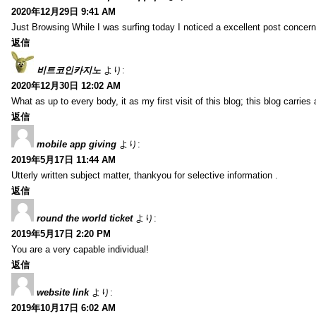
2020年12月29日 9:41 AM
Just Browsing While I was surfing today I noticed a excellent post concern
返信
비트코인카지노
より:
2020年12月30日 12:02 AM
What as up to every body, it as my first visit of this blog; this blog carries
返信
mobile app giving
より:
2019年5月17日 11:44 AM
Utterly written subject matter, thankyou for selective information .
返信
round the world ticket
より:
2019年5月17日 2:20 PM
You are a very capable individual!
返信
website link
より:
2019年10月17日 6:02 AM