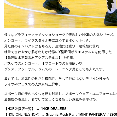
様々なグラフィックをメッシュショーツで表現したHXBの人気シリーズ。
オンコート、ライフスタイル共に対応するポケット付き。
見た目のインパクトはもちろん、生地には吸水・速乾性に優れ、
軽量でさわやかな肌ざわりが特徴のY型断面ポリエステル糸を使用した
【急速吸水速乾素材アクアステルス】 を使用。
バスケでのオンコート、オフコートでの普段使いや、
ダンス、フットサル、ジムでのトレーニング用としても人気です。
最近では、通気性の良さと機能性、そして他にはないデザイン性から、
ライブやフェスでの人気も急上昇中。
スポーツ時の汗のベタつき感を解消し、スポーツウェア・ユニフォームに
最先端の表現と、着ていて楽しくなる新しい感覚を是非ぜひ。
【HXB取扱店一覧】 →
“
HXB DEALERS
“
【HXB ONLINESHOP】→
Graphic Mesh Pant “MINT PANTERA” / 720