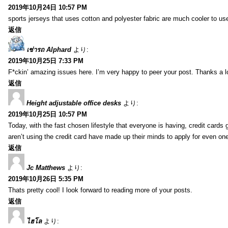
2019年10月24日 10:57 PM
sports jerseys that uses cotton and polyester fabric are much cooler to us
返信
เช่ารถ Alphard
より:
2019年10月25日 7:33 PM
F*ckin’ amazing issues here. I’m very happy to peer your post. Thanks a l
返信
Height adjustable office desks
より:
2019年10月25日 10:57 PM
Today, with the fast chosen lifestyle that everyone is having, credit card
aren’t using the credit card have made up their minds to apply for even on
返信
Jc Matthews
より:
2019年10月26日 5:35 PM
Thats pretty cool! I look forward to reading more of your posts.
返信
ไฮโล
より: