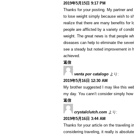
2019年5月15日 9:17 PM
Thanks for your posting. My partner and 
to lose weight simply because wish to sh
realize that there are many benefits for l
people are afflicted by a variety of condi
weight. The great news is that people w
diseases can help to eliminate the severi
see a steady but noted improvement in h
achieved.
返信
venta por catalogo
より:
2019年5月16日 12:30 AM
My brother suggested I may like this web
my day. You cann’t consider simply how 
返信
crystalclutch.com
より:
2019年5月16日 3:44 AM
Thanks for your article on the traveling in
considering traveling, it really is absolu