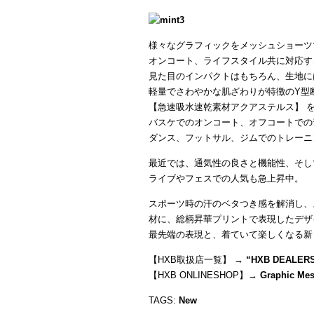
様々なグラフィックをメッシュショーツ
オンコート、ライフスタイル共に対応す
見た目のインパクトはもちろん、生地に
軽量でさわやかな肌ざわりが特徴のY型
【急速吸水速乾素材アクアステルス】 
バスケでのオンコート、オフコートでの
ダンス、フットサル、ジムでのトレーニ
最近では、通気性の良さと機能性、そし
ライブやフェスでの人気も急上昇中。
スポーツ時の汗のベタつき感を解消し、
材に、総柄昇華プリントで表現したデザ
最先端の表現と、着ていて楽しくなる新
【HXB取扱店一覧】 →
“
HXB DEALER
【HXB ONLINESHOP】→
Graphic Me
TAGS:
New