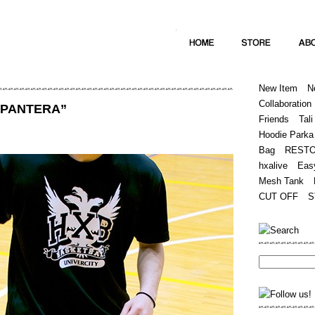
Home
Hugest
About
Store
New Item
N
Collaboration
T PANTERA”
Friends
Tali
Hoodie Parka
Bag
REST
hxalive
Eas
Mesh Tank
CUT OFF
S