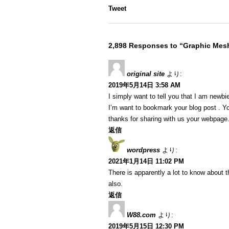
Tweet
2,898 Responses to “Graphic Me
original site
より:
2019年5月14日 3:58 AM
I simply want to tell you that I am newbi
I’m want to bookmark your blog post . Y
thanks for sharing with us your webpage
返信
wordpress
より:
2021年1月14日 11:02 PM
There is apparently a lot to know about t
also.
返信
W88.com
より:
2019年5月15日 12:30 PM