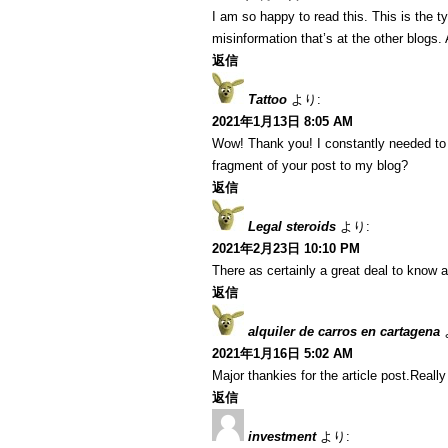
I am so happy to read this. This is the 
misinformation that’s at the other blogs.
返信
Tattoo
より:
2021年1月13日 8:05 AM
Wow! Thank you! I constantly needed to w
fragment of your post to my blog?
返信
Legal steroids
より:
2021年2月23日 10:10 PM
There as certainly a great deal to know a
返信
alquiler de carros en cartagena
2021年1月16日 5:02 AM
Major thankies for the article post.Reall
返信
investment
より: