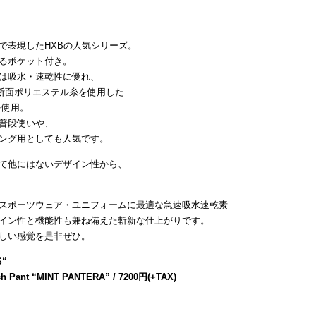
で表現したHXBの人気シリーズ。
るポケット付き。
は吸水・速乾性に優れ、
断面ポリエステル糸を使用した
を使用。
普段使いや、
ング用としても人気です。
て他にはないデザイン性から、
スポーツウェア・ユニフォームに最適な急速吸水速乾素
イン性と機能性も兼ね備えた斬新な仕上がりです。
しい感覚を是非ぜひ。
S
“
sh Pant “MINT PANTERA” / 7200円(+TAX)