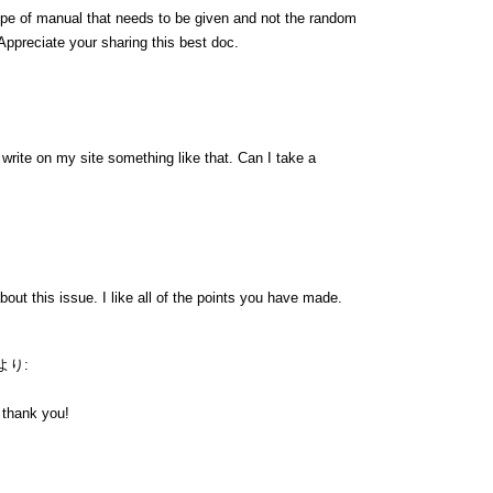
type of manual that needs to be given and not the random
 Appreciate your sharing this best doc.
rite on my site something like that. Can I take a
bout this issue. I like all of the points you have made.
より:
y thank you!