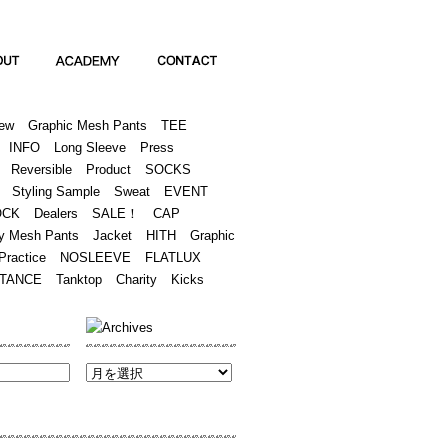
Academy
Contact
ew
Graphic Mesh Pants
TEE
INFO
Long Sleeve
Press
Reversible
Product
SOCKS
Styling Sample
Sweat
EVENT
OCK
Dealers
SALE！
CAP
y Mesh Pants
Jacket
HITH
Graphic
Practice
NOSLEEVE
FLATLUX
TANCE
Tanktop
Charity
Kicks