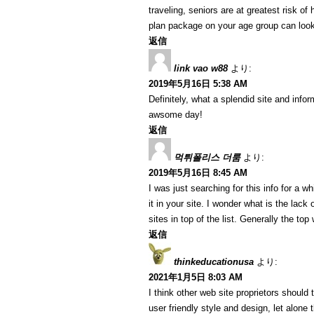
traveling, seniors are at greatest risk o
plan package on your age group can look
返信
link vao w88
より:
2019年5月16日 5:38 AM
Definitely, what a splendid site and info
awsome day!
返信
먹튀폴리스 더룸
より:
2019年5月16日 8:45 AM
I was just searching for this info for a wh
it in your site. I wonder what is the lack
sites in top of the list. Generally the top
返信
thinkeducationusa
より:
2021年1月5日 8:03 AM
I think other web site proprietors should
user friendly style and design, let alone 