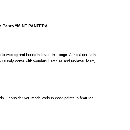
sh Pants “MINT PANTERA””
e to weblog and honestly loved this page. Almost certainly
ou surely come with wonderful articles and reviews. Many
.
his. I consider you made various good points in features