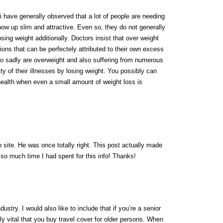
i have generally observed that a lot of people are needing
ow up slim and attractive. Even so, they do not generally
osing weight additionally. Doctors insist that over weight
tions that can be perfectely attributed to their own excess
ho sadly are overweight and also suffering from numerous
ty of their illnesses by losing weight. You possibly can
ealth when even a small amount of weight loss is
 site. He was once totally right. This post actually made
so much time I had spent for this info! Thanks!
dustry. I would also like to include that if you’re a senior
tely vital that you buy travel cover for older persons. When