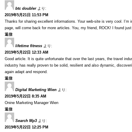
btc doubler
より:
2019年5月21日 11:53 PM
Thanks for sharing excellent informations. Your web-site is very cool. I’m
page, will come back for more articles. You, my friend, ROCK! I found just
返信
lifetime fitness
より:
2019年5月22日 12:33 AM
Good article. It is quite unfortunate that over the last years, the travel ind
industry has really proven to be solid, resilient and also dynamic, discove
again adapt and respond.
返信
Digital Marketing Wien
より:
2019年5月22日 8:35 AM
Onine Marketing Manager Wien
返信
Search Mp3
より:
2019年5月22日 12:25 PM