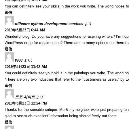
You can definitely see your skills in the work you write. The world hopes f
返信
offhsore python development services
より:
2019年5月23日 6:44 AM
Wonderful blog! Do you have any suggestions for aspiring writers? I’m hopi
WordPress or go for a paid option? There are so many options out there that
返信
W88
より:
2019年5月23日 11:42 AM
You could definitely see your skills in the paintings you write. The world 
“There are only two industries that refer to their customers as users.” by 
返信
토토 사이트
より:
2019年5月23日 12:24 PM
Thanks for the sensible critique. Me & my neighbor were just preparing to do
glad to see such excellent information being shared freely out there.
返信