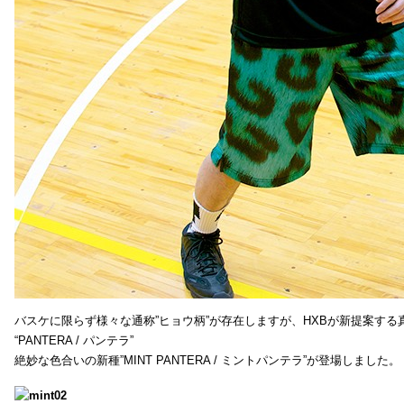
バスケに限らず様々な通称”ヒョウ柄”が存在しますが、HXBが新提案する真
“PANTERA / パンテラ”
絶妙な色合いの新種”MINT PANTERA / ミントパンテラ”が登場しました。