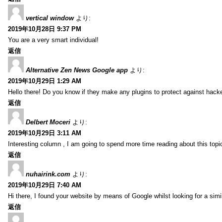
vertical window
より:
2019年10月28日 9:37 PM
You are a very smart individual!
返信
Alternative Zen News Google app
より:
2019年10月29日 1:29 AM
Hello there! Do you know if they make any plugins to protect against hacke
返信
Delbert Moceri
より:
2019年10月29日 3:11 AM
Interesting column , I am going to spend more time reading about this topi
返信
nuhairink.com
より:
2019年10月29日 7:40 AM
Hi there, I found your website by means of Google whilst looking for a sim
返信