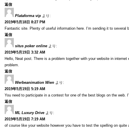
返信
Plataforma vip
より:
2019年5月18日 8:27 PM
Fantastic site. Plenty of useful information here. I’m sending it to several
返信
situs poker online
より:
2019年5月19日 3:32 AM
Hello, Neat post. There is a problem together with your website in internet ex
problem.
返信
Werbeanimation Wien
より:
2019年5月19日 5:19 AM
You need to participate in a contest for one of the best blogs on the web. I’
返信
ML Luxury Drive
より:
2019年5月19日 7:19 AM
of course like your website however you have to test the spelling on quite a