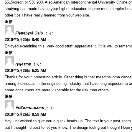
$515/credit or $30,900. Also American Intercontinental University Online g
studying has made having your higher education degree much simpler becau
other tips I have really learned from your web site.
返信
Flyttebyrå Oslo
より:
2019年5月25日 8:40 AM
Enjoyed examining this, very good stuff, appreciate it. “It is well to reme
返信
rygestop
より:
2019年5月26日 6:25 AM
Thanks for your interesting article. Other thing is that mesothelioma cance
among individuals in the engineering industry that have long exposure to as
some consumers are more vulnerable for the risk than others.
返信
รับจัดงานแต่งงาน
より:
2019年5月26日 8:59 AM
Hey just wanted to give you a quick heads up. The text in your post seem to
but I thought I’d post to let you know. The design look great though! Hope