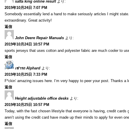
satta king online result
より:
2019年10月24日 7:07 PM
Somebody essentially lend a hand to make seriously articles I might state.
extraordinary. Great activity!
返信
John Deere Repair Manuals
より:
2019年10月24日 10:57 PM
sports jerseys that uses cotton and polyester fabric are much cooler to us
返信
เช่ารถ Alphard
より:
2019年10月25日 7:33 PM
F*ckin’ amazing issues here. I’m very happy to peer your post. Thanks a l
返信
Height adjustable office desks
より:
2019年10月25日 10:57 PM
Today, with the fast chosen lifestyle that everyone is having, credit card
aren’t using the credit card have made up their minds to apply for even on
返信