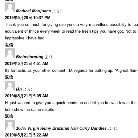
Medical Marijuana
より:
2019年5月20日 10:37 PM
Thank you so much for giving everyone a very marvellous possiblity to read
equivalent of thrice every week to read the fresh tips you have got. Not to 
impressive I have had.
返信
Brainstorming
より:
2019年5月21日 4:51 AM
Its fantastic as your other content : D, regards for putting up. “A great flame
返信
lån
より:
2019年5月21日 5:05 AM
Hi just wanted to give you a quick heads up and let you know a few of the ima
both show the same results.
返信
100% Virgin Remy Brazilian Hair Curly Bundles
より:
2019年5月21日 5:22 AM