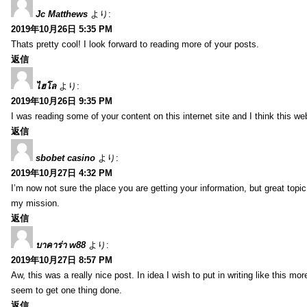
Jc Matthews
より:
2019年10月26日 5:35 PM
Thats pretty cool! I look forward to reading more of your posts.
返信
ไฮโล
より:
2019年10月26日 9:35 PM
I was reading some of your content on this internet site and I think this we
返信
sbobet casino
より:
2019年10月27日 4:32 PM
I’m now not sure the place you are getting your information, but great topi
my mission.
返信
บาคาร่า w88
より:
2019年10月27日 8:57 PM
Aw, this was a really nice post. In idea I wish to put in writing like this
seem to get one thing done.
返信