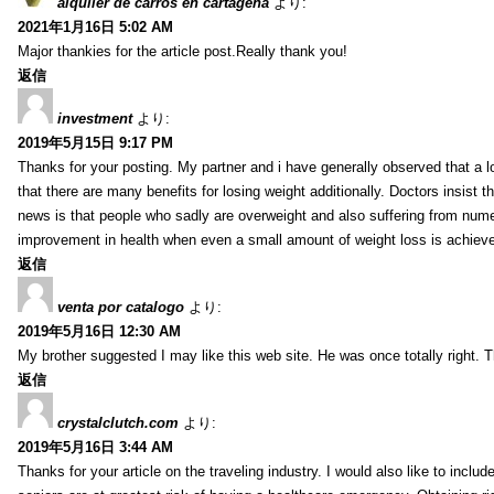
alquiler de carros en cartagena
より:
2021年1月16日 5:02 AM
Major thankies for the article post.Really thank you!
返信
investment
より:
2019年5月15日 9:17 PM
Thanks for your posting. My partner and i have generally observed that a l
that there are many benefits for losing weight additionally. Doctors insist t
news is that people who sadly are overweight and also suffering from numer
improvement in health when even a small amount of weight loss is achiev
返信
venta por catalogo
より:
2019年5月16日 12:30 AM
My brother suggested I may like this web site. He was once totally right.
返信
crystalclutch.com
より:
2019年5月16日 3:44 AM
Thanks for your article on the traveling industry. I would also like to include