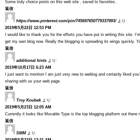
Some truly choice posts on this web site , saved to favorites .
返信
https://www.pinterest.com/pin/745697650779337993/
より:
2019年5月22日 12:53 PM
I would like to thank you for the efforts you have put in writing this site.
get my own blog now. Really the blogging is spreading its wings quickly. You
返信
additional hints
より:
2019年10月17日 6:23 AM
I just want to mention I am just very new to weblog and certainly liked you
sharing with us your web page.
返信
Troy Koubek
より:
2019年5月23日 12:05 AM
Currently it looks like Movable Type is the top blogging platform out there 
返信
SMM
より:
2019年5月23日 12:31 AM