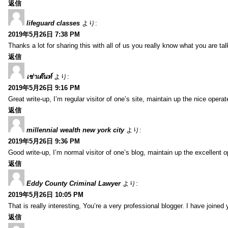
返信
lifeguard classes
より:
2019年5月26日 7:38 PM
Thanks a lot for sharing this with all of us you really know what you are 
返信
เช่าเต๊นท์
より:
2019年5月26日 9:16 PM
Great write-up, I’m regular visitor of one’s site, maintain up the nice operate
返信
millennial wealth new york city
より:
2019年5月26日 9:36 PM
Good write-up, I’m normal visitor of one’s blog, maintain up the excellent ope
返信
Eddy County Criminal Lawyer
より:
2019年5月26日 10:05 PM
That is really interesting, You’re a very professional blogger. I have joine
返信