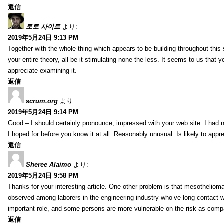
返信
토토 사이트
より:
2019年5月24日 9:13 PM
Together with the whole thing which appears to be building throughout this 
your entire theory, all be it stimulating none the less. It seems to us that y
appreciate examining it.
返信
scrum.org
より:
2019年5月24日 9:14 PM
Good – I should certainly pronounce, impressed with your web site. I had no
I hoped for before you know it at all. Reasonably unusual. Is likely to app
返信
Sheree Alaimo
より:
2019年5月24日 9:58 PM
Thanks for your interesting article. One other problem is that mesothelioma 
observed among laborers in the engineering industry who’ve long contact wi
important role, and some persons are more vulnerable on the risk as comp
返信