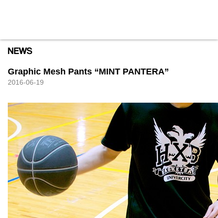
HXB
Home
Hugest
About
Academy
Contact
Store
Graphic Mesh Pants “MINT PANTERA”
2016-06-19