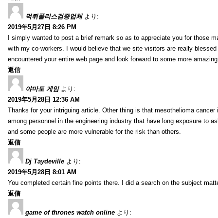
먹튀폴리스검증업체
より:
2019年5月27日 8:26 PM
I simply wanted to post a brief remark so as to appreciate you for those m
with my co-workers. I would believe that we site visitors are really blesse
encountered your entire web page and look forward to some more amazing mi
返信
야마토 게임
より:
2019年5月28日 12:36 AM
Thanks for your intriguing article. Other thing is that mesothelioma cancer 
among personnel in the engineering industry that have long exposure to asb
and some people are more vulnerable for the risk than others.
返信
Dj Taydeville
より:
2019年5月28日 8:01 AM
You completed certain fine points there. I did a search on the subject mat
返信
game of thrones watch online
より: