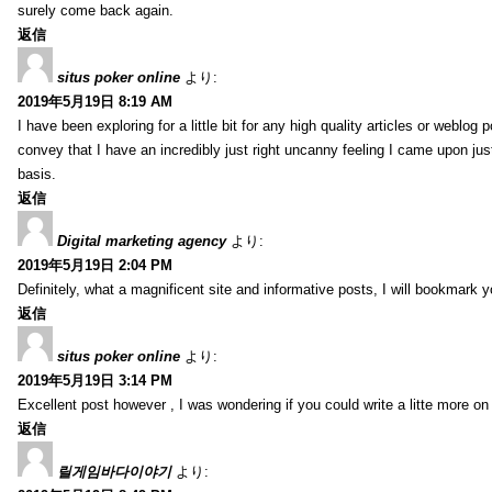
surely come back again.
返信
situs poker online
より:
2019年5月19日 8:19 AM
I have been exploring for a little bit for any high quality articles or weblo
convey that I have an incredibly just right uncanny feeling I came upon just
basis.
返信
Digital marketing agency
より:
2019年5月19日 2:04 PM
Definitely, what a magnificent site and informative posts, I will bookmark 
返信
situs poker online
より:
2019年5月19日 3:14 PM
Excellent post however , I was wondering if you could write a litte more on th
返信
릴게임바다이야기
より: