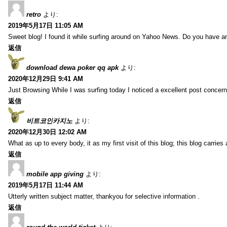
retro
より:
2019年5月17日 11:05 AM
Sweet blog! I found it while surfing around on Yahoo News. Do you have any
返信
download dewa poker qq apk
より:
2020年12月29日 9:41 AM
Just Browsing While I was surfing today I noticed a excellent post concern
返信
비트코인카지노
より:
2020年12月30日 12:02 AM
What as up to every body, it as my first visit of this blog; this blog carries
返信
mobile app giving
より:
2019年5月17日 11:44 AM
Utterly written subject matter, thankyou for selective information .
返信