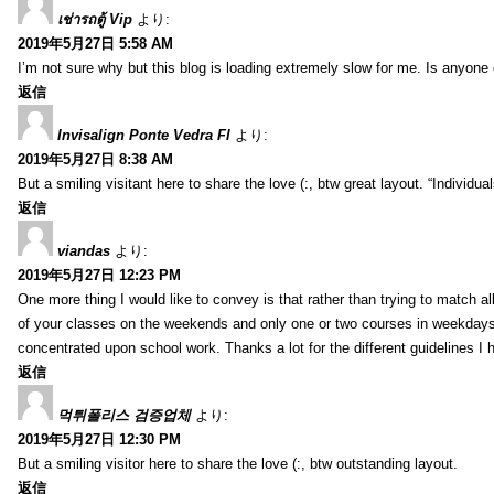
เช่ารถตู้ Vip
より:
2019年5月27日 5:58 AM
I’m not sure why but this blog is loading extremely slow for me. Is anyone e
返信
Invisalign Ponte Vedra Fl
より:
2019年5月27日 8:38 AM
But a smiling visitant here to share the love (:, btw great layout. “Individu
返信
viandas
より:
2019年5月27日 12:23 PM
One more thing I would like to convey is that rather than trying to match a
of your classes on the weekends and only one or two courses in weekdays, 
concentrated upon school work. Thanks a lot for the different guidelines I 
返信
먹튀폴리스 검증업체
より:
2019年5月27日 12:30 PM
But a smiling visitor here to share the love (:, btw outstanding layout.
返信