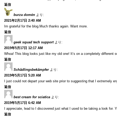
返信
burza domén
より:
2021年2月17日 2:40 AM
Im grateful for the blog.Much thanks again. Want more.
返信
geek squad tech support
より:
2019年5月17日 12:17 AM
Whoa! This blog looks just like my old one! It’s on a completely different 
返信
Schädlingsbekämpfer
より:
2019年5月17日 5:20 AM
I just could not depart your web site prior to suggesting that I extremely 
返信
best cream for sciatica
より:
2019年5月17日 6:42 AM
I appreciate, lead to I discovered just what I used to be taking a look f
返信