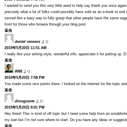
I wanted to send you this very little word to help say thank you once agai
precisely what a lot of folks could possibly have sold as an e-book to end
served like a easy way to fully grasp that other people have the same eag
front for those who browse through your blog post.
返信
dental veneers
より:
2019年5月20日 11:51 AM
I really like your writing style, wonderful info, appreciate it for putting up
返信
W88
より:
2019年5月20日 7:58 PM
You made some nice points there. I looked on the internet for the topic and
返信
dimagrante
より:
2019年5月20日 8:01 PM
Hey there! This is kind of off topic but I need some help from an established
my own but I’m not sure where to start. Do you have any ideas or suggesti
返信