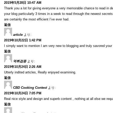
2019年5月28日 10:47 AM
Thank you a lot for giving everyone a very memorable chance to read in deta
your blog particularly 3 times in a week to read through the newest secrets 
are certainly the most efficient I’ve ever had.
返信
article
より:
2019年10月22日 1:42 PM
I simply want to mention I am very new to blogging and truly savored your
返信
먹튀검증
より:
2019年10月24日 2:26 AM
Utterly indited articles, Really enjoyed examining.
返信
CBD Cooking Contest
より:
2019年10月24日 7:05 PM
Real nice style and design and superb content , nothing at all else we requi
返信