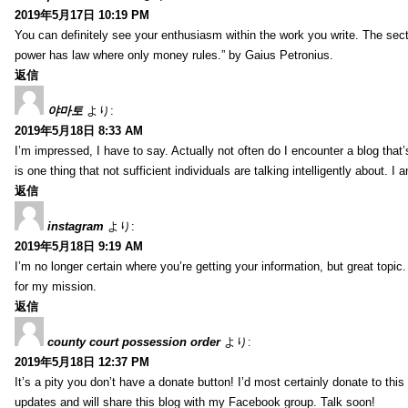
2019年5月17日 10:19 PM
You can definitely see your enthusiasm within the work you write. The sect
power has law where only money rules.” by Gaius Petronius.
返信
야마토
より:
2019年5月18日 8:33 AM
I’m impressed, I have to say. Actually not often do I encounter a blog that’
is one thing that not sufficient individuals are talking intelligently about. 
返信
instagram
より:
2019年5月18日 9:19 AM
I’m no longer certain where you’re getting your information, but great topic
for my mission.
返信
county court possession order
より:
2019年5月18日 12:37 PM
It’s a pity you don’t have a donate button! I’d most certainly donate to thi
updates and will share this blog with my Facebook group. Talk soon!