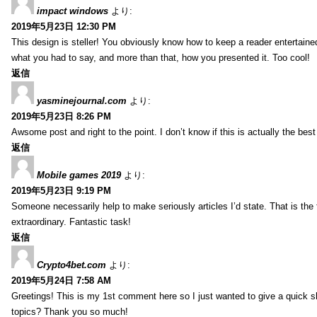
impact windows
より:
2019年5月23日 12:30 PM
This design is steller! You obviously know how to keep a reader entertain
what you had to say, and more than that, how you presented it. Too cool!
返信
yasminejournal.com
より:
2019年5月23日 8:26 PM
Awsome post and right to the point. I don’t know if this is actually the 
返信
Mobile games 2019
より:
2019年5月23日 9:19 PM
Someone necessarily help to make seriously articles I’d state. That is the 
extraordinary. Fantastic task!
返信
Crypto4bet.com
より:
2019年5月24日 7:58 AM
Greetings! This is my 1st comment here so I just wanted to give a quick s
topics? Thank you so much!