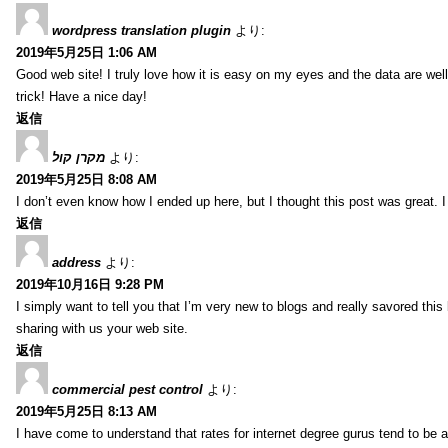
wordpress translation plugin
より:
2019年5月25日 1:06 AM
Good web site! I truly love how it is easy on my eyes and the data are we
trick! Have a nice day!
返信
מקרן קול
より:
2019年5月25日 8:08 AM
I don’t even know how I ended up here, but I thought this post was great. I
返信
address
より:
2019年10月16日 9:28 PM
I simply want to tell you that I’m very new to blogs and really savored th
sharing with us your web site.
返信
commercial pest control
より:
2019年5月25日 8:13 AM
I have come to understand that rates for internet degree gurus tend to be 