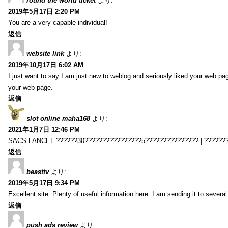
round the world ticket
より:
2019年5月17日 2:20 PM
You are a very capable individual!
返信
website link
より:
2019年10月17日 6:02 AM
I just want to say I am just new to weblog and seriously liked your web pa
your web page.
返信
slot online maha168
より:
2021年1月7日 12:46 PM
SACS LANCEL ??????30????????????????5??????????????? | ??????
返信
beasttv
より:
2019年5月17日 9:34 PM
Excellent site. Plenty of useful information here. I am sending it to several
返信
push ads review
より: