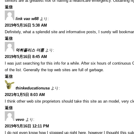
seniors are at greatest risk of having a healthcare emergency. Obtaining r
返信
link vao w88
より:
2019年5月16日 5:38 AM
Definitely, what a splendid site and informative posts, I surely will book
返信
먹튀폴리스 더룸
より:
2019年5月16日 8:45 AM
I was just searching for this info for a while. After six hours of continuous G
of the list. Generally the top web sites are full of garbage.
返信
thinkeducationusa
より:
2021年1月5日 8:03 AM
I think other web site proprietors should take this site as an model, very cl
返信
vevo
より:
2019年5月16日 12:11 PM
I do not even know how I stopped up right here, however I thought this sub