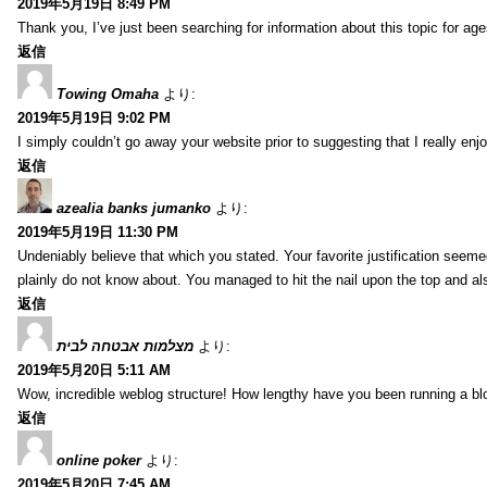
2019年5月19日 8:49 PM
Thank you, I’ve just been searching for information about this topic for ag
返信
Towing Omaha
より:
2019年5月19日 9:02 PM
I simply couldn’t go away your website prior to suggesting that I really enj
返信
azealia banks jumanko
より:
2019年5月19日 11:30 PM
Undeniably believe that which you stated. Your favorite justification seemed
plainly do not know about. You managed to hit the nail upon the top and al
返信
מצלמות אבטחה לבית
より:
2019年5月20日 5:11 AM
Wow, incredible weblog structure! How lengthy have you been running a blog
返信
online poker
より:
2019年5月20日 7:45 AM