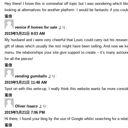
Hey there! I know this is somewhat off topic but I was wondering which blo
looking at alternatives for another platform. I would be fantastic if you coul
返信
venice fl homes for sale
より:
2019年5月21日 8:03 AM
My husband and i were very cheerful that Louis could carry out his researc
gift of ideas which usually the rest might have been selling. And now we 
menu, the relationships your site give support to create – it’s many astound
for all the pieces!
返信
vending gumballs
より:
2019年5月21日 11:48 AM
Spot on with this write-up, I really think this website wants far more conside
返信
Oliver Isaacs
より:
2019年5月21日 7:06 PM
Hi there, I found your blog by the use of Google whilst searching for a rel
返信