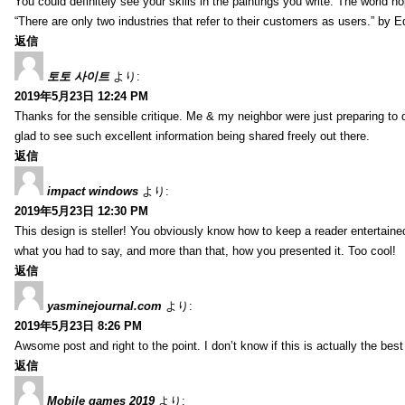
You could definitely see your skills in the paintings you write. The world 
“There are only two industries that refer to their customers as users.” by 
返信
토토 사이트
より:
2019年5月23日 12:24 PM
Thanks for the sensible critique. Me & my neighbor were just preparing to do
glad to see such excellent information being shared freely out there.
返信
impact windows
より:
2019年5月23日 12:30 PM
This design is steller! You obviously know how to keep a reader entertain
what you had to say, and more than that, how you presented it. Too cool!
返信
yasminejournal.com
より:
2019年5月23日 8:26 PM
Awsome post and right to the point. I don’t know if this is actually the 
返信
Mobile games 2019
より: