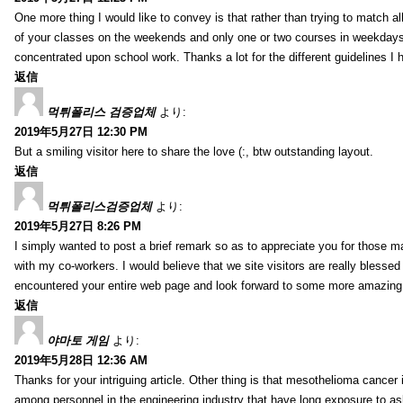
One more thing I would like to convey is that rather than trying to match a
of your classes on the weekends and only one or two courses in weekdays, 
concentrated upon school work. Thanks a lot for the different guidelines I 
返信
먹튀폴리스 검증업체
より:
2019年5月27日 12:30 PM
But a smiling visitor here to share the love (:, btw outstanding layout.
返信
먹튀폴리스검증업체
より:
2019年5月27日 8:26 PM
I simply wanted to post a brief remark so as to appreciate you for those m
with my co-workers. I would believe that we site visitors are really blesse
encountered your entire web page and look forward to some more amazing mi
返信
야마토 게임
より:
2019年5月28日 12:36 AM
Thanks for your intriguing article. Other thing is that mesothelioma cancer 
among personnel in the engineering industry that have long exposure to asb