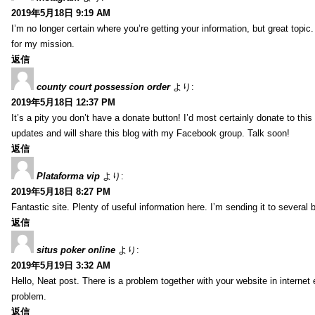
2019年5月18日 9:19 AM
I’m no longer certain where you’re getting your information, but great topic
for my mission.
返信
county court possession order
より:
2019年5月18日 12:37 PM
It’s a pity you don’t have a donate button! I’d most certainly donate to thi
updates and will share this blog with my Facebook group. Talk soon!
返信
Plataforma vip
より:
2019年5月18日 8:27 PM
Fantastic site. Plenty of useful information here. I’m sending it to several
返信
situs poker online
より:
2019年5月19日 3:32 AM
Hello, Neat post. There is a problem together with your website in internet ex
problem.
返信