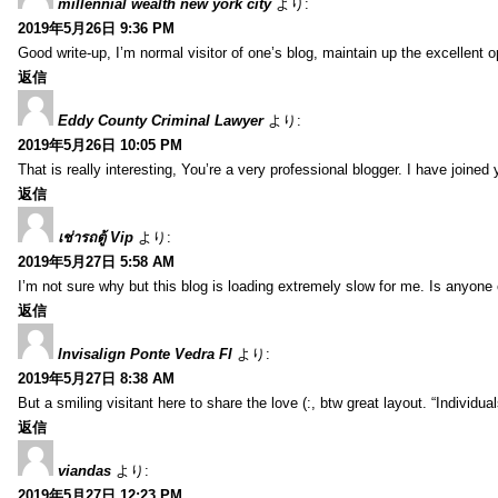
millennial wealth new york city
より:
2019年5月26日 9:36 PM
Good write-up, I’m normal visitor of one’s blog, maintain up the excellent ope
返信
Eddy County Criminal Lawyer
より:
2019年5月26日 10:05 PM
That is really interesting, You’re a very professional blogger. I have joine
返信
เช่ารถตู้ Vip
より:
2019年5月27日 5:58 AM
I’m not sure why but this blog is loading extremely slow for me. Is anyone e
返信
Invisalign Ponte Vedra Fl
より:
2019年5月27日 8:38 AM
But a smiling visitant here to share the love (:, btw great layout. “Individu
返信
viandas
より:
2019年5月27日 12:23 PM