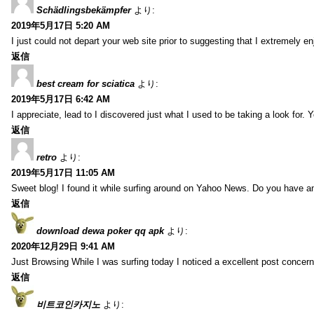
Schädlingsbekämpfer
より:
2019年5月17日 5:20 AM
I just could not depart your web site prior to suggesting that I extremely 
返信
best cream for sciatica
より:
2019年5月17日 6:42 AM
I appreciate, lead to I discovered just what I used to be taking a look f
返信
retro
より:
2019年5月17日 11:05 AM
Sweet blog! I found it while surfing around on Yahoo News. Do you have any
返信
download dewa poker qq apk
より:
2020年12月29日 9:41 AM
Just Browsing While I was surfing today I noticed a excellent post concern
返信
비트코인카지노
より: