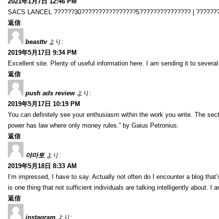
2021年1月7日 12:46 PM
SACS LANCEL ??????30????????????????5??????????????? | ??????
返信
beasttv
より:
2019年5月17日 9:34 PM
Excellent site. Plenty of useful information here. I am sending it to several
返信
push ads review
より:
2019年5月17日 10:19 PM
You can definitely see your enthusiasm within the work you write. The sect
power has law where only money rules.” by Gaius Petronius.
返信
야마토
より:
2019年5月18日 8:33 AM
I’m impressed, I have to say. Actually not often do I encounter a blog that’
is one thing that not sufficient individuals are talking intelligently about. 
返信
instagram
より: