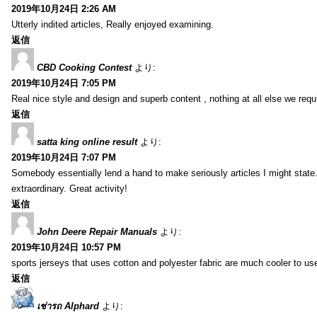
2019年10月24日 2:26 AM
Utterly indited articles, Really enjoyed examining.
返信
CBD Cooking Contest
より:
2019年10月24日 7:05 PM
Real nice style and design and superb content , nothing at all else we requi
返信
satta king online result
より:
2019年10月24日 7:07 PM
Somebody essentially lend a hand to make seriously articles I might state.
extraordinary. Great activity!
返信
John Deere Repair Manuals
より:
2019年10月24日 10:57 PM
sports jerseys that uses cotton and polyester fabric are much cooler to us
返信
เช่ารถ Alphard
より: