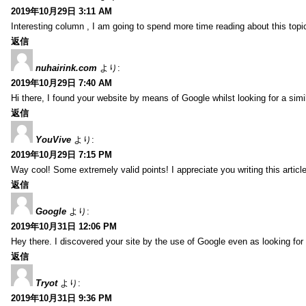
2019年10月29日 3:11 AM
Interesting column , I am going to spend more time reading about this topi
返信
nuhairink.com
より:
2019年10月29日 7:40 AM
Hi there, I found your website by means of Google whilst looking for a sim
返信
YouVive
より:
2019年10月29日 7:15 PM
Way cool! Some extremely valid points! I appreciate you writing this article 
返信
Google
より:
2019年10月31日 12:06 PM
Hey there. I discovered your site by the use of Google even as looking fo
返信
Tryot
より:
2019年10月31日 9:36 PM