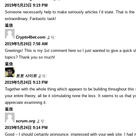
2019年5月23日 9:19 PM
Someone necessarily help to make seriously articles I’d state. That is the 
extraordinary. Fantastic task!
返信
Crypto4bet.com
より:
2019年5月24日 7:58 AM
Greetings! This is my 1st comment here so I just wanted to give a quick s
topics? Thank you so much!
返信
토토 사이트
より:
2019年5月24日 9:13 PM
Together with the whole thing which appears to be building throughout this 
your entire theory, all be it stimulating none the less. It seems to us that y
appreciate examining it.
返信
scrum.org
より:
2019年5月24日 9:14 PM
Good – I should certainly pronounce, impressed with your web site. I had no