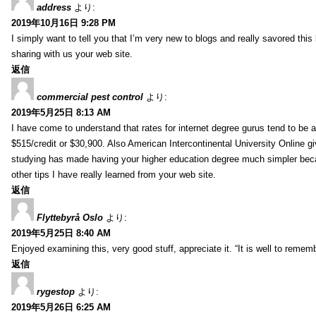
address
より:
2019年10月16日 9:28 PM
I simply want to tell you that I’m very new to blogs and really savored th
sharing with us your web site.
返信
commercial pest control
より:
2019年5月25日 8:13 AM
I have come to understand that rates for internet degree gurus tend to be 
$515/credit or $30,900. Also American Intercontinental University Online g
studying has made having your higher education degree much simpler becau
other tips I have really learned from your web site.
返信
Flyttebyrå Oslo
より:
2019年5月25日 8:40 AM
Enjoyed examining this, very good stuff, appreciate it. “It is well to reme
返信
rygestop
より:
2019年5月26日 6:25 AM