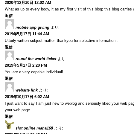
2020年12月30日 12:02 AM
What as up to every body, it as my first visit of this blog; this blog carries
返信
mobile app giving
より:
2019年5月17日 11:44 AM
Utterly written subject matter, thankyou for selective information .
返信
round the world ticket
より:
2019年5月17日 2:20 PM
You are a very capable individual!
返信
website link
より:
2019年10月17日 6:02 AM
I just want to say I am just new to weblog and seriously liked your web pa
your web page.
返信
slot online maha168
より: