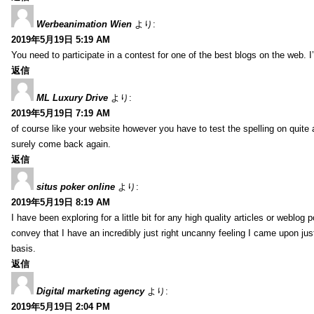
Werbeanimation Wien
より:
2019年5月19日 5:19 AM
You need to participate in a contest for one of the best blogs on the web. I’
返信
ML Luxury Drive
より:
2019年5月19日 7:19 AM
of course like your website however you have to test the spelling on quite a
surely come back again.
返信
situs poker online
より:
2019年5月19日 8:19 AM
I have been exploring for a little bit for any high quality articles or weblo
convey that I have an incredibly just right uncanny feeling I came upon just
basis.
返信
Digital marketing agency
より:
2019年5月19日 2:04 PM