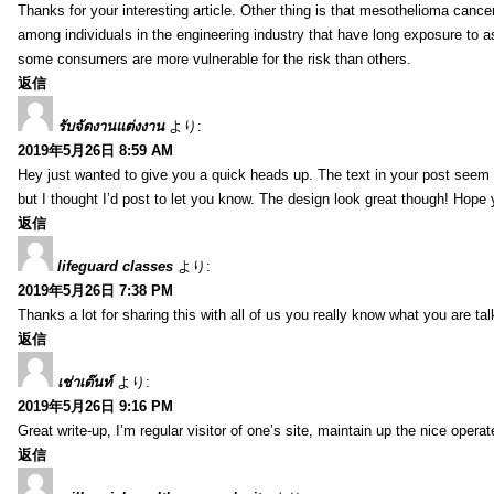
Thanks for your interesting article. Other thing is that mesothelioma cance
among individuals in the engineering industry that have long exposure to as
some consumers are more vulnerable for the risk than others.
返信
รับจัดงานแต่งงาน
より:
2019年5月26日 8:59 AM
Hey just wanted to give you a quick heads up. The text in your post seem to
but I thought I’d post to let you know. The design look great though! Hope
返信
lifeguard classes
より:
2019年5月26日 7:38 PM
Thanks a lot for sharing this with all of us you really know what you are 
返信
เช่าเต๊นท์
より:
2019年5月26日 9:16 PM
Great write-up, I’m regular visitor of one’s site, maintain up the nice operate
返信