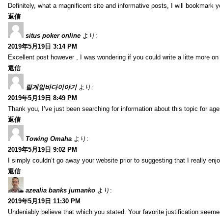
Definitely, what a magnificent site and informative posts, I will bookmark 
返信
situs poker online
より:
2019年5月19日 3:14 PM
Excellent post however , I was wondering if you could write a litte more on th
返信
릴게임바다이야기
より:
2019年5月19日 8:49 PM
Thank you, I’ve just been searching for information about this topic for ag
返信
Towing Omaha
より:
2019年5月19日 9:02 PM
I simply couldn’t go away your website prior to suggesting that I really enj
返信
azealia banks jumanko
より:
2019年5月19日 11:30 PM
Undeniably believe that which you stated. Your favorite justification seemed