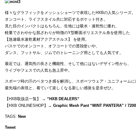
様々なグラフィックをメッシュショーツで表現したHXBの人気シリーズ。
オンコート、ライフスタイル共に対応するポケット付き。
見た目のインパクトはもちろん、生地には吸水・速乾性に優れ、
軽量でさわやかな肌ざわりが特徴のY型断面ポリエステル糸を使用した
【急速吸水速乾素材アクアステルス】 を使用。
バスケでのオンコート、オフコートでの普段使いや、
ダンス、フットサル、ジムでのトレーニング用としても人気です。
最近では、通気性の良さと機能性、そして他にはないデザイン性から、
ライブやフェスでの人気も急上昇中。
スポーツ時の汗のベタつき感を解消し、スポーツウェア・ユニフォームに
最先端の表現と、着ていて楽しくなる新しい感覚を是非ぜひ。
【HXB取扱店一覧】 →
“
HXB DEALERS
“
【HXB ONLINESHOP】→
Graphic Mesh Pant “MINT PANTERA” / 720
TAGS:
New
Tweet