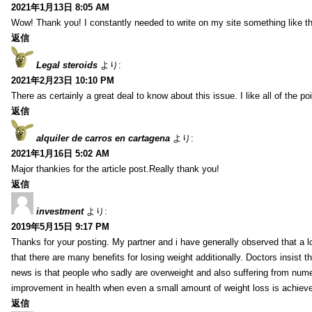
2021年1月13日 8:05 AM
Wow! Thank you! I constantly needed to write on my site something like th
返信
Legal steroids
より:
2021年2月23日 10:10 PM
There as certainly a great deal to know about this issue. I like all of the 
返信
alquiler de carros en cartagena
より:
2021年1月16日 5:02 AM
Major thankies for the article post.Really thank you!
返信
investment
より:
2019年5月15日 9:17 PM
Thanks for your posting. My partner and i have generally observed that a l
that there are many benefits for losing weight additionally. Doctors insist t
news is that people who sadly are overweight and also suffering from numer
improvement in health when even a small amount of weight loss is achiev
返信