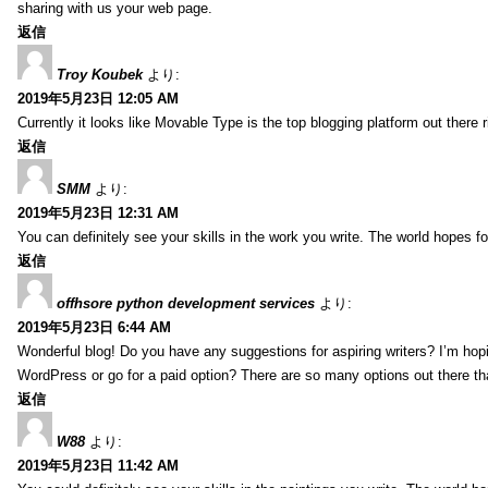
sharing with us your web page.
返信
Troy Koubek
より:
2019年5月23日 12:05 AM
Currently it looks like Movable Type is the top blogging platform out there 
返信
SMM
より:
2019年5月23日 12:31 AM
You can definitely see your skills in the work you write. The world hopes f
返信
offhsore python development services
より:
2019年5月23日 6:44 AM
Wonderful blog! Do you have any suggestions for aspiring writers? I’m hopi
WordPress or go for a paid option? There are so many options out there that
返信
W88
より:
2019年5月23日 11:42 AM