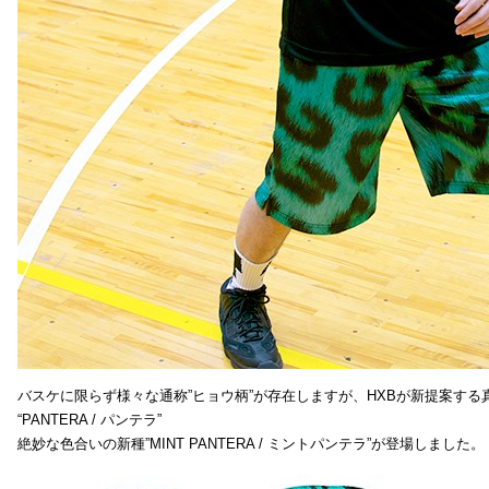
バスケに限らず様々な通称”ヒョウ柄”が存在しますが、HXBが新提案する真
“PANTERA / パンテラ”
絶妙な色合いの新種”MINT PANTERA / ミントパンテラ”が登場しました。