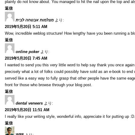
plainly do not know about. You managed to hit the nail upon the top and al
返信
מצלמות אבטחה לבית
より:
2019年5月20日 5:11 AM
Wow, incredible weblog structure! How lengthy have you been running a blog
返信
online poker
より:
2019年5月20日 7:45 AM
I wanted to send you this very little word to help say thank you once agai
precisely what a lot of folks could possibly have sold as an e-book to end
served like a easy way to fully grasp that other people have the same eag
front for those who browse through your blog post.
返信
dental veneers
より:
2019年5月20日 11:51 AM
I really like your writing style, wonderful info, appreciate it for putting up
返信
W88
より: