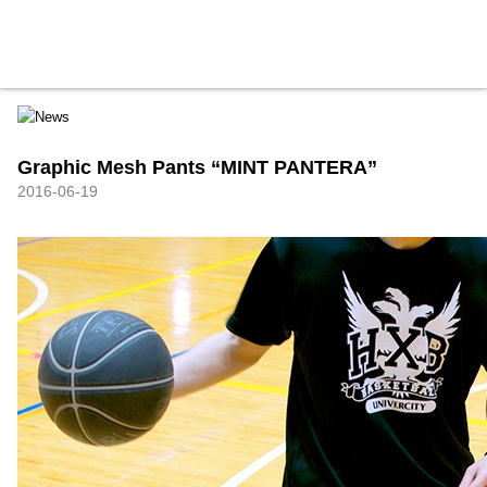
HXB
Home
Hugest
About
Academy
Contact
Store
Graphic Mesh Pants “MINT PANTERA”
2016-06-19