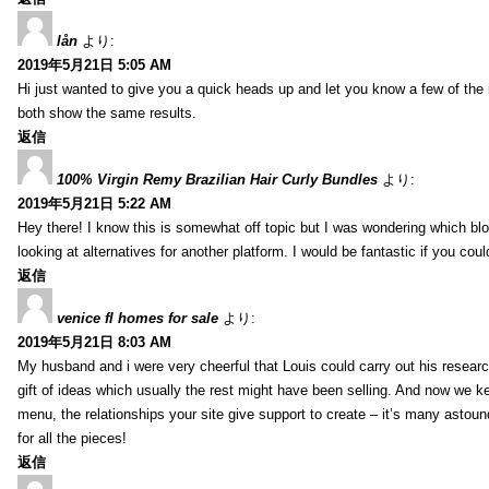
lån
より:
2019年5月21日 5:05 AM
Hi just wanted to give you a quick heads up and let you know a few of the ima
both show the same results.
返信
100% Virgin Remy Brazilian Hair Curly Bundles
より:
2019年5月21日 5:22 AM
Hey there! I know this is somewhat off topic but I was wondering which blo
looking at alternatives for another platform. I would be fantastic if you coul
返信
venice fl homes for sale
より:
2019年5月21日 8:03 AM
My husband and i were very cheerful that Louis could carry out his researc
gift of ideas which usually the rest might have been selling. And now we 
menu, the relationships your site give support to create – it’s many astound
for all the pieces!
返信