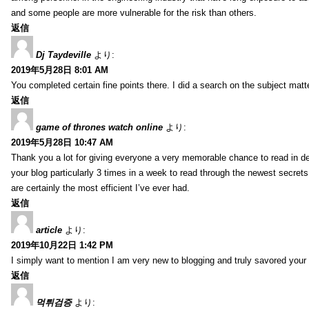
and some people are more vulnerable for the risk than others.
返信
Dj Taydeville
より:
2019年5月28日 8:01 AM
You completed certain fine points there. I did a search on the subject mat
返信
game of thrones watch online
より:
2019年5月28日 10:47 AM
Thank you a lot for giving everyone a very memorable chance to read in deta
your blog particularly 3 times in a week to read through the newest secrets 
are certainly the most efficient I’ve ever had.
返信
article
より:
2019年10月22日 1:42 PM
I simply want to mention I am very new to blogging and truly savored your
返信
먹튀검증
より: