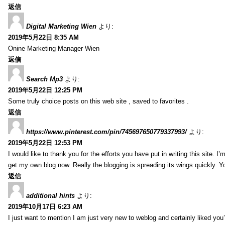
返信
Digital Marketing Wien
より:
2019年5月22日 8:35 AM
Onine Marketing Manager Wien
返信
Search Mp3
より:
2019年5月22日 12:25 PM
Some truly choice posts on this web site , saved to favorites .
返信
https://www.pinterest.com/pin/745697650779337993/
より:
2019年5月22日 12:53 PM
I would like to thank you for the efforts you have put in writing this site.
get my own blog now. Really the blogging is spreading its wings quickly. You
返信
additional hints
より:
2019年10月17日 6:23 AM
I just want to mention I am just very new to weblog and certainly liked you