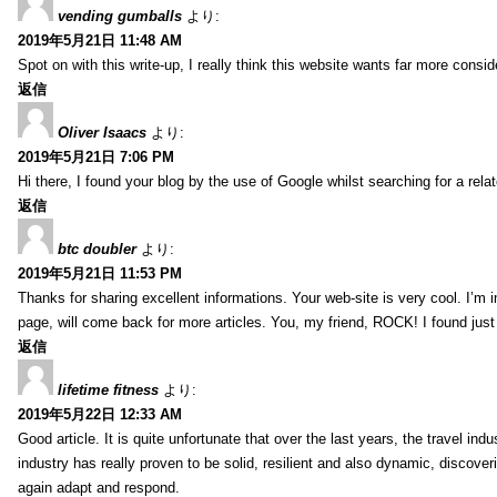
vending gumballs
より:
2019年5月21日 11:48 AM
Spot on with this write-up, I really think this website wants far more conside
返信
Oliver Isaacs
より:
2019年5月21日 7:06 PM
Hi there, I found your blog by the use of Google whilst searching for a rel
返信
btc doubler
より:
2019年5月21日 11:53 PM
Thanks for sharing excellent informations. Your web-site is very cool. I’m
page, will come back for more articles. You, my friend, ROCK! I found just
返信
lifetime fitness
より:
2019年5月22日 12:33 AM
Good article. It is quite unfortunate that over the last years, the travel ind
industry has really proven to be solid, resilient and also dynamic, discove
again adapt and respond.