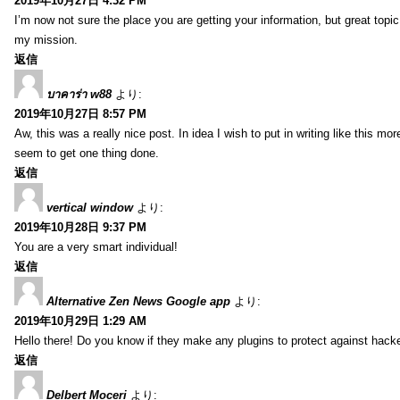
2019年10月27日 4:32 PM
I’m now not sure the place you are getting your information, but great topi
my mission.
返信
บาคาร่า w88
より:
2019年10月27日 8:57 PM
Aw, this was a really nice post. In idea I wish to put in writing like this
seem to get one thing done.
返信
vertical window
より:
2019年10月28日 9:37 PM
You are a very smart individual!
返信
Alternative Zen News Google app
より:
2019年10月29日 1:29 AM
Hello there! Do you know if they make any plugins to protect against hacke
返信
Delbert Moceri
より: