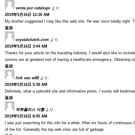
venta por catalogo
より:
2019年5月16日 12:30 AM
My brother suggested I may like this web site. He was once totally right.
返信
crystalclutch.com
より:
2019年5月16日 3:44 AM
Thanks for your article on the traveling industry. I would also like to include
seniors are at greatest risk of having a healthcare emergency. Obtaining r
返信
link vao w88
より:
2019年5月16日 5:38 AM
Definitely, what a splendid site and informative posts, I surely will book
返信
먹튀폴리스 더룸
より:
2019年5月16日 8:45 AM
I was just searching for this info for a while. After six hours of continuous G
of the list. Generally the top web sites are full of garbage.