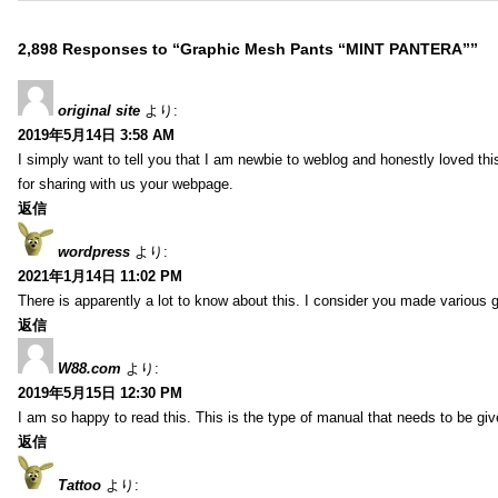
2,898 Responses to “Graphic Mesh Pants “MINT PANTERA””
original site
より:
2019年5月14日 3:58 AM
I simply want to tell you that I am newbie to weblog and honestly loved t
for sharing with us your webpage.
返信
wordpress
より:
2021年1月14日 11:02 PM
There is apparently a lot to know about this. I consider you made various g
返信
W88.com
より:
2019年5月15日 12:30 PM
I am so happy to read this. This is the type of manual that needs to be giv
返信
Tattoo
より: