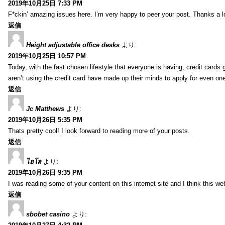
2019年10月25日 7:33 PM
F*ckin’ amazing issues here. I’m very happy to peer your post. Thanks a l
返信
Height adjustable office desks
より:
2019年10月25日 10:57 PM
Today, with the fast chosen lifestyle that everyone is having, credit card
aren’t using the credit card have made up their minds to apply for even on
返信
Jc Matthews
より:
2019年10月26日 5:35 PM
Thats pretty cool! I look forward to reading more of your posts.
返信
ไฮโล
より:
2019年10月26日 9:35 PM
I was reading some of your content on this internet site and I think this we
返信
sbobet casino
より: