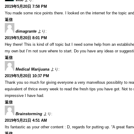
2019年5月20日 7:58 PM
You made some nice points there. I looked on the internet for the topic and
返信
dimagrante
より:
2019年5月20日 8:01 PM
Hey there! This is kind of off topic but I need some help from an established
my own but I’m not sure where to start. Do you have any ideas or suggesti
返信
Medical Marijuana
より:
2019年5月20日 10:37 PM
Thank you so much for giving everyone a very marvellous possiblity to read
equivalent of thrice every week to read the fresh tips you have got. Not to 
impressive I have had.
返信
Brainstorming
より:
2019年5月21日 4:51 AM
Its fantastic as your other content : D, regards for putting up. “A great flame
返信