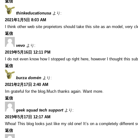
返信
thinkeducationusa
より:
2021年1月5日 8:03 AM
I think other web site proprietors should take this site as an model, very cl
返信
vevo
より:
2019年5月16日 12:11 PM
I do not even know how I stopped up right here, however I thought this sub
返信
burza domén
より:
2021年2月17日 2:40 AM
Im grateful for the blog.Much thanks again. Want more.
返信
geek squad tech support
より:
2019年5月17日 12:17 AM
Whoa! This blog looks just like my old one! It’s on a completely different 
返信