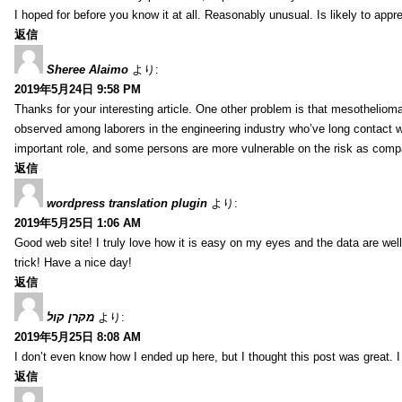
I hoped for before you know it at all. Reasonably unusual. Is likely to app
返信
Sheree Alaimo
より:
2019年5月24日 9:58 PM
Thanks for your interesting article. One other problem is that mesothelioma 
observed among laborers in the engineering industry who’ve long contact wi
important role, and some persons are more vulnerable on the risk as comp
返信
wordpress translation plugin
より:
2019年5月25日 1:06 AM
Good web site! I truly love how it is easy on my eyes and the data are we
trick! Have a nice day!
返信
מקרן קול
より:
2019年5月25日 8:08 AM
I don’t even know how I ended up here, but I thought this post was great. I
返信