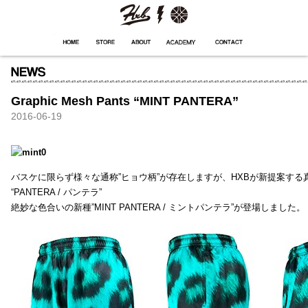
HXB
Home
Hugest
About
Academy
Contact
Store
Graphic Mesh Pants “MINT PANTERA”
2016-06-19
バスケに限らず様々な通称”ヒョウ柄”が存在しますが、HXBが新提案する真
“PANTERA / パンテラ”
絶妙な色合いの新種”MINT PANTERA / ミントパンテラ”が登場しました。