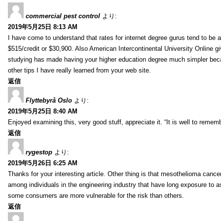
commercial pest control
より:
2019年5月25日 8:13 AM
I have come to understand that rates for internet degree gurus tend to be 
$515/credit or $30,900. Also American Intercontinental University Online g
studying has made having your higher education degree much simpler becau
other tips I have really learned from your web site.
返信
Flyttebyrå Oslo
より:
2019年5月25日 8:40 AM
Enjoyed examining this, very good stuff, appreciate it. “It is well to reme
返信
rygestop
より:
2019年5月26日 6:25 AM
Thanks for your interesting article. Other thing is that mesothelioma cance
among individuals in the engineering industry that have long exposure to as
some consumers are more vulnerable for the risk than others.
返信