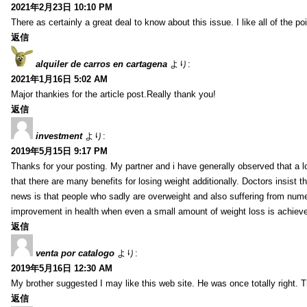
2021年2月23日 10:10 PM
There as certainly a great deal to know about this issue. I like all of the 
返信
alquiler de carros en cartagena
より:
2021年1月16日 5:02 AM
Major thankies for the article post.Really thank you!
返信
investment
より:
2019年5月15日 9:17 PM
Thanks for your posting. My partner and i have generally observed that a l
that there are many benefits for losing weight additionally. Doctors insist t
news is that people who sadly are overweight and also suffering from numer
improvement in health when even a small amount of weight loss is achiev
返信
venta por catalogo
より:
2019年5月16日 12:30 AM
My brother suggested I may like this web site. He was once totally right.
返信