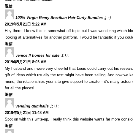
返信
100% Virgin Remy Brazilian Hair Curly Bundles
より:
2019年5月21日 5:22 AM
Hey there! I know this is somewhat off topic but I was wondering which blo
looking at alternatives for another platform. I would be fantastic if you coul
返信
venice fl homes for sale
より:
2019年5月21日 8:03 AM
My husband and i were very cheerful that Louis could carry out his researc
gift of ideas which usually the rest might have been selling. And now we 
menu, the relationships your site give support to create – it’s many astound
for all the pieces!
返信
vending gumballs
より:
2019年5月21日 11:48 AM
Spot on with this write-up, I really think this website wants far more conside
返信