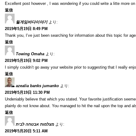
Excellent post however , I was wondering if you could write a litte more on th
返信
릴게임바다이야기
より:
2019年5月19日 8:49 PM
Thank you, I’ve just been searching for information about this topic for ag
返信
Towing Omaha
より:
2019年5月19日 9:02 PM
I simply couldn’t go away your website prior to suggesting that I really enj
返信
azealia banks jumanko
より:
2019年5月19日 11:30 PM
Undeniably believe that which you stated. Your favorite justification seemed
plainly do not know about. You managed to hit the nail upon the top and al
返信
מצלמות אבטחה לבית
より:
2019年5月20日 5:11 AM