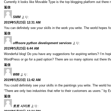
Currently it looks like Movable Type is the top blogging platform out there 
返信
SMM
より:
2019年5月23日 12:31 AM
You can definitely see your skills in the work you write. The world hopes f
返信
offhsore python development services
より:
2019年5月23日 6:44 AM
Wonderful blog! Do you have any suggestions for aspiring writers? I’m hopi
WordPress or go for a paid option? There are so many options out there that
返信
W88
より:
2019年5月23日 11:42 AM
You could definitely see your skills in the paintings you write. The world 
“There are only two industries that refer to their customers as users.” by 
返信
토토 사이트
より: