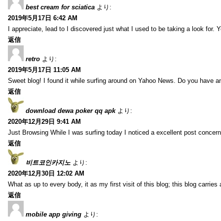
best cream for sciatica
より:
2019年5月17日 6:42 AM
I appreciate, lead to I discovered just what I used to be taking a look f
返信
retro
より:
2019年5月17日 11:05 AM
Sweet blog! I found it while surfing around on Yahoo News. Do you have any
返信
download dewa poker qq apk
より:
2020年12月29日 9:41 AM
Just Browsing While I was surfing today I noticed a excellent post concern
返信
비트코인카지노
より:
2020年12月30日 12:02 AM
What as up to every body, it as my first visit of this blog; this blog carries
返信
mobile app giving
より: