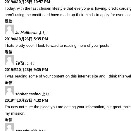
2019年10月25日 10:57 PM
Today, with the fast chosen lifestyle that everyone is having, credit card
aren’t using the credit card have made up their minds to apply for even on
返信
Jc Matthews
より:
2019年10月26日 5:35 PM
Thats pretty cool! I look forward to reading more of your posts.
返信
ไฮโล
より:
2019年10月26日 9:35 PM
I was reading some of your content on this internet site and I think this we
返信
sbobet casino
より:
2019年10月27日 4:32 PM
I’m now not sure the place you are getting your information, but great topi
my mission.
返信