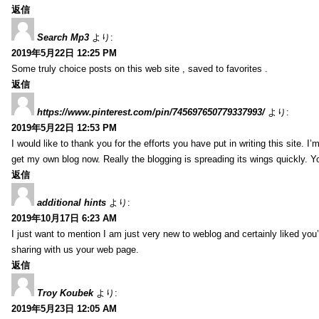
返信
Search Mp3
より:
2019年5月22日 12:25 PM
Some truly choice posts on this web site , saved to favorites .
返信
https://www.pinterest.com/pin/745697650779337993/
より:
2019年5月22日 12:53 PM
I would like to thank you for the efforts you have put in writing this site.
get my own blog now. Really the blogging is spreading its wings quickly. You
返信
additional hints
より:
2019年10月17日 6:23 AM
I just want to mention I am just very new to weblog and certainly liked you
sharing with us your web page.
返信
Troy Koubek
より:
2019年5月23日 12:05 AM