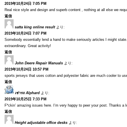
2019年10月24日 7:05 PM
Real nice style and design and superb content , nothing at all else we requi
返信
satta king online result
より:
2019年10月24日 7:07 PM
Somebody essentially lend a hand to make seriously articles I might state.
extraordinary. Great activity!
返信
John Deere Repair Manuals
より:
2019年10月24日 10:57 PM
sports jerseys that uses cotton and polyester fabric are much cooler to us
返信
เช่ารถ Alphard
より:
2019年10月25日 7:33 PM
F*ckin’ amazing issues here. I’m very happy to peer your post. Thanks a l
返信
Height adjustable office desks
より: