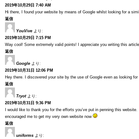
2019年10月29日 7:40 AM
Hi there, I found your website by means of Google whilst looking for a sim
返信
YouVive
より:
2019年10月29日 7:15 PM
Way cool! Some extremely valid points! I appreciate you writing this article 
返信
Google
より:
2019年10月31日 12:06 PM
Hey there. I discovered your site by the use of Google even as looking fo
返信
Tryot
より:
2019年10月31日 9:36 PM
I would like to thank you for the efforts you’ve put in penning this website.
encouraged me to get my very own website now
返信
uniforms
より: