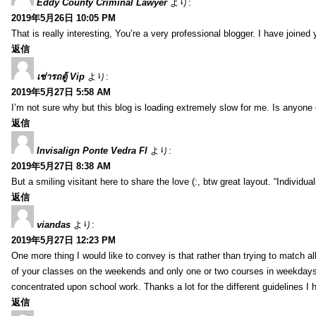
Eddy County Criminal Lawyer
より:
2019年5月26日 10:05 PM
That is really interesting, You’re a very professional blogger. I have joine
返信
เช่ารถตู้ Vip
より:
2019年5月27日 5:58 AM
I’m not sure why but this blog is loading extremely slow for me. Is anyone e
返信
Invisalign Ponte Vedra Fl
より:
2019年5月27日 8:38 AM
But a smiling visitant here to share the love (:, btw great layout. “Individu
返信
viandas
より:
2019年5月27日 12:23 PM
One more thing I would like to convey is that rather than trying to match a
of your classes on the weekends and only one or two courses in weekdays, 
concentrated upon school work. Thanks a lot for the different guidelines I 
返信