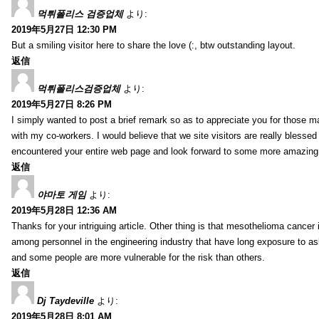
먹튀폴리스 검증업체
より:
2019年5月27日 12:30 PM
But a smiling visitor here to share the love (:, btw outstanding layout.
返信
먹튀폴리스검증업체
より:
2019年5月27日 8:26 PM
I simply wanted to post a brief remark so as to appreciate you for those m
with my co-workers. I would believe that we site visitors are really blesse
encountered your entire web page and look forward to some more amazing mi
返信
야마토 게임
より:
2019年5月28日 12:36 AM
Thanks for your intriguing article. Other thing is that mesothelioma cancer 
among personnel in the engineering industry that have long exposure to asb
and some people are more vulnerable for the risk than others.
返信
Dj Taydeville
より:
2019年5月28日 8:01 AM