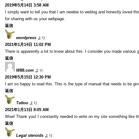
2019年5月14日 3:58 AM
I simply want to tell you that I am newbie to weblog and honestly loved t
for sharing with us your webpage.
返信
wordpress
より:
2021年1月14日 11:02 PM
There is apparently a lot to know about this. I consider you made various g
返信
W88.com
より:
2019年5月15日 12:30 PM
I am so happy to read this. This is the type of manual that needs to be giv
返信
Tattoo
より:
2021年1月13日 8:05 AM
Wow! Thank you! I constantly needed to write on my site something like th
返信
Legal steroids
より: