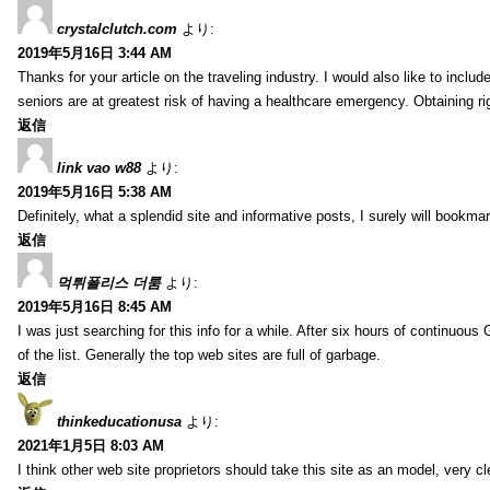
crystalclutch.com
より:
2019年5月16日 3:44 AM
Thanks for your article on the traveling industry. I would also like to include
seniors are at greatest risk of having a healthcare emergency. Obtaining r
返信
link vao w88
より:
2019年5月16日 5:38 AM
Definitely, what a splendid site and informative posts, I surely will book
返信
먹튀폴리스 더룸
より:
2019年5月16日 8:45 AM
I was just searching for this info for a while. After six hours of continuous G
of the list. Generally the top web sites are full of garbage.
返信
thinkeducationusa
より:
2021年1月5日 8:03 AM
I think other web site proprietors should take this site as an model, very cl