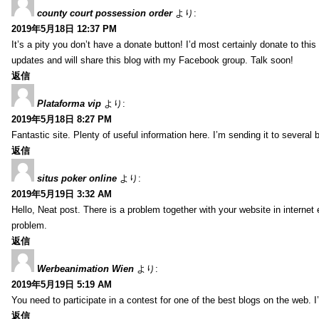
county court possession order
より:
2019年5月18日 12:37 PM
It’s a pity you don’t have a donate button! I’d most certainly donate to thi
updates and will share this blog with my Facebook group. Talk soon!
返信
Plataforma vip
より:
2019年5月18日 8:27 PM
Fantastic site. Plenty of useful information here. I’m sending it to several
返信
situs poker online
より:
2019年5月19日 3:32 AM
Hello, Neat post. There is a problem together with your website in internet ex
problem.
返信
Werbeanimation Wien
より:
2019年5月19日 5:19 AM
You need to participate in a contest for one of the best blogs on the web. I’
返信