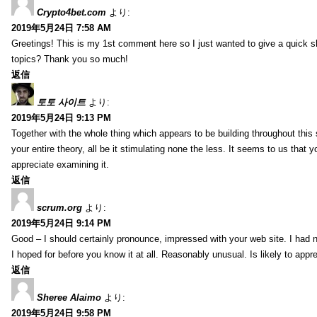
Crypto4bet.com
より:
2019年5月24日 7:58 AM
Greetings! This is my 1st comment here so I just wanted to give a quick s
topics? Thank you so much!
返信
토토 사이트
より:
2019年5月24日 9:13 PM
Together with the whole thing which appears to be building throughout this 
your entire theory, all be it stimulating none the less. It seems to us that y
appreciate examining it.
返信
scrum.org
より:
2019年5月24日 9:14 PM
Good – I should certainly pronounce, impressed with your web site. I had no
I hoped for before you know it at all. Reasonably unusual. Is likely to app
返信
Sheree Alaimo
より:
2019年5月24日 9:58 PM