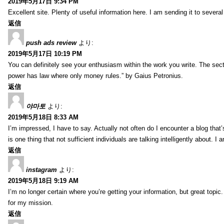
2019年5月17日 9:34 PM
Excellent site. Plenty of useful information here. I am sending it to several
返信
push ads review
より:
2019年5月17日 10:19 PM
You can definitely see your enthusiasm within the work you write. The sect
power has law where only money rules.” by Gaius Petronius.
返信
야마토
より:
2019年5月18日 8:33 AM
I’m impressed, I have to say. Actually not often do I encounter a blog that’
is one thing that not sufficient individuals are talking intelligently about. 
返信
instagram
より:
2019年5月18日 9:19 AM
I’m no longer certain where you’re getting your information, but great topic
for my mission.
返信