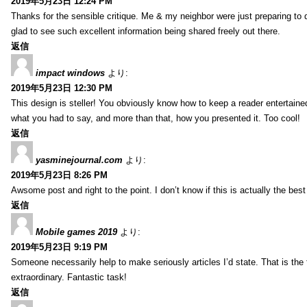
2019年5月23日 12:24 PM
Thanks for the sensible critique. Me & my neighbor were just preparing to do
glad to see such excellent information being shared freely out there.
返信
impact windows
より:
2019年5月23日 12:30 PM
This design is steller! You obviously know how to keep a reader entertain
what you had to say, and more than that, how you presented it. Too cool!
返信
yasminejournal.com
より:
2019年5月23日 8:26 PM
Awsome post and right to the point. I don’t know if this is actually the 
返信
Mobile games 2019
より:
2019年5月23日 9:19 PM
Someone necessarily help to make seriously articles I’d state. That is the 
extraordinary. Fantastic task!
返信