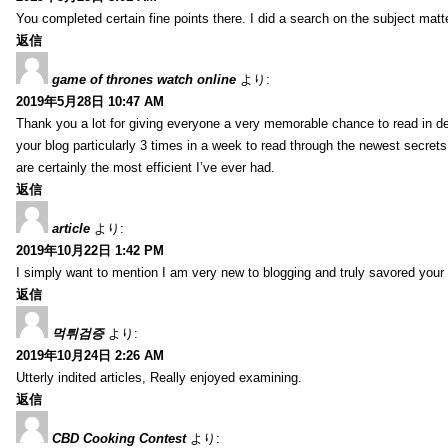
You completed certain fine points there. I did a search on the subject mat
返信
game of thrones watch online
より:
2019年5月28日 10:47 AM
Thank you a lot for giving everyone a very memorable chance to read in deta
your blog particularly 3 times in a week to read through the newest secrets 
are certainly the most efficient I’ve ever had.
返信
article
より:
2019年10月22日 1:42 PM
I simply want to mention I am very new to blogging and truly savored your
返信
먹튀검증
より:
2019年10月24日 2:26 AM
Utterly indited articles, Really enjoyed examining.
返信
CBD Cooking Contest
より: