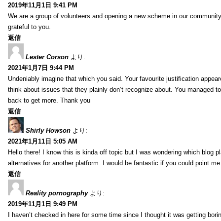
2019年11月1日 9:41 PM
We are a group of volunteers and opening a new scheme in our community. 
grateful to you.
返信
Lester Corson
より:
2021年1月7日 9:44 PM
Undeniably imagine that which you said. Your favourite justification appeare
think about issues that they plainly don’t recognize about. You managed to h
back to get more. Thank you
返信
Shirly Howson
より:
2021年1月11日 5:05 AM
Hello there! I know this is kinda off topic but I was wondering which blog 
alternatives for another platform. I would be fantastic if you could point me
返信
Reality pornography
より:
2019年11月1日 9:49 PM
I haven’t checked in here for some time since I thought it was getting bori