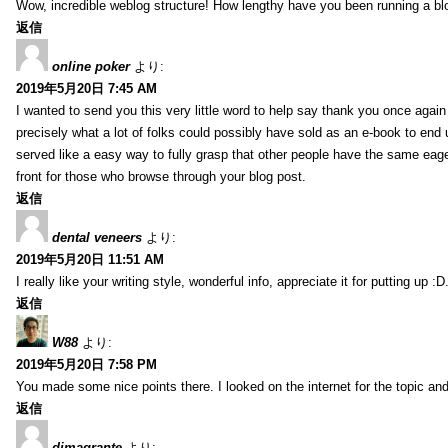
Wow, incredible weblog structure! How lengthy have you been running a blog
返信
online poker
より:
2019年5月20日 7:45 AM
I wanted to send you this very little word to help say thank you once agai
precisely what a lot of folks could possibly have sold as an e-book to end
served like a easy way to fully grasp that other people have the same eag
front for those who browse through your blog post.
返信
dental veneers
より:
2019年5月20日 11:51 AM
I really like your writing style, wonderful info, appreciate it for putting up
返信
W88
より:
2019年5月20日 7:58 PM
You made some nice points there. I looked on the internet for the topic and
返信
dimagrante
より: