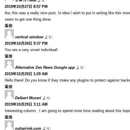
บาคาร่า w88
より:
2019年10月27日 8:57 PM
Aw, this was a really nice post. In idea I wish to put in writing like this
seem to get one thing done.
返信
vertical window
より:
2019年10月28日 9:37 PM
You are a very smart individual!
返信
Alternative Zen News Google app
より:
2019年10月29日 1:29 AM
Hello there! Do you know if they make any plugins to protect against hacke
返信
Delbert Moceri
より:
2019年10月29日 3:11 AM
Interesting column , I am going to spend more time reading about this topi
返信
nuhairink.com
より: