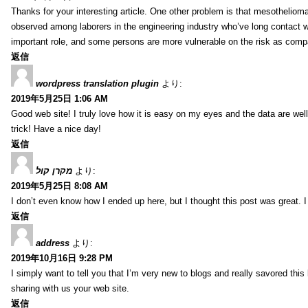
Thanks for your interesting article. One other problem is that mesothelioma 
observed among laborers in the engineering industry who’ve long contact wi
important role, and some persons are more vulnerable on the risk as comp
返信
wordpress translation plugin
より:
2019年5月25日 1:06 AM
Good web site! I truly love how it is easy on my eyes and the data are we
trick! Have a nice day!
返信
מקרן קול
より:
2019年5月25日 8:08 AM
I don’t even know how I ended up here, but I thought this post was great. I
返信
address
より:
2019年10月16日 9:28 PM
I simply want to tell you that I’m very new to blogs and really savored th
sharing with us your web site.
返信