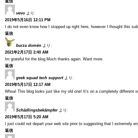
返信
vevo
より:
2019年5月16日 12:11 PM
I do not even know how I stopped up right here, however I thought this sub
返信
burza domén
より:
2021年2月17日 2:40 AM
Im grateful for the blog.Much thanks again. Want more.
返信
geek squad tech support
より:
2019年5月17日 12:17 AM
Whoa! This blog looks just like my old one! It’s on a completely different 
返信
Schädlingsbekämpfer
より:
2019年5月17日 5:20 AM
I just could not depart your web site prior to suggesting that I extremely 
返信