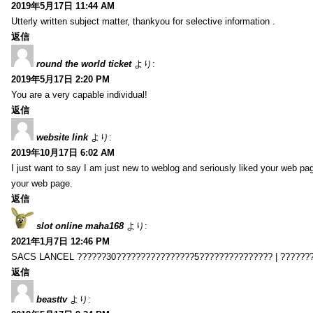
2019年5月17日 11:44 AM
Utterly written subject matter, thankyou for selective information .
返信
round the world ticket
より:
2019年5月17日 2:20 PM
You are a very capable individual!
返信
website link
より:
2019年10月17日 6:02 AM
I just want to say I am just new to weblog and seriously liked your web pa
your web page.
返信
slot online maha168
より:
2021年1月7日 12:46 PM
SACS LANCEL ??????30????????????????5??????????????? | ??????
返信
beasttv
より: