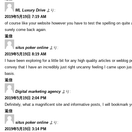
ML Luxury Drive
より:
2019年5月19日 7:19 AM
of course like your website however you have to test the spelling on quite a
surely come back again.
返信
situs poker online
より:
2019年5月19日 8:19 AM
I have been exploring for a little bit for any high quality articles or weblo
convey that I have an incredibly just right uncanny feeling I came upon just
basis.
返信
Digital marketing agency
より:
2019年5月19日 2:04 PM
Definitely, what a magnificent site and informative posts, I will bookmark 
返信
situs poker online
より:
2019年5月19日 3:14 PM