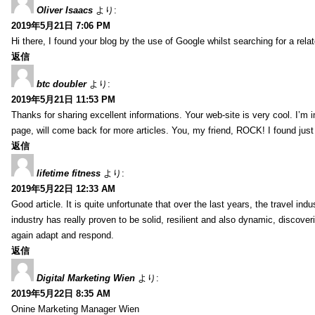
Oliver Isaacs
より:
2019年5月21日 7:06 PM
Hi there, I found your blog by the use of Google whilst searching for a rel
返信
btc doubler
より:
2019年5月21日 11:53 PM
Thanks for sharing excellent informations. Your web-site is very cool. I’m
page, will come back for more articles. You, my friend, ROCK! I found just
返信
lifetime fitness
より:
2019年5月22日 12:33 AM
Good article. It is quite unfortunate that over the last years, the travel ind
industry has really proven to be solid, resilient and also dynamic, discove
again adapt and respond.
返信
Digital Marketing Wien
より:
2019年5月22日 8:35 AM
Onine Marketing Manager Wien