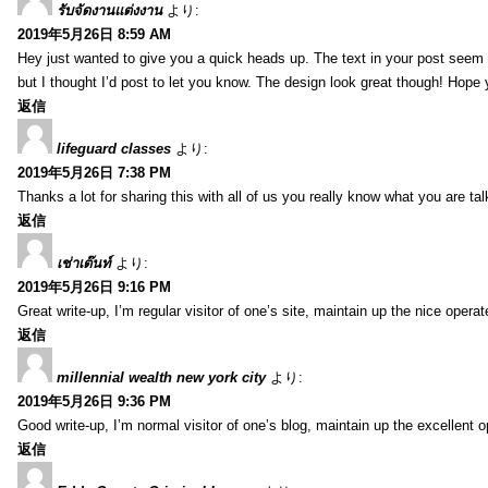
รับจัดงานแต่งงาน
より:
2019年5月26日 8:59 AM
Hey just wanted to give you a quick heads up. The text in your post seem to
but I thought I’d post to let you know. The design look great though! Hope
返信
lifeguard classes
より:
2019年5月26日 7:38 PM
Thanks a lot for sharing this with all of us you really know what you are 
返信
เช่าเต๊นท์
より:
2019年5月26日 9:16 PM
Great write-up, I’m regular visitor of one’s site, maintain up the nice operate
返信
millennial wealth new york city
より:
2019年5月26日 9:36 PM
Good write-up, I’m normal visitor of one’s blog, maintain up the excellent ope
返信