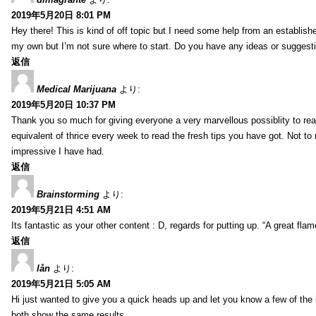
2019年5月20日 8:01 PM
Hey there! This is kind of off topic but I need some help from an established
my own but I’m not sure where to start. Do you have any ideas or suggesti
返信
Medical Marijuana
より:
2019年5月20日 10:37 PM
Thank you so much for giving everyone a very marvellous possiblity to read
equivalent of thrice every week to read the fresh tips you have got. Not to 
impressive I have had.
返信
Brainstorming
より:
2019年5月21日 4:51 AM
Its fantastic as your other content : D, regards for putting up. “A great flame
返信
lån
より:
2019年5月21日 5:05 AM
Hi just wanted to give you a quick heads up and let you know a few of the ima
both show the same results.