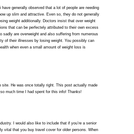
i have generally observed that a lot of people are needing
ow up slim and attractive. Even so, they do not generally
osing weight additionally. Doctors insist that over weight
tions that can be perfectely attributed to their own excess
ho sadly are overweight and also suffering from numerous
ty of their illnesses by losing weight. You possibly can
ealth when even a small amount of weight loss is
 site. He was once totally right. This post actually made
so much time I had spent for this info! Thanks!
dustry. I would also like to include that if you’re a senior
tely vital that you buy travel cover for older persons. When