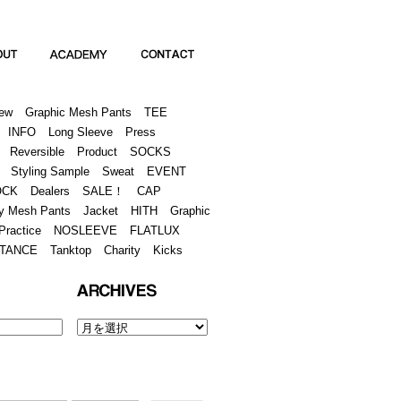
Academy
Contact
ew
Graphic Mesh Pants
TEE
INFO
Long Sleeve
Press
Reversible
Product
SOCKS
Styling Sample
Sweat
EVENT
OCK
Dealers
SALE！
CAP
y Mesh Pants
Jacket
HITH
Graphic
Practice
NOSLEEVE
FLATLUX
TANCE
Tanktop
Charity
Kicks