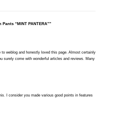
sh Pants “MINT PANTERA””
e to weblog and honestly loved this page. Almost certainly
ou surely come with wonderful articles and reviews. Many
.
his. I consider you made various good points in features