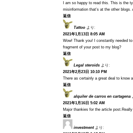
I am so happy to read this. This is the 
misinformation that’s at the other blogs.
返信
Tattoo
より:
2021年1月13日 8:05 AM
Wow! Thank you! I constantly needed to w
fragment of your post to my blog?
返信
Legal steroids
より:
2021年2月23日 10:10 PM
There as certainly a great deal to know a
返信
alquiler de carros en cartagena
2021年1月16日 5:02 AM
Major thankies for the article post.Reall
返信
investment
より: