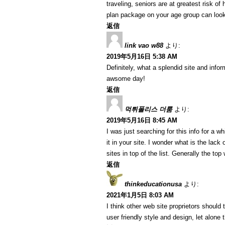
traveling, seniors are at greatest risk o
plan package on your age group can look
返信
link vao w88
より:
2019年5月16日 5:38 AM
Definitely, what a splendid site and info
awsome day!
返信
먹튀폴리스 더룸
より:
2019年5月16日 8:45 AM
I was just searching for this info for a wh
it in your site. I wonder what is the lack
sites in top of the list. Generally the top
返信
thinkeducationusa
より:
2021年1月5日 8:03 AM
I think other web site proprietors should
user friendly style and design, let alone 