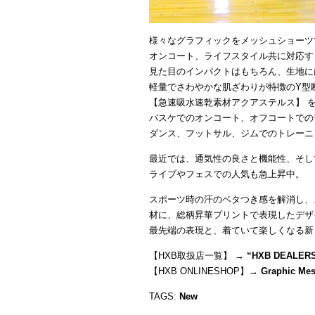
様々なグラフィックをメッシュショーツ
オンコート、ライフスタイル共に対応す
見た目のインパクトはもちろん、生地に
軽量でさわやかな肌ざわりが特徴のY型
【急速吸水速乾素材アクアステルス】 
バスケでのオンコート、オフコートでの
ダンス、フットサル、ジムでのトレーニ
最近では、通気性の良さと機能性、そし
ライブやフェスでの人気も急上昇中。
スポーツ時の汗のベタつき感を解消し、
材に、総柄昇華プリントで表現したデザ
最先端の表現と、着ていて楽しくなる新
【HXB取扱店一覧】 →
“
HXB DEALER
【HXB ONLINESHOP】→
Graphic Me
TAGS:
New