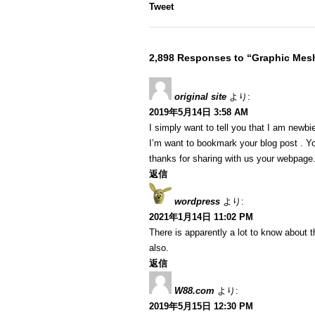
Tweet
2,898 Responses to “Graphic Me
original site
より:
2019年5月14日 3:58 AM
I simply want to tell you that I am newbi
I’m want to bookmark your blog post . Y
thanks for sharing with us your webpage
返信
wordpress
より:
2021年1月14日 11:02 PM
There is apparently a lot to know about t
also.
返信
W88.com
より:
2019年5月15日 12:30 PM