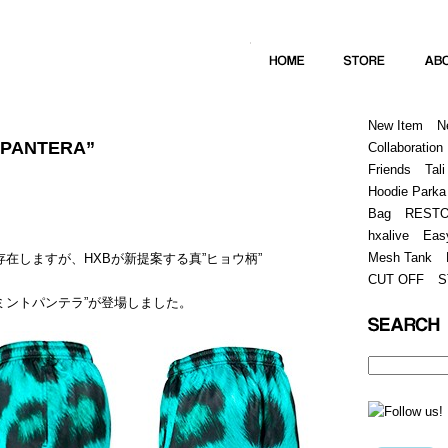
Home
Hugest
About
Store
New Item
N
T PANTERA”
Collaboration
Friends
Tali
Hoodie Parka
Bag
REST
hxalive
Eas
Mesh Tank
存在しますが、HXBが新提案する真”ヒョウ柄”
CUT OFF
S
 / ミントパンテラ”が登場しました。