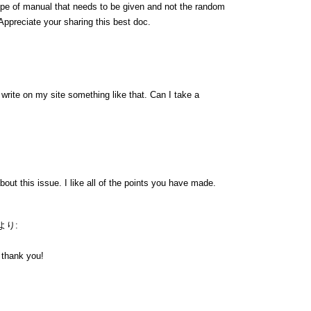
type of manual that needs to be given and not the random
 Appreciate your sharing this best doc.
rite on my site something like that. Can I take a
bout this issue. I like all of the points you have made.
より:
y thank you!