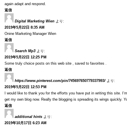
again adapt and respond.
返信
Digital Marketing Wien
より:
2019年5月22日 8:35 AM
Onine Marketing Manager Wien
返信
Search Mp3
より:
2019年5月22日 12:25 PM
Some truly choice posts on this web site , saved to favorites .
返信
https://www.pinterest.com/pin/745697650779337993/
より:
2019年5月22日 12:53 PM
I would like to thank you for the efforts you have put in writing this site.
get my own blog now. Really the blogging is spreading its wings quickly. You
返信
additional hints
より:
2019年10月17日 6:23 AM