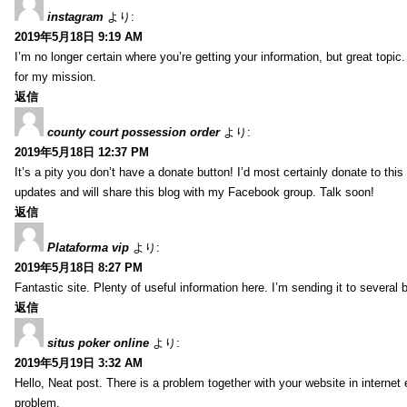
instagram
より:
2019年5月18日 9:19 AM
I’m no longer certain where you’re getting your information, but great topic
for my mission.
返信
county court possession order
より:
2019年5月18日 12:37 PM
It’s a pity you don’t have a donate button! I’d most certainly donate to thi
updates and will share this blog with my Facebook group. Talk soon!
返信
Plataforma vip
より:
2019年5月18日 8:27 PM
Fantastic site. Plenty of useful information here. I’m sending it to several
返信
situs poker online
より:
2019年5月19日 3:32 AM
Hello, Neat post. There is a problem together with your website in internet ex
problem.