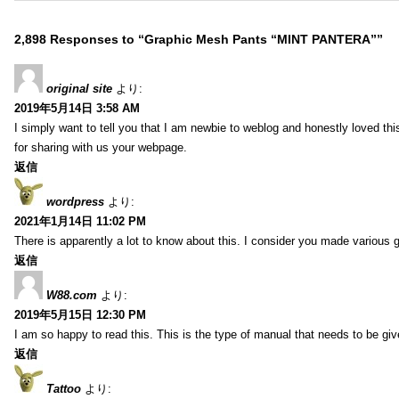
2,898 Responses to “Graphic Mesh Pants “MINT PANTERA””
original site
より:
2019年5月14日 3:58 AM
I simply want to tell you that I am newbie to weblog and honestly loved t
for sharing with us your webpage.
返信
wordpress
より:
2021年1月14日 11:02 PM
There is apparently a lot to know about this. I consider you made various g
返信
W88.com
より:
2019年5月15日 12:30 PM
I am so happy to read this. This is the type of manual that needs to be giv
返信
Tattoo
より: