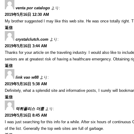
venta por catalogo
より:
2019年5月16日 12:30 AM
My brother suggested I may like this web site. He was once totally right.
返信
crystalclutch.com
より:
2019年5月16日 3:44 AM
Thanks for your article on the traveling industry. I would also like to include
seniors are at greatest risk of having a healthcare emergency. Obtaining r
返信
link vao w88
より:
2019年5月16日 5:38 AM
Definitely, what a splendid site and informative posts, I surely will book
返信
먹튀폴리스 더룸
より:
2019年5月16日 8:45 AM
I was just searching for this info for a while. After six hours of continuous G
of the list. Generally the top web sites are full of garbage.