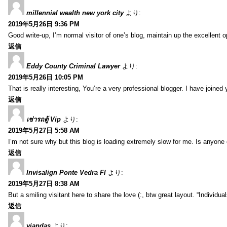
millennial wealth new york city
より:
2019年5月26日 9:36 PM
Good write-up, I’m normal visitor of one’s blog, maintain up the excellent ope
返信
Eddy County Criminal Lawyer
より:
2019年5月26日 10:05 PM
That is really interesting, You’re a very professional blogger. I have joine
返信
เช่ารถตู้ Vip
より:
2019年5月27日 5:58 AM
I’m not sure why but this blog is loading extremely slow for me. Is anyone e
返信
Invisalign Ponte Vedra Fl
より:
2019年5月27日 8:38 AM
But a smiling visitant here to share the love (:, btw great layout. “Individu
返信
viandas
より: