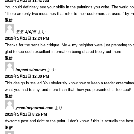
2019年5月23日 11:42 AM
You could definitely see your skills in the paintings you write. The world 
“There are only two industries that refer to their customers as users.” by 
返信
토토 사이트
より:
2019年5月23日 12:24 PM
Thanks for the sensible critique. Me & my neighbor were just preparing to do
glad to see such excellent information being shared freely out there.
返信
impact windows
より:
2019年5月23日 12:30 PM
This design is steller! You obviously know how to keep a reader entertain
what you had to say, and more than that, how you presented it. Too cool!
返信
yasminejournal.com
より:
2019年5月23日 8:26 PM
Awsome post and right to the point. I don’t know if this is actually the 
返信