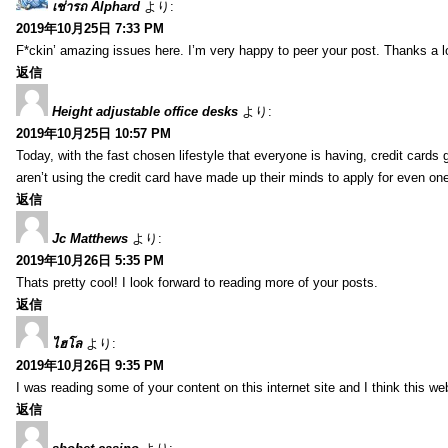
เช่ารถ Alphard
より:
2019年10月25日 7:33 PM
F*ckin’ amazing issues here. I’m very happy to peer your post. Thanks a l
返信
Height adjustable office desks
より:
2019年10月25日 10:57 PM
Today, with the fast chosen lifestyle that everyone is having, credit card
aren’t using the credit card have made up their minds to apply for even on
返信
Jc Matthews
より:
2019年10月26日 5:35 PM
Thats pretty cool! I look forward to reading more of your posts.
返信
ไฮโล
より:
2019年10月26日 9:35 PM
I was reading some of your content on this internet site and I think this we
返信