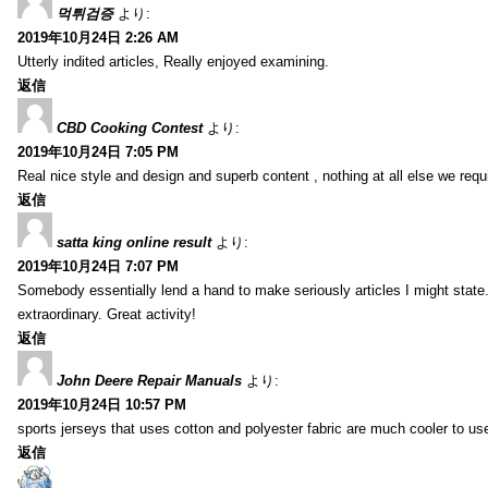
먹튀검증
より:
2019年10月24日 2:26 AM
Utterly indited articles, Really enjoyed examining.
返信
CBD Cooking Contest
より:
2019年10月24日 7:05 PM
Real nice style and design and superb content , nothing at all else we requi
返信
satta king online result
より:
2019年10月24日 7:07 PM
Somebody essentially lend a hand to make seriously articles I might state.
extraordinary. Great activity!
返信
John Deere Repair Manuals
より:
2019年10月24日 10:57 PM
sports jerseys that uses cotton and polyester fabric are much cooler to us
返信