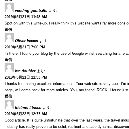
vending gumballs
より:
2019年5月21日 11:48 AM
Spot on with this write-up, I really think this website wants far more conside
返信
Oliver Isaacs
より:
2019年5月21日 7:06 PM
Hi there, I found your blog by the use of Google whilst searching for a rel
返信
btc doubler
より:
2019年5月21日 11:53 PM
Thanks for sharing excellent informations. Your web-site is very cool. I’m
page, will come back for more articles. You, my friend, ROCK! I found just
返信
lifetime fitness
より:
2019年5月22日 12:33 AM
Good article. It is quite unfortunate that over the last years, the travel ind
industry has really proven to be solid, resilient and also dynamic, discove