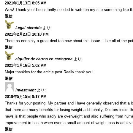
2021年1月13日 8:05 AM
Wow! Thank you! I constantly needed to write on my site something like th
返信
Legal steroids
より:
2021年2月23日 10:10 PM
There as certainly a great deal to know about this issue. I like all of the 
返信
alquiler de carros en cartagena
より:
2021年1月16日 5:02 AM
Major thankies for the article post.Really thank you!
返信
investment
より:
2019年5月15日 9:17 PM
Thanks for your posting. My partner and i have generally observed that a l
that there are many benefits for losing weight additionally. Doctors insist t
news is that people who sadly are overweight and also suffering from numer
improvement in health when even a small amount of weight loss is achiev
返信