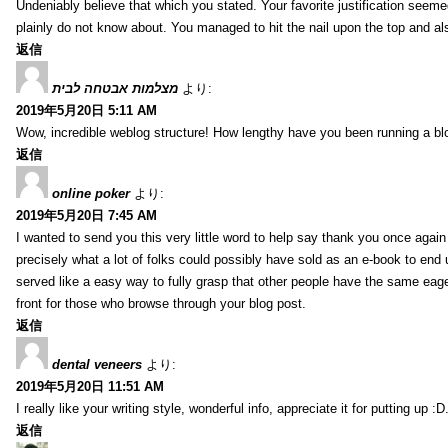
Undeniably believe that which you stated. Your favorite justification seemed
plainly do not know about. You managed to hit the nail upon the top and al
返信
מצלמות אבטחה לבית
より:
2019年5月20日 5:11 AM
Wow, incredible weblog structure! How lengthy have you been running a blog
返信
online poker
より:
2019年5月20日 7:45 AM
I wanted to send you this very little word to help say thank you once agai
precisely what a lot of folks could possibly have sold as an e-book to end
served like a easy way to fully grasp that other people have the same eag
front for those who browse through your blog post.
返信
dental veneers
より:
2019年5月20日 11:51 AM
I really like your writing style, wonderful info, appreciate it for putting up
返信