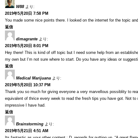
W88
より:
2019年5月20日 7:58 PM
You made some nice points there. I looked on the internet for the topic and
返信
dimagrante
より:
2019年5月20日 8:01 PM
Hey there! This is kind of off topic but I need some help from an established
my own but I’m not sure where to start. Do you have any ideas or suggesti
返信
Medical Marijuana
より:
2019年5月20日 10:37 PM
Thank you so much for giving everyone a very marvellous possiblity to read
equivalent of thrice every week to read the fresh tips you have got. Not to 
impressive I have had.
返信
Brainstorming
より:
2019年5月21日 4:51 AM
Its fantastic as your other content : D, regards for putting up. “A great flame