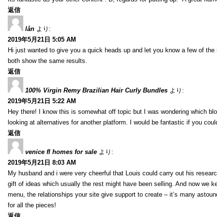
返信
lån
より:
2019年5月21日 5:05 AM
Hi just wanted to give you a quick heads up and let you know a few of the ima
both show the same results.
返信
100% Virgin Remy Brazilian Hair Curly Bundles
より:
2019年5月21日 5:22 AM
Hey there! I know this is somewhat off topic but I was wondering which blo
looking at alternatives for another platform. I would be fantastic if you coul
返信
venice fl homes for sale
より:
2019年5月21日 8:03 AM
My husband and i were very cheerful that Louis could carry out his researc
gift of ideas which usually the rest might have been selling. And now we 
menu, the relationships your site give support to create – it’s many astound
for all the pieces!
返信