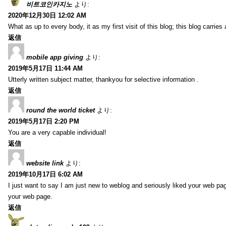
비트코인카지노
より:
2020年12月30日 12:02 AM
What as up to every body, it as my first visit of this blog; this blog carries
返信
mobile app giving
より:
2019年5月17日 11:44 AM
Utterly written subject matter, thankyou for selective information .
返信
round the world ticket
より:
2019年5月17日 2:20 PM
You are a very capable individual!
返信
website link
より:
2019年10月17日 6:02 AM
I just want to say I am just new to weblog and seriously liked your web pa
your web page.
返信