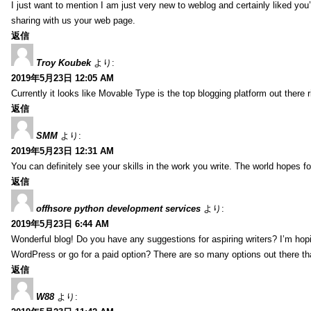
I just want to mention I am just very new to weblog and certainly liked you
sharing with us your web page.
返信
Troy Koubek
より:
2019年5月23日 12:05 AM
Currently it looks like Movable Type is the top blogging platform out there 
返信
SMM
より:
2019年5月23日 12:31 AM
You can definitely see your skills in the work you write. The world hopes f
返信
offhsore python development services
より:
2019年5月23日 6:44 AM
Wonderful blog! Do you have any suggestions for aspiring writers? I’m hopi
WordPress or go for a paid option? There are so many options out there that
返信
W88
より: