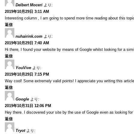
Delbert Moceri
より:
2019年10月29日 3:11 AM
Interesting column , I am going to spend more time reading about this topi
返信
nuhairink.com
より:
2019年10月29日 7:40 AM
Hi there, I found your website by means of Google whilst looking for a sim
返信
YouVive
より:
2019年10月29日 7:15 PM
Way cool! Some extremely valid points! I appreciate you writing this article 
返信
Google
より:
2019年10月31日 12:06 PM
Hey there. I discovered your site by the use of Google even as looking fo
返信
Tryot
より: