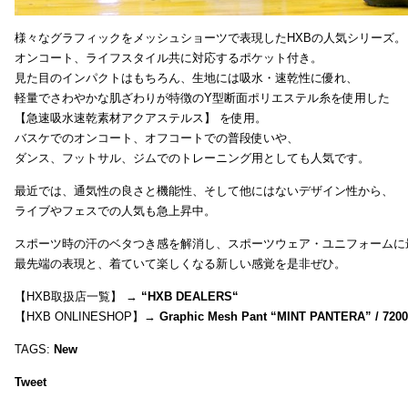
様々なグラフィックをメッシュショーツで表現したHXBの人気シリーズ。
オンコート、ライフスタイル共に対応するポケット付き。
見た目のインパクトはもちろん、生地には吸水・速乾性に優れ、
軽量でさわやかな肌ざわりが特徴のY型断面ポリエステル糸を使用した
【急速吸水速乾素材アクアステルス】 を使用。
バスケでのオンコート、オフコートでの普段使いや、
ダンス、フットサル、ジムでのトレーニング用としても人気です。
最近では、通気性の良さと機能性、そして他にはないデザイン性から、
ライブやフェスでの人気も急上昇中。
スポーツ時の汗のベタつき感を解消し、スポーツウェア・ユニフォームに
最先端の表現と、着ていて楽しくなる新しい感覚を是非ぜひ。
【HXB取扱店一覧】 →
“
HXB DEALERS
“
【HXB ONLINESHOP】→
Graphic Mesh Pant “MINT PANTERA” / 720
TAGS:
New
Tweet