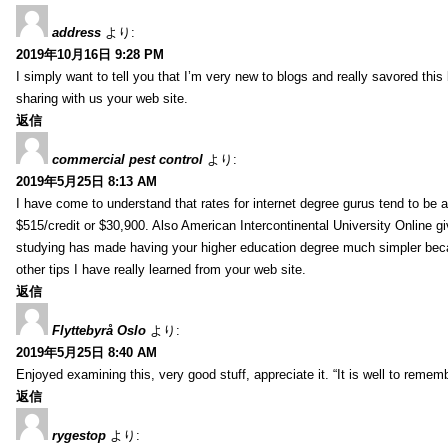
address
より:
2019年10月16日 9:28 PM
I simply want to tell you that I’m very new to blogs and really savored th
sharing with us your web site.
返信
commercial pest control
より:
2019年5月25日 8:13 AM
I have come to understand that rates for internet degree gurus tend to be 
$515/credit or $30,900. Also American Intercontinental University Online g
studying has made having your higher education degree much simpler becau
other tips I have really learned from your web site.
返信
Flyttebyrå Oslo
より:
2019年5月25日 8:40 AM
Enjoyed examining this, very good stuff, appreciate it. “It is well to reme
返信
rygestop
より: