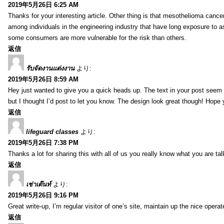
2019年5月26日 6:25 AM
Thanks for your interesting article. Other thing is that mesothelioma cance
among individuals in the engineering industry that have long exposure to as
some consumers are more vulnerable for the risk than others.
返信
รับจัดงานแต่งงาน
より:
2019年5月26日 8:59 AM
Hey just wanted to give you a quick heads up. The text in your post seem to
but I thought I’d post to let you know. The design look great though! Hope
返信
lifeguard classes
より:
2019年5月26日 7:38 PM
Thanks a lot for sharing this with all of us you really know what you are 
返信
เช่าเต๊นท์
より:
2019年5月26日 9:16 PM
Great write-up, I’m regular visitor of one’s site, maintain up the nice operate
返信