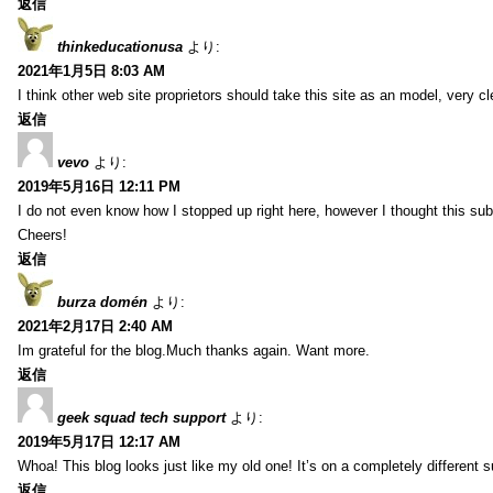
返信
thinkeducationusa
より:
2021年1月5日 8:03 AM
I think other web site proprietors should take this site as an model, very cl
返信
vevo
より:
2019年5月16日 12:11 PM
I do not even know how I stopped up right here, however I thought this sub
Cheers!
返信
burza domén
より:
2021年2月17日 2:40 AM
Im grateful for the blog.Much thanks again. Want more.
返信
geek squad tech support
より:
2019年5月17日 12:17 AM
Whoa! This blog looks just like my old one! It’s on a completely different 
返信