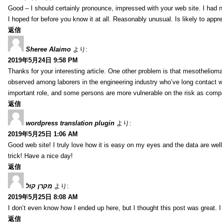
Good – I should certainly pronounce, impressed with your web site. I had no
I hoped for before you know it at all. Reasonably unusual. Is likely to app
返信
Sheree Alaimo
より:
2019年5月24日 9:58 PM
Thanks for your interesting article. One other problem is that mesothelioma 
observed among laborers in the engineering industry who’ve long contact wi
important role, and some persons are more vulnerable on the risk as comp
返信
wordpress translation plugin
より:
2019年5月25日 1:06 AM
Good web site! I truly love how it is easy on my eyes and the data are we
trick! Have a nice day!
返信
מקרן קול
より:
2019年5月25日 8:08 AM
I don’t even know how I ended up here, but I thought this post was great. I
返信