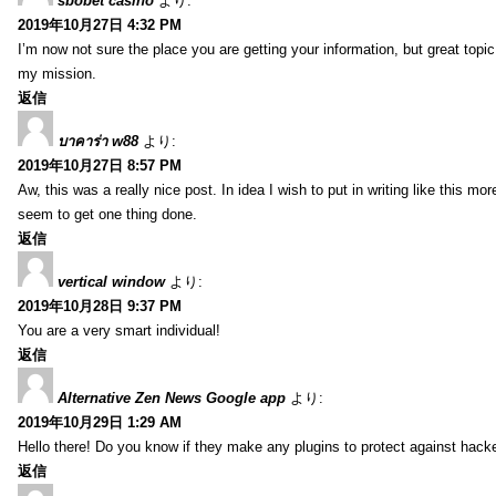
sbobet casino
より:
2019年10月27日 4:32 PM
I’m now not sure the place you are getting your information, but great topi
my mission.
返信
บาคาร่า w88
より:
2019年10月27日 8:57 PM
Aw, this was a really nice post. In idea I wish to put in writing like this
seem to get one thing done.
返信
vertical window
より:
2019年10月28日 9:37 PM
You are a very smart individual!
返信
Alternative Zen News Google app
より:
2019年10月29日 1:29 AM
Hello there! Do you know if they make any plugins to protect against hacke
返信