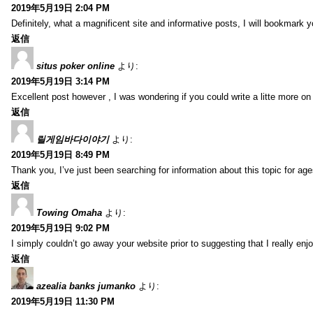
2019年5月19日 2:04 PM
Definitely, what a magnificent site and informative posts, I will bookmark 
返信
situs poker online
より:
2019年5月19日 3:14 PM
Excellent post however , I was wondering if you could write a litte more on th
返信
릴게임바다이야기
より:
2019年5月19日 8:49 PM
Thank you, I’ve just been searching for information about this topic for ag
返信
Towing Omaha
より:
2019年5月19日 9:02 PM
I simply couldn’t go away your website prior to suggesting that I really enj
返信
azealia banks jumanko
より:
2019年5月19日 11:30 PM