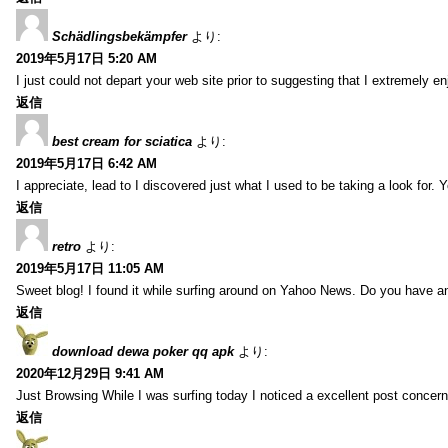
Schädlingsbekämpfer
より:
2019年5月17日 5:20 AM
I just could not depart your web site prior to suggesting that I extremely 
返信
best cream for sciatica
より:
2019年5月17日 6:42 AM
I appreciate, lead to I discovered just what I used to be taking a look f
返信
retro
より:
2019年5月17日 11:05 AM
Sweet blog! I found it while surfing around on Yahoo News. Do you have any
返信
download dewa poker qq apk
より:
2020年12月29日 9:41 AM
Just Browsing While I was surfing today I noticed a excellent post concern
返信