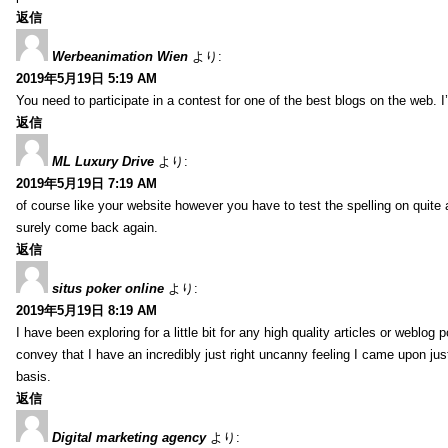
返信
Werbeanimation Wien
より:
2019年5月19日 5:19 AM
You need to participate in a contest for one of the best blogs on the web. I’
返信
ML Luxury Drive
より:
2019年5月19日 7:19 AM
of course like your website however you have to test the spelling on quite a
surely come back again.
返信
situs poker online
より:
2019年5月19日 8:19 AM
I have been exploring for a little bit for any high quality articles or weblo
convey that I have an incredibly just right uncanny feeling I came upon just
basis.
返信
Digital marketing agency
より: