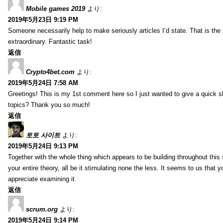
Mobile games 2019
より:
2019年5月23日 9:19 PM
Someone necessarily help to make seriously articles I’d state. That is the 
extraordinary. Fantastic task!
返信
Crypto4bet.com
より:
2019年5月24日 7:58 AM
Greetings! This is my 1st comment here so I just wanted to give a quick s
topics? Thank you so much!
返信
토토 사이트
より:
2019年5月24日 9:13 PM
Together with the whole thing which appears to be building throughout this 
your entire theory, all be it stimulating none the less. It seems to us that y
appreciate examining it.
返信
scrum.org
より:
2019年5月24日 9:14 PM