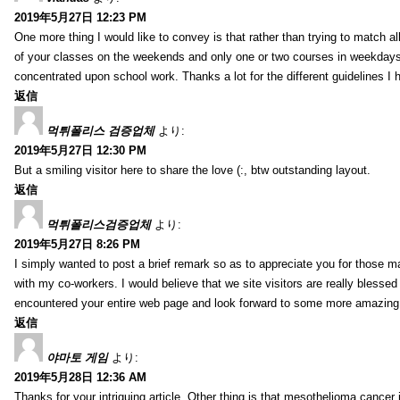
2019年5月27日 12:23 PM
One more thing I would like to convey is that rather than trying to match a
of your classes on the weekends and only one or two courses in weekdays, 
concentrated upon school work. Thanks a lot for the different guidelines I 
返信
먹튀폴리스 검증업체
より:
2019年5月27日 12:30 PM
But a smiling visitor here to share the love (:, btw outstanding layout.
返信
먹튀폴리스검증업체
より:
2019年5月27日 8:26 PM
I simply wanted to post a brief remark so as to appreciate you for those m
with my co-workers. I would believe that we site visitors are really blesse
encountered your entire web page and look forward to some more amazing mi
返信
야마토 게임
より:
2019年5月28日 12:36 AM
Thanks for your intriguing article. Other thing is that mesothelioma cancer 