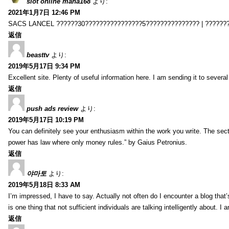
slot online maha168
より:
2021年1月7日 12:46 PM
SACS LANCEL ??????30????????????????5??????????????? | ??????
返信
beasttv
より:
2019年5月17日 9:34 PM
Excellent site. Plenty of useful information here. I am sending it to several
返信
push ads review
より:
2019年5月17日 10:19 PM
You can definitely see your enthusiasm within the work you write. The sect
power has law where only money rules.” by Gaius Petronius.
返信
야마토
より:
2019年5月18日 8:33 AM
I’m impressed, I have to say. Actually not often do I encounter a blog that’
is one thing that not sufficient individuals are talking intelligently about. 
返信