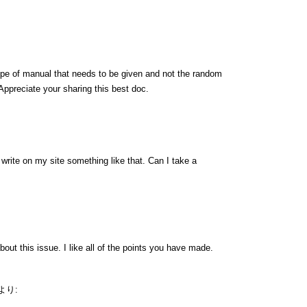
type of manual that needs to be given and not the random
 Appreciate your sharing this best doc.
rite on my site something like that. Can I take a
bout this issue. I like all of the points you have made.
より: