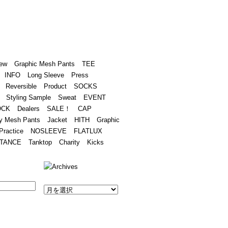
Academy
Contact
ew
Graphic Mesh Pants
TEE
INFO
Long Sleeve
Press
Reversible
Product
SOCKS
Styling Sample
Sweat
EVENT
OCK
Dealers
SALE！
CAP
y Mesh Pants
Jacket
HITH
Graphic
Practice
NOSLEEVE
FLATLUX
TANCE
Tanktop
Charity
Kicks