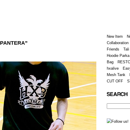
Home
Hugest
About
Store
New Item
N
T PANTERA”
Collaboration
Friends
Tali
Hoodie Parka
Bag
REST
hxalive
Eas
Mesh Tank
CUT OFF
S