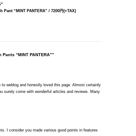
S
“
sh Pant “MINT PANTERA” / 7200円(+TAX)
sh Pants “MINT PANTERA””
e to weblog and honestly loved this page. Almost certainly
ou surely come with wonderful articles and reviews. Many
.
his. I consider you made various good points in features