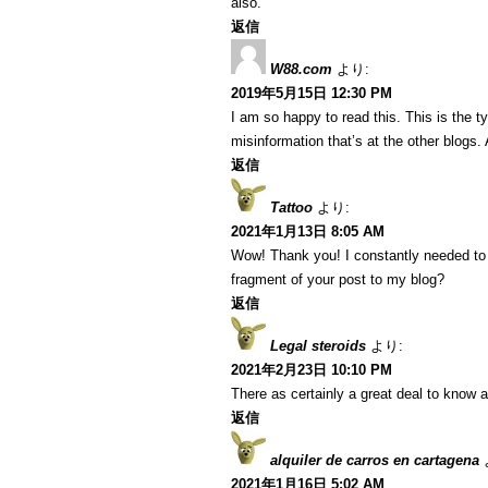
also.
返信
W88.com
より:
2019年5月15日 12:30 PM
I am so happy to read this. This is the 
misinformation that’s at the other blogs.
返信
Tattoo
より:
2021年1月13日 8:05 AM
Wow! Thank you! I constantly needed to w
fragment of your post to my blog?
返信
Legal steroids
より:
2021年2月23日 10:10 PM
There as certainly a great deal to know a
返信
alquiler de carros en cartagena
2021年1月16日 5:02 AM