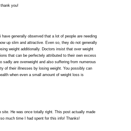
y thank you!
i have generally observed that a lot of people are needing
ow up slim and attractive. Even so, they do not generally
osing weight additionally. Doctors insist that over weight
tions that can be perfectely attributed to their own excess
ho sadly are overweight and also suffering from numerous
ty of their illnesses by losing weight. You possibly can
ealth when even a small amount of weight loss is
 site. He was once totally right. This post actually made
so much time I had spent for this info! Thanks!