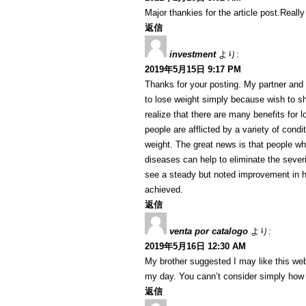
Major thankies for the article post.Reall
返信
investment
より:
2019年5月15日 9:17 PM
Thanks for your posting. My partner and 
to lose weight simply because wish to sh
realize that there are many benefits for l
people are afflicted by a variety of condi
weight. The great news is that people w
diseases can help to eliminate the severi
see a steady but noted improvement in h
achieved.
返信
venta por catalogo
より:
2019年5月16日 12:30 AM
My brother suggested I may like this web
my day. You cann’t consider simply how 
返信