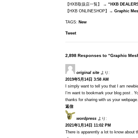
【HXB取扱店一覧】 →
“
HXB DEALER
【HXB ONLINESHOP】→
Graphic Me
TAGS:
New
Tweet
2,898 Responses to “Graphic Me
original site
より:
2019年5月14日 3:58 AM
I simply want to tell you that I am newbi
I’m want to bookmark your blog post . Y
thanks for sharing with us your webpage
返信
wordpress
より:
2021年1月14日 11:02 PM
There is apparently a lot to know about t