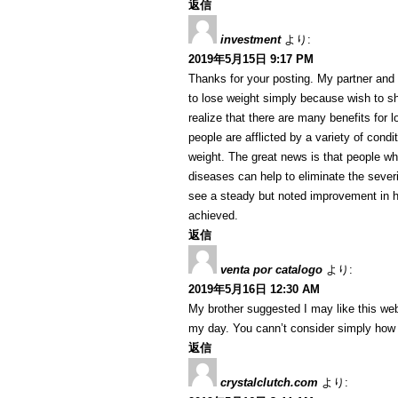
返信
investment
より:
2019年5月15日 9:17 PM
Thanks for your posting. My partner and 
to lose weight simply because wish to sh
realize that there are many benefits for l
people are afflicted by a variety of condi
weight. The great news is that people w
diseases can help to eliminate the severi
see a steady but noted improvement in h
achieved.
返信
venta por catalogo
より:
2019年5月16日 12:30 AM
My brother suggested I may like this web
my day. You cann’t consider simply how 
返信
crystalclutch.com
より: