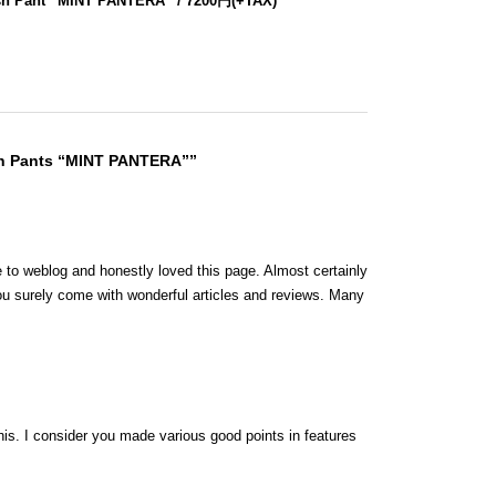
sh Pant “MINT PANTERA” / 7200円(+TAX)
sh Pants “MINT PANTERA””
e to weblog and honestly loved this page. Almost certainly
ou surely come with wonderful articles and reviews. Many
.
his. I consider you made various good points in features