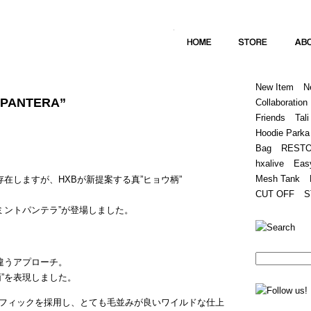
Home
Hugest
About
Store
New Item
N
T PANTERA”
Collaboration
Friends
Tali
Hoodie Parka
Bag
REST
hxalive
Eas
Mesh Tank
存在しますが、HXBが新提案する真”ヒョウ柄”
CUT OFF
S
 / ミントパンテラ”が登場しました。
違うアプローチ。
”を表現しました。
フィックを採用し、とても毛並みが良いワイルドな仕上