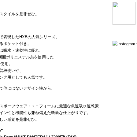
スタイルを是非ぜひ。
で表現したHXBの人気シリーズ。
るポケット付き。
は吸水・速乾性に優れ、
断面ポリエステル糸を使用した
を使用。
普段使いや、
ング用としても人気です。
て他にはないデザイン性から、
スポーツウェア・ユニフォームに最適な急速吸水速乾素
イン性と機能性も兼ね備えた斬新な仕上がりです。
しい感覚を是非ぜひ。
S
“