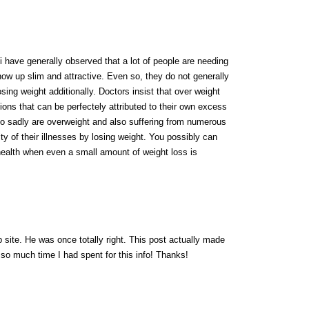
i have generally observed that a lot of people are needing
ow up slim and attractive. Even so, they do not generally
osing weight additionally. Doctors insist that over weight
tions that can be perfectely attributed to their own excess
ho sadly are overweight and also suffering from numerous
ty of their illnesses by losing weight. You possibly can
ealth when even a small amount of weight loss is
 site. He was once totally right. This post actually made
so much time I had spent for this info! Thanks!