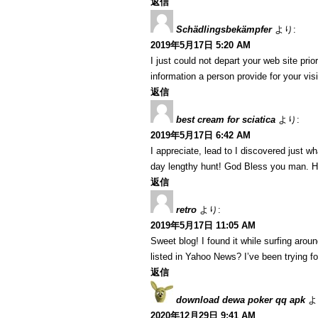
返信
Schädlingsbekämpfer
より:
2019年5月17日 5:20 AM
I just could not depart your web site pri
information a person provide for your vi
返信
best cream for sciatica
より:
2019年5月17日 6:42 AM
I appreciate, lead to I discovered just w
day lengthy hunt! God Bless you man. H
返信
retro
より:
2019年5月17日 11:05 AM
Sweet blog! I found it while surfing ar
listed in Yahoo News? I’ve been trying f
返信
download dewa poker qq apk
よ
2020年12月29日 9:41 AM