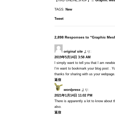
【HXB ONLINESHOP】→
Graphic Me
TAGS:
New
Tweet
2,898 Responses to “Graphic Me
original site
より:
2019年5月14日 3:58 AM
I simply want to tell you that I am newbi
I’m want to bookmark your blog post . Y
thanks for sharing with us your webpage
返信
wordpress
より:
2021年1月14日 11:02 PM
There is apparently a lot to know about t
also.
返信