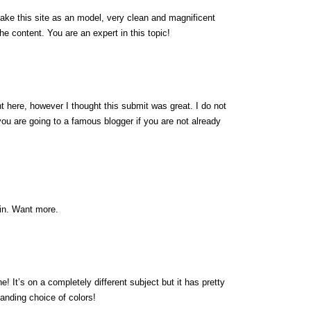
 take this site as an model, very clean and magnificent
the content. You are an expert in this topic!
t here, however I thought this submit was great. I do not
ou are going to a famous blogger if you are not already
ain. Want more.
! It’s on a completely different subject but it has pretty
nding choice of colors!