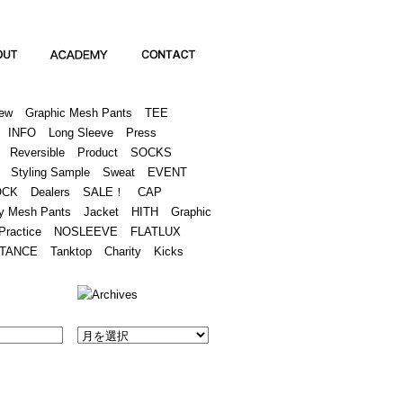
Academy
Contact
ew
Graphic Mesh Pants
TEE
INFO
Long Sleeve
Press
Reversible
Product
SOCKS
Styling Sample
Sweat
EVENT
OCK
Dealers
SALE！
CAP
y Mesh Pants
Jacket
HITH
Graphic
Practice
NOSLEEVE
FLATLUX
TANCE
Tanktop
Charity
Kicks