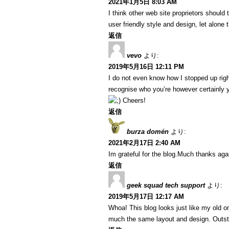
2021年1月5日 8:03 AM
I think other web site proprietors should
user friendly style and design, let alone 
返信
vevo
より:
2019年5月16日 12:11 PM
I do not even know how I stopped up righ
recognise who you’re however certainly y
Cheers!
返信
burza domén
より:
2021年2月17日 2:40 AM
Im grateful for the blog.Much thanks ag
返信
geek squad tech support
より:
2019年5月17日 12:17 AM
Whoa! This blog looks just like my old one
much the same layout and design. Outsta