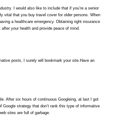
dustry. I would also like to include that if you’re a senior
tely vital that you buy travel cover for older persons. When
f having a healthcare emergency. Obtaining right insurance
 after your health and provide peace of mind.
rmative posts, I surely will bookmark your site.Have an
ile. After six hours of continuous Googleing, at last I got
 of Google strategy that don’t rank this type of informative
 web sites are full of garbage.