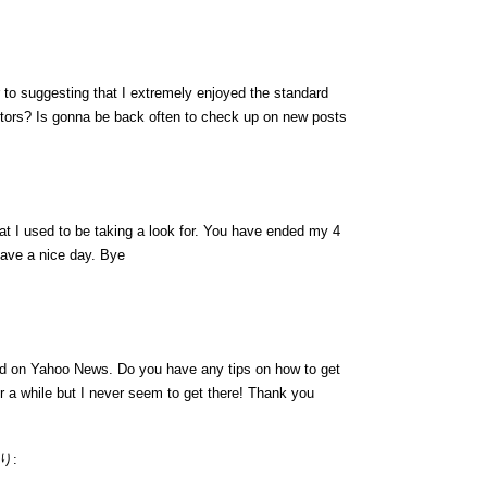
or to suggesting that I extremely enjoyed the standard
sitors? Is gonna be back often to check up on new posts
hat I used to be taking a look for. You have ended my 4
ave a nice day. Bye
ound on Yahoo News. Do you have any tips on how to get
or a while but I never seem to get there! Thank you
り: