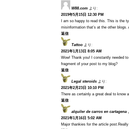
W88.com
より:
2019年5月15日 12:30 PM
I am so happy to read this. This is the 
misinformation that’s at the other blogs.
返信
Tattoo
より:
2021年1月13日 8:05 AM
Wow! Thank you! I constantly needed to w
fragment of your post to my blog?
返信
Legal steroids
より:
2021年2月23日 10:10 PM
There as certainly a great deal to know a
返信
alquiler de carros en cartagena
2021年1月16日 5:02 AM
Major thankies for the article post.Reall