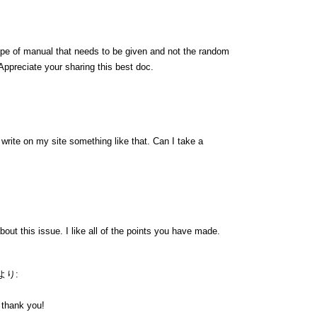
type of manual that needs to be given and not the random
 Appreciate your sharing this best doc.
rite on my site something like that. Can I take a
bout this issue. I like all of the points you have made.
より:
y thank you!