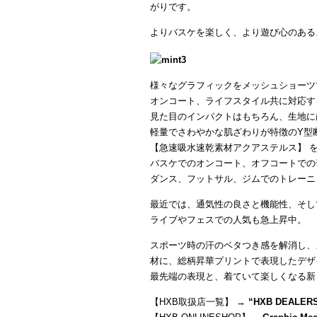
がりです。
よりバスケを楽しく、より遊び心のある
様々なグラフィックをメッシュショーツ
オンコート、ライフスタイル共に対応す
見た目のインパクトはもちろん、生地に
軽量でさわやかな肌ざわりが特徴のY型
【急速吸水速乾素材アクアステルス】 
バスケでのオンコート、オフコートでの
ダンス、フットサル、ジムでのトレーニ
最近では、通気性の良さと機能性、そし
ライブやフェスでの人気も急上昇中。
スポーツ時の汗のベタつき感を解消し、
材に、総柄昇華プリントで表現したデザ
最先端の表現と、着ていて楽しくなる新
【HXB取扱店一覧】 →
“
HXB DEALER