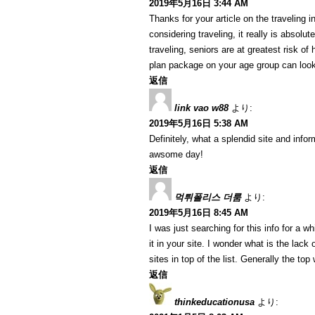
2019年5月16日 3:44 AM
Thanks for your article on the traveling in
considering traveling, it really is absolu
traveling, seniors are at greatest risk o
plan package on your age group can look
返信
link vao w88
より:
2019年5月16日 5:38 AM
Definitely, what a splendid site and info
awsome day!
返信
먹튀폴리스 더룸
より:
2019年5月16日 8:45 AM
I was just searching for this info for a wh
it in your site. I wonder what is the lack
sites in top of the list. Generally the top
返信
thinkeducationusa
より: