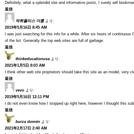
Definitely, what a splendid site and informative posts, I surely will book
返信
먹튀폴리스 더룸
より:
2019年5月16日 8:45 AM
I was just searching for this info for a while. After six hours of continuous G
of the list. Generally the top web sites are full of garbage.
返信
thinkeducationusa
より:
2021年1月5日 8:03 AM
I think other web site proprietors should take this site as an model, very cl
返信
vevo
より:
2019年5月16日 12:11 PM
I do not even know how I stopped up right here, however I thought this sub
返信
burza domén
より:
2021年2月17日 2:40 AM