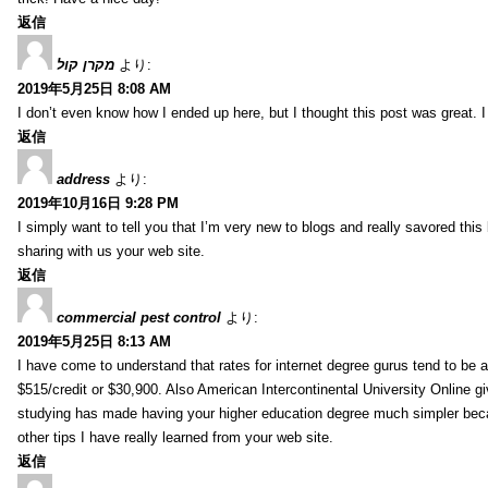
返信
מקרן קול
より:
2019年5月25日 8:08 AM
I don’t even know how I ended up here, but I thought this post was great. I
返信
address
より:
2019年10月16日 9:28 PM
I simply want to tell you that I’m very new to blogs and really savored th
sharing with us your web site.
返信
commercial pest control
より:
2019年5月25日 8:13 AM
I have come to understand that rates for internet degree gurus tend to be 
$515/credit or $30,900. Also American Intercontinental University Online g
studying has made having your higher education degree much simpler becau
other tips I have really learned from your web site.
返信