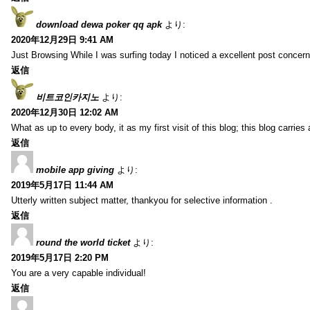
download dewa poker qq apk
より:
2020年12月29日 9:41 AM
Just Browsing While I was surfing today I noticed a excellent post concern
返信
비트코인카지노
より:
2020年12月30日 12:02 AM
What as up to every body, it as my first visit of this blog; this blog carries
返信
mobile app giving
より:
2019年5月17日 11:44 AM
Utterly written subject matter, thankyou for selective information .
返信
round the world ticket
より:
2019年5月17日 2:20 PM
You are a very capable individual!
返信