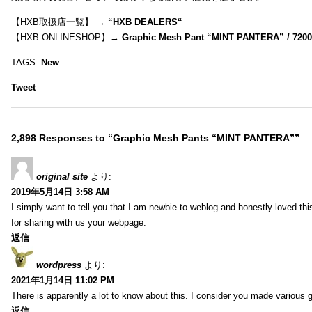
【HXB取扱店一覧】 →
“
HXB DEALERS
“
【HXB ONLINESHOP】→
Graphic Mesh Pant “MINT PANTERA” / 720
TAGS:
New
Tweet
2,898 Responses to “Graphic Mesh Pants “MINT PANTERA””
original site
より:
2019年5月14日 3:58 AM
I simply want to tell you that I am newbie to weblog and honestly loved t
for sharing with us your webpage.
返信
wordpress
より:
2021年1月14日 11:02 PM
There is apparently a lot to know about this. I consider you made various g
返信