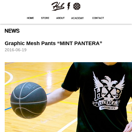
HXB
Home
Hugest
About
Academy
Contact
Store
Graphic Mesh Pants “MINT PANTERA”
2016-06-19