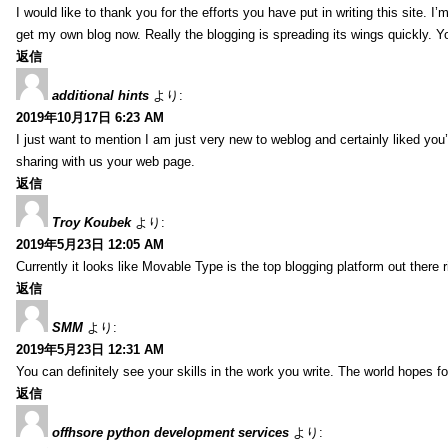
I would like to thank you for the efforts you have put in writing this site.
get my own blog now. Really the blogging is spreading its wings quickly. You
返信
additional hints
より:
2019年10月17日 6:23 AM
I just want to mention I am just very new to weblog and certainly liked you
sharing with us your web page.
返信
Troy Koubek
より:
2019年5月23日 12:05 AM
Currently it looks like Movable Type is the top blogging platform out there 
返信
SMM
より:
2019年5月23日 12:31 AM
You can definitely see your skills in the work you write. The world hopes f
返信
offhsore python development services
より: