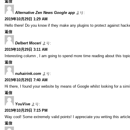
返信
Alternative Zen News Google app
より:
2019年10月29日 1:29 AM
Hello there! Do you know if they make any plugins to protect against hacke
返信
Delbert Moceri
より:
2019年10月29日 3:11 AM
Interesting column , I am going to spend more time reading about this topi
返信
nuhairink.com
より:
2019年10月29日 7:40 AM
Hi there, I found your website by means of Google whilst looking for a sim
返信
YouVive
より:
2019年10月29日 7:15 PM
Way cool! Some extremely valid points! I appreciate you writing this article 
返信