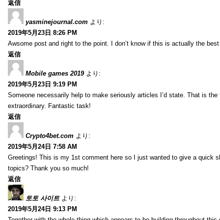
返信
yasminejournal.com
より:
2019年5月23日 8:26 PM
Awsome post and right to the point. I don’t know if this is actually the 
返信
Mobile games 2019
より:
2019年5月23日 9:19 PM
Someone necessarily help to make seriously articles I’d state. That is the 
extraordinary. Fantastic task!
返信
Crypto4bet.com
より:
2019年5月24日 7:58 AM
Greetings! This is my 1st comment here so I just wanted to give a quick s
topics? Thank you so much!
返信
토토 사이트
より:
2019年5月24日 9:13 PM
Together with the whole thing which appears to be building throughout this 