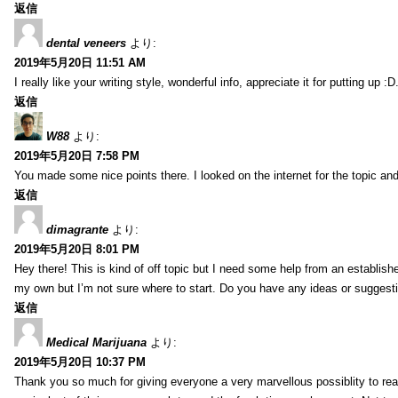
返信
dental veneers
より:
2019年5月20日 11:51 AM
I really like your writing style, wonderful info, appreciate it for putting up
返信
W88
より:
2019年5月20日 7:58 PM
You made some nice points there. I looked on the internet for the topic and
返信
dimagrante
より:
2019年5月20日 8:01 PM
Hey there! This is kind of off topic but I need some help from an established
my own but I’m not sure where to start. Do you have any ideas or suggesti
返信
Medical Marijuana
より:
2019年5月20日 10:37 PM
Thank you so much for giving everyone a very marvellous possiblity to read