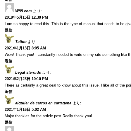
W88.com
より:
2019年5月15日 12:30 PM
I am so happy to read this. This is the type of manual that needs to be giv
返信
Tattoo
より:
2021年1月13日 8:05 AM
Wow! Thank you! I constantly needed to write on my site something like th
返信
Legal steroids
より:
2021年2月23日 10:10 PM
There as certainly a great deal to know about this issue. I like all of the 
返信
alquiler de carros en cartagena
より:
2021年1月16日 5:02 AM
Major thankies for the article post.Really thank you!
返信