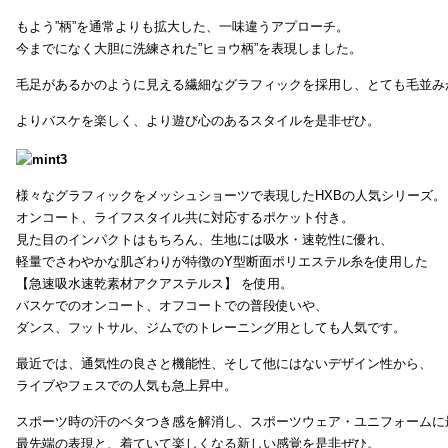
もよう”柄”を通常よりも拡大した、一味違うアプローチ。
今までになく大胆に洗練された”ヒョウ柄”を表現しました。
毛足があるかのように見える繊細なグラフィックを採用し、とても毛並み
よりバスケを楽しく、より遊び心のあるスタイルを是非ぜひ。
様々なグラフィックをメッシュショーツで表現したHXBの人気シリーズ。
オンコート、ライフスタイル共に対応するポケット付き。
見た目のインパクトはもちろん、生地には吸水・速乾性に優れ、
軽量でさわやかな肌ざわりが特徴のY型断面ポリエステル糸を使用した
【急速吸水速乾素材アクアステルス】 を使用。
バスケでのオンコート、オフコートでの普段使いや、
ダンス、フットサル、ジムでのトレーニング用としても人気です。
最近では、通気性の良さと機能性、そして他にはないデザイン性から、
ライブやフェスでの人気も急上昇中。
スポーツ時の汗のベタつき感を解消し、スポーツウェア・ユニフォームに
最先端の表現と、着ていて楽しくなる新しい感覚を是非ぜひ。