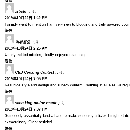
返信
article
より:
2019年10月22日 1:42 PM
I simply want to mention I am very new to blogging and truly savored your
返信
먹튀검증
より:
2019年10月24日 2:26 AM
Utterly indited articles, Really enjoyed examining.
返信
CBD Cooking Contest
より:
2019年10月24日 7:05 PM
Real nice style and design and superb content , nothing at all else we requi
返信
satta king online result
より:
2019年10月24日 7:07 PM
Somebody essentially lend a hand to make seriously articles I might state.
extraordinary. Great activity!
返信