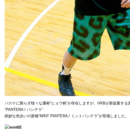
バスケに限らず様々な通称”ヒョウ柄”が存在しますが、HXBが新提案する真
“PANTERA / パンテラ”
絶妙な色合いの新種”MINT PANTERA / ミントパンテラ”が登場しました。