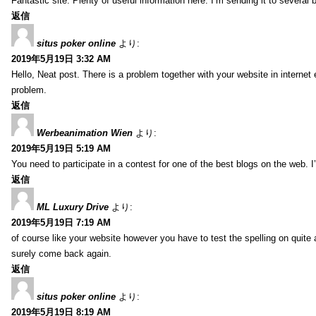
Fantastic site. Plenty of useful information here. I’m sending it to several
返信
situs poker online
より:
2019年5月19日 3:32 AM
Hello, Neat post. There is a problem together with your website in internet ex
problem.
返信
Werbeanimation Wien
より:
2019年5月19日 5:19 AM
You need to participate in a contest for one of the best blogs on the web. I’
返信
ML Luxury Drive
より:
2019年5月19日 7:19 AM
of course like your website however you have to test the spelling on quite a
surely come back again.
返信
situs poker online
より:
2019年5月19日 8:19 AM