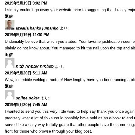
2019年5月19日 9:02 PM
I simply couldn’t go away your website prior to suggesting that I really enj
返信
azealia banks jumanko
より:
2019年5月19日 11:30 PM
Undeniably believe that which you stated. Your favorite justification seemed
plainly do not know about. You managed to hit the nail upon the top and al
返信
מצלמות אבטחה לבית
より:
2019年5月20日 5:11 AM
Wow, incredible weblog structure! How lengthy have you been running a blog
返信
online poker
より:
2019年5月20日 7:45 AM
I wanted to send you this very little word to help say thank you once agai
precisely what a lot of folks could possibly have sold as an e-book to end
served like a easy way to fully grasp that other people have the same eag
front for those who browse through your blog post.