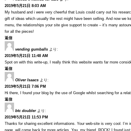
2019年5月21日 8:03 AM
My husband and i were very cheerful that Louis could carry out his researc
gift of ideas which usually the rest might have been selling. And now we 
menu, the relationships your site give support to create – it’s many astound
for all the pieces!
返信
vending gumballs
より:
2019年5月21日 11:48 AM
Spot on with this write-up, I really think this website wants far more conside
返信
Oliver Isaacs
より:
2019年5月21日 7:06 PM
Hi there, I found your blog by the use of Google whilst searching for a rel
返信
btc doubler
より:
2019年5月21日 11:53 PM
Thanks for sharing excellent informations. Your web-site is very cool. I’m
page, will come back for more articles. You, my friend, ROCK! I found just