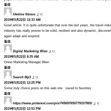
返信
lifetime fitness
より:
2019年5月22日 12:33 AM
Good article. It is quite unfortunate that over the last years, the travel ind
industry has really proven to be solid, resilient and also dynamic, discove
again adapt and respond.
返信
Digital Marketing Wien
より:
2019年5月22日 8:35 AM
Onine Marketing Manager Wien
返信
Search Mp3
より:
2019年5月22日 12:25 PM
Some truly choice posts on this web site , saved to favorites .
返信
https://www.pinterest.com/pin/745697650779337993/
より:
2019年5月22日 12:53 PM