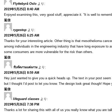
Flyttebyrå Oslo
より:
2019年5月25日 8:40 AM
Enjoyed examining this, very good stuff, appreciate it. “It is well to reme
返信
rygestop
より:
2019年5月26日 6:25 AM
Thanks for your interesting article. Other thing is that mesothelioma cance
among individuals in the engineering industry that have long exposure to as
some consumers are more vulnerable for the risk than others.
返信
รับจัดงานแต่งงาน
より:
2019年5月26日 8:59 AM
Hey just wanted to give you a quick heads up. The text in your post seem to
but I thought I’d post to let you know. The design look great though! Hope
返信
lifeguard classes
より:
2019年5月26日 7:38 PM
Thanks a lot for sharing this with all of us you really know what you are 