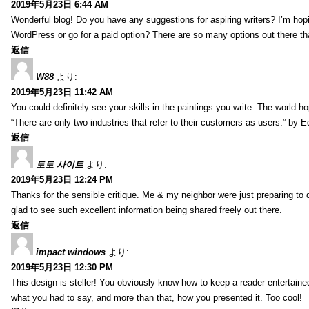
2019年5月23日 6:44 AM
Wonderful blog! Do you have any suggestions for aspiring writers? I’m hopi
WordPress or go for a paid option? There are so many options out there that
返信
W88
より:
2019年5月23日 11:42 AM
You could definitely see your skills in the paintings you write. The world 
“There are only two industries that refer to their customers as users.” by 
返信
토토 사이트
より:
2019年5月23日 12:24 PM
Thanks for the sensible critique. Me & my neighbor were just preparing to do
glad to see such excellent information being shared freely out there.
返信
impact windows
より:
2019年5月23日 12:30 PM
This design is steller! You obviously know how to keep a reader entertain
what you had to say, and more than that, how you presented it. Too cool!