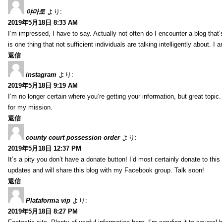
야마토
より:
2019年5月18日 8:33 AM
I’m impressed, I have to say. Actually not often do I encounter a blog that’
is one thing that not sufficient individuals are talking intelligently about. 
返信
instagram
より:
2019年5月18日 9:19 AM
I’m no longer certain where you’re getting your information, but great topic
for my mission.
返信
county court possession order
より:
2019年5月18日 12:37 PM
It’s a pity you don’t have a donate button! I’d most certainly donate to thi
updates and will share this blog with my Facebook group. Talk soon!
返信
Plataforma vip
より:
2019年5月18日 8:27 PM