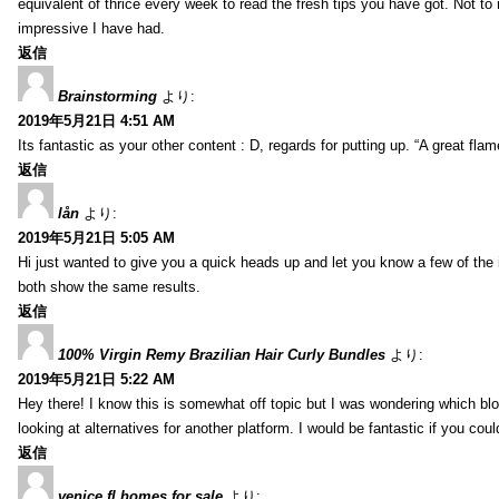
equivalent of thrice every week to read the fresh tips you have got. Not to 
impressive I have had.
返信
Brainstorming
より:
2019年5月21日 4:51 AM
Its fantastic as your other content : D, regards for putting up. “A great flame
返信
lån
より:
2019年5月21日 5:05 AM
Hi just wanted to give you a quick heads up and let you know a few of the ima
both show the same results.
返信
100% Virgin Remy Brazilian Hair Curly Bundles
より:
2019年5月21日 5:22 AM
Hey there! I know this is somewhat off topic but I was wondering which blo
looking at alternatives for another platform. I would be fantastic if you coul
返信
venice fl homes for sale
より: