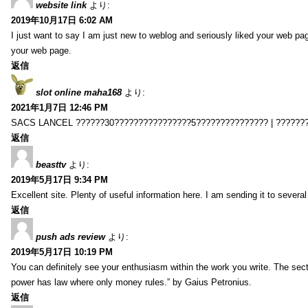
website link
より:
2019年10月17日 6:02 AM
I just want to say I am just new to weblog and seriously liked your web pa
your web page.
返信
slot online maha168
より:
2021年1月7日 12:46 PM
SACS LANCEL ??????30????????????????5??????????????? | ??????
返信
beasttv
より:
2019年5月17日 9:34 PM
Excellent site. Plenty of useful information here. I am sending it to several
返信
push ads review
より:
2019年5月17日 10:19 PM
You can definitely see your enthusiasm within the work you write. The sect
power has law where only money rules.” by Gaius Petronius.
返信