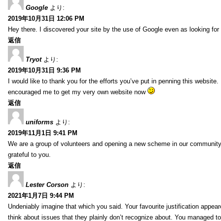
Google
より:
2019年10月31日 12:06 PM
Hey there. I discovered your site by the use of Google even as looking fo
返信
Tryot
より:
2019年10月31日 9:36 PM
I would like to thank you for the efforts you’ve put in penning this website.
encouraged me to get my very own website now
返信
uniforms
より:
2019年11月1日 9:41 PM
We are a group of volunteers and opening a new scheme in our community. 
grateful to you.
返信
Lester Corson
より:
2021年1月7日 9:44 PM
Undeniably imagine that which you said. Your favourite justification appeare
think about issues that they plainly don’t recognize about. You managed to h