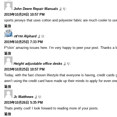
John Deere Repair Manuals
より:
2019年10月24日 10:57 PM
sports jerseys that uses cotton and polyester fabric are much cooler to us
返信
เช่ารถ Alphard
より:
2019年10月25日 7:33 PM
F*ckin’ amazing issues here. I’m very happy to peer your post. Thanks a l
返信
Height adjustable office desks
より:
2019年10月25日 10:57 PM
Today, with the fast chosen lifestyle that everyone is having, credit card
aren’t using the credit card have made up their minds to apply for even on
返信
Jc Matthews
より:
2019年10月26日 5:35 PM
Thats pretty cool! I look forward to reading more of your posts.
返信