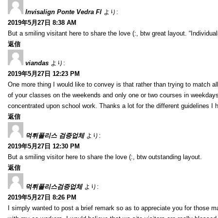
Invisalign Ponte Vedra Fl
より:
2019年5月27日 8:38 AM
But a smiling visitant here to share the love (:, btw great layout. “Individu
返信
viandas
より:
2019年5月27日 12:23 PM
One more thing I would like to convey is that rather than trying to match a
of your classes on the weekends and only one or two courses in weekdays, 
concentrated upon school work. Thanks a lot for the different guidelines I 
返信
먹튀폴리스 검증업체
より:
2019年5月27日 12:30 PM
But a smiling visitor here to share the love (:, btw outstanding layout.
返信
먹튀폴리스검증업체
より:
2019年5月27日 8:26 PM
I simply wanted to post a brief remark so as to appreciate you for those m