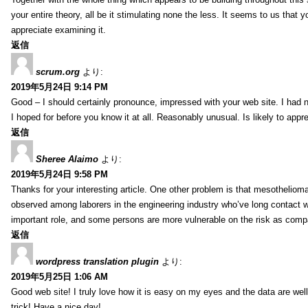
your entire theory, all be it stimulating none the less. It seems to us that y
appreciate examining it.
返信
scrum.org
より:
2019年5月24日 9:14 PM
Good – I should certainly pronounce, impressed with your web site. I had no
I hoped for before you know it at all. Reasonably unusual. Is likely to app
返信
Sheree Alaimo
より:
2019年5月24日 9:58 PM
Thanks for your interesting article. One other problem is that mesothelioma 
observed among laborers in the engineering industry who’ve long contact wi
important role, and some persons are more vulnerable on the risk as comp
返信
wordpress translation plugin
より:
2019年5月25日 1:06 AM
Good web site! I truly love how it is easy on my eyes and the data are we
trick! Have a nice day!