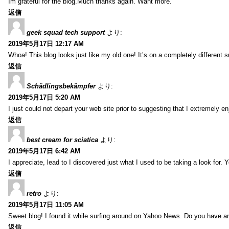
Im grateful for the blog.Much thanks again. Want more.
返信
geek squad tech support
より:
2019年5月17日 12:17 AM
Whoa! This blog looks just like my old one! It’s on a completely different 
返信
Schädlingsbekämpfer
より:
2019年5月17日 5:20 AM
I just could not depart your web site prior to suggesting that I extremely 
返信
best cream for sciatica
より:
2019年5月17日 6:42 AM
I appreciate, lead to I discovered just what I used to be taking a look f
返信
retro
より:
2019年5月17日 11:05 AM
Sweet blog! I found it while surfing around on Yahoo News. Do you have any
返信