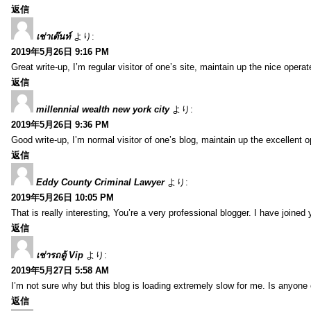
返信
เช่าเต๊นท์
より:
2019年5月26日 9:16 PM
Great write-up, I’m regular visitor of one’s site, maintain up the nice operate
返信
millennial wealth new york city
より:
2019年5月26日 9:36 PM
Good write-up, I’m normal visitor of one’s blog, maintain up the excellent ope
返信
Eddy County Criminal Lawyer
より:
2019年5月26日 10:05 PM
That is really interesting, You’re a very professional blogger. I have joine
返信
เช่ารถตู้ Vip
より:
2019年5月27日 5:58 AM
I’m not sure why but this blog is loading extremely slow for me. Is anyone e
返信