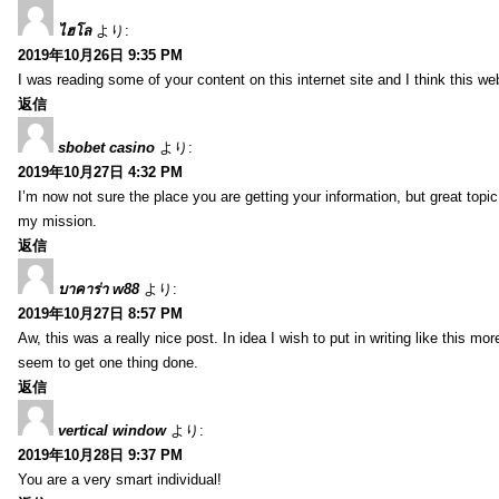
ไฮโล
より:
2019年10月26日 9:35 PM
I was reading some of your content on this internet site and I think this we
返信
sbobet casino
より:
2019年10月27日 4:32 PM
I’m now not sure the place you are getting your information, but great topi
my mission.
返信
บาคาร่า w88
より:
2019年10月27日 8:57 PM
Aw, this was a really nice post. In idea I wish to put in writing like this
seem to get one thing done.
返信
vertical window
より:
2019年10月28日 9:37 PM
You are a very smart individual!