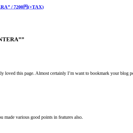
ERA” / 7200円(+TAX)
PANTERA””
tly loved this page. Almost certainly I’m want to bookmark your blog 
ou made various good points in features also.