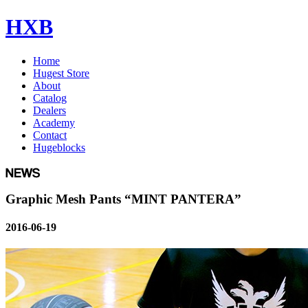
HXB
Home
Hugest Store
About
Catalog
Dealers
Academy
Contact
Hugeblocks
Graphic Mesh Pants “MINT PANTERA”
2016-06-19