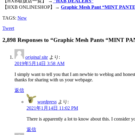
【HXB取扱店一覧】 →
“
HXB DEALERS
“
【HXB ONLINESHOP】→
Graphic Mesh Pant “MINT PANT
TAGS:
New
Tweet
2,898 Responses to “Graphic Mesh Pants “MINT 
original site
より:
2019年5月14日 3:58 AM
I simply want to tell you that I am newbie to weblog and hones
thanks for sharing with us your webpage.
返信
wordpress
より:
2021年1月14日 11:02 PM
There is apparently a lot to know about this. I consider y
返信