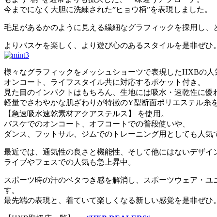
今までになく大胆に洗練された”ヒョウ柄”を表現しました。
毛足があるかのように見える繊細なグラフィックを採用し、
よりバスケを楽しく、より遊び心のあるスタイルを是非ぜひ
様々なグラフィックをメッシュショーツで表現したHXBの人
オンコート、ライフスタイル共に対応するポケット付き。
見た目のインパクトはもちろん、生地には吸水・速乾性に優
軽量でさわやかな肌ざわりが特徴のY型断面ポリエステル糸
【急速吸水速乾素材アクアステルス】 を使用。
バスケでのオンコート、オフコートでの普段使いや、
ダンス、フットサル、ジムでのトレーニング用としても人気
最近では、通気性の良さと機能性、そして他にはないデザイ
ライブやフェスでの人気も急上昇中。
スポーツ時の汗のベタつき感を解消し、スポーツウェア・ユ
す。
最先端の表現と、着ていて楽しくなる新しい感覚を是非ぜひ