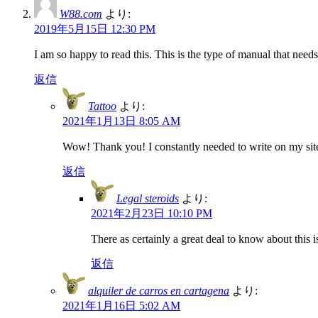
W88.com
より:
2019年5月15日 12:30 PM
I am so happy to read this. This is the type of manual that need
返信
Tattoo
より:
2021年1月13日 8:05 AM
Wow! Thank you! I constantly needed to write on my site 
返信
Legal steroids
より:
2021年2月23日 10:10 PM
There as certainly a great deal to know about this i
返信
alquiler de carros en cartagena
より:
2021年1月16日 5:02 AM