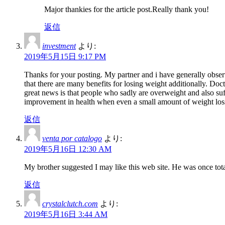
Major thankies for the article post.Really thank you!
返信
investment
より:
2019年5月15日 9:17 PM
Thanks for your posting. My partner and i have generally observ
that there are many benefits for losing weight additionally. Doct
great news is that people who sadly are overweight and also suff
improvement in health when even a small amount of weight loss
返信
venta por catalogo
より:
2019年5月16日 12:30 AM
My brother suggested I may like this web site. He was once tot
返信
crystalclutch.com
より:
2019年5月16日 3:44 AM