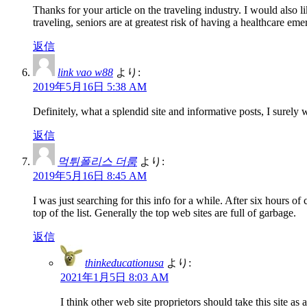
Thanks for your article on the traveling industry. I would also li
traveling, seniors are at greatest risk of having a healthcare 
返信
link vao w88
より:
2019年5月16日 5:38 AM
Definitely, what a splendid site and informative posts, I sure
返信
먹튀폴리스 더룸
より:
2019年5月16日 8:45 AM
I was just searching for this info for a while. After six hours of
top of the list. Generally the top web sites are full of garbage.
返信
thinkeducationusa
より:
2021年1月5日 8:03 AM
I think other web site proprietors should take this site as