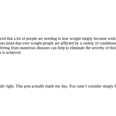
ed that a lot of people are needing to lose weight simply because wish 
ors insist that over weight people are afflicted by a variety of condition
ering from numerous diseases can help to eliminate the severity of thei
 is achieved.
ally right. This post actually made my day. You cann’t consider simply 