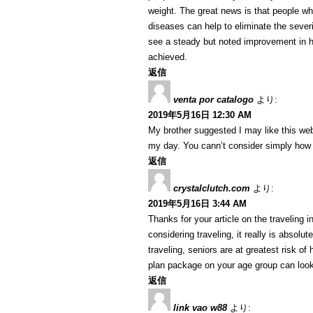
weight. The great news is that people w
diseases can help to eliminate the severi
see a steady but noted improvement in h
achieved.
返信
venta por catalogo
より:
2019年5月16日 12:30 AM
My brother suggested I may like this web
my day. You cann’t consider simply how 
返信
crystalclutch.com
より:
2019年5月16日 3:44 AM
Thanks for your article on the traveling in
considering traveling, it really is absolu
traveling, seniors are at greatest risk o
plan package on your age group can look
返信
link vao w88
より: