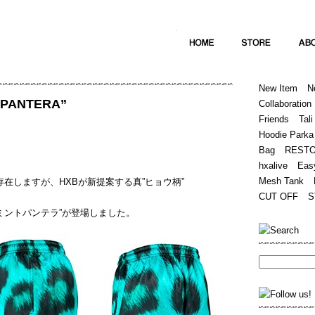
Home
Hugest
About
Store
New Item
N
T PANTERA”
Collaboration
Friends
Tali
Hoodie Parka
Bag
REST
hxalive
Eas
Mesh Tank
存在しますが、HXBが新提案する真”ヒョウ柄”
CUT OFF
S
 / ミントパンテラ”が登場しました。