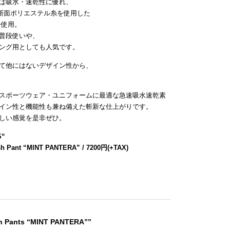
は吸水・速乾性に優れ、
断面ポリエステル糸を使用した
を使用。
普段使いや、
ング用としても人気です。
て他にはないデザイン性から、
スポーツウェア・ユニフォームに最適な急速吸水速乾素
イン性と機能性も兼ね備えた斬新な仕上がりです。
しい感覚を是非ぜひ。
S
“
sh Pant “MINT PANTERA” / 7200円(+TAX)
sh Pants “MINT PANTERA””