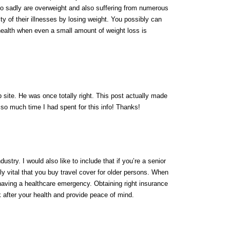
ho sadly are overweight and also suffering from numerous
ty of their illnesses by losing weight. You possibly can
ealth when even a small amount of weight loss is
 site. He was once totally right. This post actually made
so much time I had spent for this info! Thanks!
dustry. I would also like to include that if you’re a senior
tely vital that you buy travel cover for older persons. When
f having a healthcare emergency. Obtaining right insurance
 after your health and provide peace of mind.