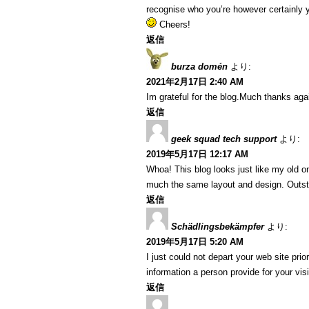
recognise who you’re however certainly y
Cheers!
返信
burza domén
より:
2021年2月17日 2:40 AM
Im grateful for the blog.Much thanks ag
返信
geek squad tech support
より:
2019年5月17日 12:17 AM
Whoa! This blog looks just like my old one
much the same layout and design. Outsta
返信
Schädlingsbekämpfer
より:
2019年5月17日 5:20 AM
I just could not depart your web site pri
information a person provide for your vi
返信