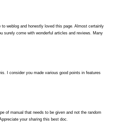
e to weblog and honestly loved this page. Almost certainly
ou surely come with wonderful articles and reviews. Many
.
his. I consider you made various good points in features
type of manual that needs to be given and not the random
 Appreciate your sharing this best doc.