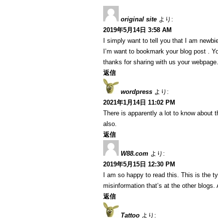
original site
より:
2019年5月14日 3:58 AM
I simply want to tell you that I am newbi
I’m want to bookmark your blog post . Y
thanks for sharing with us your webpage
返信
wordpress
より:
2021年1月14日 11:02 PM
There is apparently a lot to know about t
also.
返信
W88.com
より:
2019年5月15日 12:30 PM
I am so happy to read this. This is the 
misinformation that’s at the other blogs.
返信
Tattoo
より: