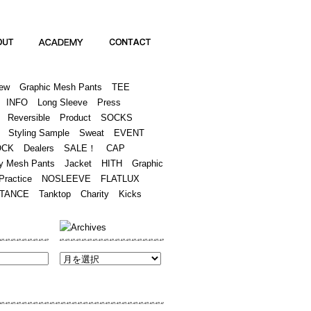
Academy
Contact
ew
Graphic Mesh Pants
TEE
INFO
Long Sleeve
Press
Reversible
Product
SOCKS
Styling Sample
Sweat
EVENT
OCK
Dealers
SALE！
CAP
y Mesh Pants
Jacket
HITH
Graphic
Practice
NOSLEEVE
FLATLUX
TANCE
Tanktop
Charity
Kicks