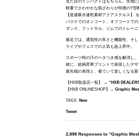
見た目のインパクトはもちろん、生地に
軽量でさわやかな肌ざわりが特徴のY型
【急速吸水速乾素材アクアステルス】 
バスケでのオンコート、オフコートでの
ダンス、フットサル、ジムでのトレーニ
最近では、通気性の良さと機能性、そし
ライブやフェスでの人気も急上昇中。
スポーツ時の汗のベタつき感を解消し、
材に、総柄昇華プリントで表現したデザ
最先端の表現と、着ていて楽しくなる新
【HXB取扱店一覧】 →
“
HXB DEALER
【HXB ONLINESHOP】→
Graphic Me
TAGS:
New
Tweet
2,898 Responses to “Graphic Me