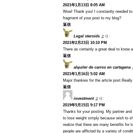
2021年1月13日 8:05 AM
Wow! Thank you! I constantly needed to w
fragment of your post to my blog?
返信
Legal steroids
より:
2021年2月23日 10:10 PM
There as certainly a great deal to know a
返信
alquiler de carros en cartagena
2021年1月16日 5:02 AM
Major thankies for the article post.Reall
返信
investment
より:
2019年5月15日 9:17 PM
Thanks for your posting. My partner and 
to lose weight simply because wish to sh
realize that there are many benefits for l
people are afflicted by a variety of condi