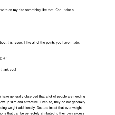
rite on my site something like that. Can I take a
bout this issue. I like all of the points you have made.
より:
y thank you!
i have generally observed that a lot of people are needing
ow up slim and attractive. Even so, they do not generally
osing weight additionally. Doctors insist that over weight
tions that can be perfectely attributed to their own excess