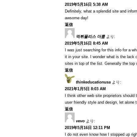
2019年5月16日 5:38 AM
Definitely, what a splendid site and info
awsome day!
返信
먹튀폴리스 더룸
より:
2019年5月16日 8:45 AM
I was just searching for this info for a wh
it in your site. I wonder what is the lack
sites in top of the list. Generally the top
返信
thinkeducationusa
より:
2021年1月5日 8:03 AM
I think other web site proprietors should
user friendly style and design, let alone 
返信
vevo
より:
2019年5月16日 12:11 PM
I do not even know how I stopped up righ