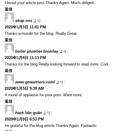
I loved your article post.Thanks Again. Much obliged.
返信
strap ons
より:
2020年1月3日 11:01 PM
Thanks-a-mundo for the blog. Really Great.
返信
boiler plumber bromley
より:
2020年1月4日 11:13 PM
Thanks for the blog.Really looking forward to read more. Cool.
返信
www.gnwarriors.com/
より:
2020年1月5日 9:39 AM
A round of applause for your post. Want more.
返信
hack liên quân
より:
2020年1月9日 6:53 PM
Im grateful for the blog article.Thanks Again. Fantastic.