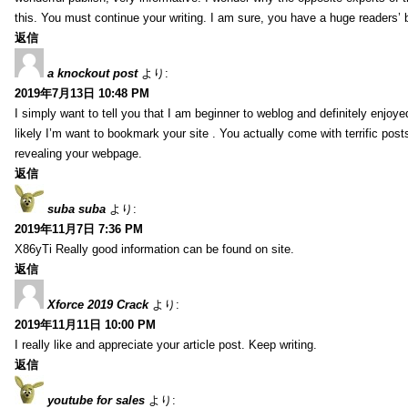
this. You must continue your writing. I am sure, you have a huge readers’ 
返信
a knockout post
より:
2019年7月13日 10:48 PM
I simply want to tell you that I am beginner to weblog and definitely enjoy
likely I’m want to bookmark your site . You actually come with terrific pos
revealing your webpage.
返信
suba suba
より:
2019年11月7日 7:36 PM
X86yTi Really good information can be found on site.
返信
Xforce 2019 Crack
より:
2019年11月11日 10:00 PM
I really like and appreciate your article post. Keep writing.
返信
youtube for sales
より: