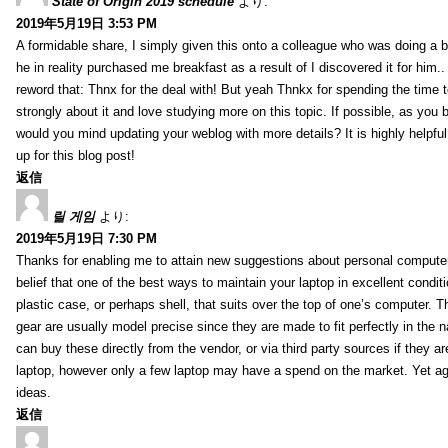
State of Origin 2019 schedule
より:
2019年5月19日 3:53 PM
A formidable share, I simply given this onto a colleague who was doing a bi
he in reality purchased me breakfast as a result of I discovered it for him.
reword that: Thnx for the deal with! But yeah Thnkx for spending the time to
strongly about it and love studying more on this topic. If possible, as you
would you mind updating your weblog with more details? It is highly helpfu
up for this blog post!
返信
릴 게임
より:
2019年5月19日 7:30 PM
Thanks for enabling me to attain new suggestions about personal computer
belief that one of the best ways to maintain your laptop in excellent conditi
plastic case, or perhaps shell, that suits over the top of one’s computer. T
gear are usually model precise since they are made to fit perfectly in the n
can buy these directly from the vendor, or via third party sources if they ar
laptop, however only a few laptop may have a spend on the market. Yet ag
ideas.
返信