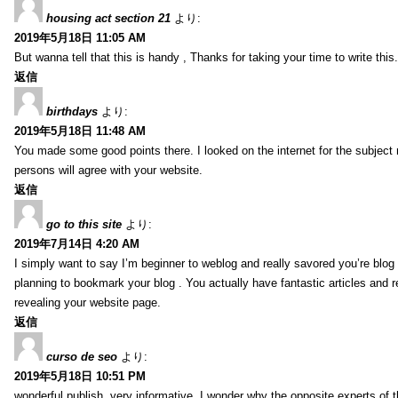
housing act section 21
より:
2019年5月18日 11:05 AM
But wanna tell that this is handy , Thanks for taking your time to write this.
返信
birthdays
より:
2019年5月18日 11:48 AM
You made some good points there. I looked on the internet for the subject
persons will agree with your website.
返信
go to this site
より:
2019年7月14日 4:20 AM
I simply want to say I’m beginner to weblog and really savored you’re blog s
planning to bookmark your blog . You actually have fantastic articles and r
revealing your website page.
返信
curso de seo
より:
2019年5月18日 10:51 PM
wonderful publish, very informative. I wonder why the opposite experts of t