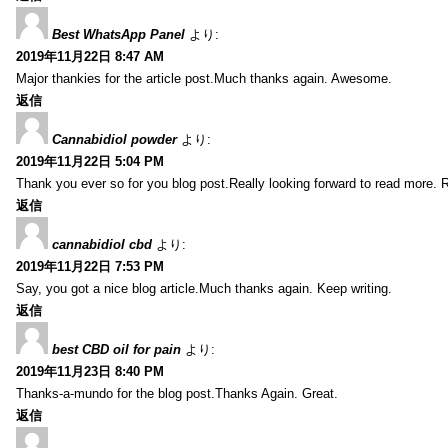
Best WhatsApp Panel
より:
2019年11月22日 8:47 AM
Major thankies for the article post.Much thanks again. Awesome.
返信
Cannabidiol powder
より:
2019年11月22日 5:04 PM
Thank you ever so for you blog post.Really looking forward to read more. R
返信
cannabidiol cbd
より:
2019年11月22日 7:53 PM
Say, you got a nice blog article.Much thanks again. Keep writing.
返信
best CBD oil for pain
より:
2019年11月23日 8:40 PM
Thanks-a-mundo for the blog post.Thanks Again. Great.
返信