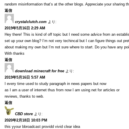
random misinformation that’s at the other blogs. Appreciate your sharing th
返信
crystalclutch.com
より:
2019年5月16日 2:29 AM
Hey there! This is kind of off topic but I need some advice from an establis
set up your own blog? I’m not very techincal but I can figure things out pret
about making my own but I’m not sure where to start. Do you have any poi
With thanks
返信
download minecraft for free
より:
2019年5月16日 5:57 AM
I every time used to study paragraph in news papers but now
as I am a user of internet thus from now I am using net for articles or
reviews, thanks to web.
返信
CBD store
より:
2020年2月18日 10:03 PM
this yyour bbroadcast providd vivid clear idea