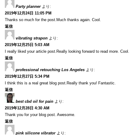
Party planner
より:
2019年12月24日 11:05 PM
Thanks so much for the post.Much thanks again. Cool.
返信
vibrating strapon
より:
2019年12月25日 5:03 AM
I really liked your article post.Really looking forward to read more. Cool.
返信
professional retouching Los Angeles
より:
2019年12月27日 5:34 PM
I think this is a real great blog post.Really thank you! Fantastic.
返信
best cbd oil for pain
より:
2019年12月28日 4:30 AM
Thank you for your blog post. Awesome.
返信
pink silicone vibrator
より: