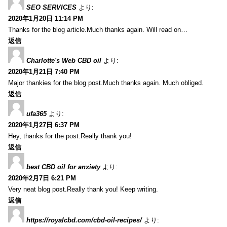
SEO SERVICES
より:
2020年1月20日 11:14 PM
Thanks for the blog article.Much thanks again. Will read on…
返信
Charlotte's Web CBD oil
より:
2020年1月21日 7:40 PM
Major thankies for the blog post.Much thanks again. Much obliged.
返信
ufa365
より:
2020年1月27日 6:37 PM
Hey, thanks for the post.Really thank you!
返信
best CBD oil for anxiety
より:
2020年2月7日 6:21 PM
Very neat blog post.Really thank you! Keep writing.
返信
https://royalcbd.com/cbd-oil-recipes/
より: