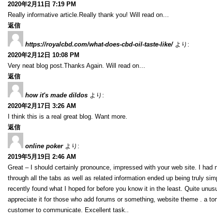
2020年2月11日 7:19 PM
Really informative article.Really thank you! Will read on…
返信
https://royalcbd.com/what-does-cbd-oil-taste-like/
より:
2020年2月12日 10:08 PM
Very neat blog post.Thanks Again. Will read on…
返信
how it's made dildos
より:
2020年2月17日 3:26 AM
I think this is a real great blog. Want more.
返信
online poker
より:
2019年5月19日 2:46 AM
Great – I should certainly pronounce, impressed with your web site. I had n
through all the tabs as well as related information ended up being truly sim
recently found what I hoped for before you know it in the least. Quite unusua
appreciate it for those who add forums or something, website theme . a to
customer to communicate. Excellent task..