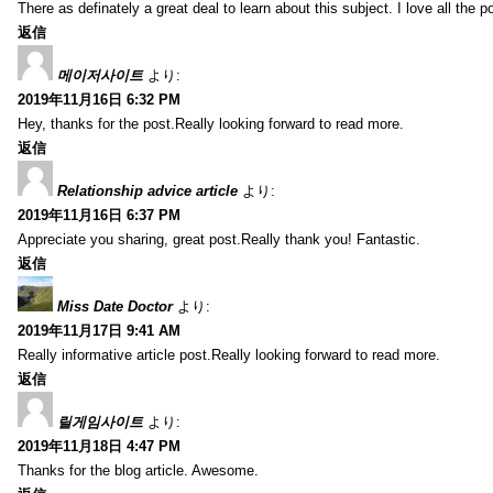
There as definately a great deal to learn about this subject. I love all the
返信
메이저사이트
より:
2019年11月16日 6:32 PM
Hey, thanks for the post.Really looking forward to read more.
返信
Relationship advice article
より:
2019年11月16日 6:37 PM
Appreciate you sharing, great post.Really thank you! Fantastic.
返信
Miss Date Doctor
より:
2019年11月17日 9:41 AM
Really informative article post.Really looking forward to read more.
返信
릴게임사이트
より:
2019年11月18日 4:47 PM
Thanks for the blog article. Awesome.