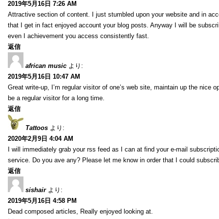
2019年5月16日 7:26 AM
Attractive section of content. I just stumbled upon your website and in acc
that I get in fact enjoyed account your blog posts. Anyway I will be subscr
even I achievement you access consistently fast.
返信
african music
より:
2019年5月16日 10:47 AM
Great write-up, I’m regular visitor of one’s web site, maintain up the nice op
be a regular visitor for a long time.
返信
Tattoos
より:
2020年2月9日 4:04 AM
I will immediately grab your rss feed as I can at find your e-mail subscripti
service. Do you ave any? Please let me know in order that I could subscri
返信
sishair
より:
2019年5月16日 4:58 PM
Dead composed articles, Really enjoyed looking at.