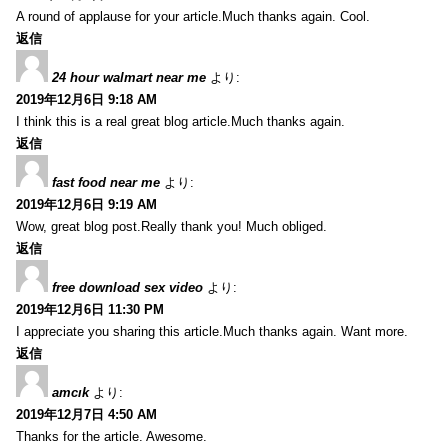
A round of applause for your article.Much thanks again. Cool.
返信
24 hour walmart near me
より:
2019年12月6日 9:18 AM
I think this is a real great blog article.Much thanks again.
返信
fast food near me
より:
2019年12月6日 9:19 AM
Wow, great blog post.Really thank you! Much obliged.
返信
free download sex video
より:
2019年12月6日 11:30 PM
I appreciate you sharing this article.Much thanks again. Want more.
返信
amcık
より:
2019年12月7日 4:50 AM
Thanks for the article. Awesome.