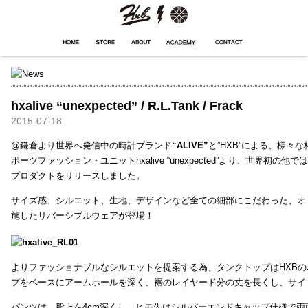
HXB
Home
Hugest
About
Academy
Contact
Store
hxalive “unexpected” / R.L.Tank / Frack
2015-07-18
@鎌倉より世界へ発信中の時計ブランド
“ALIVE”
と”HXB”による、様々
ポーツファッション・ユニットhxalive “unexpected”より、世界初の
プロダクトをリリースしました。
サイズ感、シルエット、生地、デザインなど全ての細部にこだわった、オ
施したリバーシブルウェアが登場！
よりファッショナブルなシルエットを提案する為、タンクトップはHXB
プをベースにアームホールを深く、裾のレイヤード分の丈を長くし、サイ
パンツは、股上を4cm深くし、ヒモ先はシルバーエンドキャップ仕様で両