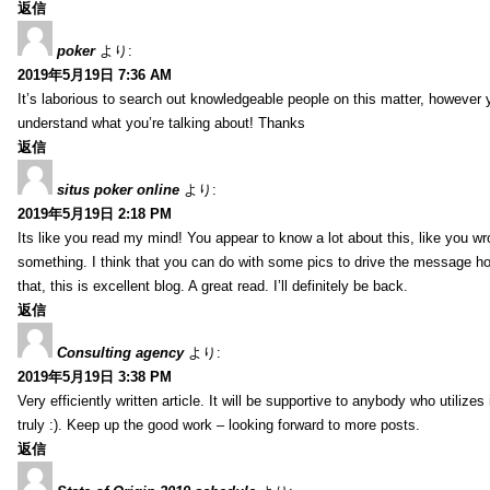
返信
poker
より:
2019年5月19日 7:36 AM
It’s laborious to search out knowledgeable people on this matter, however 
understand what you’re talking about! Thanks
返信
situs poker online
より:
2019年5月19日 2:18 PM
Its like you read my mind! You appear to know a lot about this, like you wro
something. I think that you can do with some pics to drive the message ho
that, this is excellent blog. A great read. I’ll definitely be back.
返信
Consulting agency
より:
2019年5月19日 3:38 PM
Very efficiently written article. It will be supportive to anybody who utilizes 
truly :). Keep up the good work – looking forward to more posts.
返信