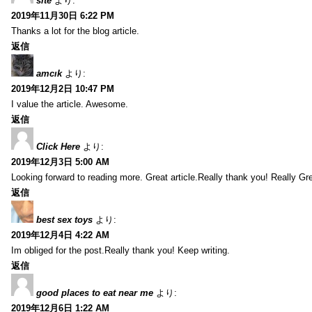
site
より:
2019年11月30日 6:22 PM
Thanks a lot for the blog article.
返信
amcık
より:
2019年12月2日 10:47 PM
I value the article. Awesome.
返信
Click Here
より:
2019年12月3日 5:00 AM
Looking forward to reading more. Great article.Really thank you! Really Gre
返信
best sex toys
より:
2019年12月4日 4:22 AM
Im obliged for the post.Really thank you! Keep writing.
返信
good places to eat near me
より:
2019年12月6日 1:22 AM