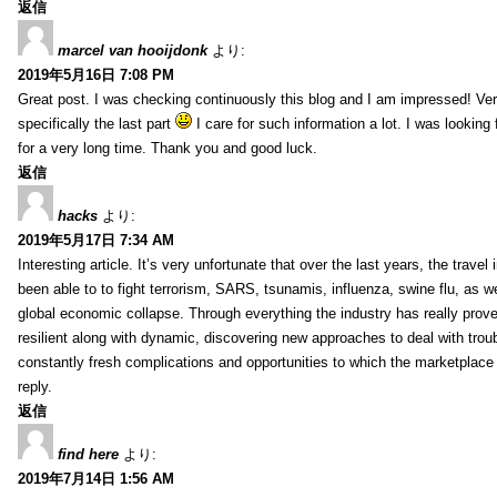
返信
marcel van hooijdonk
より:
2019年5月16日 7:08 PM
Great post. I was checking continuously this blog and I am impressed! Very
specifically the last part
I care for such information a lot. I was looking f
for a very long time. Thank you and good luck.
返信
hacks
より:
2019年5月17日 7:34 AM
Interesting article. It’s very unfortunate that over the last years, the travel
been able to to fight terrorism, SARS, tsunamis, influenza, swine flu, as wel
global economic collapse. Through everything the industry has really prove
resilient along with dynamic, discovering new approaches to deal with trou
constantly fresh complications and opportunities to which the marketplac
reply.
返信
find here
より:
2019年7月14日 1:56 AM