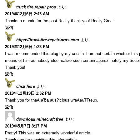
truck tire repair pros
より:
2019年12月6日 2:43 AM
Thanks-a-mundo for the post.Really thank you! Really Great.
返信
https://truck-tire-repair-pros.com
より:
2019年12月6日 1:23 PM
I was recommended this blog by my cousin. I am not certain whether this p
means of him as nobody else realize such certain approximately my troub
Thank you!
返信
click here
より:
2019年12月19日 1:32 PM
Thank you for thаА аЂа aus?icious wrаАабТТteup.
返信
download minecraft free
より:
2019年5月7日 8:17 PM
Pretty! This was an extremely wonderful article.
Thank you for providing this information.