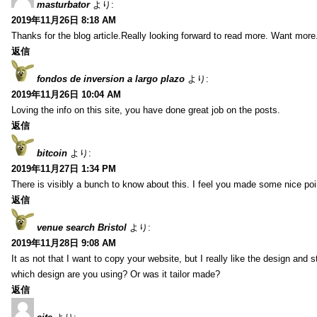
masturbator
より:
2019年11月26日 8:18 AM
Thanks for the blog article.Really looking forward to read more. Want more
返信
fondos de inversion a largo plazo
より:
2019年11月26日 10:04 AM
Loving the info on this site, you have done great job on the posts.
返信
bitcoin
より:
2019年11月27日 1:34 PM
There is visibly a bunch to know about this. I feel you made some nice poin
返信
venue search Bristol
より:
2019年11月28日 9:08 AM
It as not that I want to copy your website, but I really like the design and 
which design are you using? Or was it tailor made?
返信