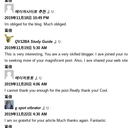
返信
메이저사이트 추천
より:
2019年11月18日 10:49 PM
Im obliged for the blog. Much obliged.
返信
QV12BA Study Guide
より:
2019年11月19日 5:30 AM
This is very interesting, You are a very skilled blogger. I ave joined your r
to seeking more of your magnificent post. Also, I ave shared your web site
返信
메이저토토
より:
2019年11月20日 4:06 AM
I cannot thank you enough for the post.Really thank you! Cool.
返信
g spot vibrator
より:
2019年11月22日 4:30 AM
I am so grateful for your article.Much thanks again. Fantastic.
返信