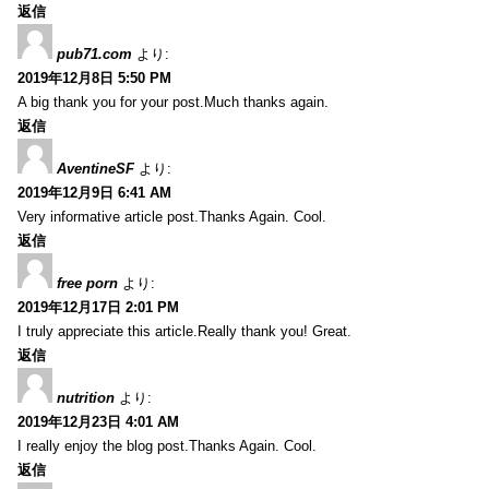
返信
pub71.com
より:
2019年12月8日 5:50 PM
A big thank you for your post.Much thanks again.
返信
AventineSF
より:
2019年12月9日 6:41 AM
Very informative article post.Thanks Again. Cool.
返信
free porn
より:
2019年12月17日 2:01 PM
I truly appreciate this article.Really thank you! Great.
返信
nutrition
より:
2019年12月23日 4:01 AM
I really enjoy the blog post.Thanks Again. Cool.
返信