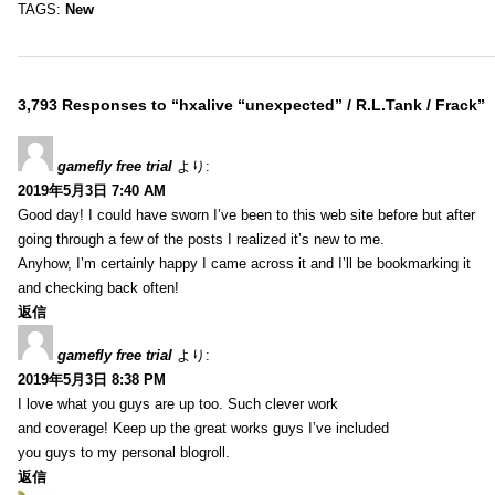
TAGS:
New
3,793 Responses to “hxalive “unexpected” / R.L.Tank / Frack”
gamefly free trial
より:
2019年5月3日 7:40 AM
Good day! I could have sworn I’ve been to this web site before but after
going through a few of the posts I realized it’s new to me.
Anyhow, I’m certainly happy I came across it and I’ll be bookmarking it
and checking back often!
返信
gamefly free trial
より:
2019年5月3日 8:38 PM
I love what you guys are up too. Such clever work
and coverage! Keep up the great works guys I’ve included
you guys to my personal blogroll.
返信