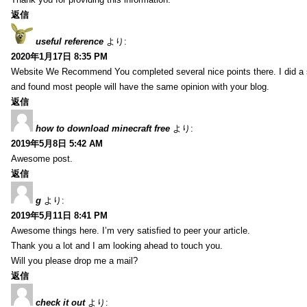
返信
useful reference
より:
2020年1月17日 8:35 PM
Website We Recommend You completed several nice points there. I did a 
and found most people will have the same opinion with your blog.
返信
how to download minecraft free
より:
2019年5月8日 5:42 AM
Awesome post.
返信
g
より:
2019年5月11日 8:41 PM
Awesome things here. I’m very satisfied to peer your article.
Thank you a lot and I am looking ahead to touch you.
Will you please drop me a mail?
返信
check it out
より: