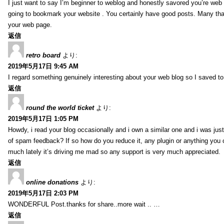
I just want to say I’m beginner to weblog and honestly savored you’re web 
going to bookmark your website . You certainly have good posts. Many tha
your web page.
返信
retro board
より:
2019年5月17日 9:45 AM
I regard something genuinely interesting about your web blog so I saved 
返信
round the world ticket
より:
2019年5月17日 1:05 PM
Howdy, i read your blog occasionally and i own a similar one and i was just 
of spam feedback? If so how do you reduce it, any plugin or anything you 
much lately it’s driving me mad so any support is very much appreciated.
返信
online donations
より:
2019年5月17日 2:03 PM
WONDERFUL Post.thanks for share..more wait .. …
返信