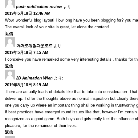
push notification review
より:
2019年5月18日 12:46 AM
Wow, wonderful blog layout! How long have you been blogging for? you ma
The overall look of your site is great, let alone the content!
返信
야마토게임다운로드
より:
2019年5月18日 7:15 AM
I conceive you have remarked some very interesting details , thanks for th
返信
2D Animation Wien
より:
2019年5月18日 8:19 AM
There are actually loads of details like that to take into consideration. Tha
deliver up. I offer the thoughts above as normal inspiration but clearly ther
one you carry up where an important thing shall be working in trustworthy 
if best practices have emerged round issues like that, however I’m certain t
recognized as a good game. Both boys and girls really feel the influence o
pleasure, for the remainder of their lives.
返信