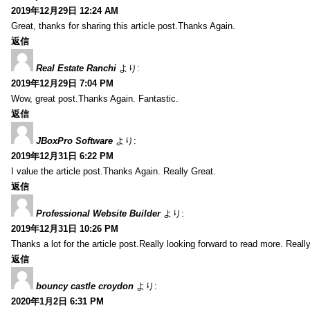
2019年12月29日 12:24 AM
Great, thanks for sharing this article post.Thanks Again.
返信
Real Estate Ranchi
より:
2019年12月29日 7:04 PM
Wow, great post.Thanks Again. Fantastic.
返信
JBoxPro Software
より:
2019年12月31日 6:22 PM
I value the article post.Thanks Again. Really Great.
返信
Professional Website Builder
より:
2019年12月31日 10:26 PM
Thanks a lot for the article post.Really looking forward to read more. Reall
返信
bouncy castle croydon
より:
2020年1月2日 6:31 PM