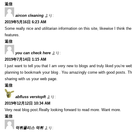
返信
aircon cleaning
より:
2019年5月16日 6:23 AM
Some really nice and utilitarian information on this site, likewise I think th
features.
返信
you can check here
より:
2019年7月14日 1:15 AM
I just want to tell you that I am very new to blogs and truly liked you’re we
planning to bookmark your blog . You amazingly come with good posts. Th
sharing with us your web page.
返信
abfluss verstopft
より:
2019年12月12日 10:34 AM
Very neat blog post.Really looking forward to read more. Want more.
返信
먹튀폴리스 먹튀
より: