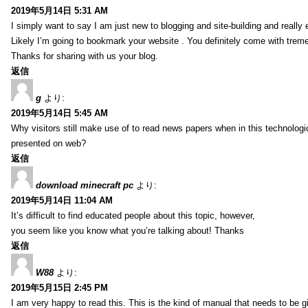
2019年5月14日 5:31 AM
I simply want to say I am just new to blogging and site-building and really 
Likely I’m going to bookmark your website . You definitely come with treme
Thanks for sharing with us your blog.
返信
g
より:
2019年5月14日 5:45 AM
Why visitors still make use of to read news papers when in this technologic
presented on web?
返信
download minecraft pc
より:
2019年5月14日 11:04 AM
It’s difficult to find educated people about this topic, however,
you seem like you know what you’re talking about! Thanks
返信
W88
より:
2019年5月15日 2:45 PM
I am very happy to read this. This is the kind of manual that needs to be g