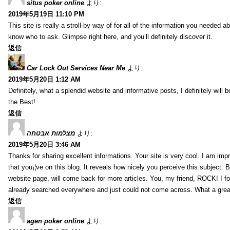
situs poker online
より:
2019年5月19日 11:10 PM
This site is really a stroll-by way of for all of the information you needed ab
know who to ask. Glimpse right here, and you’ll definitely discover it.
返信
Car Lock Out Services Near Me
より:
2019年5月20日 1:12 AM
Definitely, what a splendid website and informative posts, I definitely will 
the Best!
返信
מצלמות אבטחה
より:
2019年5月20日 3:46 AM
Thanks for sharing excellent informations. Your site is very cool. I am imp
that you¡¦ve on this blog. It reveals how nicely you perceive this subject.
website page, will come back for more articles. You, my friend, ROCK! I fou
already searched everywhere and just could not come across. What a grea
返信
agen poker online
より: