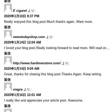
返信
E cigaret
より:
2020年1月10日 8:37 PM
Really enjoyed this blog post.Much thanks again. Want more.
返信
newstodayshop.com
より:
2020年1月14日 12:04 AM
I loved your blog post.Really looking forward to read more. Will read on…
返信
http://www.hardmenstore.com/
より:
2020年1月14日 9:04 AM
Great, thanks for sharing this blog post.Thanks Again. Keep writing.
返信
viagra
より:
2020年1月16日 12:01 AM
I really like and appreciate your article post. Awesome.
返信