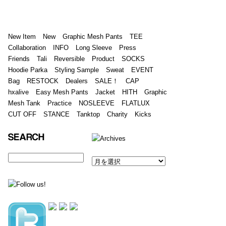
New Item
New
Graphic Mesh Pants
TEE
Collaboration
INFO
Long Sleeve
Press
Friends
Tali
Reversible
Product
SOCKS
Hoodie Parka
Styling Sample
Sweat
EVENT
Bag
RESTOCK
Dealers
SALE！
CAP
hxalive
Easy Mesh Pants
Jacket
HITH
Graphic
Mesh Tank
Practice
NOSLEEVE
FLATLUX
CUT OFF
STANCE
Tanktop
Charity
Kicks