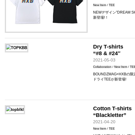
New Item
/
TEE
NEWデザイン”DREAM 
新登場!！
Dry T-shirts
“#8 & #24″
2021-05-03
Collaboration
/
New Item
/
TE
BOUNDZMAG×HXBの限
ドライTEEが新登場!
Cotton T-shirts
“Blackletter”
2021-04-20
New Item
/
TEE