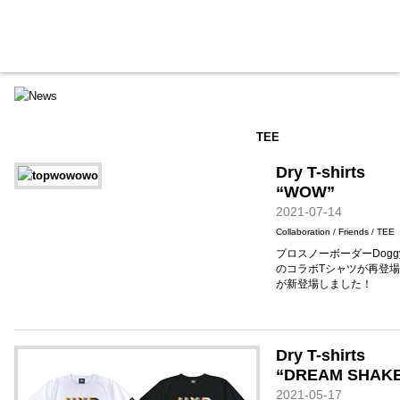
HXB
Home
Hugest
About
Academy
Contact
Store
TEE
Dry T-shirts
“WOW”
2021-07-14
Collaboration
/
Friends
/
TEE
プロスノーボーダーDog
のコラボTシャツが再登
が新登場しました！
Dry T-shirts
“DREAM SHAK
2021-05-17