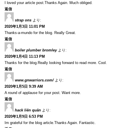
I loved your article post.Thanks Again. Much obliged.
返信
strap ons
より:
2020年1月3日 11:01 PM
Thanks-a-mundo for the blog. Really Great.
返信
boiler plumber bromley
より:
2020年1月4日 11:13 PM
Thanks for the blog.Really looking forward to read more. Cool.
返信
www.gnwarriors.com/
より:
2020年1月5日 9:39 AM
A round of applause for your post. Want more.
返信
hack liên quân
より:
2020年1月9日 6:53 PM
Im grateful for the blog article.Thanks Again. Fantastic.