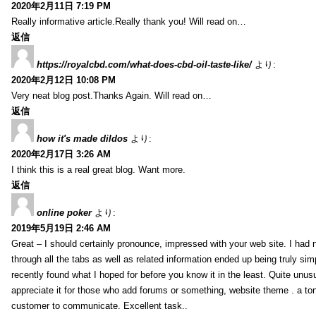
2020年2月11日 7:19 PM
Really informative article.Really thank you! Will read on…
返信
https://royalcbd.com/what-does-cbd-oil-taste-like/
より:
2020年2月12日 10:08 PM
Very neat blog post.Thanks Again. Will read on…
返信
how it's made dildos
より:
2020年2月17日 3:26 AM
I think this is a real great blog. Want more.
返信
online poker
より:
2019年5月19日 2:46 AM
Great – I should certainly pronounce, impressed with your web site. I had n
through all the tabs as well as related information ended up being truly sim
recently found what I hoped for before you know it in the least. Quite unusua
appreciate it for those who add forums or something, website theme . a to
customer to communicate. Excellent task..