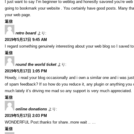
I just want to say I’m beginner to weblog and honestly savored you’re web 
going to bookmark your website . You certainly have good posts. Many tha
your web page.
返信
retro board
より:
2019年5月17日 9:45 AM
I regard something genuinely interesting about your web blog so I saved 
返信
round the world ticket
より:
2019年5月17日 1:05 PM
Howdy, i read your blog occasionally and i own a similar one and i was just 
of spam feedback? If so how do you reduce it, any plugin or anything you 
much lately it’s driving me mad so any support is very much appreciated.
返信
online donations
より:
2019年5月17日 2:03 PM
WONDERFUL Post.thanks for share..more wait .. …
返信