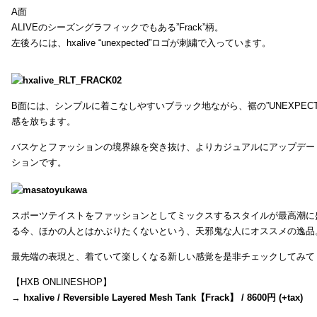
A面
ALIVEのシーズングラフィックでもある”Frack”柄。
左後ろには、hxalive “unexpected”ロゴが刺繍で入っています。
B面には、シンプルに着こなしやすいブラック地ながら、裾の”UNEXPEC
感を放ちます。
バスケとファッションの境界線を突き抜け、よりカジュアルにアップデー
ションです。
スポーツテイストをファッションとしてミックスするスタイルが最高潮に
る今、ほかの人とはかぶりたくないという、天邪鬼な人にオススメの逸品
最先端の表現と、着ていて楽しくなる新しい感覚を是非チェックしてみて
【HXB ONLINESHOP】
→
hxalive / Reversible Layered Mesh Tank【Frack】 / 8600円 (+tax)