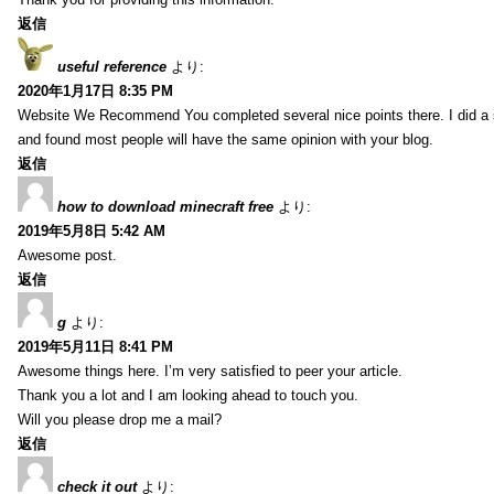
返信
useful reference
より:
2020年1月17日 8:35 PM
Website We Recommend You completed several nice points there. I did a 
and found most people will have the same opinion with your blog.
返信
how to download minecraft free
より:
2019年5月8日 5:42 AM
Awesome post.
返信
g
より:
2019年5月11日 8:41 PM
Awesome things here. I’m very satisfied to peer your article.
Thank you a lot and I am looking ahead to touch you.
Will you please drop me a mail?
返信
check it out
より: