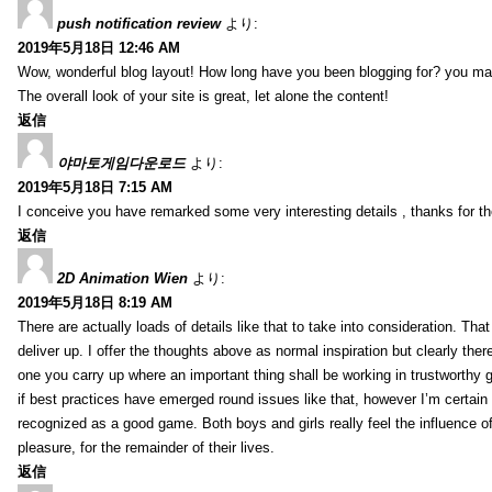
push notification review
より:
2019年5月18日 12:46 AM
Wow, wonderful blog layout! How long have you been blogging for? you ma
The overall look of your site is great, let alone the content!
返信
야마토게임다운로드
より:
2019年5月18日 7:15 AM
I conceive you have remarked some very interesting details , thanks for th
返信
2D Animation Wien
より:
2019年5月18日 8:19 AM
There are actually loads of details like that to take into consideration. Tha
deliver up. I offer the thoughts above as normal inspiration but clearly ther
one you carry up where an important thing shall be working in trustworthy 
if best practices have emerged round issues like that, however I’m certain t
recognized as a good game. Both boys and girls really feel the influence o
pleasure, for the remainder of their lives.
返信