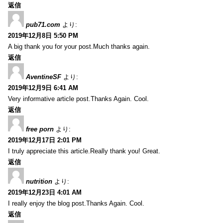
返信
pub71.com
より:
2019年12月8日 5:50 PM
A big thank you for your post.Much thanks again.
返信
AventineSF
より:
2019年12月9日 6:41 AM
Very informative article post.Thanks Again. Cool.
返信
free porn
より:
2019年12月17日 2:01 PM
I truly appreciate this article.Really thank you! Great.
返信
nutrition
より:
2019年12月23日 4:01 AM
I really enjoy the blog post.Thanks Again. Cool.
返信