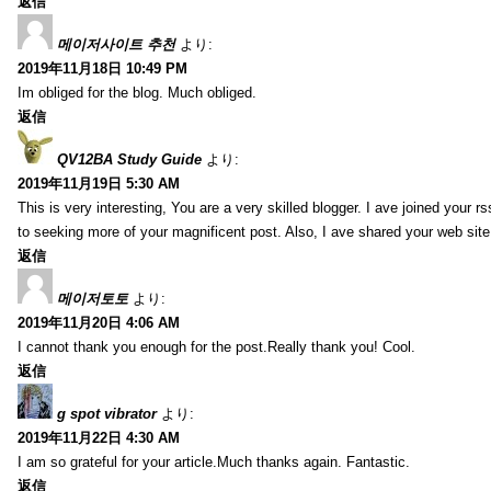
返信
메이저사이트 추천
より:
2019年11月18日 10:49 PM
Im obliged for the blog. Much obliged.
返信
QV12BA Study Guide
より:
2019年11月19日 5:30 AM
This is very interesting, You are a very skilled blogger. I ave joined your r
to seeking more of your magnificent post. Also, I ave shared your web site
返信
메이저토토
より:
2019年11月20日 4:06 AM
I cannot thank you enough for the post.Really thank you! Cool.
返信
g spot vibrator
より:
2019年11月22日 4:30 AM
I am so grateful for your article.Much thanks again. Fantastic.
返信