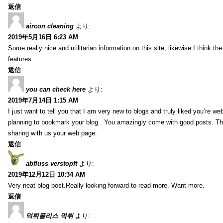
返信
aircon cleaning
より:
2019年5月16日 6:23 AM
Some really nice and utilitarian information on this site, likewise I think th
features.
返信
you can check here
より:
2019年7月14日 1:15 AM
I just want to tell you that I am very new to blogs and truly liked you’re we
planning to bookmark your blog . You amazingly come with good posts. Th
sharing with us your web page.
返信
abfluss verstopft
より:
2019年12月12日 10:34 AM
Very neat blog post.Really looking forward to read more. Want more.
返信
먹튀폴리스 먹튀
より: