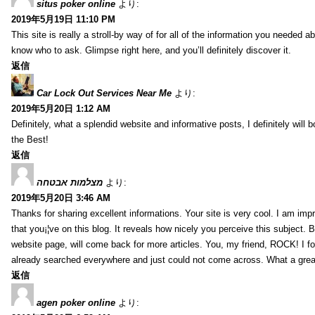
situs poker online
より:
2019年5月19日 11:10 PM
This site is really a stroll-by way of for all of the information you needed ab
know who to ask. Glimpse right here, and you’ll definitely discover it.
返信
Car Lock Out Services Near Me
より:
2019年5月20日 1:12 AM
Definitely, what a splendid website and informative posts, I definitely will 
the Best!
返信
מצלמות אבטחה
より:
2019年5月20日 3:46 AM
Thanks for sharing excellent informations. Your site is very cool. I am imp
that you¡¦ve on this blog. It reveals how nicely you perceive this subject.
website page, will come back for more articles. You, my friend, ROCK! I fou
already searched everywhere and just could not come across. What a grea
返信
agen poker online
より: