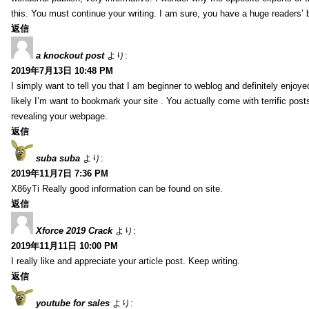
this. You must continue your writing. I am sure, you have a huge readers’ 
返信
a knockout post
より:
2019年7月13日 10:48 PM
I simply want to tell you that I am beginner to weblog and definitely enjoy
likely I’m want to bookmark your site . You actually come with terrific pos
revealing your webpage.
返信
suba suba
より:
2019年11月7日 7:36 PM
X86yTi Really good information can be found on site.
返信
Xforce 2019 Crack
より:
2019年11月11日 10:00 PM
I really like and appreciate your article post. Keep writing.
返信
youtube for sales
より: