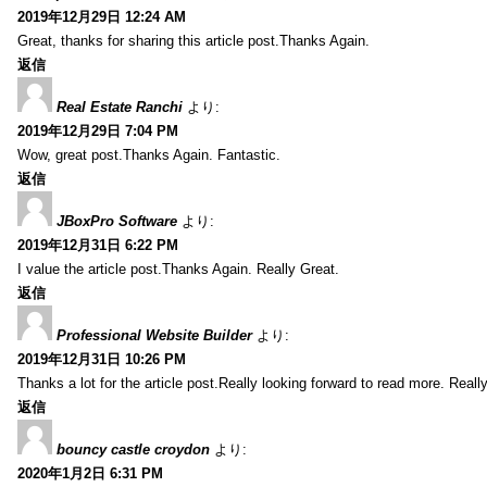
2019年12月29日 12:24 AM
Great, thanks for sharing this article post.Thanks Again.
返信
Real Estate Ranchi
より:
2019年12月29日 7:04 PM
Wow, great post.Thanks Again. Fantastic.
返信
JBoxPro Software
より:
2019年12月31日 6:22 PM
I value the article post.Thanks Again. Really Great.
返信
Professional Website Builder
より:
2019年12月31日 10:26 PM
Thanks a lot for the article post.Really looking forward to read more. Reall
返信
bouncy castle croydon
より:
2020年1月2日 6:31 PM