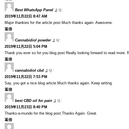
Best WhatsApp Panel
より:
2019年11月22日 8:47 AM
Major thankies for the article post.Much thanks again. Awesome.
返信
Cannabidiol powder
より:
2019年11月22日 5:04 PM
Thank you ever so for you blog post.Really looking forward to read more. R
返信
cannabidiol cbd
より:
2019年11月22日 7:53 PM
Say, you got a nice blog article.Much thanks again. Keep writing.
返信
best CBD oil for pain
より:
2019年11月23日 8:40 PM
Thanks-a-mundo for the blog post.Thanks Again. Great.
返信