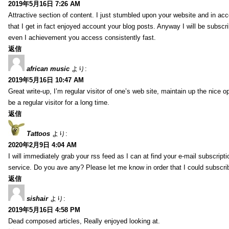
2019年5月16日 7:26 AM
Attractive section of content. I just stumbled upon your website and in acc
that I get in fact enjoyed account your blog posts. Anyway I will be subscr
even I achievement you access consistently fast.
返信
african music
より:
2019年5月16日 10:47 AM
Great write-up, I’m regular visitor of one’s web site, maintain up the nice op
be a regular visitor for a long time.
返信
Tattoos
より:
2020年2月9日 4:04 AM
I will immediately grab your rss feed as I can at find your e-mail subscripti
service. Do you ave any? Please let me know in order that I could subscri
返信
sishair
より:
2019年5月16日 4:58 PM
Dead composed articles, Really enjoyed looking at.