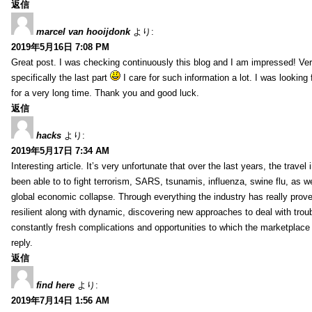
返信
marcel van hooijdonk
より:
2019年5月16日 7:08 PM
Great post. I was checking continuously this blog and I am impressed! Very
specifically the last part
I care for such information a lot. I was looking f
for a very long time. Thank you and good luck.
返信
hacks
より:
2019年5月17日 7:34 AM
Interesting article. It’s very unfortunate that over the last years, the travel
been able to to fight terrorism, SARS, tsunamis, influenza, swine flu, as wel
global economic collapse. Through everything the industry has really prove
resilient along with dynamic, discovering new approaches to deal with trou
constantly fresh complications and opportunities to which the marketplac
reply.
返信
find here
より:
2019年7月14日 1:56 AM