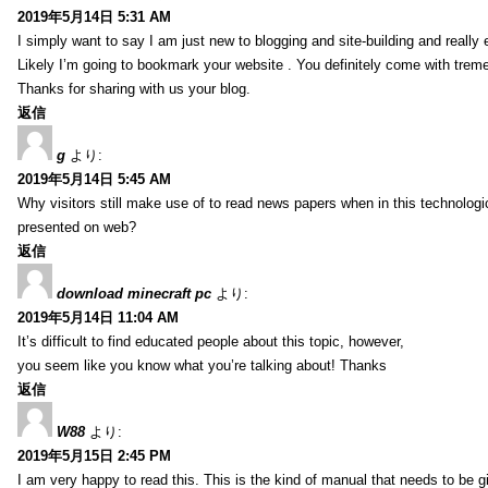
2019年5月14日 5:31 AM
I simply want to say I am just new to blogging and site-building and really 
Likely I’m going to bookmark your website . You definitely come with treme
Thanks for sharing with us your blog.
返信
g
より:
2019年5月14日 5:45 AM
Why visitors still make use of to read news papers when in this technologic
presented on web?
返信
download minecraft pc
より:
2019年5月14日 11:04 AM
It’s difficult to find educated people about this topic, however,
you seem like you know what you’re talking about! Thanks
返信
W88
より:
2019年5月15日 2:45 PM
I am very happy to read this. This is the kind of manual that needs to be g