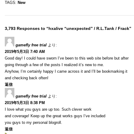
TAGS:
New
3,793 Responses to “hxalive “unexpected” / R.L.Tank / Frack”
gamefly free trial
より:
2019年5月3日 7:40 AM
Good day! I could have sworn I’ve been to this web site before but after
going through a few of the posts I realized it’s new to me.
Anyhow, I’m certainly happy I came across it and I’ll be bookmarking it
and checking back often!
返信
gamefly free trial
より:
2019年5月3日 8:38 PM
I love what you guys are up too. Such clever work
and coverage! Keep up the great works guys I’ve included
you guys to my personal blogroll.
返信