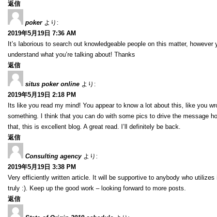
返信
poker
より:
2019年5月19日 7:36 AM
It’s laborious to search out knowledgeable people on this matter, however 
understand what you’re talking about! Thanks
返信
situs poker online
より:
2019年5月19日 2:18 PM
Its like you read my mind! You appear to know a lot about this, like you wro
something. I think that you can do with some pics to drive the message ho
that, this is excellent blog. A great read. I’ll definitely be back.
返信
Consulting agency
より:
2019年5月19日 3:38 PM
Very efficiently written article. It will be supportive to anybody who utilizes 
truly :). Keep up the good work – looking forward to more posts.
返信