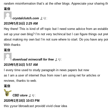
random misinformation that’s at the other blogs. Appreciate your sharing th
返信
crystalclutch.com
より:
2019年5月16日 2:29 AM
Hey there! This is kind of off topic but I need some advice from an establis
set up your own blog? I’m not very techincal but I can figure things out pret
about making my own but I’m not sure where to start. Do you have any poi
With thanks
返信
download minecraft for free
より:
2019年5月16日 5:57 AM
I every time used to study paragraph in news papers but now
as I am a user of internet thus from now I am using net for articles or
reviews, thanks to web.
返信
CBD store
より:
2020年2月18日 10:03 PM
this yyour bbroadcast providd vivid clear idea