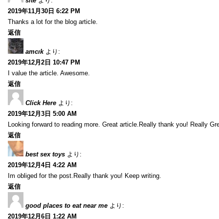
site
より:
2019年11月30日 6:22 PM
Thanks a lot for the blog article.
返信
amcık
より:
2019年12月2日 10:47 PM
I value the article. Awesome.
返信
Click Here
より:
2019年12月3日 5:00 AM
Looking forward to reading more. Great article.Really thank you! Really Gre
返信
best sex toys
より:
2019年12月4日 4:22 AM
Im obliged for the post.Really thank you! Keep writing.
返信
good places to eat near me
より:
2019年12月6日 1:22 AM