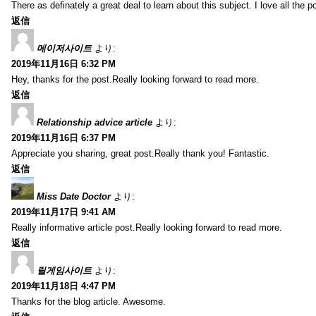
There as definately a great deal to learn about this subject. I love all the
返信
메이저사이트
より:
2019年11月16日 6:32 PM
Hey, thanks for the post.Really looking forward to read more.
返信
Relationship advice article
より:
2019年11月16日 6:37 PM
Appreciate you sharing, great post.Really thank you! Fantastic.
返信
Miss Date Doctor
より:
2019年11月17日 9:41 AM
Really informative article post.Really looking forward to read more.
返信
릴게임사이트
より:
2019年11月18日 4:47 PM
Thanks for the blog article. Awesome.