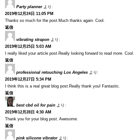
Party planner
より:
2019年12月24日 11:05 PM
Thanks so much for the post.Much thanks again. Cool.
返信
vibrating strapon
より:
2019年12月25日 5:03 AM
I really liked your article post.Really looking forward to read more. Cool.
返信
professional retouching Los Angeles
より:
2019年12月27日 5:34 PM
I think this is a real great blog post.Really thank you! Fantastic.
返信
best cbd oil for pain
より:
2019年12月28日 4:30 AM
Thank you for your blog post. Awesome.
返信
pink silicone vibrator
より: