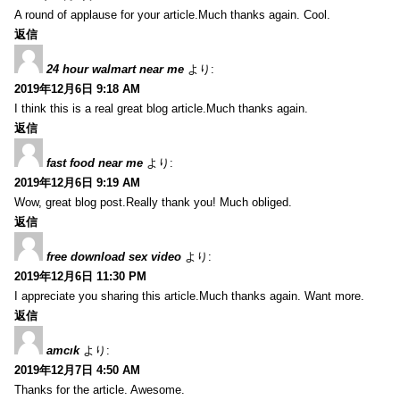
A round of applause for your article.Much thanks again. Cool.
返信
24 hour walmart near me
より:
2019年12月6日 9:18 AM
I think this is a real great blog article.Much thanks again.
返信
fast food near me
より:
2019年12月6日 9:19 AM
Wow, great blog post.Really thank you! Much obliged.
返信
free download sex video
より:
2019年12月6日 11:30 PM
I appreciate you sharing this article.Much thanks again. Want more.
返信
amcık
より:
2019年12月7日 4:50 AM
Thanks for the article. Awesome.