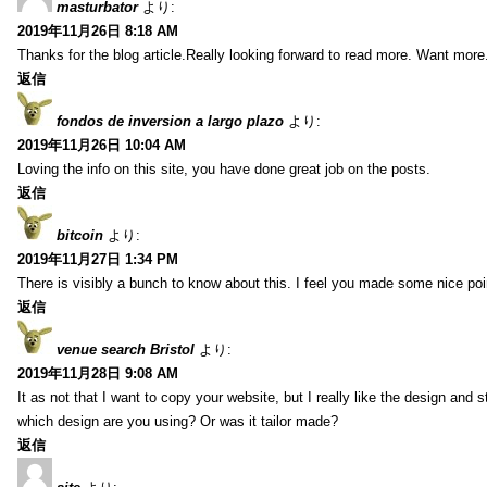
masturbator
より:
2019年11月26日 8:18 AM
Thanks for the blog article.Really looking forward to read more. Want more
返信
fondos de inversion a largo plazo
より:
2019年11月26日 10:04 AM
Loving the info on this site, you have done great job on the posts.
返信
bitcoin
より:
2019年11月27日 1:34 PM
There is visibly a bunch to know about this. I feel you made some nice poin
返信
venue search Bristol
より:
2019年11月28日 9:08 AM
It as not that I want to copy your website, but I really like the design and 
which design are you using? Or was it tailor made?
返信