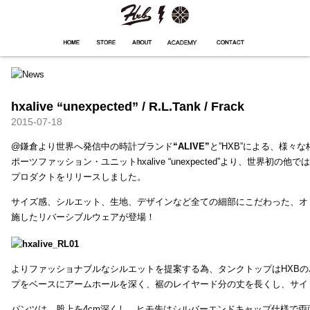
HXB
Home
Hugest
About
Academy
Contact
Store
hxalive “unexpected” / R.L.Tank / Frack
2015-07-18
@鎌倉より世界へ発信中の時計ブランド
“ALIVE”
と”HXB”による、様々
ポーツファッション・ユニットhxalive “unexpected”より、世界初の
プロダクトをリリースしました。
サイズ感、シルエット、生地、デザインなど全ての細部にこだわった、オ
施したリバーシブルウェアが登場！
よりファッショナブルなシルエットを提案する為、タンクトップはHXB
プをベースにアームホールを深く、裾のレイヤード分の丈を長くし、サイ
パンツは、股上を4cm深くし、ヒモ先はシルバーエンドキャップ仕様で両