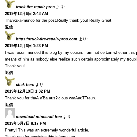
truck tire repair pros
より:
2019年12月6日 2:43 AM
Thanks-a-mundo for the post.Really thank you! Really Great.
返信
https://truck-tire-repair-pros.com
より:
2019年12月6日 1:23 PM
I was recommended this blog by my cousin. I am not certain whether this p
means of him as nobody else realize such certain approximately my troub
Thank you!
返信
click here
より:
2019年12月19日 1:32 PM
Thank you for thаА аЂа aus?icious wrаАабТТteup.
返信
download minecraft free
より:
2019年5月7日 8:17 PM
Pretty! This was an extremely wonderful article.
Thank you for providing this information.