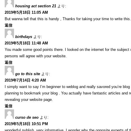
housing act section 21
より:
2019年5月18日 11:05 AM
But wanna tell that this is handy , Thanks for taking your time to write this.
返信
birthdays
より:
2019年5月18日 11:48 AM
You made some good points there. I looked on the internet for the subject
persons will agree with your website.
返信
go to this site
より:
2019年7月14日 4:20 AM
I simply want to say I’m beginner to weblog and really savored you’re blog s
planning to bookmark your blog . You actually have fantastic articles and r
revealing your website page.
返信
curso de seo
より:
2019年5月18日 10:51 PM
wonderful publish, very informative. I wonder why the opposite experts of t