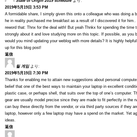
State of Origin 2019 schedule
より:
2019年5月19日 3:53 PM
A formidable share, I simply given this onto a colleague who was doing a bi
he in reality purchased me breakfast as a result of I discovered it for him.
reword that: Thnx for the deal with! But yeah Thnkx for spending the time to
strongly about it and love studying more on this topic. If possible, as you
would you mind updating your weblog with more details? It is highly helpfu
up for this blog post!
返信
릴 게임
より:
2019年5月19日 7:30 PM
Thanks for enabling me to attain new suggestions about personal computer
belief that one of the best ways to maintain your laptop in excellent conditi
plastic case, or perhaps shell, that suits over the top of one’s computer. T
gear are usually model precise since they are made to fit perfectly in the n
can buy these directly from the vendor, or via third party sources if they ar
laptop, however only a few laptop may have a spend on the market. Yet ag
ideas.
返信