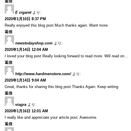
返信
E cigaret
より:
2020年1月10日 8:37 PM
Really enjoyed this blog post.Much thanks again. Want more.
返信
newstodayshop.com
より:
2020年1月14日 12:04 AM
I loved your blog post.Really looking forward to read more. Will read on…
返信
http://www.hardmenstore.com/
より:
2020年1月14日 9:04 AM
Great, thanks for sharing this blog post.Thanks Again. Keep writing.
返信
viagra
より:
2020年1月16日 12:01 AM
I really like and appreciate your article post. Awesome.
返信