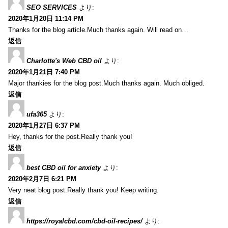
SEO SERVICES
より:
2020年1月20日 11:14 PM
Thanks for the blog article.Much thanks again. Will read on…
返信
Charlotte's Web CBD oil
より:
2020年1月21日 7:40 PM
Major thankies for the blog post.Much thanks again. Much obliged.
返信
ufa365
より:
2020年1月27日 6:37 PM
Hey, thanks for the post.Really thank you!
返信
best CBD oil for anxiety
より:
2020年2月7日 6:21 PM
Very neat blog post.Really thank you! Keep writing.
返信
https://royalcbd.com/cbd-oil-recipes/
より: