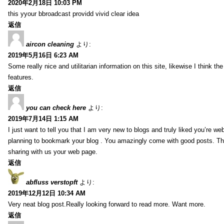
2020年2月18日 10:03 PM
this yyour bbroadcast providd vivid clear idea
返信
aircon cleaning
より:
2019年5月16日 6:23 AM
Some really nice and utilitarian information on this site, likewise I think th
features.
返信
you can check here
より:
2019年7月14日 1:15 AM
I just want to tell you that I am very new to blogs and truly liked you’re we
planning to bookmark your blog . You amazingly come with good posts. Th
sharing with us your web page.
返信
abfluss verstopft
より:
2019年12月12日 10:34 AM
Very neat blog post.Really looking forward to read more. Want more.
返信