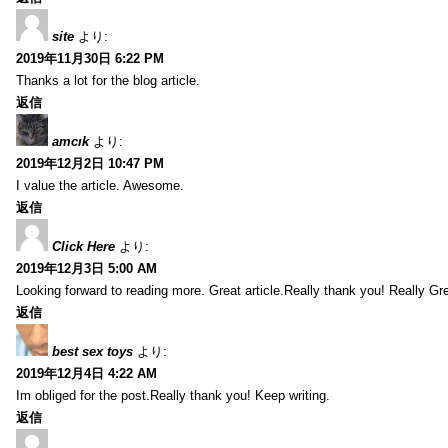
site
より:
2019年11月30日 6:22 PM
Thanks a lot for the blog article.
返信
amcık
より:
2019年12月2日 10:47 PM
I value the article. Awesome.
返信
Click Here
より:
2019年12月3日 5:00 AM
Looking forward to reading more. Great article.Really thank you! Really Gre
返信
best sex toys
より:
2019年12月4日 4:22 AM
Im obliged for the post.Really thank you! Keep writing.
返信