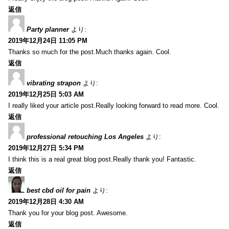
返信
Party planner
より:
2019年12月24日 11:05 PM
Thanks so much for the post.Much thanks again. Cool.
返信
vibrating strapon
より:
2019年12月25日 5:03 AM
I really liked your article post.Really looking forward to read more. Cool.
返信
professional retouching Los Angeles
より:
2019年12月27日 5:34 PM
I think this is a real great blog post.Really thank you! Fantastic.
返信
best cbd oil for pain
より:
2019年12月28日 4:30 AM
Thank you for your blog post. Awesome.
返信