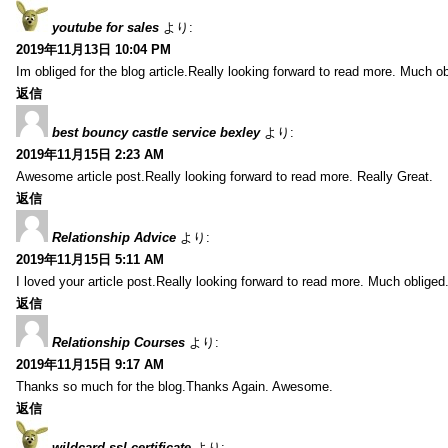
youtube for sales
より:
2019年11月13日 10:04 PM
Im obliged for the blog article.Really looking forward to read more. Much ob
返信
best bouncy castle service bexley
より:
2019年11月15日 2:23 AM
Awesome article post.Really looking forward to read more. Really Great.
返信
Relationship Advice
より:
2019年11月15日 5:11 AM
I loved your article post.Really looking forward to read more. Much obliged
返信
Relationship Courses
より:
2019年11月15日 9:17 AM
Thanks so much for the blog.Thanks Again. Awesome.
返信
wildcard ssl certificate
より: