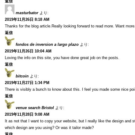
返信
masturbator
より:
2019年11月26日 8:18 AM
Thanks for the blog article.Really looking forward to read more. Want more
返信
fondos de inversion a largo plazo
より:
2019年11月26日 10:04 AM
Loving the info on this site, you have done great job on the posts.
返信
bitcoin
より:
2019年11月27日 1:34 PM
There is visibly a bunch to know about this. I feel you made some nice poin
返信
venue search Bristol
より:
2019年11月28日 9:08 AM
It as not that I want to copy your website, but I really like the design and 
which design are you using? Or was it tailor made?
返信