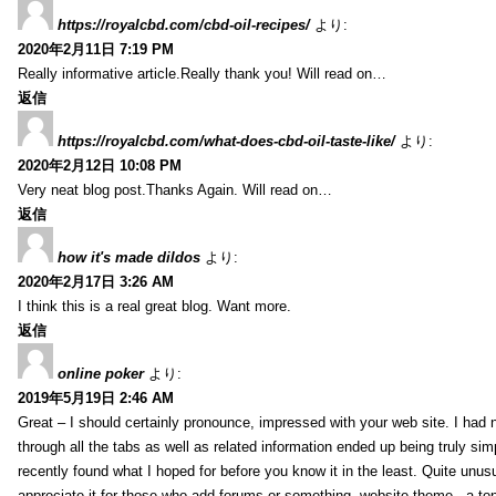
https://royalcbd.com/cbd-oil-recipes/
より:
2020年2月11日 7:19 PM
Really informative article.Really thank you! Will read on…
返信
https://royalcbd.com/what-does-cbd-oil-taste-like/
より:
2020年2月12日 10:08 PM
Very neat blog post.Thanks Again. Will read on…
返信
how it's made dildos
より:
2020年2月17日 3:26 AM
I think this is a real great blog. Want more.
返信
online poker
より:
2019年5月19日 2:46 AM
Great – I should certainly pronounce, impressed with your web site. I had n
through all the tabs as well as related information ended up being truly sim
recently found what I hoped for before you know it in the least. Quite unusua
appreciate it for those who add forums or something, website theme . a to