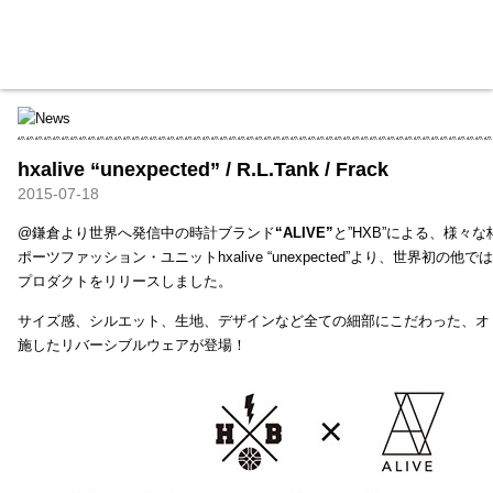
HXB
Home
Hugest
About
Academy
Contact
Store
hxalive “unexpected” / R.L.Tank / Frack
2015-07-18
@鎌倉より世界へ発信中の時計ブランド
“ALIVE”
と”HXB”による、様々
ポーツファッション・ユニットhxalive “unexpected”より、世界初の
プロダクトをリリースしました。
サイズ感、シルエット、生地、デザインなど全ての細部にこだわった、オ
施したリバーシブルウェアが登場！