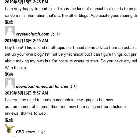
2019年5月15日 2:45 PM
I am very happy to read this. This is the kind of manual that needs to be g
random misinformation that’s at the other blogs. Appreciate your sharing th
返信
crystalclutch.com
より:
2019年5月16日 2:29 AM
Hey there! This is kind of off topic but I need some advice from an establis
set up your own blog? I’m not very techincal but I can figure things out pret
about making my own but I’m not sure where to start. Do you have any poi
With thanks
返信
download minecraft for free
より:
2019年5月16日 5:57 AM
I every time used to study paragraph in news papers but now
as I am a user of internet thus from now I am using net for articles or
reviews, thanks to web.
返信
CBD store
より: