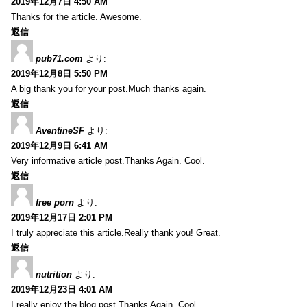
2019年12月7日 4:50 AM
Thanks for the article. Awesome.
返信
pub71.com
より:
2019年12月8日 5:50 PM
A big thank you for your post.Much thanks again.
返信
AventineSF
より:
2019年12月9日 6:41 AM
Very informative article post.Thanks Again. Cool.
返信
free porn
より:
2019年12月17日 2:01 PM
I truly appreciate this article.Really thank you! Great.
返信
nutrition
より:
2019年12月23日 4:01 AM
I really enjoy the blog post.Thanks Again. Cool.