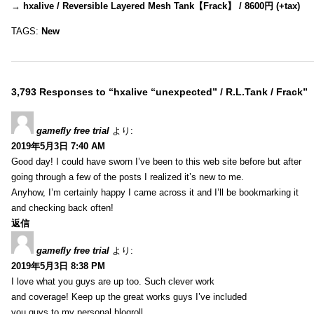
→
hxalive / Reversible Layered Mesh Tank【Frack】 / 8600円 (+tax)
TAGS:
New
3,793 Responses to “hxalive “unexpected” / R.L.Tank / Frack”
gamefly free trial
より:
2019年5月3日 7:40 AM
Good day! I could have sworn I’ve been to this web site before but after
going through a few of the posts I realized it’s new to me.
Anyhow, I’m certainly happy I came across it and I’ll be bookmarking it
and checking back often!
返信
gamefly free trial
より:
2019年5月3日 8:38 PM
I love what you guys are up too. Such clever work
and coverage! Keep up the great works guys I’ve included
you guys to my personal blogroll.