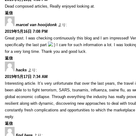
Dead composed articles, Really enjoyed looking at.
返信
marcel van hooijdonk
より:
2019年5月16日 7:08 PM
Great post. I was checking continuously this blog and I am impressed! Very
specifically the last part
I care for such information a lot. I was looking 
for a very long time. Thank you and good luck.
返信
hacks
より:
2019年5月17日 7:34 AM
Interesting article. It’s very unfortunate that over the last years, the travel
been able to to fight terrorism, SARS, tsunamis, influenza, swine flu, as wel
global economic collapse. Through everything the industry has really prove
resilient along with dynamic, discovering new approaches to deal with trou
constantly fresh complications and opportunities to which the marketplac
reply.
返信
find here
より: