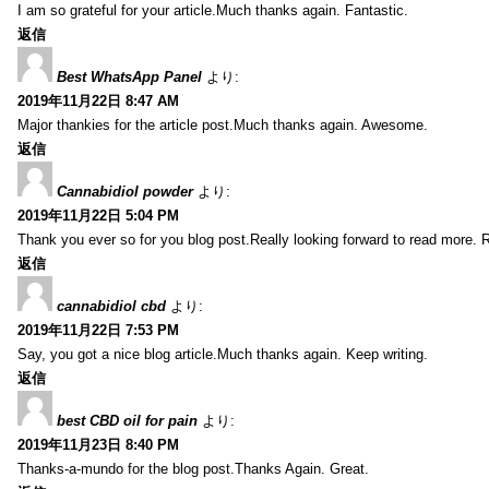
I am so grateful for your article.Much thanks again. Fantastic.
返信
Best WhatsApp Panel
より:
2019年11月22日 8:47 AM
Major thankies for the article post.Much thanks again. Awesome.
返信
Cannabidiol powder
より:
2019年11月22日 5:04 PM
Thank you ever so for you blog post.Really looking forward to read more. R
返信
cannabidiol cbd
より:
2019年11月22日 7:53 PM
Say, you got a nice blog article.Much thanks again. Keep writing.
返信
best CBD oil for pain
より:
2019年11月23日 8:40 PM
Thanks-a-mundo for the blog post.Thanks Again. Great.