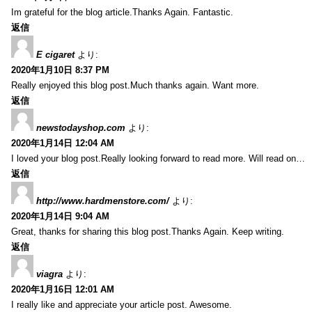
Im grateful for the blog article.Thanks Again. Fantastic.
返信
E cigaret
より:
2020年1月10日 8:37 PM
Really enjoyed this blog post.Much thanks again. Want more.
返信
newstodayshop.com
より:
2020年1月14日 12:04 AM
I loved your blog post.Really looking forward to read more. Will read on…
返信
http://www.hardmenstore.com/
より:
2020年1月14日 9:04 AM
Great, thanks for sharing this blog post.Thanks Again. Keep writing.
返信
viagra
より:
2020年1月16日 12:01 AM
I really like and appreciate your article post. Awesome.