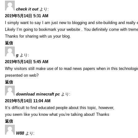
check it out
より:
2019年5月14日 5:31 AM
I simply want to say I am just new to blogging and site-building and really 
Likely I’m going to bookmark your website . You definitely come with treme
Thanks for sharing with us your blog.
返信
g
より:
2019年5月14日 5:45 AM
Why visitors still make use of to read news papers when in this technologic
presented on web?
返信
download minecraft pc
より:
2019年5月14日 11:04 AM
It’s difficult to find educated people about this topic, however,
you seem like you know what you’re talking about! Thanks
返信
W88
より: