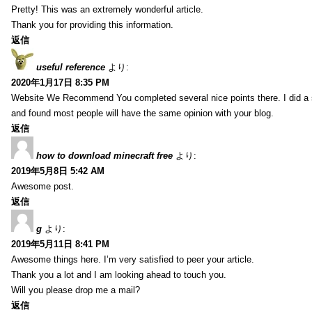
Pretty! This was an extremely wonderful article.
Thank you for providing this information.
返信
useful reference
より:
2020年1月17日 8:35 PM
Website We Recommend You completed several nice points there. I did a 
and found most people will have the same opinion with your blog.
返信
how to download minecraft free
より:
2019年5月8日 5:42 AM
Awesome post.
返信
g
より:
2019年5月11日 8:41 PM
Awesome things here. I’m very satisfied to peer your article.
Thank you a lot and I am looking ahead to touch you.
Will you please drop me a mail?
返信