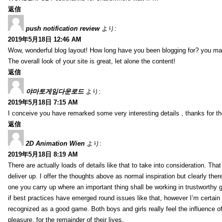
返信
push notification review
より:
2019年5月18日 12:46 AM
Wow, wonderful blog layout! How long have you been blogging for? you ma
The overall look of your site is great, let alone the content!
返信
야마토게임다운로드
より:
2019年5月18日 7:15 AM
I conceive you have remarked some very interesting details , thanks for th
返信
2D Animation Wien
より:
2019年5月18日 8:19 AM
There are actually loads of details like that to take into consideration. Tha
deliver up. I offer the thoughts above as normal inspiration but clearly ther
one you carry up where an important thing shall be working in trustworthy 
if best practices have emerged round issues like that, however I’m certain t
recognized as a good game. Both boys and girls really feel the influence o
pleasure, for the remainder of their lives.