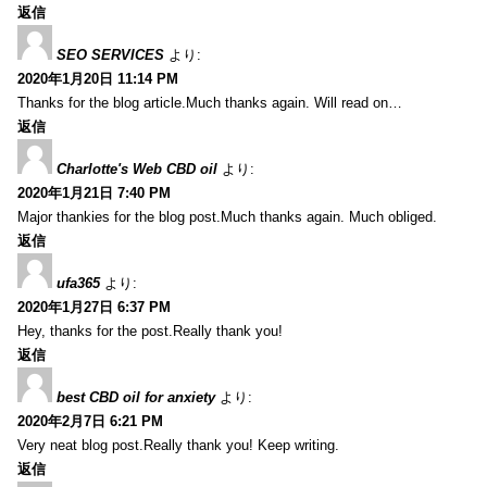
返信
SEO SERVICES
より:
2020年1月20日 11:14 PM
Thanks for the blog article.Much thanks again. Will read on…
返信
Charlotte's Web CBD oil
より:
2020年1月21日 7:40 PM
Major thankies for the blog post.Much thanks again. Much obliged.
返信
ufa365
より:
2020年1月27日 6:37 PM
Hey, thanks for the post.Really thank you!
返信
best CBD oil for anxiety
より:
2020年2月7日 6:21 PM
Very neat blog post.Really thank you! Keep writing.
返信