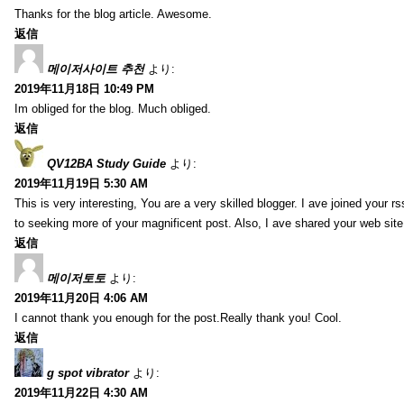
Thanks for the blog article. Awesome.
返信
메이저사이트 추천
より:
2019年11月18日 10:49 PM
Im obliged for the blog. Much obliged.
返信
QV12BA Study Guide
より:
2019年11月19日 5:30 AM
This is very interesting, You are a very skilled blogger. I ave joined your r
to seeking more of your magnificent post. Also, I ave shared your web site
返信
메이저토토
より:
2019年11月20日 4:06 AM
I cannot thank you enough for the post.Really thank you! Cool.
返信
g spot vibrator
より:
2019年11月22日 4:30 AM