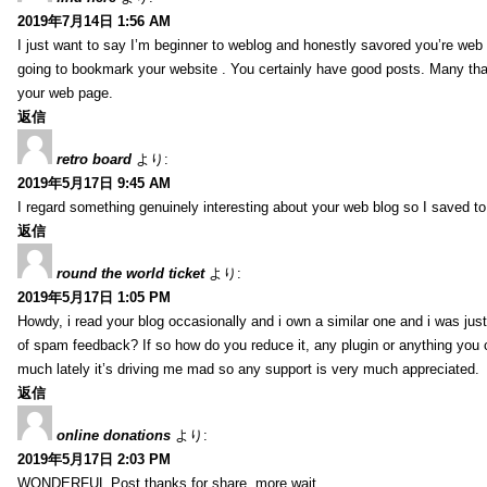
2019年7月14日 1:56 AM
I just want to say I’m beginner to weblog and honestly savored you’re web 
going to bookmark your website . You certainly have good posts. Many tha
your web page.
返信
retro board
より:
2019年5月17日 9:45 AM
I regard something genuinely interesting about your web blog so I saved 
返信
round the world ticket
より:
2019年5月17日 1:05 PM
Howdy, i read your blog occasionally and i own a similar one and i was just 
of spam feedback? If so how do you reduce it, any plugin or anything you 
much lately it’s driving me mad so any support is very much appreciated.
返信
online donations
より:
2019年5月17日 2:03 PM
WONDERFUL Post.thanks for share..more wait .. …