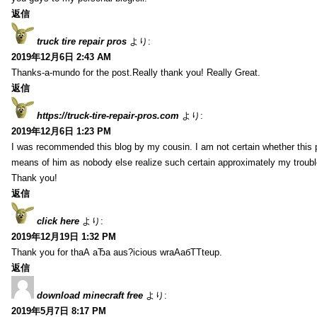
返信
truck tire repair pros
より:
2019年12月6日 2:43 AM
Thanks-a-mundo for the post.Really thank you! Really Great.
返信
https://truck-tire-repair-pros.com
より:
2019年12月6日 1:23 PM
I was recommended this blog by my cousin. I am not certain whether this p
means of him as nobody else realize such certain approximately my troub
Thank you!
返信
click here
より:
2019年12月19日 1:32 PM
Thank you for thаА аЂа aus?icious wrаАабТТteup.
返信
download minecraft free
より:
2019年5月7日 8:17 PM