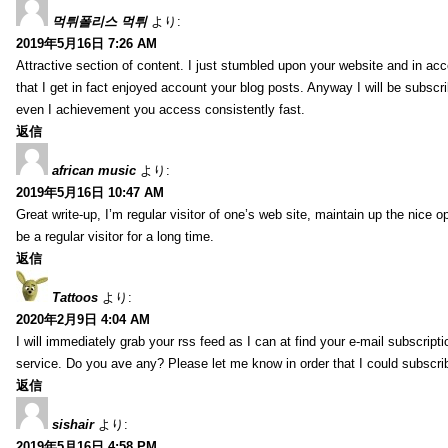
먹튀폴리스 먹튀
より:
2019年5月16日 7:26 AM
Attractive section of content. I just stumbled upon your website and in acc
that I get in fact enjoyed account your blog posts. Anyway I will be subscr
even I achievement you access consistently fast.
返信
african music
より:
2019年5月16日 10:47 AM
Great write-up, I’m regular visitor of one’s web site, maintain up the nice op
be a regular visitor for a long time.
返信
Tattoos
より:
2020年2月9日 4:04 AM
I will immediately grab your rss feed as I can at find your e-mail subscripti
service. Do you ave any? Please let me know in order that I could subscri
返信
sishair
より:
2019年5月16日 4:58 PM