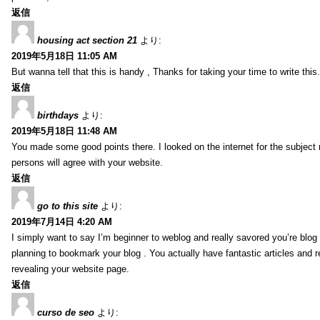
返信
housing act section 21
より:
2019年5月18日 11:05 AM
But wanna tell that this is handy , Thanks for taking your time to write this.
返信
birthdays
より:
2019年5月18日 11:48 AM
You made some good points there. I looked on the internet for the subject
persons will agree with your website.
返信
go to this site
より:
2019年7月14日 4:20 AM
I simply want to say I’m beginner to weblog and really savored you’re blog s
planning to bookmark your blog . You actually have fantastic articles and r
revealing your website page.
返信
curso de seo
より: