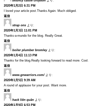
bouncy castle croydon
より:
2020年1月2日 6:31 PM
I loved your article post.Thanks Again. Much obliged.
返信
strap ons
より:
2020年1月3日 11:01 PM
Thanks-a-mundo for the blog. Really Great.
返信
boiler plumber bromley
より:
2020年1月4日 11:13 PM
Thanks for the blog.Really looking forward to read more. Cool.
返信
www.gnwarriors.com/
より:
2020年1月5日 9:39 AM
A round of applause for your post. Want more.
返信
hack liên quân
より:
2020年1月9日 6:53 PM