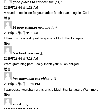
good places to eat near me
より:
2019年12月6日 1:22 AM
A round of applause for your article.Much thanks again. Cool.
返信
24 hour walmart near me
より:
2019年12月6日 9:18 AM
I think this is a real great blog article.Much thanks again.
返信
fast food near me
より:
2019年12月6日 9:19 AM
Wow, great blog post.Really thank you! Much obliged.
返信
free download sex video
より:
2019年12月6日 11:30 PM
I appreciate you sharing this article.Much thanks again. Want more.
返信
amcık
より: