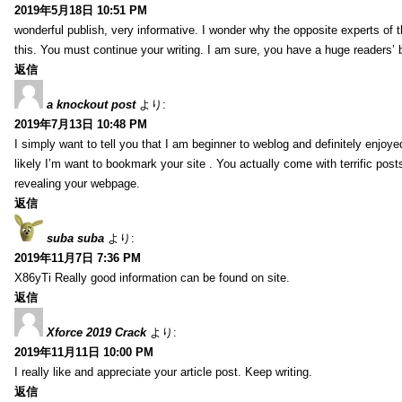
2019年5月18日 10:51 PM
wonderful publish, very informative. I wonder why the opposite experts of t
this. You must continue your writing. I am sure, you have a huge readers’ 
返信
a knockout post
より:
2019年7月13日 10:48 PM
I simply want to tell you that I am beginner to weblog and definitely enjoy
likely I’m want to bookmark your site . You actually come with terrific pos
revealing your webpage.
返信
suba suba
より:
2019年11月7日 7:36 PM
X86yTi Really good information can be found on site.
返信
Xforce 2019 Crack
より:
2019年11月11日 10:00 PM
I really like and appreciate your article post. Keep writing.
返信