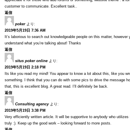
customer to communicate. Excellent task..
返信
poker
より:
2019年5月19日 7:36 AM
It’s laborious to search out knowledgeable people on this matter, however 
understand what you’re talking about! Thanks
返信
situs poker online
より:
2019年5月19日 2:18 PM
Its like you read my mind! You appear to know a lot about this, like you wro
something. I think that you can do with some pics to drive the message ho
that, this is excellent blog. A great read. I’ll definitely be back.
返信
Consulting agency
より:
2019年5月19日 3:38 PM
Very efficiently written article. It will be supportive to anybody who utilizes 
truly :). Keep up the good work – looking forward to more posts.
返信