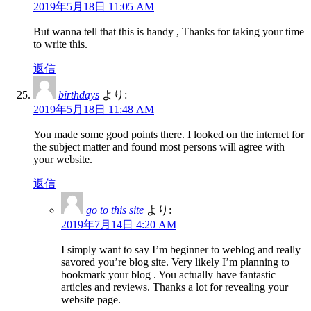
2019年5月18日 11:05 AM
But wanna tell that this is handy , Thanks for taking your time
to write this.
返信
birthdays
より:
2019年5月18日 11:48 AM
You made some good points there. I looked on the internet for
the subject matter and found most persons will agree with
your website.
返信
go to this site
より:
2019年7月14日 4:20 AM
I simply want to say I’m beginner to weblog and really
savored you’re blog site. Very likely I’m planning to
bookmark your blog . You actually have fantastic
articles and reviews. Thanks a lot for revealing your
website page.