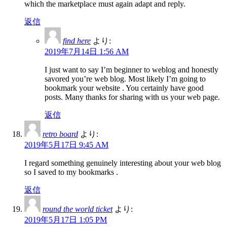
which the marketplace must again adapt and reply.
返信
find here
より:
2019年7月14日 1:56 AM
I just want to say I’m beginner to weblog and honestly
savored you’re web blog. Most likely I’m going to
bookmark your website . You certainly have good
posts. Many thanks for sharing with us your web page.
返信
retro board
より:
2019年5月17日 9:45 AM
I regard something genuinely interesting about your web blog
so I saved to my bookmarks .
返信
round the world ticket
より:
2019年5月17日 1:05 PM