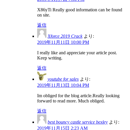
X86yTi Really good information can be found
on site.
返信
Xforce 2019 Crack
より:
2019年11月11日 10:00 PM
I really like and appreciate your article post.
Keep writing.
返信
youtube for sales
より:
2019年11月13日 10:04 PM
Im obliged for the blog article.Really looking
forward to read more. Much obliged.
返信
best bouncy castle service bexley
より:
2019年11月15日 2:23 AM