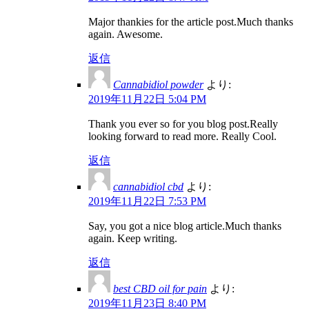
Major thankies for the article post.Much thanks
again. Awesome.
返信
Cannabidiol powder
より:
2019年11月22日 5:04 PM
Thank you ever so for you blog post.Really
looking forward to read more. Really Cool.
返信
cannabidiol cbd
より:
2019年11月22日 7:53 PM
Say, you got a nice blog article.Much thanks
again. Keep writing.
返信
best CBD oil for pain
より:
2019年11月23日 8:40 PM