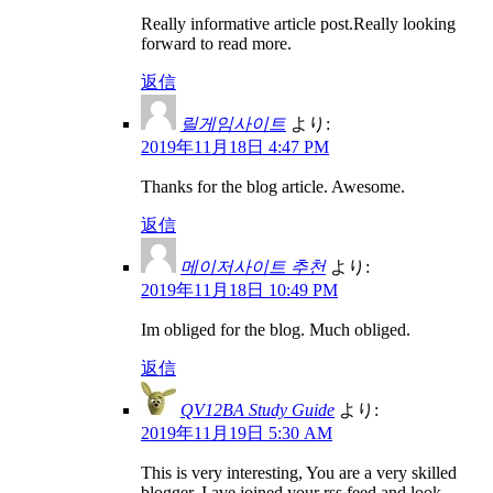
Really informative article post.Really looking
forward to read more.
返信
릴게임사이트
より:
2019年11月18日 4:47 PM
Thanks for the blog article. Awesome.
返信
메이저사이트 추천
より:
2019年11月18日 10:49 PM
Im obliged for the blog. Much obliged.
返信
QV12BA Study Guide
より:
2019年11月19日 5:30 AM
This is very interesting, You are a very skilled
blogger. I ave joined your rss feed and look