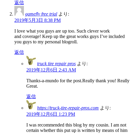
返信
gamefly free trial
より:
2019年5月3日 8:38 PM
I love what you guys are up too. Such clever work
and coverage! Keep up the great works guys I’ve included
you guys to my personal blogroll.
返信
truck tire repair pros
より:
2019年12月6日 2:43 AM
Thanks-a-mundo for the post.Really thank you! Really
Great.
返信
https://truck-tire-repair-pros.com
より:
2019年12月6日 1:23 PM
I was recommended this blog by my cousin. I am not
certain whether this put up is written by means of him