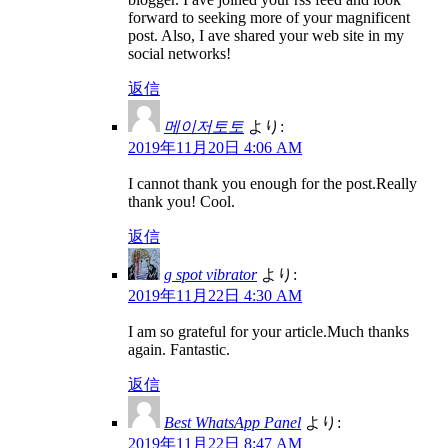
forward to seeking more of your magnificent
post. Also, I ave shared your web site in my
social networks!
返信
메이저토토
より:
2019年11月20日 4:06 AM
I cannot thank you enough for the post.Really
thank you! Cool.
返信
g spot vibrator
より:
2019年11月22日 4:30 AM
I am so grateful for your article.Much thanks
again. Fantastic.
返信
Best WhatsApp Panel
より:
2019年11月22日 8:47 AM