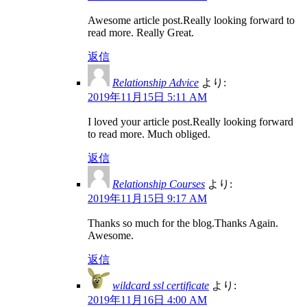
Awesome article post.Really looking forward to
read more. Really Great.
返信
Relationship Advice
より:
2019年11月15日 5:11 AM
I loved your article post.Really looking forward
to read more. Much obliged.
返信
Relationship Courses
より:
2019年11月15日 9:17 AM
Thanks so much for the blog.Thanks Again.
Awesome.
返信
wildcard ssl certificate
より:
2019年11月16日 4:00 AM