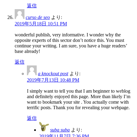
返信
curso de seo
より:
2019年5月18日 10:51 PM
wonderful publish, very informative. I wonder why the
opposite experts of this sector don’t notice this. You must
continue your writing. I am sure, you have a huge readers’
base already!
返信
a knockout post
より:
2019年7月13日 10:48 PM
I simply want to tell you that I am beginner to weblog
and definitely enjoyed this page. More than likely I’m
want to bookmark your site . You actually come with
terrific posts. Thank you for revealing your webpage.
返信
suba suba
より:
2019年11月7日 7:36 PM