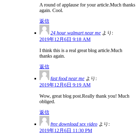
A round of applause for your article.Much thanks
again. Cool.
返信
24 hour walmart near me
より:
2019年12月6日 9:18 AM
I think this is a real great blog article.Much
thanks again.
返信
fast food near me
より:
2019年12月6日 9:19 AM
Wow, great blog post.Really thank you! Much
obliged.
返信
free download sex video
より:
2019年12月6日 11:30 PM