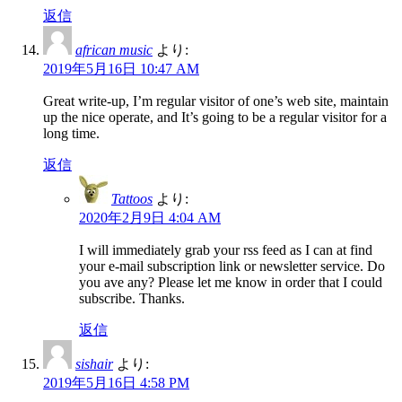
返信
african music
より:
2019年5月16日 10:47 AM
Great write-up, I’m regular visitor of one’s web site, maintain
up the nice operate, and It’s going to be a regular visitor for a
long time.
返信
Tattoos
より:
2020年2月9日 4:04 AM
I will immediately grab your rss feed as I can at find
your e-mail subscription link or newsletter service. Do
you ave any? Please let me know in order that I could
subscribe. Thanks.
返信
sishair
より:
2019年5月16日 4:58 PM