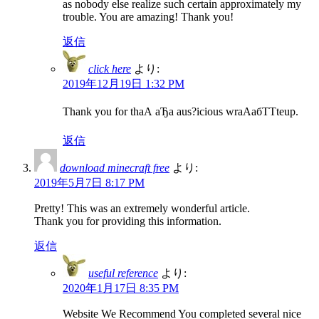
as nobody else realize such certain approximately my
trouble. You are amazing! Thank you!
返信
click here
より:
2019年12月19日 1:32 PM
Thank you for thаА аЂа aus?icious wrаАабТТteup.
返信
download minecraft free
より:
2019年5月7日 8:17 PM
Pretty! This was an extremely wonderful article.
Thank you for providing this information.
返信
useful reference
より:
2020年1月17日 8:35 PM
Website We Recommend You completed several nice