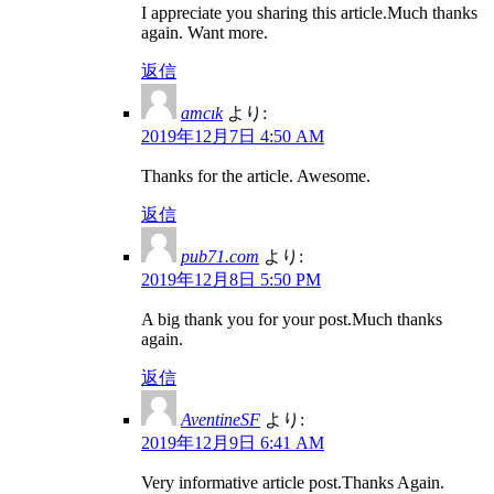
I appreciate you sharing this article.Much thanks
again. Want more.
返信
amcık
より:
2019年12月7日 4:50 AM
Thanks for the article. Awesome.
返信
pub71.com
より:
2019年12月8日 5:50 PM
A big thank you for your post.Much thanks
again.
返信
AventineSF
より:
2019年12月9日 6:41 AM
Very informative article post.Thanks Again.