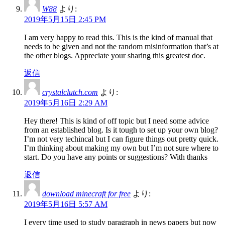
W88
より:
2019年5月15日 2:45 PM
I am very happy to read this. This is the kind of manual that
needs to be given and not the random misinformation that’s at
the other blogs. Appreciate your sharing this greatest doc.
返信
crystalclutch.com
より:
2019年5月16日 2:29 AM
Hey there! This is kind of off topic but I need some advice
from an established blog. Is it tough to set up your own blog?
I’m not very techincal but I can figure things out pretty quick.
I’m thinking about making my own but I’m not sure where to
start. Do you have any points or suggestions? With thanks
返信
download minecraft for free
より:
2019年5月16日 5:57 AM
I every time used to study paragraph in news papers but now