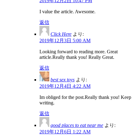
2019年12月2日 10:47 PM
I value the article. Awesome.
返信
Click Here
より:
2019年12月3日 5:00 AM
Looking forward to reading more. Great
article.Really thank you! Really Great.
返信
best sex toys
より:
2019年12月4日 4:22 AM
Im obliged for the post.Really thank you! Keep
writing.
返信
good places to eat near me
より:
2019年12月6日 1:22 AM