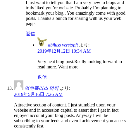
I just want to tell you that I am very new to blogs and
truly liked you’re website. Probably I’m planning to
bookmark your blog . You amazingly come with good
posts. Thanks a bunch for sharing with us your web
page.
返信
abfluss verstopft
より:
2019年12月12日 10:34 AM
Very neat blog post.Really looking forward to
read more. Want more.
返信
먹튀폴리스 먹튀
より:
2019年5月16日 7:26 AM
Attractive section of content. I just stumbled upon your
website and in accession capital to assert that I get in fact
enjoyed account your blog posts. Anyway I will be
subscribing to your feeds and even I achievement you access
consistently fast.