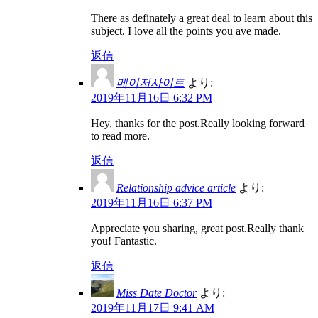
There as definately a great deal to learn about this
subject. I love all the points you ave made.
返信
메이저사이트
より:
2019年11月16日 6:32 PM
Hey, thanks for the post.Really looking forward
to read more.
返信
Relationship advice article
より:
2019年11月16日 6:37 PM
Appreciate you sharing, great post.Really thank
you! Fantastic.
返信
Miss Date Doctor
より:
2019年11月17日 9:41 AM