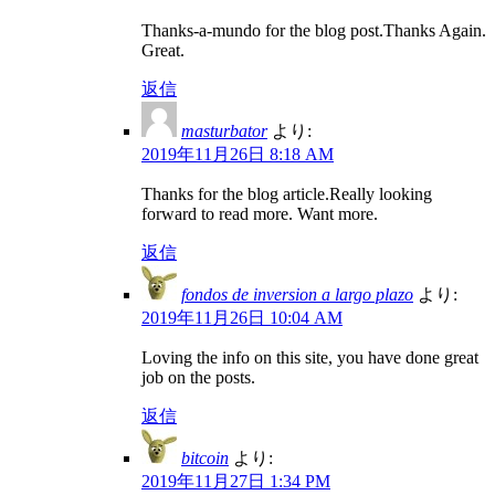
Thanks-a-mundo for the blog post.Thanks Again.
Great.
返信
masturbator
より:
2019年11月26日 8:18 AM
Thanks for the blog article.Really looking
forward to read more. Want more.
返信
fondos de inversion a largo plazo
より:
2019年11月26日 10:04 AM
Loving the info on this site, you have done great
job on the posts.
返信
bitcoin
より:
2019年11月27日 1:34 PM