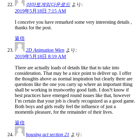
야마토게임다운로드
より:
2019年5月18日 7:15 AM
I conceive you have remarked some very interesting details ,
thanks for the post.
返信
2D Animation Wien
より:
2019年5月18日 8:19 AM
There are actually loads of details like that to take into
consideration. That may be a nice point to deliver up. I offer
the thoughts above as normal inspiration but clearly there are
questions like the one you carry up where an important thing
shall be working in trustworthy good faith. I don?t know if
best practices have emerged round issues like that, however
I’m certain that your job is clearly recognized as a good game.
Both boys and girls really feel the influence of just a
momentís pleasure, for the remainder of their lives.
返信
housing act section 21
より: