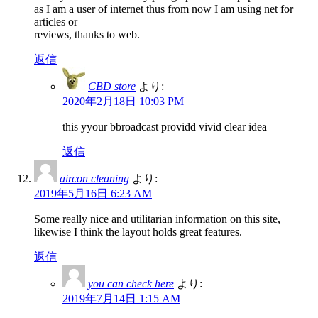
as I am a user of internet thus from now I am using net for
articles or
reviews, thanks to web.
返信
CBD store
より:
2020年2月18日 10:03 PM
this yyour bbroadcast providd vivid clear idea
返信
aircon cleaning
より:
2019年5月16日 6:23 AM
Some really nice and utilitarian information on this site,
likewise I think the layout holds great features.
返信
you can check here
より:
2019年7月14日 1:15 AM