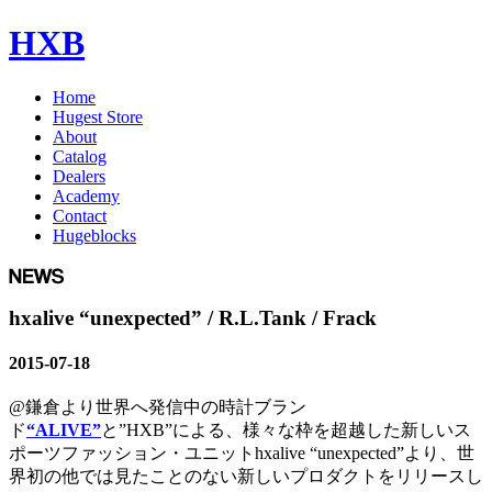
HXB
Home
Hugest Store
About
Catalog
Dealers
Academy
Contact
Hugeblocks
hxalive “unexpected” / R.L.Tank / Frack
2015-07-18
@鎌倉より世界へ発信中の時計ブラン
ド
“ALIVE”
と”HXB”による、様々な枠を超越した新しいス
ポーツファッション・ユニットhxalive “unexpected”より、世
界初の他では見たことのない新しいプロダクトをリリースし