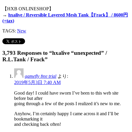
【HXB ONLINESHOP】
→
hxalive / Reversible Layered Mesh Tank【Frack】 / 8600円
(+tax)
TAGS:
New
3,793 Responses to “hxalive “unexpected” /
R.L.Tank / Frack”
gamefly free trial
より:
2019年5月3日 7:40 AM
Good day! I could have sworn I’ve been to this web site
before but after
going through a few of the posts I realized it’s new to me.
Anyhow, I’m certainly happy I came across it and I’ll be
bookmarking it
and checking back often!