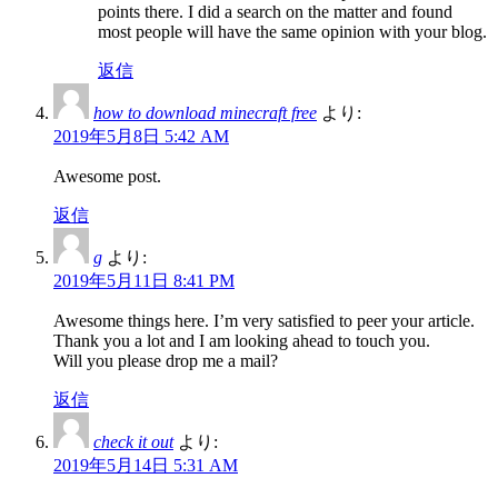
points there. I did a search on the matter and found
most people will have the same opinion with your blog.
返信
how to download minecraft free
より:
2019年5月8日 5:42 AM
Awesome post.
返信
g
より:
2019年5月11日 8:41 PM
Awesome things here. I’m very satisfied to peer your article.
Thank you a lot and I am looking ahead to touch you.
Will you please drop me a mail?
返信
check it out
より:
2019年5月14日 5:31 AM