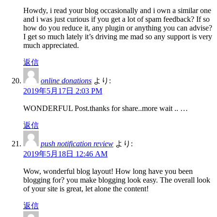
Howdy, i read your blog occasionally and i own a similar one
and i was just curious if you get a lot of spam feedback? If so
how do you reduce it, any plugin or anything you can advise?
I get so much lately it’s driving me mad so any support is very
much appreciated.
返信
online donations
より:
2019年5月17日 2:03 PM
WONDERFUL Post.thanks for share..more wait .. …
返信
push notification review
より:
2019年5月18日 12:46 AM
Wow, wonderful blog layout! How long have you been
blogging for? you make blogging look easy. The overall look
of your site is great, let alone the content!
返信