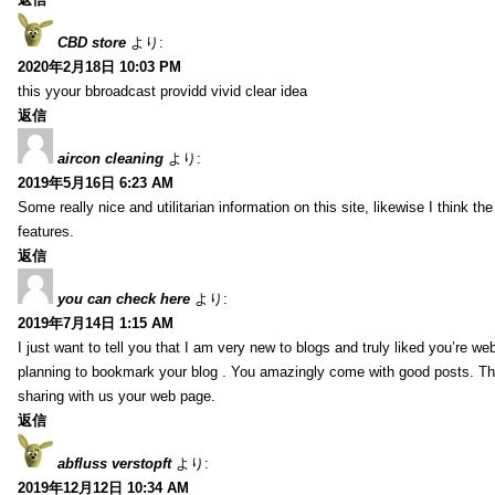
CBD store
より:
2020年2月18日 10:03 PM
this yyour bbroadcast providd vivid clear idea
返信
aircon cleaning
より:
2019年5月16日 6:23 AM
Some really nice and utilitarian information on this site, likewise I think th
features.
返信
you can check here
より:
2019年7月14日 1:15 AM
I just want to tell you that I am very new to blogs and truly liked you’re we
planning to bookmark your blog . You amazingly come with good posts. Th
sharing with us your web page.
返信
abfluss verstopft
より:
2019年12月12日 10:34 AM