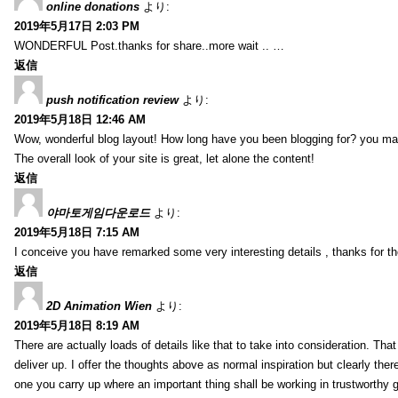
online donations
より:
2019年5月17日 2:03 PM
WONDERFUL Post.thanks for share..more wait .. …
返信
push notification review
より:
2019年5月18日 12:46 AM
Wow, wonderful blog layout! How long have you been blogging for? you ma
The overall look of your site is great, let alone the content!
返信
야마토게임다운로드
より:
2019年5月18日 7:15 AM
I conceive you have remarked some very interesting details , thanks for th
返信
2D Animation Wien
より:
2019年5月18日 8:19 AM
There are actually loads of details like that to take into consideration. Tha
deliver up. I offer the thoughts above as normal inspiration but clearly ther
one you carry up where an important thing shall be working in trustworthy 