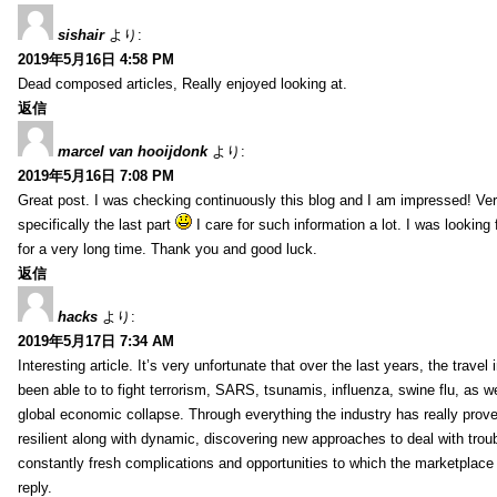
sishair
より:
2019年5月16日 4:58 PM
Dead composed articles, Really enjoyed looking at.
返信
marcel van hooijdonk
より:
2019年5月16日 7:08 PM
Great post. I was checking continuously this blog and I am impressed! Very
specifically the last part
I care for such information a lot. I was looking f
for a very long time. Thank you and good luck.
返信
hacks
より:
2019年5月17日 7:34 AM
Interesting article. It’s very unfortunate that over the last years, the travel
been able to to fight terrorism, SARS, tsunamis, influenza, swine flu, as wel
global economic collapse. Through everything the industry has really prove
resilient along with dynamic, discovering new approaches to deal with trou
constantly fresh complications and opportunities to which the marketplac
reply.