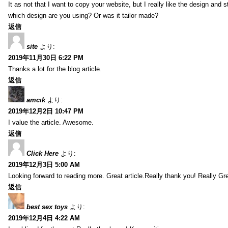
It as not that I want to copy your website, but I really like the design and 
which design are you using? Or was it tailor made?
返信
site
より:
2019年11月30日 6:22 PM
Thanks a lot for the blog article.
返信
amcık
より:
2019年12月2日 10:47 PM
I value the article. Awesome.
返信
Click Here
より:
2019年12月3日 5:00 AM
Looking forward to reading more. Great article.Really thank you! Really Gre
返信
best sex toys
より:
2019年12月4日 4:22 AM