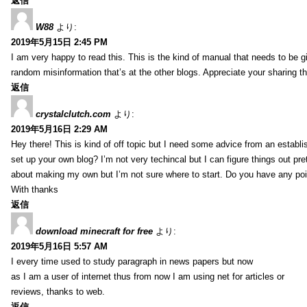
返信
W88
より:
2019年5月15日 2:45 PM
I am very happy to read this. This is the kind of manual that needs to be g
random misinformation that’s at the other blogs. Appreciate your sharing th
返信
crystalclutch.com
より:
2019年5月16日 2:29 AM
Hey there! This is kind of off topic but I need some advice from an establis
set up your own blog? I’m not very techincal but I can figure things out pret
about making my own but I’m not sure where to start. Do you have any poi
With thanks
返信
download minecraft for free
より:
2019年5月16日 5:57 AM
I every time used to study paragraph in news papers but now
as I am a user of internet thus from now I am using net for articles or
reviews, thanks to web.
返信