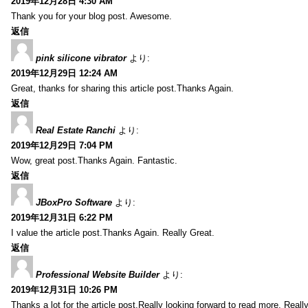
2019年12月28日 4:30 AM
Thank you for your blog post. Awesome.
返信
pink silicone vibrator
より:
2019年12月29日 12:24 AM
Great, thanks for sharing this article post.Thanks Again.
返信
Real Estate Ranchi
より:
2019年12月29日 7:04 PM
Wow, great post.Thanks Again. Fantastic.
返信
JBoxPro Software
より:
2019年12月31日 6:22 PM
I value the article post.Thanks Again. Really Great.
返信
Professional Website Builder
より:
2019年12月31日 10:26 PM
Thanks a lot for the article post.Really looking forward to read more. Reall