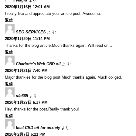
viagra
より:
2020年1月16日 12:01 AM
I really like and appreciate your article post. Awesome.
返信
SEO SERVICES
より:
2020年1月20日 11:14 PM
Thanks for the blog article.Much thanks again. Will read on…
返信
Charlotte's Web CBD oil
より:
2020年1月21日 7:40 PM
Major thankies for the blog post.Much thanks again. Much obliged.
返信
ufa365
より:
2020年1月27日 6:37 PM
Hey, thanks for the post.Really thank you!
返信
best CBD oil for anxiety
より:
2020年2月7日 6:21 PM