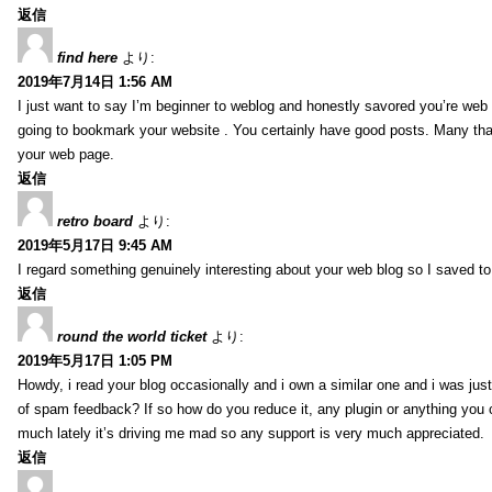
返信
find here
より:
2019年7月14日 1:56 AM
I just want to say I’m beginner to weblog and honestly savored you’re web 
going to bookmark your website . You certainly have good posts. Many tha
your web page.
返信
retro board
より:
2019年5月17日 9:45 AM
I regard something genuinely interesting about your web blog so I saved 
返信
round the world ticket
より:
2019年5月17日 1:05 PM
Howdy, i read your blog occasionally and i own a similar one and i was just 
of spam feedback? If so how do you reduce it, any plugin or anything you 
much lately it’s driving me mad so any support is very much appreciated.
返信