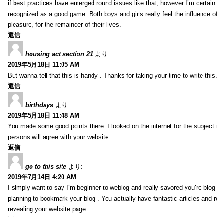
if best practices have emerged round issues like that, however I’m certain t
recognized as a good game. Both boys and girls really feel the influence o
pleasure, for the remainder of their lives.
返信
housing act section 21
より:
2019年5月18日 11:05 AM
But wanna tell that this is handy , Thanks for taking your time to write this.
返信
birthdays
より:
2019年5月18日 11:48 AM
You made some good points there. I looked on the internet for the subject
persons will agree with your website.
返信
go to this site
より:
2019年7月14日 4:20 AM
I simply want to say I’m beginner to weblog and really savored you’re blog s
planning to bookmark your blog . You actually have fantastic articles and r
revealing your website page.