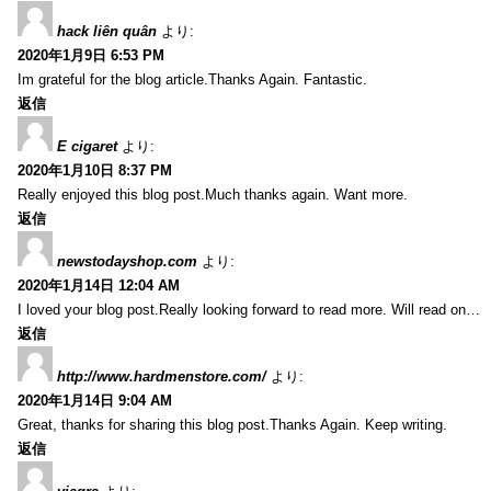
hack liên quân
より:
2020年1月9日 6:53 PM
Im grateful for the blog article.Thanks Again. Fantastic.
返信
E cigaret
より:
2020年1月10日 8:37 PM
Really enjoyed this blog post.Much thanks again. Want more.
返信
newstodayshop.com
より:
2020年1月14日 12:04 AM
I loved your blog post.Really looking forward to read more. Will read on…
返信
http://www.hardmenstore.com/
より:
2020年1月14日 9:04 AM
Great, thanks for sharing this blog post.Thanks Again. Keep writing.
返信