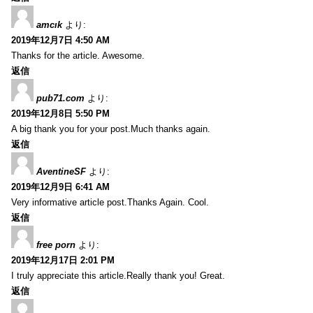
amcık
より:
2019年12月7日 4:50 AM
Thanks for the article. Awesome.
返信
pub71.com
より:
2019年12月8日 5:50 PM
A big thank you for your post.Much thanks again.
返信
AventineSF
より:
2019年12月9日 6:41 AM
Very informative article post.Thanks Again. Cool.
返信
free porn
より:
2019年12月17日 2:01 PM
I truly appreciate this article.Really thank you! Great.
返信