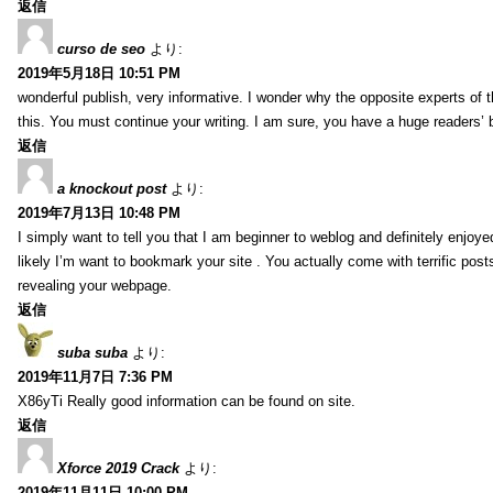
返信
curso de seo
より:
2019年5月18日 10:51 PM
wonderful publish, very informative. I wonder why the opposite experts of t
this. You must continue your writing. I am sure, you have a huge readers’ 
返信
a knockout post
より:
2019年7月13日 10:48 PM
I simply want to tell you that I am beginner to weblog and definitely enjoy
likely I’m want to bookmark your site . You actually come with terrific pos
revealing your webpage.
返信
suba suba
より:
2019年11月7日 7:36 PM
X86yTi Really good information can be found on site.
返信
Xforce 2019 Crack
より:
2019年11月11日 10:00 PM