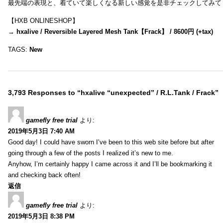
最先端の表現と、着ていて楽しくなる新しい感覚を是非チェックしてみて
【HXB ONLINESHOP】
→
hxalive / Reversible Layered Mesh Tank【Frack】 / 8600円 (+tax)
TAGS:
New
3,793 Responses to “hxalive “unexpected” / R.L.Tank / Frack”
gamefly free trial
より:
2019年5月3日 7:40 AM
Good day! I could have sworn I’ve been to this web site before but after
going through a few of the posts I realized it’s new to me.
Anyhow, I’m certainly happy I came across it and I’ll be bookmarking it
and checking back often!
返信
gamefly free trial
より:
2019年5月3日 8:38 PM