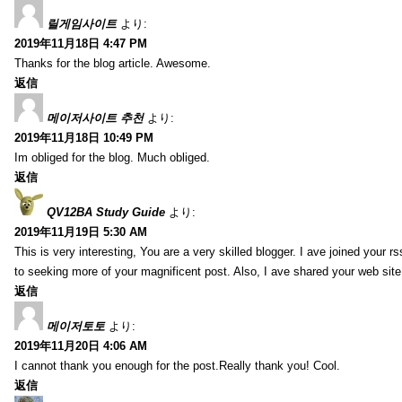
릴게임사이트
より:
2019年11月18日 4:47 PM
Thanks for the blog article. Awesome.
返信
메이저사이트 추천
より:
2019年11月18日 10:49 PM
Im obliged for the blog. Much obliged.
返信
QV12BA Study Guide
より:
2019年11月19日 5:30 AM
This is very interesting, You are a very skilled blogger. I ave joined your r
to seeking more of your magnificent post. Also, I ave shared your web site
返信
메이저토토
より:
2019年11月20日 4:06 AM
I cannot thank you enough for the post.Really thank you! Cool.
返信