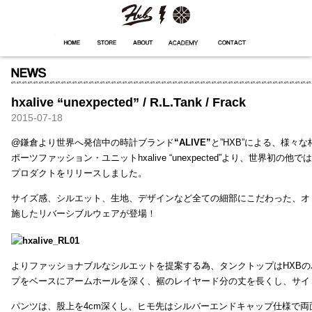
HXB
Home
Hugest
About
Academy
Contact
Store
hxalive “unexpected” / R.L.Tank / Frack
2015-07-18
@鎌倉より世界へ発信中の時計ブランド
“ALIVE”
と”HXB”による、様々
ポーツファッション・ユニットhxalive “unexpected”より、世界初の
プロダクトをリリースしました。
サイズ感、シルエット、生地、デザインなど全ての細部にこだわった、オ
施したリバーシブルウェアが登場！
よりファッショナブルなシルエットを提案する為、タンクトップはHXB
プをベースにアームホールを深く、裾のレイヤード分の丈を長くし、サイ
パンツは、股上を4cm深くし、ヒモ先はシルバーエンドキャップ仕様で両