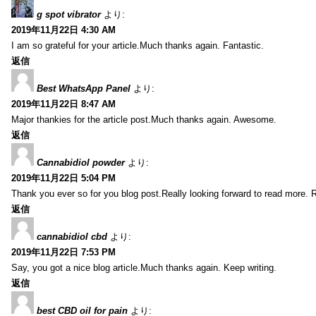
g spot vibrator
より:
2019年11月22日 4:30 AM
I am so grateful for your article.Much thanks again. Fantastic.
返信
Best WhatsApp Panel
より:
2019年11月22日 8:47 AM
Major thankies for the article post.Much thanks again. Awesome.
返信
Cannabidiol powder
より:
2019年11月22日 5:04 PM
Thank you ever so for you blog post.Really looking forward to read more. R
返信
cannabidiol cbd
より:
2019年11月22日 7:53 PM
Say, you got a nice blog article.Much thanks again. Keep writing.
返信
best CBD oil for pain
より: