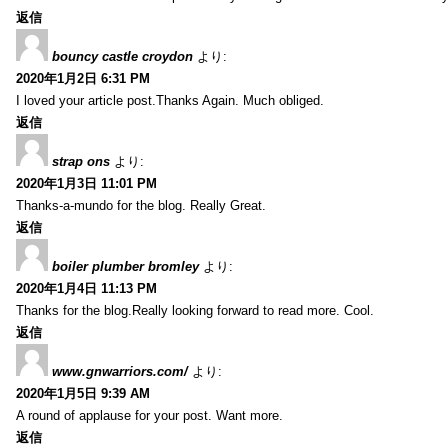
返信
bouncy castle croydon
より:
2020年1月2日 6:31 PM
I loved your article post.Thanks Again. Much obliged.
返信
strap ons
より:
2020年1月3日 11:01 PM
Thanks-a-mundo for the blog. Really Great.
返信
boiler plumber bromley
より:
2020年1月4日 11:13 PM
Thanks for the blog.Really looking forward to read more. Cool.
返信
www.gnwarriors.com/
より:
2020年1月5日 9:39 AM
A round of applause for your post. Want more.
返信