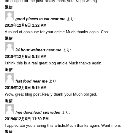
Im obliged for the post.Really thank you! Keep writing.
返信
good places to eat near me
より:
2019年12月6日 1:22 AM
A round of applause for your article.Much thanks again. Cool.
返信
24 hour walmart near me
より:
2019年12月6日 9:18 AM
I think this is a real great blog article.Much thanks again.
返信
fast food near me
より:
2019年12月6日 9:19 AM
Wow, great blog post.Really thank you! Much obliged.
返信
free download sex video
より:
2019年12月6日 11:30 PM
I appreciate you sharing this article.Much thanks again. Want more.
返信