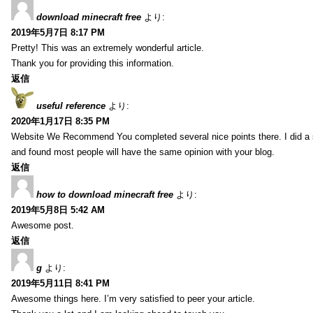
download minecraft free
より:
2019年5月7日 8:17 PM
Pretty! This was an extremely wonderful article.
Thank you for providing this information.
返信
useful reference
より:
2020年1月17日 8:35 PM
Website We Recommend You completed several nice points there. I did a 
and found most people will have the same opinion with your blog.
返信
how to download minecraft free
より:
2019年5月8日 5:42 AM
Awesome post.
返信
g
より:
2019年5月11日 8:41 PM
Awesome things here. I’m very satisfied to peer your article.