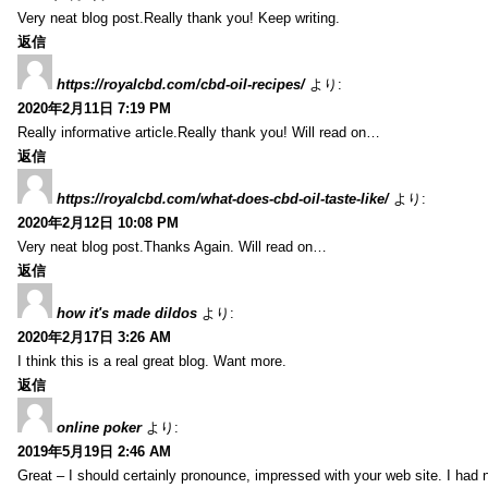
Very neat blog post.Really thank you! Keep writing.
返信
https://royalcbd.com/cbd-oil-recipes/
より:
2020年2月11日 7:19 PM
Really informative article.Really thank you! Will read on…
返信
https://royalcbd.com/what-does-cbd-oil-taste-like/
より:
2020年2月12日 10:08 PM
Very neat blog post.Thanks Again. Will read on…
返信
how it's made dildos
より:
2020年2月17日 3:26 AM
I think this is a real great blog. Want more.
返信
online poker
より:
2019年5月19日 2:46 AM
Great – I should certainly pronounce, impressed with your web site. I had n