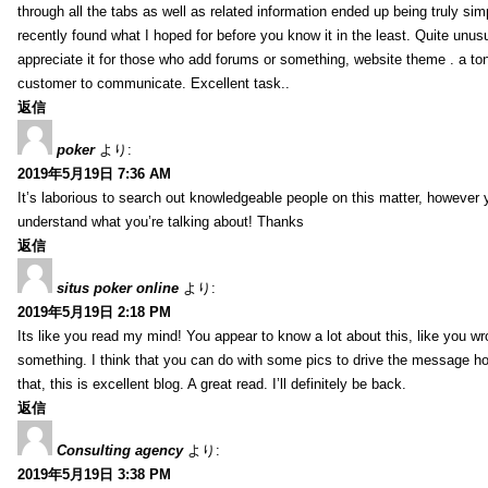
through all the tabs as well as related information ended up being truly sim
recently found what I hoped for before you know it in the least. Quite unusua
appreciate it for those who add forums or something, website theme . a to
customer to communicate. Excellent task..
返信
poker
より:
2019年5月19日 7:36 AM
It’s laborious to search out knowledgeable people on this matter, however 
understand what you’re talking about! Thanks
返信
situs poker online
より:
2019年5月19日 2:18 PM
Its like you read my mind! You appear to know a lot about this, like you wro
something. I think that you can do with some pics to drive the message ho
that, this is excellent blog. A great read. I’ll definitely be back.
返信
Consulting agency
より:
2019年5月19日 3:38 PM