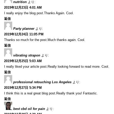
nutrition
より:
2019年12月23日 4:01 AM
I really enjoy the blog post.Thanks Again. Cool.
返信
Party planner
より:
2019年12月24日 11:05 PM
Thanks so much for the post.Much thanks again. Cool.
返信
vibrating strapon
より:
2019年12月25日 5:03 AM
I really liked your article post.Really looking forward to read more. Cool.
返信
professional retouching Los Angeles
より:
2019年12月27日 5:34 PM
I think this is a real great blog post.Really thank you! Fantastic.
返信
best cbd oil for pain
より: