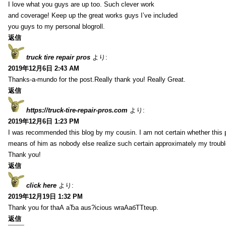
I love what you guys are up too. Such clever work
and coverage! Keep up the great works guys I’ve included
you guys to my personal blogroll.
返信
truck tire repair pros
より:
2019年12月6日 2:43 AM
Thanks-a-mundo for the post.Really thank you! Really Great.
返信
https://truck-tire-repair-pros.com
より:
2019年12月6日 1:23 PM
I was recommended this blog by my cousin. I am not certain whether this p
means of him as nobody else realize such certain approximately my troub
Thank you!
返信
click here
より:
2019年12月19日 1:32 PM
Thank you for thаА аЂа aus?icious wrаАабТТteup.
返信