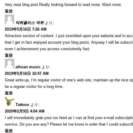
Very neat blog post.Really looking forward to read more. Want more.
返信
먹튀폴리스 먹튀
より:
2019年5月16日 7:26 AM
Attractive section of content. I just stumbled upon your website and in acc
that I get in fact enjoyed account your blog posts. Anyway I will be subscr
even I achievement you access consistently fast.
返信
african music
より:
2019年5月16日 10:47 AM
Great write-up, I’m regular visitor of one’s web site, maintain up the nice op
be a regular visitor for a long time.
返信
Tattoos
より:
2020年2月9日 4:04 AM
I will immediately grab your rss feed as I can at find your e-mail subscripti
service. Do you ave any? Please let me know in order that I could subscri
返信