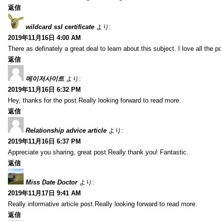
返信
wildcard ssl certificate
より:
2019年11月16日 4:00 AM
There as definately a great deal to learn about this subject. I love all the
返信
메이저사이트
より:
2019年11月16日 6:32 PM
Hey, thanks for the post.Really looking forward to read more.
返信
Relationship advice article
より:
2019年11月16日 6:37 PM
Appreciate you sharing, great post.Really thank you! Fantastic.
返信
Miss Date Doctor
より:
2019年11月17日 9:41 AM
Really informative article post.Really looking forward to read more.
返信