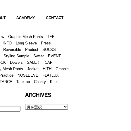
Academy
Contact
ew
Graphic Mesh Pants
TEE
INFO
Long Sleeve
Press
Reversible
Product
SOCKS
Styling Sample
Sweat
EVENT
OCK
Dealers
SALE！
CAP
y Mesh Pants
Jacket
HITH
Graphic
Practice
NOSLEEVE
FLATLUX
TANCE
Tanktop
Charity
Kicks