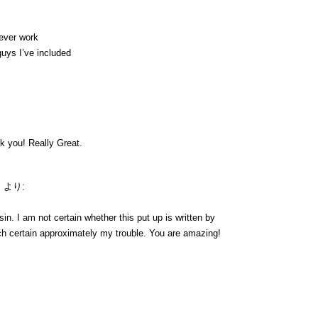
lever work
uys I’ve included
k you! Really Great.
m
より:
. I am not certain whether this put up is written by
h certain approximately my trouble. You are amazing!