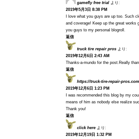
gamefly free trial
より:
2019年5月3日 8:38 PM
I love what you guys are up too. Such c
and coverage! Keep up the great works g
you guys to my personal blogroll.
返信
truck tire repair pros
より:
2019年12月6日 2:43 AM
Thanks-a-mundo for the post.Really than
返信
https://truck-tire-repair-pros.co
2019年12月6日 1:23 PM
I was recommended this blog by my cousin
means of him as nobody else realize suc
Thank you!
返信
click here
より:
2019年12月19日 1:32 PM