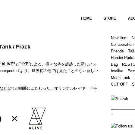
Home
Hugest
About
Store
New Item
N
Collaboration
Tank / Frack
Friends
Tali
Hoodie Parka
“ALIVE”
と”HXB”による、様々な枠を超越した新しいス
Bag
REST
“unexpected”より、世界初の他では見たことのない新しい
hxalive
Eas
Mesh Tank
CUT OFF
S
など全ての細部にこだわった、オリジナルレイヤードを