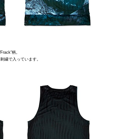
rack”柄。
”ロゴが刺繍で入っています。