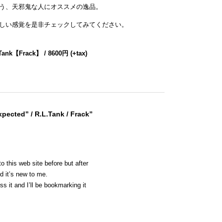
う、天邪鬼な人にオススメの逸品。
しい感覚を是非チェックしてみてください。
 Tank【Frack】 / 8600円 (+tax)
pected” / R.L.Tank / Frack”
 this web site before but after
ed it’s new to me.
s it and I’ll be bookmarking it