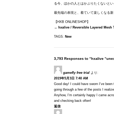
る今、ほかの人とはかぶりたくないとい
最先端の表現と、着ていて楽しくなる新
【HXB ONLINESHOP】
→
hxalive / Reversible Layered Mesh
TAGS:
New
3,793 Responses to “hxalive “unex
gamefly free trial
より:
2019年5月3日 7:40 AM
Good day! I could have sworn I’ve been to
going through a few of the posts I realiz
Anyhow, I’m certainly happy I came acros
and checking back often!
返信