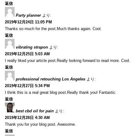
返信
Party planner
より:
2019年12月24日 11:05 PM
Thanks so much for the post.Much thanks again. Cool.
返信
vibrating strapon
より:
2019年12月25日 5:03 AM
I really liked your article post.Really looking forward to read more. Cool.
返信
professional retouching Los Angeles
より:
2019年12月27日 5:34 PM
I think this is a real great blog post.Really thank you! Fantastic.
返信
best cbd oil for pain
より:
2019年12月28日 4:30 AM
Thank you for your blog post. Awesome.
返信