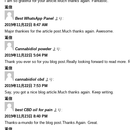
I am so grateful for your article.Much thanks again. Fantastic.
返信
Best WhatsApp Panel
より:
2019年11月22日 8:47 AM
Major thankies for the article post.Much thanks again. Awesome.
返信
Cannabidiol powder
より:
2019年11月22日 5:04 PM
Thank you ever so for you blog post.Really looking forward to read more. R
返信
cannabidiol cbd
より:
2019年11月22日 7:53 PM
Say, you got a nice blog article.Much thanks again. Keep writing.
返信
best CBD oil for pain
より:
2019年11月23日 8:40 PM
Thanks-a-mundo for the blog post.Thanks Again. Great.
返信