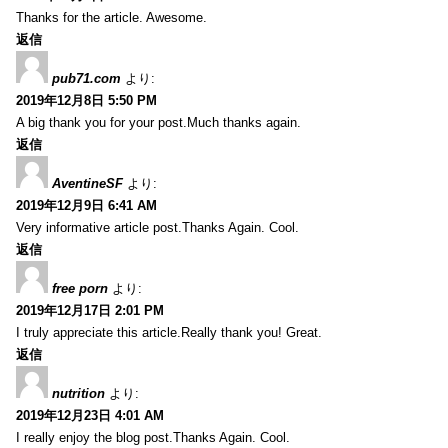
Thanks for the article. Awesome.
返信
pub71.com
より:
2019年12月8日 5:50 PM
A big thank you for your post.Much thanks again.
返信
AventineSF
より:
2019年12月9日 6:41 AM
Very informative article post.Thanks Again. Cool.
返信
free porn
より:
2019年12月17日 2:01 PM
I truly appreciate this article.Really thank you! Great.
返信
nutrition
より:
2019年12月23日 4:01 AM
I really enjoy the blog post.Thanks Again. Cool.