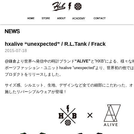
HXB
Home
Hugest
About
Academy
Contact
Store
hxalive “unexpected” / R.L.Tank / Frack
2015-07-18
@鎌倉より世界へ発信中の時計ブランド
“ALIVE”
と”HXB”による、様々
ポーツファッション・ユニットhxalive “unexpected”より、世界初の
プロダクトをリリースしました。
サイズ感、シルエット、生地、デザインなど全ての細部にこだわった、オ
施したリバーシブルウェアが登場！