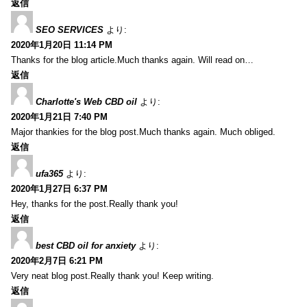
返信
SEO SERVICES
より:
2020年1月20日 11:14 PM
Thanks for the blog article.Much thanks again. Will read on…
返信
Charlotte's Web CBD oil
より:
2020年1月21日 7:40 PM
Major thankies for the blog post.Much thanks again. Much obliged.
返信
ufa365
より:
2020年1月27日 6:37 PM
Hey, thanks for the post.Really thank you!
返信
best CBD oil for anxiety
より:
2020年2月7日 6:21 PM
Very neat blog post.Really thank you! Keep writing.
返信