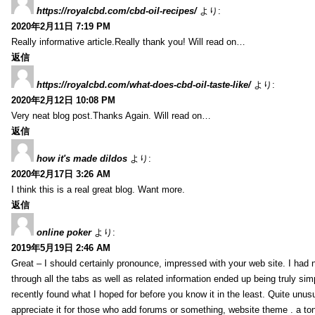
https://royalcbd.com/cbd-oil-recipes/
より:
2020年2月11日 7:19 PM
Really informative article.Really thank you! Will read on…
返信
https://royalcbd.com/what-does-cbd-oil-taste-like/
より:
2020年2月12日 10:08 PM
Very neat blog post.Thanks Again. Will read on…
返信
how it's made dildos
より:
2020年2月17日 3:26 AM
I think this is a real great blog. Want more.
返信
online poker
より:
2019年5月19日 2:46 AM
Great – I should certainly pronounce, impressed with your web site. I had n
through all the tabs as well as related information ended up being truly sim
recently found what I hoped for before you know it in the least. Quite unusua
appreciate it for those who add forums or something, website theme . a to