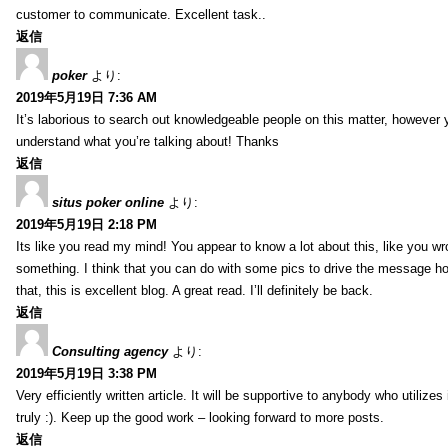
customer to communicate. Excellent task..
返信
poker
より:
2019年5月19日 7:36 AM
It’s laborious to search out knowledgeable people on this matter, however 
understand what you’re talking about! Thanks
返信
situs poker online
より:
2019年5月19日 2:18 PM
Its like you read my mind! You appear to know a lot about this, like you wro
something. I think that you can do with some pics to drive the message ho
that, this is excellent blog. A great read. I’ll definitely be back.
返信
Consulting agency
より:
2019年5月19日 3:38 PM
Very efficiently written article. It will be supportive to anybody who utilizes 
truly :). Keep up the good work – looking forward to more posts.
返信