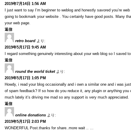
2019年7月14日 1:56 AM
I just want to say I’m beginner to weblog and honestly savored you’re web 
going to bookmark your website . You certainly have good posts. Many tha
your web page.
返信
retro board
より:
2019年5月17日 9:45 AM
I regard something genuinely interesting about your web blog so I saved 
返信
round the world ticket
より:
2019年5月17日 1:05 PM
Howdy, i read your blog occasionally and i own a similar one and i was just 
of spam feedback? If so how do you reduce it, any plugin or anything you 
much lately it’s driving me mad so any support is very much appreciated.
返信
online donations
より:
2019年5月17日 2:03 PM
WONDERFUL Post.thanks for share..more wait .. …