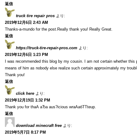
返信
truck tire repair pros
より:
2019年12月6日 2:43 AM
Thanks-a-mundo for the post.Really thank you! Really Great.
返信
https://truck-tire-repair-pros.com
より:
2019年12月6日 1:23 PM
I was recommended this blog by my cousin. I am not certain whether this p
means of him as nobody else realize such certain approximately my troub
Thank you!
返信
click here
より:
2019年12月19日 1:32 PM
Thank you for thаА аЂа aus?icious wrаАабТТteup.
返信
download minecraft free
より:
2019年5月7日 8:17 PM