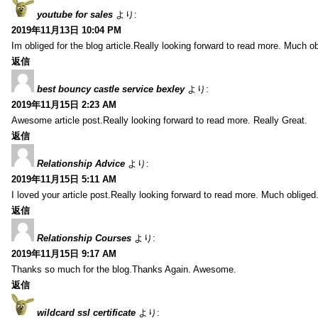
youtube for sales
より:
2019年11月13日 10:04 PM
Im obliged for the blog article.Really looking forward to read more. Much ob
返信
best bouncy castle service bexley
より:
2019年11月15日 2:23 AM
Awesome article post.Really looking forward to read more. Really Great.
返信
Relationship Advice
より:
2019年11月15日 5:11 AM
I loved your article post.Really looking forward to read more. Much obliged
返信
Relationship Courses
より:
2019年11月15日 9:17 AM
Thanks so much for the blog.Thanks Again. Awesome.
返信
wildcard ssl certificate
より: