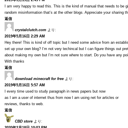
I am very happy to read this. This is the kind of manual that needs to be g
random misinformation that’s at the other blogs. Appreciate your sharing th
返信
crystalclutch.com
より:
2019年5月16日 2:29 AM
Hey there! This is kind of off topic but I need some advice from an establis
set up your own blog? I’m not very techincal but I can figure things out pret
about making my own but I’m not sure where to start. Do you have any poi
With thanks
返信
download minecraft for free
より:
2019年5月16日 5:57 AM
I every time used to study paragraph in news papers but now
as I am a user of internet thus from now I am using net for articles or
reviews, thanks to web.
返信
CBD store
より:
2020年2月18日 10:03 PM