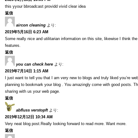
this yyour bbroadcast providd vivid clear idea
返信
aircon cleaning
より:
2019年5月16日 6:23 AM
Some really nice and utilitarian information on this site, likewise I think th
features.
返信
you can check here
より:
2019年7月14日 1:15 AM
I just want to tell you that I am very new to blogs and truly liked you’re we
planning to bookmark your blog . You amazingly come with good posts. Th
sharing with us your web page.
返信
abfluss verstopft
より:
2019年12月12日 10:34 AM
Very neat blog post.Really looking forward to read more. Want more.
返信