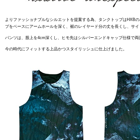
よりファッショナブルなシルエットを提案する為、タンクトップはHXB
プをベースにアームホールを深く、裾のレイヤード分の丈を長くし、サイ
パンツは、股上を4cm深くし、ヒモ先はシルバーエンドキャップ仕様で両
今の時代にフィットする上品かつスタイリッシュに仕上げました。