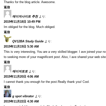
Thanks for the blog article. Awesome.
返信
메이저사이트 추천
より:
2019年11月18日 10:49 PM
Im obliged for the blog. Much obliged.
返信
QV12BA Study Guide
より:
2019年11月19日 5:30 AM
This is very interesting, You are a very skilled blogger. I ave joined your r
to seeking more of your magnificent post. Also, I ave shared your web site
返信
메이저토토
より:
2019年11月20日 4:06 AM
I cannot thank you enough for the post.Really thank you! Cool.
返信
g spot vibrator
より:
2019年11月22日 4:30 AM