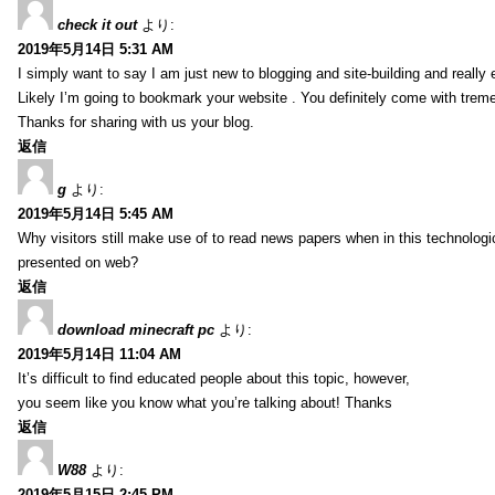
check it out
より:
2019年5月14日 5:31 AM
I simply want to say I am just new to blogging and site-building and really 
Likely I’m going to bookmark your website . You definitely come with treme
Thanks for sharing with us your blog.
返信
g
より:
2019年5月14日 5:45 AM
Why visitors still make use of to read news papers when in this technologic
presented on web?
返信
download minecraft pc
より:
2019年5月14日 11:04 AM
It’s difficult to find educated people about this topic, however,
you seem like you know what you’re talking about! Thanks
返信
W88
より:
2019年5月15日 2:45 PM