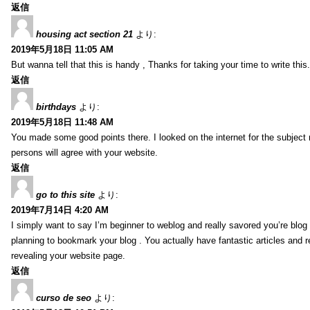
返信
housing act section 21
より:
2019年5月18日 11:05 AM
But wanna tell that this is handy , Thanks for taking your time to write this.
返信
birthdays
より:
2019年5月18日 11:48 AM
You made some good points there. I looked on the internet for the subject
persons will agree with your website.
返信
go to this site
より:
2019年7月14日 4:20 AM
I simply want to say I’m beginner to weblog and really savored you’re blog s
planning to bookmark your blog . You actually have fantastic articles and r
revealing your website page.
返信
curso de seo
より: