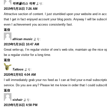
먹튀폴리스 먹튀
より:
2019年5月16日 7:26 AM
Attractive section of content. I just stumbled upon your website and in acc
that I get in fact enjoyed account your blog posts. Anyway I will be subscr
even I achievement you access consistently fast.
返信
african music
より:
2019年5月16日 10:47 AM
Great write-up, I’m regular visitor of one’s web site, maintain up the nice op
be a regular visitor for a long time.
返信
Tattoos
より:
2020年2月9日 4:04 AM
I will immediately grab your rss feed as I can at find your e-mail subscripti
service. Do you ave any? Please let me know in order that I could subscri
返信
sishair
より:
2019年5月16日 4:58 PM