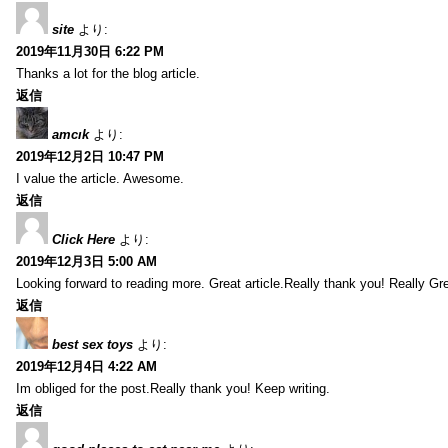
site
より:
2019年11月30日 6:22 PM
Thanks a lot for the blog article.
返信
amcık
より:
2019年12月2日 10:47 PM
I value the article. Awesome.
返信
Click Here
より:
2019年12月3日 5:00 AM
Looking forward to reading more. Great article.Really thank you! Really Gre
返信
best sex toys
より:
2019年12月4日 4:22 AM
Im obliged for the post.Really thank you! Keep writing.
返信