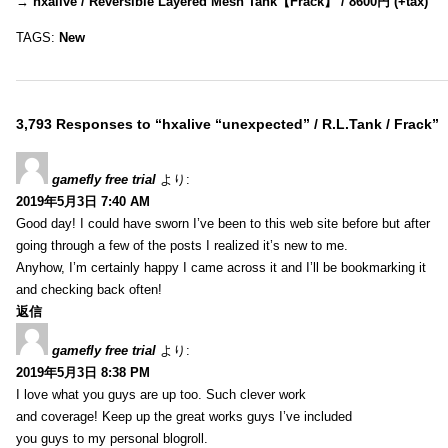
→
hxalive / Reversible Layered Mesh Tank【Frack】 / 8600円 (+tax)
TAGS:
New
3,793 Responses to “hxalive “unexpected” / R.L.Tank / Frack”
gamefly free trial
より:
2019年5月3日 7:40 AM
Good day! I could have sworn I’ve been to this web site before but after
going through a few of the posts I realized it’s new to me.
Anyhow, I’m certainly happy I came across it and I’ll be bookmarking it
and checking back often!
返信
gamefly free trial
より:
2019年5月3日 8:38 PM
I love what you guys are up too. Such clever work
and coverage! Keep up the great works guys I’ve included
you guys to my personal blogroll.