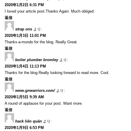
2020年1月2日 6:31 PM
I loved your article post.Thanks Again. Much obliged.
返信
strap ons
より:
2020年1月3日 11:01 PM
Thanks-a-mundo for the blog. Really Great.
返信
boiler plumber bromley
より:
2020年1月4日 11:13 PM
Thanks for the blog.Really looking forward to read more. Cool.
返信
www.gnwarriors.com/
より:
2020年1月5日 9:39 AM
A round of applause for your post. Want more.
返信
hack liên quân
より:
2020年1月9日 6:53 PM