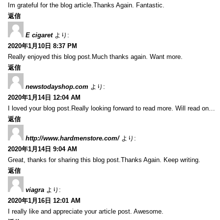
Im grateful for the blog article.Thanks Again. Fantastic.
返信
E cigaret
より:
2020年1月10日 8:37 PM
Really enjoyed this blog post.Much thanks again. Want more.
返信
newstodayshop.com
より:
2020年1月14日 12:04 AM
I loved your blog post.Really looking forward to read more. Will read on…
返信
http://www.hardmenstore.com/
より:
2020年1月14日 9:04 AM
Great, thanks for sharing this blog post.Thanks Again. Keep writing.
返信
viagra
より:
2020年1月16日 12:01 AM
I really like and appreciate your article post. Awesome.