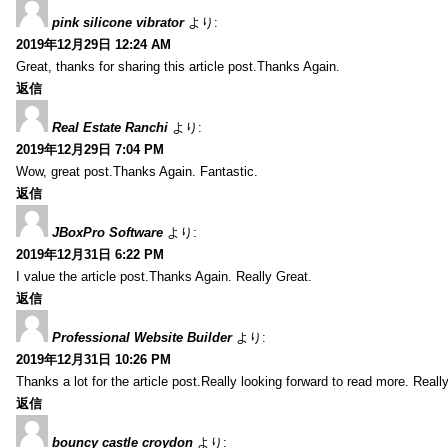
pink silicone vibrator
より:
2019年12月29日 12:24 AM
Great, thanks for sharing this article post.Thanks Again.
返信
Real Estate Ranchi
より:
2019年12月29日 7:04 PM
Wow, great post.Thanks Again. Fantastic.
返信
JBoxPro Software
より:
2019年12月31日 6:22 PM
I value the article post.Thanks Again. Really Great.
返信
Professional Website Builder
より:
2019年12月31日 10:26 PM
Thanks a lot for the article post.Really looking forward to read more. Reall
返信
bouncy castle croydon
より: