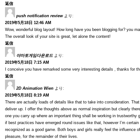
返信
push notification review
より:
2019年5月18日 12:46 AM
Wow, wonderful blog layout! How long have you been blogging for? you ma
The overall look of your site is great, let alone the content!
返信
야마토게임다운로드
より:
2019年5月18日 7:15 AM
I conceive you have remarked some very interesting details , thanks for th
返信
2D Animation Wien
より:
2019年5月18日 8:19 AM
There are actually loads of details like that to take into consideration. Tha
deliver up. I offer the thoughts above as normal inspiration but clearly ther
one you carry up where an important thing shall be working in trustworthy 
if best practices have emerged round issues like that, however I’m certain t
recognized as a good game. Both boys and girls really feel the influence o
pleasure, for the remainder of their lives.