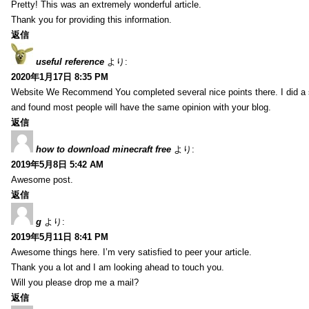
Pretty! This was an extremely wonderful article.
Thank you for providing this information.
返信
useful reference
より:
2020年1月17日 8:35 PM
Website We Recommend You completed several nice points there. I did a 
and found most people will have the same opinion with your blog.
返信
how to download minecraft free
より:
2019年5月8日 5:42 AM
Awesome post.
返信
g
より:
2019年5月11日 8:41 PM
Awesome things here. I’m very satisfied to peer your article.
Thank you a lot and I am looking ahead to touch you.
Will you please drop me a mail?
返信