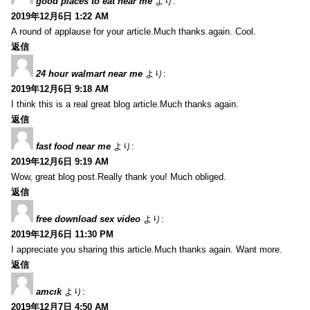
good places to eat near me
より:
2019年12月6日 1:22 AM
A round of applause for your article.Much thanks again. Cool.
返信
24 hour walmart near me
より:
2019年12月6日 9:18 AM
I think this is a real great blog article.Much thanks again.
返信
fast food near me
より:
2019年12月6日 9:19 AM
Wow, great blog post.Really thank you! Much obliged.
返信
free download sex video
より:
2019年12月6日 11:30 PM
I appreciate you sharing this article.Much thanks again. Want more.
返信
amcık
より:
2019年12月7日 4:50 AM