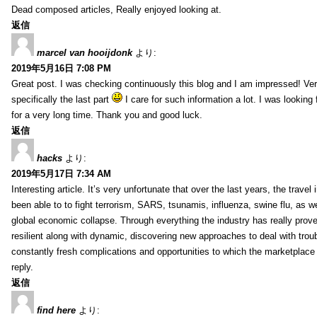
Dead composed articles, Really enjoyed looking at.
返信
marcel van hooijdonk
より:
2019年5月16日 7:08 PM
Great post. I was checking continuously this blog and I am impressed! Very
specifically the last part
I care for such information a lot. I was looking f
for a very long time. Thank you and good luck.
返信
hacks
より:
2019年5月17日 7:34 AM
Interesting article. It’s very unfortunate that over the last years, the travel
been able to to fight terrorism, SARS, tsunamis, influenza, swine flu, as wel
global economic collapse. Through everything the industry has really prove
resilient along with dynamic, discovering new approaches to deal with trou
constantly fresh complications and opportunities to which the marketplac
reply.
返信
find here
より: