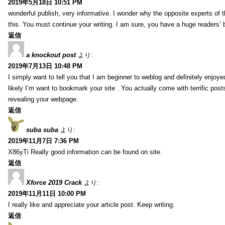
2019年5月18日 10:51 PM
wonderful publish, very informative. I wonder why the opposite experts of t
this. You must continue your writing. I am sure, you have a huge readers’ 
返信
a knockout post
より:
2019年7月13日 10:48 PM
I simply want to tell you that I am beginner to weblog and definitely enjoy
likely I’m want to bookmark your site . You actually come with terrific pos
revealing your webpage.
返信
suba suba
より:
2019年11月7日 7:36 PM
X86yTi Really good information can be found on site.
返信
Xforce 2019 Crack
より:
2019年11月11日 10:00 PM
I really like and appreciate your article post. Keep writing.
返信