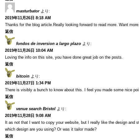
masturbator
より:
2019年11月26日 8:18 AM
Thanks for the blog article.Really looking forward to read more. Want more
返信
fondos de inversion a largo plazo
より:
2019年11月26日 10:04 AM
Loving the info on this site, you have done great job on the posts.
返信
bitcoin
より:
2019年11月27日 1:34 PM
There is visibly a bunch to know about this. I feel you made some nice poin
返信
venue search Bristol
より:
2019年11月28日 9:08 AM
It as not that I want to copy your website, but I really like the design and 
which design are you using? Or was it tailor made?
返信