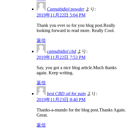
Cannabidiol powder
より:
2019年11月22日 5:04 PM
Thank you ever so for you blog post.Really
looking forward to read more. Really Cool.
返信
cannabidiol cbd
より:
2019年11月22日 7:53 PM
Say, you got a nice blog article.Much thanks
again. Keep writing.
返信
best CBD oil for pain
より:
2019年11月23日 8:40 PM
Thanks-a-mundo for the blog post.Thanks Again.
Great.
返信