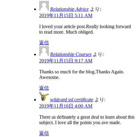
Relationship Advice
より:
2019年11月15日 5:11 AM
I loved your article post.Really looking forward
to read more. Much obliged.
返信
Relationship Courses
より:
2019年11月15日 9:17 AM
Thanks so much for the blog.Thanks Again.
Awesome.
返信
wildcard ssl certificate
より:
2019年11月16日 4:00 AM
There as definately a great deal to learn about this
subject. I love all the points you ave made.
返信