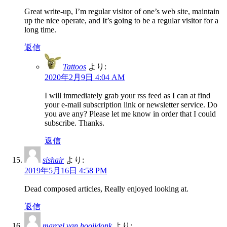
Great write-up, I’m regular visitor of one’s web site, maintain
up the nice operate, and It’s going to be a regular visitor for a
long time.
返信
Tattoos
より:
2020年2月9日 4:04 AM
I will immediately grab your rss feed as I can at find
your e-mail subscription link or newsletter service. Do
you ave any? Please let me know in order that I could
subscribe. Thanks.
返信
sishair
より:
2019年5月16日 4:58 PM
Dead composed articles, Really enjoyed looking at.
返信
marcel van hooijdonk
より: