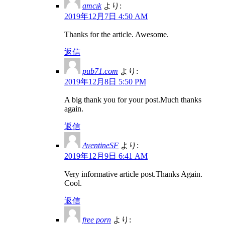
amcık
より:
2019年12月7日 4:50 AM
Thanks for the article. Awesome.
返信
pub71.com
より:
2019年12月8日 5:50 PM
A big thank you for your post.Much thanks
again.
返信
AventineSF
より:
2019年12月9日 6:41 AM
Very informative article post.Thanks Again.
Cool.
返信
free porn
より: