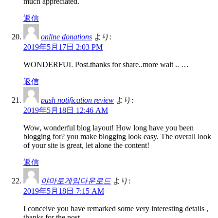
much appreciated.
返信
online donations
より:
2019年5月17日 2:03 PM
WONDERFUL Post.thanks for share..more wait .. …
返信
push notification review
より:
2019年5月18日 12:46 AM
Wow, wonderful blog layout! How long have you been
blogging for? you make blogging look easy. The overall look
of your site is great, let alone the content!
返信
야마토게임다운로드
より:
2019年5月18日 7:15 AM
I conceive you have remarked some very interesting details ,
thanks for the post.