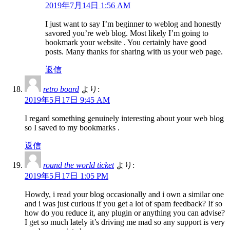
2019年7月14日 1:56 AM
I just want to say I’m beginner to weblog and honestly
savored you’re web blog. Most likely I’m going to
bookmark your website . You certainly have good
posts. Many thanks for sharing with us your web page.
返信
retro board
より:
2019年5月17日 9:45 AM
I regard something genuinely interesting about your web blog
so I saved to my bookmarks .
返信
round the world ticket
より:
2019年5月17日 1:05 PM
Howdy, i read your blog occasionally and i own a similar one
and i was just curious if you get a lot of spam feedback? If so
how do you reduce it, any plugin or anything you can advise?
I get so much lately it’s driving me mad so any support is very