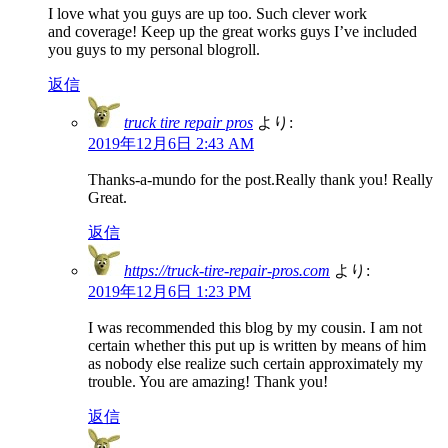
I love what you guys are up too. Such clever work
and coverage! Keep up the great works guys I’ve included
you guys to my personal blogroll.
返信
truck tire repair pros
より:
2019年12月6日 2:43 AM
Thanks-a-mundo for the post.Really thank you! Really
Great.
返信
https://truck-tire-repair-pros.com
より:
2019年12月6日 1:23 PM
I was recommended this blog by my cousin. I am not
certain whether this put up is written by means of him
as nobody else realize such certain approximately my
trouble. You are amazing! Thank you!
返信