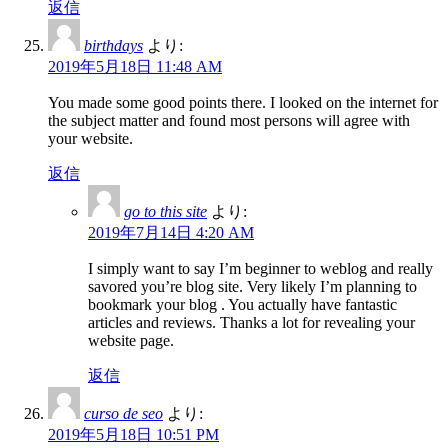
返信
birthdays
より:
2019年5月18日 11:48 AM
You made some good points there. I looked on the internet for
the subject matter and found most persons will agree with
your website.
返信
go to this site
より:
2019年7月14日 4:20 AM
I simply want to say I’m beginner to weblog and really
savored you’re blog site. Very likely I’m planning to
bookmark your blog . You actually have fantastic
articles and reviews. Thanks a lot for revealing your
website page.
返信
curso de seo
より:
2019年5月18日 10:51 PM