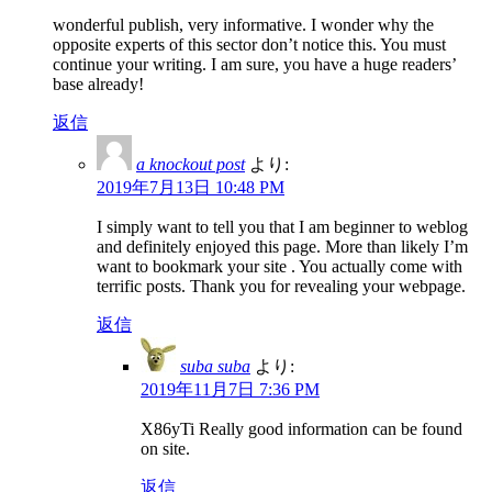
wonderful publish, very informative. I wonder why the
opposite experts of this sector don’t notice this. You must
continue your writing. I am sure, you have a huge readers’
base already!
返信
a knockout post
より:
2019年7月13日 10:48 PM
I simply want to tell you that I am beginner to weblog
and definitely enjoyed this page. More than likely I’m
want to bookmark your site . You actually come with
terrific posts. Thank you for revealing your webpage.
返信
suba suba
より:
2019年11月7日 7:36 PM
X86yTi Really good information can be found
on site.
返信