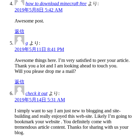
how to download minecraft free
より:
2019年5月8日 5:42 AM
Awesome post.
返信
g
より:
2019年5月11日 8:41 PM
Awesome things here. I’m very satisfied to peer your article.
Thank you a lot and I am looking ahead to touch you.
Will you please drop me a mail?
返信
check it out
より:
2019年5月14日 5:31 AM
I simply want to say I am just new to blogging and site-
building and really enjoyed this web-site. Likely I’m going to
bookmark your website . You definitely come with
tremendous article content. Thanks for sharing with us your
blog.