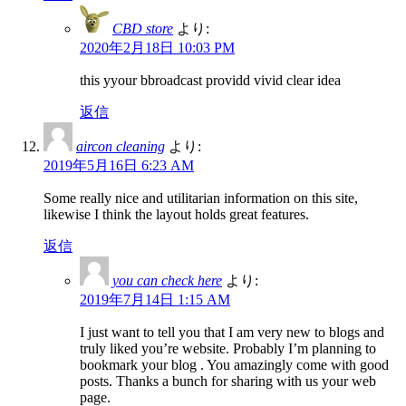
CBD store
より:
2020年2月18日 10:03 PM
this yyour bbroadcast providd vivid clear idea
返信
aircon cleaning
より:
2019年5月16日 6:23 AM
Some really nice and utilitarian information on this site,
likewise I think the layout holds great features.
返信
you can check here
より:
2019年7月14日 1:15 AM
I just want to tell you that I am very new to blogs and
truly liked you’re website. Probably I’m planning to
bookmark your blog . You amazingly come with good
posts. Thanks a bunch for sharing with us your web
page.