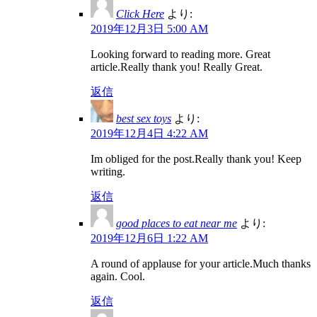
Click Here
より:
2019年12月3日 5:00 AM
Looking forward to reading more. Great
article.Really thank you! Really Great.
返信
best sex toys
より:
2019年12月4日 4:22 AM
Im obliged for the post.Really thank you! Keep
writing.
返信
good places to eat near me
より:
2019年12月6日 1:22 AM
A round of applause for your article.Much thanks
again. Cool.
返信