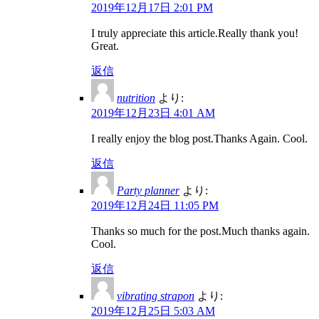
2019年12月17日 2:01 PM
I truly appreciate this article.Really thank you!
Great.
返信
nutrition
より:
2019年12月23日 4:01 AM
I really enjoy the blog post.Thanks Again. Cool.
返信
Party planner
より:
2019年12月24日 11:05 PM
Thanks so much for the post.Much thanks again.
Cool.
返信
vibrating strapon
より:
2019年12月25日 5:03 AM