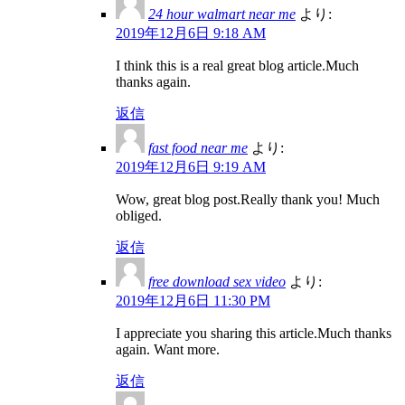
24 hour walmart near me
より:
2019年12月6日 9:18 AM
I think this is a real great blog article.Much
thanks again.
返信
fast food near me
より:
2019年12月6日 9:19 AM
Wow, great blog post.Really thank you! Much
obliged.
返信
free download sex video
より:
2019年12月6日 11:30 PM
I appreciate you sharing this article.Much thanks
again. Want more.
返信