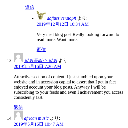
返信
abfluss verstopft
より:
2019年12月12日 10:34 AM
Very neat blog post.Really looking forward to
read more. Want more.
返信
먹튀폴리스 먹튀
より:
2019年5月16日 7:26 AM
Attractive section of content. I just stumbled upon your
website and in accession capital to assert that I get in fact
enjoyed account your blog posts. Anyway I will be
subscribing to your feeds and even I achievement you access
consistently fast.
返信
african music
より:
2019年5月16日 10:47 AM