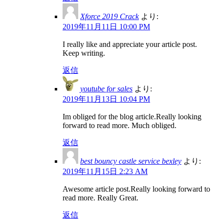
Xforce 2019 Crack
より:
2019年11月11日 10:00 PM
I really like and appreciate your article post.
Keep writing.
返信
youtube for sales
より:
2019年11月13日 10:04 PM
Im obliged for the blog article.Really looking
forward to read more. Much obliged.
返信
best bouncy castle service bexley
より:
2019年11月15日 2:23 AM
Awesome article post.Really looking forward to
read more. Really Great.
返信