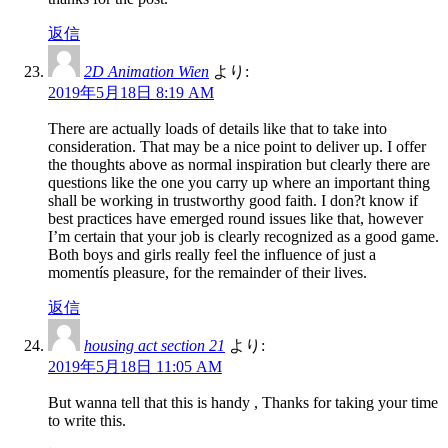
返信
2D Animation Wien
より:
2019年5月18日 8:19 AM
There are actually loads of details like that to take into
consideration. That may be a nice point to deliver up. I offer
the thoughts above as normal inspiration but clearly there are
questions like the one you carry up where an important thing
shall be working in trustworthy good faith. I don?t know if
best practices have emerged round issues like that, however
I’m certain that your job is clearly recognized as a good game.
Both boys and girls really feel the influence of just a
momentís pleasure, for the remainder of their lives.
返信
housing act section 21
より:
2019年5月18日 11:05 AM
But wanna tell that this is handy , Thanks for taking your time
to write this.