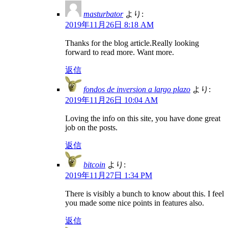
masturbator
より:
2019年11月26日 8:18 AM
Thanks for the blog article.Really looking
forward to read more. Want more.
返信
fondos de inversion a largo plazo
より:
2019年11月26日 10:04 AM
Loving the info on this site, you have done great
job on the posts.
返信
bitcoin
より:
2019年11月27日 1:34 PM
There is visibly a bunch to know about this. I feel
you made some nice points in features also.
返信