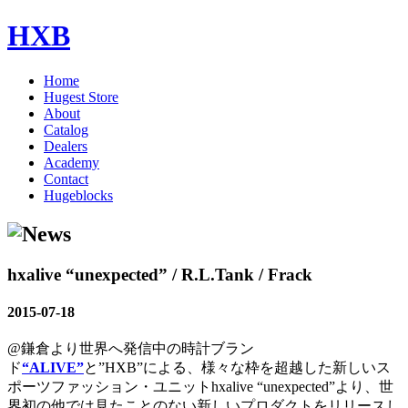
HXB
Home
Hugest Store
About
Catalog
Dealers
Academy
Contact
Hugeblocks
hxalive “unexpected” / R.L.Tank / Frack
2015-07-18
@鎌倉より世界へ発信中の時計ブラン
ド
“ALIVE”
と”HXB”による、様々な枠を超越した新しいス
ポーツファッション・ユニットhxalive “unexpected”より、世
界初の他では見たことのない新しいプロダクトをリリースし