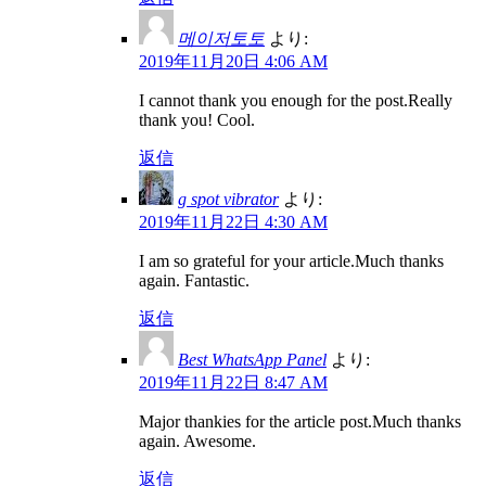
메이저토토
より:
2019年11月20日 4:06 AM
I cannot thank you enough for the post.Really
thank you! Cool.
返信
g spot vibrator
より:
2019年11月22日 4:30 AM
I am so grateful for your article.Much thanks
again. Fantastic.
返信
Best WhatsApp Panel
より:
2019年11月22日 8:47 AM
Major thankies for the article post.Much thanks
again. Awesome.
返信