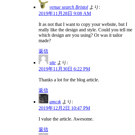
venue search Bristol
より:
2019年11月28日 9:08 AM
It as not that I want to copy your website, but I
really like the design and style. Could you tell me
which design are you using? Or was it tailor
made?
返信
site
より:
2019年11月30日 6:22 PM
Thanks a lot for the blog article.
返信
amcık
より:
2019年12月2日 10:47 PM
I value the article. Awesome.
返信