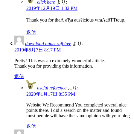
click here
より:
2019年12月19日 1:32 PM
Thank you for thаА аЂа aus?icious wrаАабТТteup.
返信
download minecraft free
より:
2019年5月7日 8:17 PM
Pretty! This was an extremely wonderful article.
Thank you for providing this information.
返信
useful reference
より:
2020年1月17日 8:35 PM
Website We Recommend You completed several nice
points there. I did a search on the matter and found
most people will have the same opinion with your blog.
返信