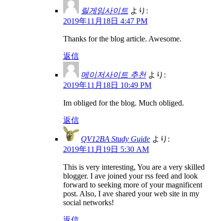
릴게임사이트
より:
2019年11月18日 4:47 PM
Thanks for the blog article. Awesome.
返信
메이저사이트 추천
より:
2019年11月18日 10:49 PM
Im obliged for the blog. Much obliged.
返信
QV12BA Study Guide
より:
2019年11月19日 5:30 AM
This is very interesting, You are a very skilled
blogger. I ave joined your rss feed and look
forward to seeking more of your magnificent
post. Also, I ave shared your web site in my
social networks!
返信