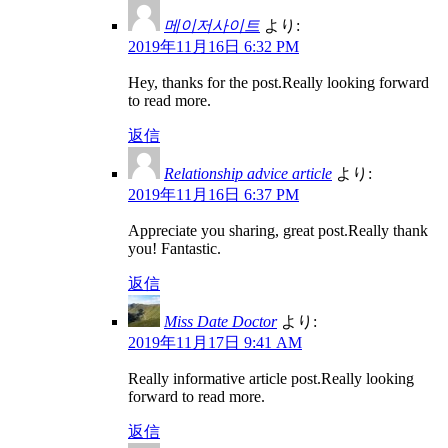
메이저사이트
より:
2019年11月16日 6:32 PM
Hey, thanks for the post.Really looking forward
to read more.
返信
Relationship advice article
より:
2019年11月16日 6:37 PM
Appreciate you sharing, great post.Really thank
you! Fantastic.
返信
Miss Date Doctor
より:
2019年11月17日 9:41 AM
Really informative article post.Really looking
forward to read more.
返信