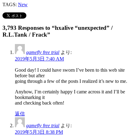
TAGS:
New
3,793 Responses to “hxalive “unexpected” /
R.L.Tank / Frack”
gamefly free trial
より:
2019年5月3日 7:40 AM
Good day! I could have sworn I’ve been to this web site
before but after
going through a few of the posts I realized it’s new to me.
Anyhow, I’m certainly happy I came across it and I’ll be
bookmarking it
and checking back often!
返信
gamefly free trial
より:
2019年5月3日 8:38 PM