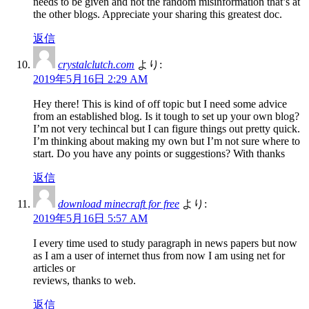
needs to be given and not the random misinformation that’s at
the other blogs. Appreciate your sharing this greatest doc.
返信
crystalclutch.com
より:
2019年5月16日 2:29 AM
Hey there! This is kind of off topic but I need some advice
from an established blog. Is it tough to set up your own blog?
I’m not very techincal but I can figure things out pretty quick.
I’m thinking about making my own but I’m not sure where to
start. Do you have any points or suggestions? With thanks
返信
download minecraft for free
より:
2019年5月16日 5:57 AM
I every time used to study paragraph in news papers but now
as I am a user of internet thus from now I am using net for
articles or
reviews, thanks to web.
返信