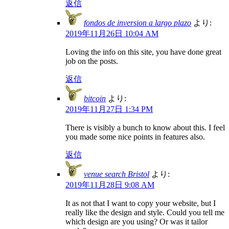
返信
fondos de inversion a largo plazo
より:
2019年11月26日 10:04 AM
Loving the info on this site, you have done great
job on the posts.
返信
bitcoin
より:
2019年11月27日 1:34 PM
There is visibly a bunch to know about this. I feel
you made some nice points in features also.
返信
venue search Bristol
より:
2019年11月28日 9:08 AM
It as not that I want to copy your website, but I
really like the design and style. Could you tell me
which design are you using? Or was it tailor