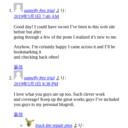
gamefly free trial
より:
2019年5月3日 7:40 AM
Good day! I could have sworn I’ve been to this web site
before but after
going through a few of the posts I realized it’s new to me.
Anyhow, I’m certainly happy I came across it and I’ll be
bookmarking it
and checking back often!
返信
gamefly free trial
より:
2019年5月3日 8:38 PM
I love what you guys are up too. Such clever work
and coverage! Keep up the great works guys I’ve included
you guys to my personal blogroll.
返信
truck tire repair pros
より: