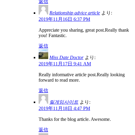
返信
Relationship advice article
より:
2019年11月16日 6:37 PM
Appreciate you sharing, great post.Really thank
you! Fantastic.
返信
Miss Date Doctor
より:
2019年11月17日 9:41 AM
Really informative article post.Really looking
forward to read more.
返信
릴게임사이트
より:
2019年11月18日 4:47 PM
Thanks for the blog article. Awesome.
返信