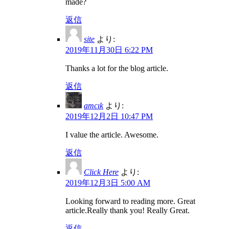
made?
返信
site
より:
2019年11月30日 6:22 PM
Thanks a lot for the blog article.
返信
amcık
より:
2019年12月2日 10:47 PM
I value the article. Awesome.
返信
Click Here
より:
2019年12月3日 5:00 AM
Looking forward to reading more. Great
article.Really thank you! Really Great.
返信