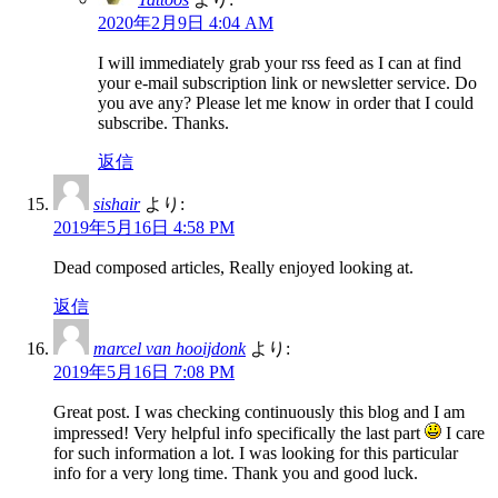
2020年2月9日 4:04 AM
I will immediately grab your rss feed as I can at find
your e-mail subscription link or newsletter service. Do
you ave any? Please let me know in order that I could
subscribe. Thanks.
返信
sishair
より:
2019年5月16日 4:58 PM
Dead composed articles, Really enjoyed looking at.
返信
marcel van hooijdonk
より:
2019年5月16日 7:08 PM
Great post. I was checking continuously this blog and I am
impressed! Very helpful info specifically the last part
I care
for such information a lot. I was looking for this particular
info for a very long time. Thank you and good luck.