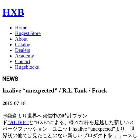
HXB
Home
Hugest Store
About
Catalog
Dealers
Academy
Contact
Hugeblocks
hxalive “unexpected” / R.L.Tank / Frack
2015-07-18
@鎌倉より世界へ発信中の時計ブラン
ド
“ALIVE”
と”HXB”による、様々な枠を超越した新しいス
ポーツファッション・ユニットhxalive “unexpected”より、世
界初の他では見たことのない新しいプロダクトをリリースし