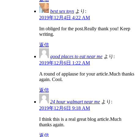
best sex toys
より:
2019年12月4日 4:22 AM
Im obliged for the post.Really thank you! Keep
writing.
返信
good places to eat near me
より:
2019年12月6日 1:22 AM
A round of applause for your article.Much thanks
again. Cool.
返信
24 hour walmart near me
より:
2019年12月6日 9:18 AM
I think this is a real great blog article.Much
thanks again.
返信