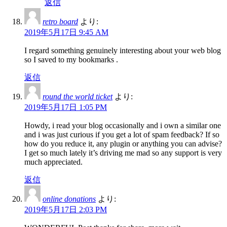
返信
retro board
より:
2019年5月17日 9:45 AM
I regard something genuinely interesting about your web blog
so I saved to my bookmarks .
返信
round the world ticket
より:
2019年5月17日 1:05 PM
Howdy, i read your blog occasionally and i own a similar one
and i was just curious if you get a lot of spam feedback? If so
how do you reduce it, any plugin or anything you can advise?
I get so much lately it’s driving me mad so any support is very
much appreciated.
返信
online donations
より:
2019年5月17日 2:03 PM