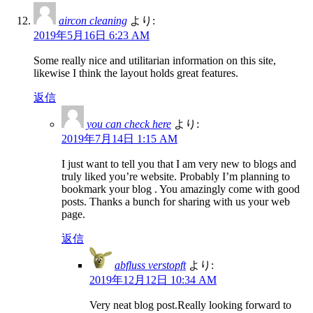
aircon cleaning
より:
2019年5月16日 6:23 AM
Some really nice and utilitarian information on this site,
likewise I think the layout holds great features.
返信
you can check here
より:
2019年7月14日 1:15 AM
I just want to tell you that I am very new to blogs and
truly liked you’re website. Probably I’m planning to
bookmark your blog . You amazingly come with good
posts. Thanks a bunch for sharing with us your web
page.
返信
abfluss verstopft
より:
2019年12月12日 10:34 AM
Very neat blog post.Really looking forward to