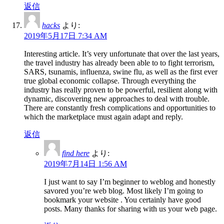
返信
hacks
より:
2019年5月17日 7:34 AM
Interesting article. It’s very unfortunate that over the last years,
the travel industry has already been able to to fight terrorism,
SARS, tsunamis, influenza, swine flu, as well as the first ever
true global economic collapse. Through everything the
industry has really proven to be powerful, resilient along with
dynamic, discovering new approaches to deal with trouble.
There are constantly fresh complications and opportunities to
which the marketplace must again adapt and reply.
返信
find here
より:
2019年7月14日 1:56 AM
I just want to say I’m beginner to weblog and honestly
savored you’re web blog. Most likely I’m going to
bookmark your website . You certainly have good
posts. Many thanks for sharing with us your web page.