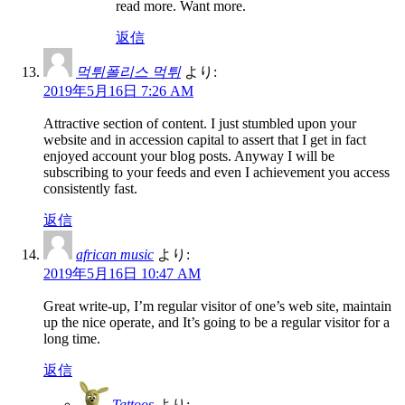
read more. Want more.
返信
먹튀폴리스 먹튀
より:
2019年5月16日 7:26 AM
Attractive section of content. I just stumbled upon your
website and in accession capital to assert that I get in fact
enjoyed account your blog posts. Anyway I will be
subscribing to your feeds and even I achievement you access
consistently fast.
返信
african music
より:
2019年5月16日 10:47 AM
Great write-up, I’m regular visitor of one’s web site, maintain
up the nice operate, and It’s going to be a regular visitor for a
long time.
返信
Tattoos
より: