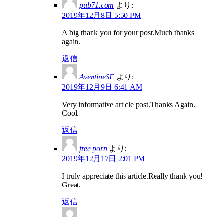
pub71.com
より:
2019年12月8日 5:50 PM
A big thank you for your post.Much thanks
again.
返信
AventineSF
より:
2019年12月9日 6:41 AM
Very informative article post.Thanks Again.
Cool.
返信
free porn
より:
2019年12月17日 2:01 PM
I truly appreciate this article.Really thank you!
Great.
返信