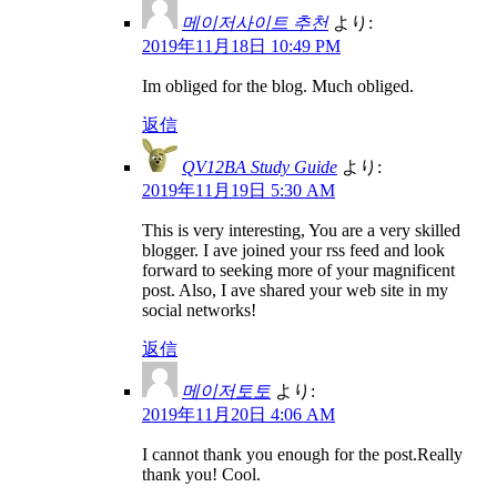
메이저사이트 추천
より:
2019年11月18日 10:49 PM
Im obliged for the blog. Much obliged.
返信
QV12BA Study Guide
より:
2019年11月19日 5:30 AM
This is very interesting, You are a very skilled
blogger. I ave joined your rss feed and look
forward to seeking more of your magnificent
post. Also, I ave shared your web site in my
social networks!
返信
메이저토토
より:
2019年11月20日 4:06 AM
I cannot thank you enough for the post.Really
thank you! Cool.