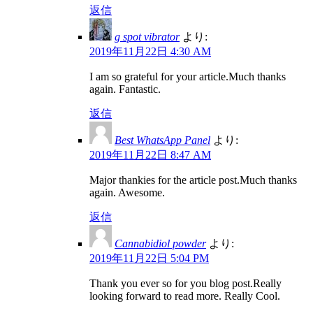
返信
g spot vibrator
より:
2019年11月22日 4:30 AM
I am so grateful for your article.Much thanks
again. Fantastic.
返信
Best WhatsApp Panel
より:
2019年11月22日 8:47 AM
Major thankies for the article post.Much thanks
again. Awesome.
返信
Cannabidiol powder
より:
2019年11月22日 5:04 PM
Thank you ever so for you blog post.Really
looking forward to read more. Really Cool.