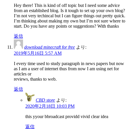
Hey there! This is kind of off topic but I need some advice
from an established blog. Is it tough to set up your own blog?
I’m not very techincal but I can figure things out pretty quick.
I’m thinking about making my own but I’m not sure where to
start. Do you have any points or suggestions? With thanks
返信
download minecraft for free
より:
2019年5月16日 5:57 AM
I every time used to study paragraph in news papers but now
as I am a user of internet thus from now I am using net for
articles or
reviews, thanks to web.
返信
CBD store
より:
2020年2月18日 10:03 PM
this yyour bbroadcast providd vivid clear idea
返信