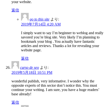
your website.
返信
go to this site
より:
2019年7月14日 4:20 AM
I simply want to say I’m beginner to weblog and really
savored you’re blog site. Very likely I’m planning to
bookmark your blog . You actually have fantastic
articles and reviews. Thanks a lot for revealing your
website page.
返信
curso de seo
より:
2019年5月18日 10:51 PM
wonderful publish, very informative. I wonder why the
opposite experts of this sector don’t notice this. You must
continue your writing. I am sure, you have a huge readers’
base already!
返信