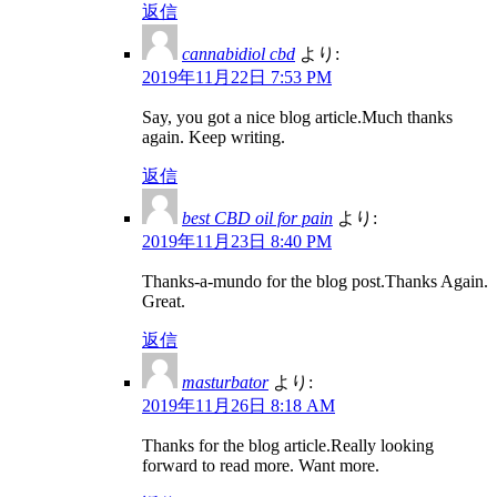
返信
cannabidiol cbd
より:
2019年11月22日 7:53 PM
Say, you got a nice blog article.Much thanks
again. Keep writing.
返信
best CBD oil for pain
より:
2019年11月23日 8:40 PM
Thanks-a-mundo for the blog post.Thanks Again.
Great.
返信
masturbator
より:
2019年11月26日 8:18 AM
Thanks for the blog article.Really looking
forward to read more. Want more.