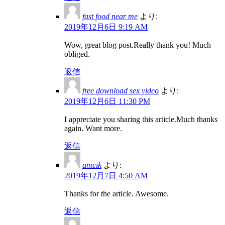
fast food near me
より:
2019年12月6日 9:19 AM
Wow, great blog post.Really thank you! Much
obliged.
返信
free download sex video
より:
2019年12月6日 11:30 PM
I appreciate you sharing this article.Much thanks
again. Want more.
返信
amcık
より:
2019年12月7日 4:50 AM
Thanks for the article. Awesome.
返信