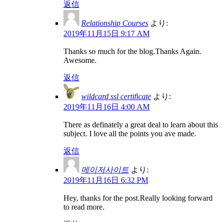
返信
Relationship Courses
より:
2019年11月15日 9:17 AM
Thanks so much for the blog.Thanks Again.
Awesome.
返信
wildcard ssl certificate
より:
2019年11月16日 4:00 AM
There as definately a great deal to learn about this
subject. I love all the points you ave made.
返信
메이저사이트
より:
2019年11月16日 6:32 PM
Hey, thanks for the post.Really looking forward
to read more.