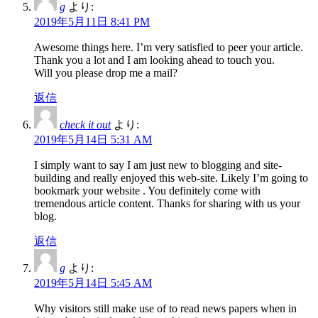
g
より:
2019年5月11日 8:41 PM
Awesome things here. I’m very satisfied to peer your article.
Thank you a lot and I am looking ahead to touch you.
Will you please drop me a mail?
返信
check it out
より:
2019年5月14日 5:31 AM
I simply want to say I am just new to blogging and site-
building and really enjoyed this web-site. Likely I’m going to
bookmark your website . You definitely come with
tremendous article content. Thanks for sharing with us your
blog.
返信
g
より:
2019年5月14日 5:45 AM
Why visitors still make use of to read news papers when in