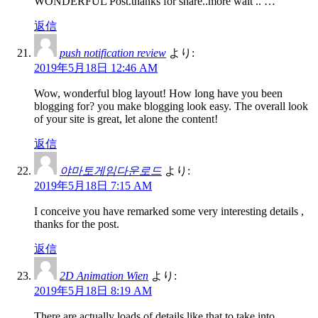
WONDERFUL Post.thanks for share..more wait .. …
返信
push notification review
より:
2019年5月18日 12:46 AM
Wow, wonderful blog layout! How long have you been
blogging for? you make blogging look easy. The overall look
of your site is great, let alone the content!
返信
야마토게임다운로드
より:
2019年5月18日 7:15 AM
I conceive you have remarked some very interesting details ,
thanks for the post.
返信
2D Animation Wien
より:
2019年5月18日 8:19 AM
There are actually loads of details like that to take into