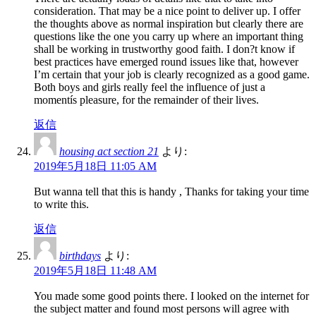
consideration. That may be a nice point to deliver up. I offer
the thoughts above as normal inspiration but clearly there are
questions like the one you carry up where an important thing
shall be working in trustworthy good faith. I don?t know if
best practices have emerged round issues like that, however
I’m certain that your job is clearly recognized as a good game.
Both boys and girls really feel the influence of just a
momentís pleasure, for the remainder of their lives.
返信
housing act section 21
より:
2019年5月18日 11:05 AM
But wanna tell that this is handy , Thanks for taking your time
to write this.
返信
birthdays
より:
2019年5月18日 11:48 AM
You made some good points there. I looked on the internet for
the subject matter and found most persons will agree with