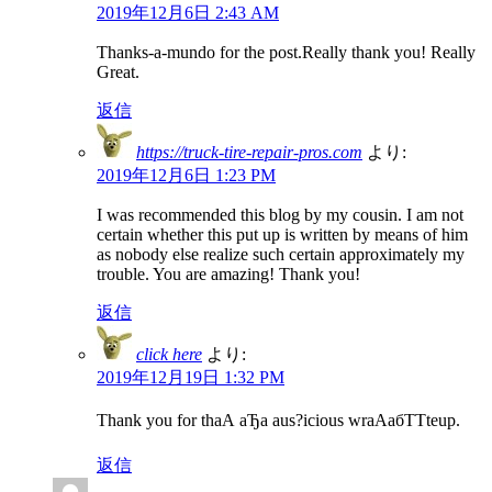
2019年12月6日 2:43 AM
Thanks-a-mundo for the post.Really thank you! Really
Great.
返信
https://truck-tire-repair-pros.com
より:
2019年12月6日 1:23 PM
I was recommended this blog by my cousin. I am not
certain whether this put up is written by means of him
as nobody else realize such certain approximately my
trouble. You are amazing! Thank you!
返信
click here
より:
2019年12月19日 1:32 PM
Thank you for thаА аЂа aus?icious wrаАабТТteup.
返信