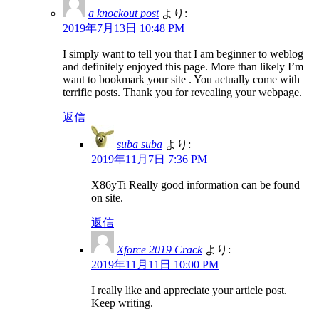
a knockout post
より:
2019年7月13日 10:48 PM
I simply want to tell you that I am beginner to weblog
and definitely enjoyed this page. More than likely I’m
want to bookmark your site . You actually come with
terrific posts. Thank you for revealing your webpage.
返信
suba suba
より:
2019年11月7日 7:36 PM
X86yTi Really good information can be found
on site.
返信
Xforce 2019 Crack
より:
2019年11月11日 10:00 PM
I really like and appreciate your article post.
Keep writing.