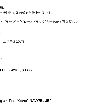
分袖】
と機能性を兼ね備えた仕上がりです。
×ブラック”と”グレー×ブラック”も合わせて再入荷しまし
。
リエステル100%)
S
“
BLUE” / 4200円(+TAX)
aglan Tee “Xover” NAVY/BLUE”