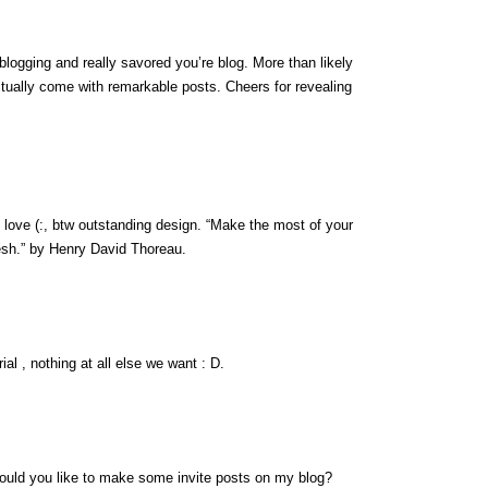
blogging and really savored you’re blog. More than likely
ctually come with remarkable posts. Cheers for revealing
e love (:, btw outstanding design. “Make the most of your
resh.” by Henry David Thoreau.
al , nothing at all else we want : D.
would you like to make some invite posts on my blog?