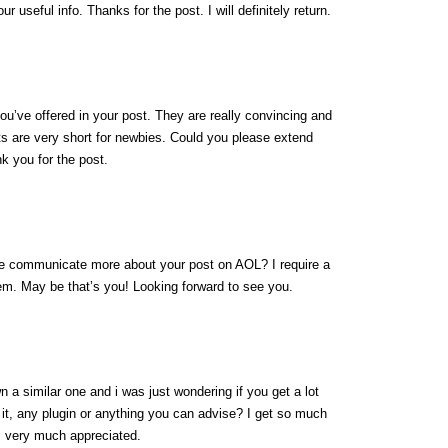
r useful info. Thanks for the post. I will definitely return.
 you’ve offered in your post. They are really convincing and
sts are very short for newbies. Could you please extend
k you for the post.
 we communicate more about your post on AOL? I require a
lem. May be that’s you! Looking forward to see you.
n a similar one and i was just wondering if you get a lot
it, any plugin or anything you can advise? I get so much
is very much appreciated.