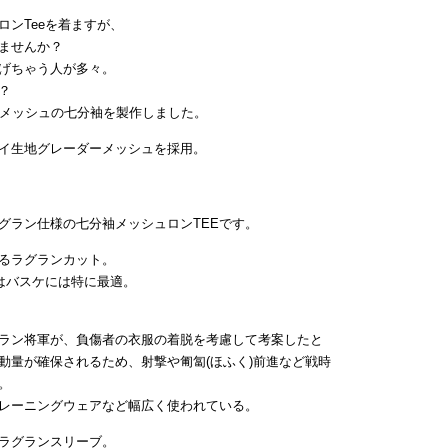
ンTeeを着ますが、
ませんか？
げちゃう人が多々。
？
たメッシュの七分袖を製作しました。
イ生地グレーダーメッシュを採用。
グラン仕様の七分袖メッシュロンTEEです。
るラグランカット。
はバスケには特に最適。
ラン将軍が、負傷者の衣服の着脱を考慮して考案したと
動量が確保されるため、射撃や匍匐(ほふく)前進など戦時
。
レーニングウェアなど幅広く使われている。
ラグランスリーブ。