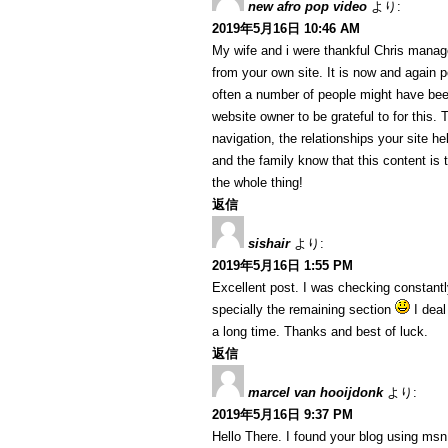
new afro pop video
より:
2019年5月16日 10:46 AM
My wife and i were thankful Chris manage
from your own site. It is now and again p
often a number of people might have been
website owner to be grateful to for this.
navigation, the relationships your site he
and the family know that this content is 
the whole thing!
返信
sishair
より:
2019年5月16日 1:55 PM
Excellent post. I was checking constantl
specially the remaining section
I deal
a long time. Thanks and best of luck.
返信
marcel van hooijdonk
より:
2019年5月16日 9:37 PM
Hello There. I found your blog using msn. T