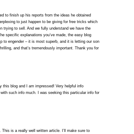
d to finish up his reports from the ideas he obtained
erplexing to just happen to be giving for free tricks which
 trying to sell. And we fully understand we have the
 The specific explanations you’ve made, the easy blog
lp to engender – it is most superb, and it is letting our son
thrilling, and that’s tremendously important. Thank you for
y this blog and I am impressed! Very helpful info
 with such info much. I was seeking this particular info for
his is a really well written article. I’ll make sure to