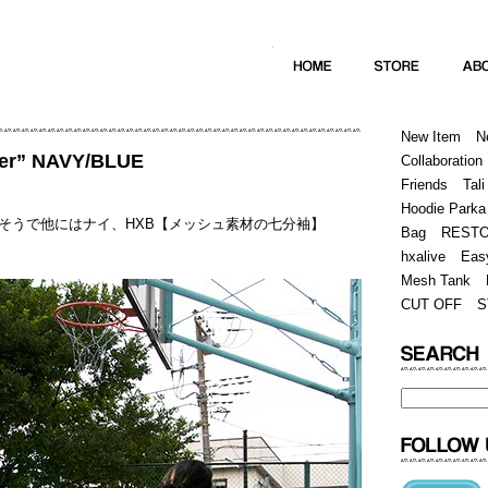
Home
Hugest
About
Store
New Item
N
ver” NAVY/BLUE
Collaboration
Friends
Tali
Hoodie Parka
そうで他にはナイ、HXB【メッシュ素材の七分袖】
Bag
REST
hxalive
Eas
Mesh Tank
CUT OFF
S