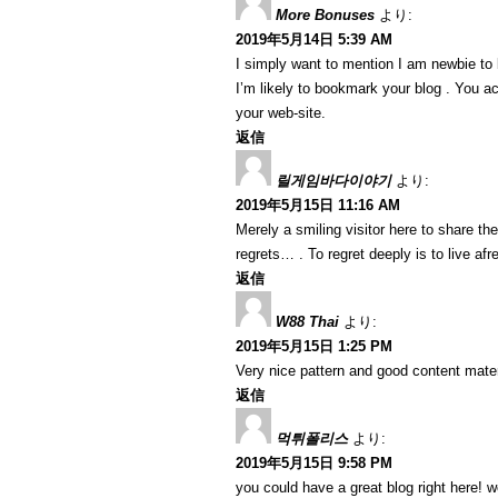
More Bonuses
より:
2019年5月14日 5:39 AM
I simply want to mention I am newbie to 
I’m likely to bookmark your blog . You a
your web-site.
返信
릴게임바다이야기
より:
2019年5月15日 11:16 AM
Merely a smiling visitor here to share th
regrets… . To regret deeply is to live af
返信
W88 Thai
より:
2019年5月15日 1:25 PM
Very nice pattern and good content materi
返信
먹튀폴리스
より:
2019年5月15日 9:58 PM
you could have a great blog right here! 