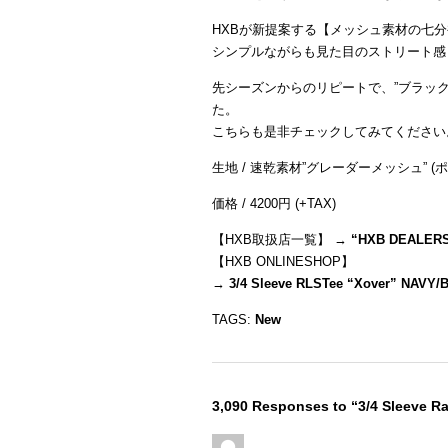
HXBが新提案する【メッシュ素材の七
シンプルながらも見た目のストリート感
先シーズンからのリピートで、”ブラック
た。
こちらも是非チェックしてみてください
生地 / 速乾素材”グレーダーメッシュ” (ポ
価格 / 4200円 (+TAX)
【HXB取扱店一覧】 →
“
HXB DEALER
【HXB ONLINESHOP】
→
3/4 Sleeve RLSTee “Xover” NAVY/
TAGS:
New
3,090 Responses to “3/4 Sleeve R