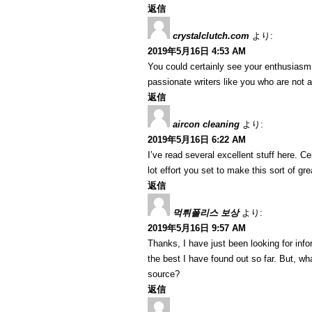
返信
crystalclutch.com
より:
2019年5月16日 4:53 AM
You could certainly see your enthusiasm
passionate writers like you who are not a
返信
aircon cleaning
より:
2019年5月16日 6:22 AM
I’ve read several excellent stuff here. C
lot effort you set to make this sort of gre
返信
먹튀폴리스 보상
より:
2019年5月16日 9:57 AM
Thanks, I have just been looking for info
the best I have found out so far. But, w
source?
返信