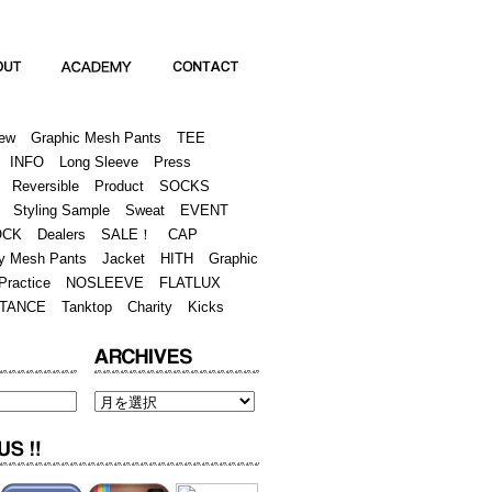
Academy
Contact
ew
Graphic Mesh Pants
TEE
INFO
Long Sleeve
Press
Reversible
Product
SOCKS
Styling Sample
Sweat
EVENT
OCK
Dealers
SALE！
CAP
y Mesh Pants
Jacket
HITH
Graphic
Practice
NOSLEEVE
FLATLUX
TANCE
Tanktop
Charity
Kicks