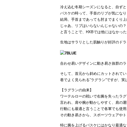
冷え込む冬期シーズンになると、自ずとロ
バスケの時って、手首のリブが気になり
結局、手首まであっても肘までまくり上
じゃあ、リブはいらないんじゃないの？
と言うことで、HXBでは他にはなかっ
生地はサラリとした肌触りが好評のドラ
合わせ易いデザインに動き易さ抜群のラ
そして、首元から斜めにカットされてい
巷でよく見られる”ラグラン”ですが、実
【ラグランの由来】
ワーテルローの戦いで右腕を失ったラグ
言われ、肩や腕が動かしやすく、肩の運
行動にも最適と言うことで各軍でも使用
その動き易さから、スポーツウェアやト
特に腕を上げるバスケにはかなり最適な