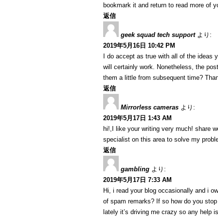
bookmark it and return to read more of you
返信
geek squad tech support
より:
2019年5月16日 10:42 PM
I do accept as true with all of the ideas
will certainly work. Nonetheless, the po
them a little from subsequent time? Than
返信
Mirrorless cameras
より:
2019年5月17日 1:43 AM
hi!,I like your writing very much! share
specialist on this area to solve my prob
返信
gambling
より:
2019年5月17日 7:33 AM
Hi, i read your blog occasionally and i ow
of spam remarks? If so how do you stop 
lately it’s driving me crazy so any help 