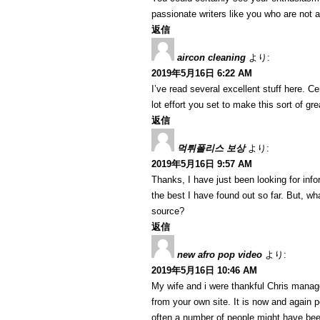
passionate writers like you who are not a
返信
aircon cleaning
より:
2019年5月16日 6:22 AM
I’ve read several excellent stuff here. C
lot effort you set to make this sort of gre
返信
먹튀폴리스 보상
より:
2019年5月16日 9:57 AM
Thanks, I have just been looking for info
the best I have found out so far. But, w
source?
返信
new afro pop video
より:
2019年5月16日 10:46 AM
My wife and i were thankful Chris manage
from your own site. It is now and again p
often a number of people might have been