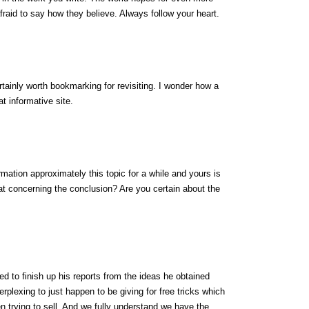
fraid to say how they believe. Always follow your heart.
ertainly worth bookmarking for revisiting. I wonder how a
at informative site.
rmation approximately this topic for a while and yours is
hat concerning the conclusion? Are you certain about the
d to finish up his reports from the ideas he obtained
erplexing to just happen to be giving for free tricks which
 trying to sell. And we fully understand we have the