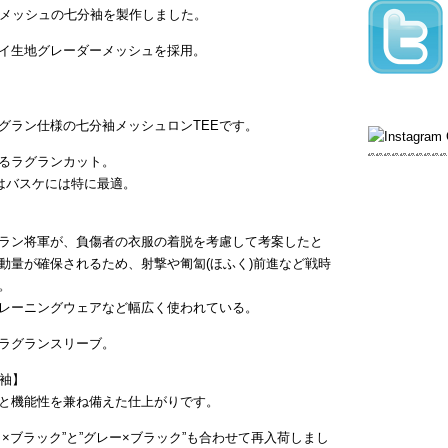
たメッシュの七分袖を製作しました。
イ生地グレーダーメッシュを採用。
グラン仕様の七分袖メッシュロンTEEです。
るラグランカット。
はバスケには特に最適。
ラン将軍が、負傷者の衣服の着脱を考慮して考案したと
動量が確保されるため、射撃や匍匐(ほふく)前進など戦時
。
レーニングウェアなど幅広く使われている。
ラグランスリーブ。
分袖】
と機能性を兼ね備えた仕上がりです。
×ブラック”と”グレー×ブラック”も合わせて再入荷しまし