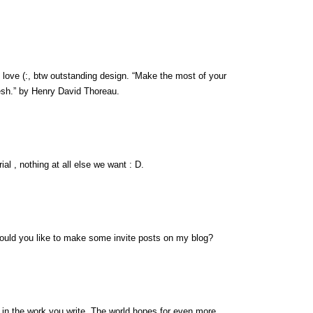
e love (:, btw outstanding design. “Make the most of your
resh.” by Henry David Thoreau.
al , nothing at all else we want : D.
would you like to make some invite posts on my blog?
 in the work you write. The world hopes for even more