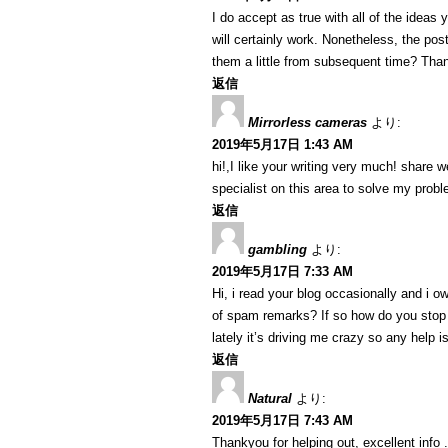
I do accept as true with all of the ideas
will certainly work. Nonetheless, the po
them a little from subsequent time? Than
返信
Mirrorless cameras
より:
2019年5月17日 1:43 AM
hi!,I like your writing very much! share
specialist on this area to solve my prob
返信
gambling
より:
2019年5月17日 7:33 AM
Hi, i read your blog occasionally and i ow
of spam remarks? If so how do you stop 
lately it’s driving me crazy so any help 
返信
Natural
より:
2019年5月17日 7:43 AM
Thankyou for helping out, excellent info .