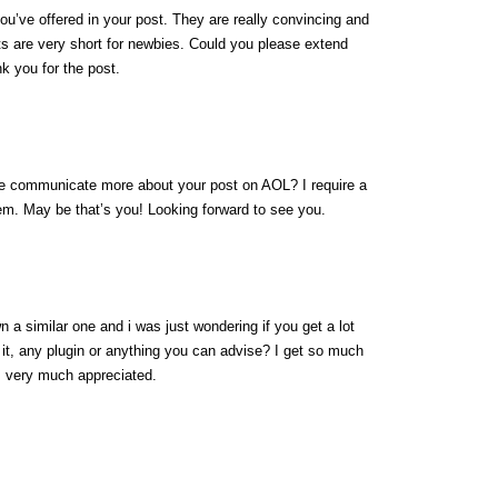
 you’ve offered in your post. They are really convincing and
sts are very short for newbies. Could you please extend
k you for the post.
 we communicate more about your post on AOL? I require a
lem. May be that’s you! Looking forward to see you.
n a similar one and i was just wondering if you get a lot
it, any plugin or anything you can advise? I get so much
is very much appreciated.