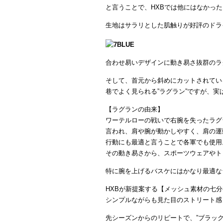
と言うことで、HXBでは他にはなかっ
生地はサラリとした肌触りが好評のドラ
合わせ易いデザインに動き易さ抜群のラ
そして、首元から斜めにカットされてい
巷でよく見られる”ラグラン”ですが、実
【ラグランの由来】
ワーテルローの戦いで右腕を失ったラグ
言われ、肩や腕が動かしやすく、肩の運
行動にも最適と言うことで各軍でも使用
その動き易さから、スポーツウェアやト
特に腕を上げるバスケにはかなり最適な
HXBが新提案する【メッシュ素材の七
シンプルながらも見た目のストリート感
先シーズンからのリピートで、”ブラック