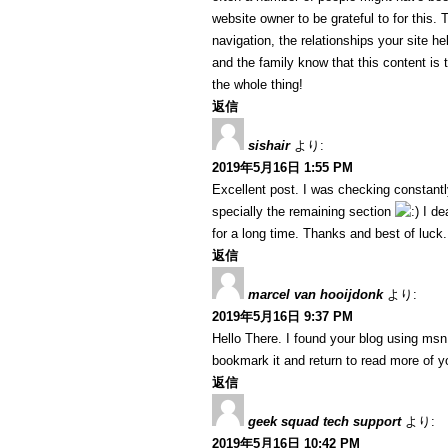
website owner to be grateful to for this.
navigation, the relationships your site he
and the family know that this content is 
the whole thing!
返信
sishair
より:
2019年5月16日 1:55 PM
Excellent post. I was checking constantl
specially the remaining section
I dea
for a long time. Thanks and best of luck.
返信
marcel van hooijdonk
より:
2019年5月16日 9:37 PM
Hello There. I found your blog using msn. T
bookmark it and return to read more of you
返信
geek squad tech support
より:
2019年5月16日 10:42 PM