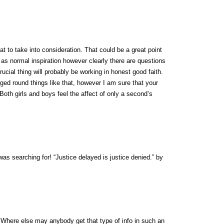
that to take into consideration. That could be a great point
 as normal inspiration however clearly there are questions
rucial thing will probably be working in honest good faith.
ged round things like that, however I am sure that your
 Both girls and boys feel the affect of only a second’s
 was searching for! “Justice delayed is justice denied.” by
. Where else may anybody get that type of info in such an