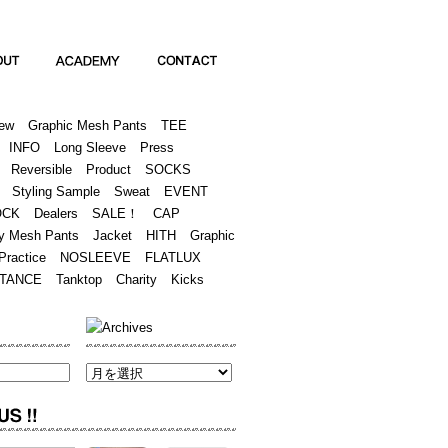
Academy
Contact
ew
Graphic Mesh Pants
TEE
INFO
Long Sleeve
Press
Reversible
Product
SOCKS
Styling Sample
Sweat
EVENT
OCK
Dealers
SALE！
CAP
y Mesh Pants
Jacket
HITH
Graphic
Practice
NOSLEEVE
FLATLUX
TANCE
Tanktop
Charity
Kicks