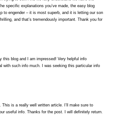
 The specific explanations you’ve made, the easy blog
lp to engender – it is most superb, and it is letting our son
thrilling, and that’s tremendously important. Thank you for
y this blog and I am impressed! Very helpful info
l with such info much. I was seeking this particular info
his is a really well written article. I’ll make sure to
r useful info. Thanks for the post. I will definitely return.