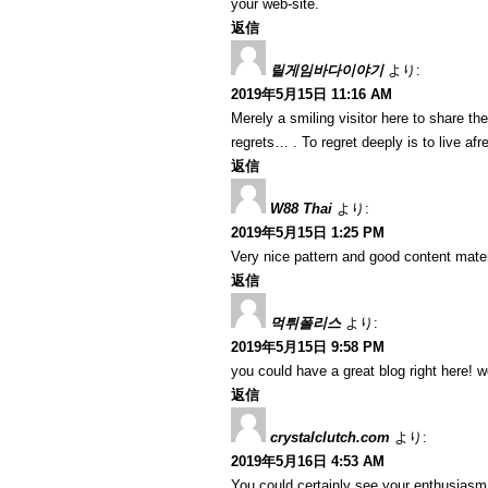
your web-site.
返信
릴게임바다이야기
より:
2019年5月15日 11:16 AM
Merely a smiling visitor here to share th
regrets… . To regret deeply is to live af
返信
W88 Thai
より:
2019年5月15日 1:25 PM
Very nice pattern and good content materi
返信
먹튀폴리스
より:
2019年5月15日 9:58 PM
you could have a great blog right here! 
返信
crystalclutch.com
より:
2019年5月16日 4:53 AM
You could certainly see your enthusiasm