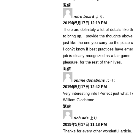
返信
retro board
より:
2019年5月17日 12:19 PM
There are definitely a lot of details like 
to bring up. I provide the thoughts above
just like the one you carry up the place c
I don?t know if best practices have emer
job is clearly recognized as a fair game.
pleasure, for the rest of their lives.
返信
online donations
より:
2019年5月17日 12:42 PM
Very interesting info !Perfect just what I
William Gladstone.
返信
rich ads
より:
2019年5月17日 11:18 PM
Thanks for every other wonderful article