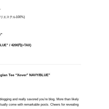
。
リエステル100%)
S
“
BLUE” / 4200円(+TAX)
aglan Tee “Xover” NAVY/BLUE”
blogging and really savored you’re blog. More than likely
ctually come with remarkable posts. Cheers for revealing