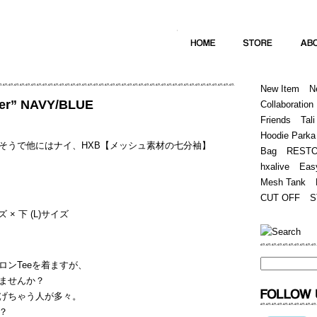
Home
Hugest
About
Store
New Item
N
ver” NAVY/BLUE
Collaboration
Friends
Tali
Hoodie Parka
そうで他にはナイ、HXB【メッシュ素材の七分袖】
Bag
REST
hxalive
Eas
Mesh Tank
CUT OFF
S
サイズ × 下 (L)サイズ
。
ンTeeを着ますが、
ませんか？
げちゃう人が多々。
？