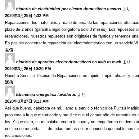
historia de electricidad por electro domesticos usados
より:
2020年3月25日 4:32 PM
Reparaciones: los materiales y mano de obra de las reparaciones efectuad
plazo de 2 años (garantía legal obligatoria solo 3 meses). Los repuestos or
reparaciones. Nuestros repuestos son originales de fábrica y tenemos una a
Es posible concertar la reparación del electrodoméstico con un servicio
返信
historia de aparatos electrodomesticos en kwh to mwh
より:
2020年3月26日 10:20 PM
Nuestro Servicio Técnico de Reparaciones es rápido, limpio, eficaz, y siem
返信
Eficiencia energetica lavadoras
より:
2020年3月27日 9:13 AM
Así que bueno, cabezota de mi, llamo al servicio técnico de Fujitsu Madri
problema a la que me atiende y me dice que el primer año de garantía es 
ley. Y que claro, es mi palabra contra la suya y no tengo forma de demos
encima de mi portatil… de todas formas nos recomienda que hablemos con el
reclamaciones.