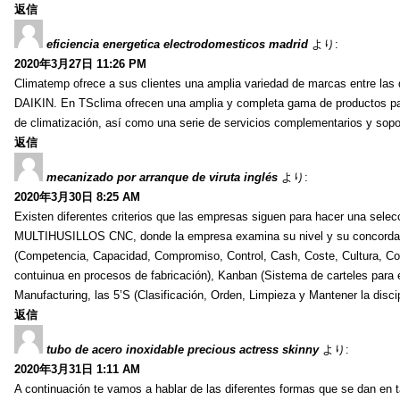
返信
eficiencia energetica electrodomesticos madrid
より:
2020年3月27日 11:26 PM
Climatemp ofrece a sus clientes una amplia variedad de marcas entr
DAIKIN. En TSclima ofrecen una amplia y completa gama de productos para
de climatización, así como una serie de servicios complementarios y sopor
返信
mecanizado por arranque de viruta inglés
より:
2020年3月30日 8:25 AM
Existen diferentes criterios que las empresas siguen para hacer una se
MULTIHUSILLOS CNC, donde la empresa examina su nivel y su concordancia
(Competencia, Capacidad, Compromiso, Control, Cash, Coste, Cultura, Co
contuinua en procesos de fabricación), Kanban (Sistema de carteles para 
Manufacturing, las 5’S (Clasificación, Orden, Limpieza y Mantener la discip
返信
tubo de acero inoxidable precious actress skinny
より:
2020年3月31日 1:11 AM
A continuación te vamos a hablar de las diferentes formas que se dan en 