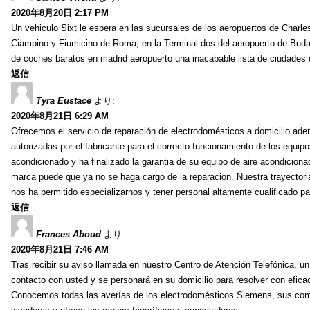
2020年8月20日 2:17 PM
Un vehiculo Sixt le espera en las sucursales de los aeropuertos de Charles 
Ciampino y Fiumicino de Roma, en la Terminal dos del aeropuerto de Budap
de coches baratos en madrid aeropuerto una inacabable lista de ciudades q
返信
Tyra Eustace
より:
2020年8月21日 6:29 AM
Ofrecemos el servicio de reparación de electrodomésticos a domicilio ade
autorizadas por el fabricante para el correcto funcionamiento de los equipo
acondicionado y ha finalizado la garantia de su equipo de aire acondicionad
marca puede que ya no se haga cargo de la reparacion. Nuestra trayector
nos ha permitido especializarnos y tener personal altamente cualificado pa
返信
Frances Aboud
より:
2020年8月21日 7:46 AM
Tras recibir su aviso llamada en nuestro Centro de Atención Telefónica, u
contacto con usted y se personará en su domicilio para resolver con efica
Conocemos todas las averías de los electrodomésticos Siemens, sus com