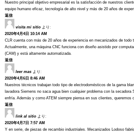
Nuestro principal objetivo empresarial es la satisfacción de nuestros client
equipo humano eficaz, tecnología de alto nivel y más de 20 años de experi
返信
visita mi sitio
より:
2020年4月4日 10:14 AM
CLR cuenta con más de 20 años de experiencia en mecanizados de todo tipo
Actualmente, una máquina CNC funciona con diseño asistido por computad
(CAM) y está altamente automatizada.
返信
leer mas
より:
2020年4月6日 8:46 AM
Nuestros técnicos trabajan todo tipo de electrodomésticos de la gama blan
lavadora Siemens no saca agua bien cualquier problema con la secadora 
enfría. Además y como ATEM siempre piensa en sus clientes, queremos
返信
link al sitio
より:
2020年4月7日 7:57 AM
Y en serie, de piezas de recambio industriales. Mecanizados Lodoso fabric