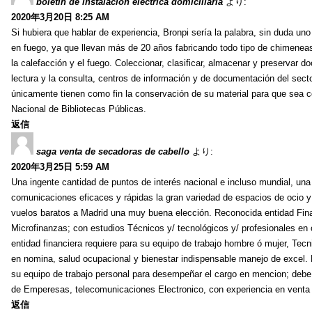
boletin de instalacion electrica domiciliaria
より:
2020年3月20日 8:25 AM
Si hubiera que hablar de experiencia, Bronpi sería la palabra, sin duda u
en fuego, ya que llevan más de 20 años fabricando todo tipo de chimenea
la calefacción y el fuego. Coleccionar, clasificar, almacenar y preservar do
lectura y la consulta, centros de información y de documentación del secto
únicamente tienen como fin la conservación de su material para que sea c
Nacional de Bibliotecas Públicas.
返信
saga venta de secadoras de cabello
より:
2020年3月25日 5:59 AM
Una ingente cantidad de puntos de interés nacional e incluso mundial, una
comunicaciones eficaces y rápidas la gran variedad de espacios de ocio y
vuelos baratos a Madrid una muy buena elección. Reconocida entidad Fina
Microfinanzas; con estudios Técnicos y/ tecnológicos y/ profesionales en c
entidad financiera requiere para su equipo de trabajo hombre ó mujer, Tec
en nomina, salud ocupacional y bienestar indispensable manejo de excel. 
su equipo de trabajo personal para desempeñar el cargo en mencion; debe cu
de Emperesas, telecomunicaciones Electronico, con experiencia en venta d
返信