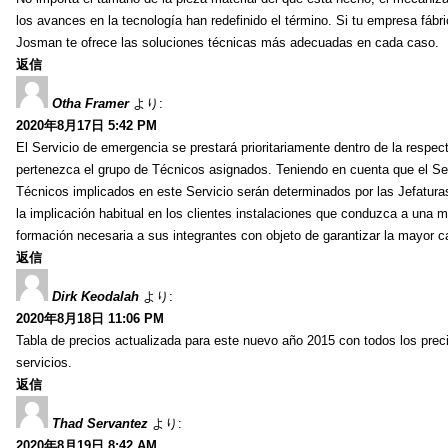
los avances en la tecnología han redefinido el término. Si tu empresa fáb
Josman te ofrece las soluciones técnicas más adecuadas en cada caso.
返信
Otha Framer
より:
2020年8月17日 5:42 PM
El Servicio de emergencia se prestará prioritariamente dentro de la respec
pertenezca el grupo de Técnicos asignados. Teniendo en cuenta que el Serv
Técnicos implicados en este Servicio serán determinados por las Jefatura
la implicación habitual en los clientes instalaciones que conduzca a una ma
formación necesaria a sus integrantes con objeto de garantizar la mayor ca
返信
Dirk Keodalah
より:
2020年8月18日 11:06 PM
Tabla de precios actualizada para este nuevo año 2015 con todos los prec
servicios.
返信
Thad Servantez
より:
2020年8月19日 8:42 AM