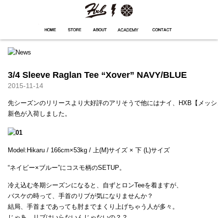
HXB
Home
Hugest
About
Academy
Contact
Store
3/4 Sleeve Raglan Tee “Xover” NAVY/BLUE
2015-11-14
先シーズンのリリースより大好評のアリそうで他にはナイ、HXB【メッ
新色が入荷しました。
Model:Hikaru / 166cm×53kg / 上(M)サイズ × 下 (L)サイズ
“ネイビー×ブルー”にコスモ柄のSETUP。
冷え込む冬期シーズンになると、自ずとロンTeeを着ますが、
バスケの時って、手首のリブが気になりませんか？
結局、手首まであっても肘までまくり上げちゃう人が多々。
じゃあ、リブはいらないんじゃないの？？