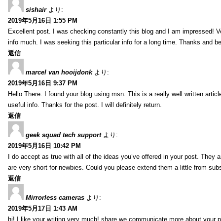
sishair
より:
2019年5月16日 1:55 PM
Excellent post. I was checking constantly this blog and I am impressed! Ve
info much. I was seeking this particular info for a long time. Thanks and be
返信
marcel van hooijdonk
より:
2019年5月16日 9:37 PM
Hello There. I found your blog using msn. This is a really well written artic
useful info. Thanks for the post. I will definitely return.
返信
geek squad tech support
より:
2019年5月16日 10:42 PM
I do accept as true with all of the ideas you’ve offered in your post. They 
are very short for newbies. Could you please extend them a little from su
返信
Mirrorless cameras
より:
2019年5月17日 1:43 AM
hi!,I like your writing very much! share we communicate more about your po