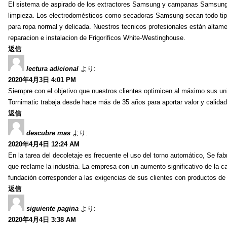
El sistema de aspirado de los extractores Samsung y campanas Samsung es 
limpieza. Los electrodomésticos como secadoras Samsung secan todo tip
para ropa normal y delicada. Nuestros tecnicos profesionales están altame
reparacion e instalacion de Frigorificos White-Westinghouse.
返信
lectura adicional
より:
2020年4月3日 4:01 PM
Siempre con el objetivo que nuestros clientes optimicen al máximo sus un
Tornimatic trabaja desde hace más de 35 años para aportar valor y calidad 
返信
descubre mas
より:
2020年4月4日 12:24 AM
En la tarea del decoletaje es frecuente el uso del torno automático, Se fabr
que reclame la industria. La empresa con un aumento significativo de la 
fundación corresponder a las exigencias de sus clientes con productos de 
返信
siguiente pagina
より:
2020年4月4日 3:38 AM