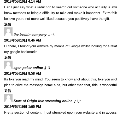
2019年5月19日 4:14 AM
Can I just say what a reduction to search out someone who actually is awar
know methods to bring a difficulty to mild and make it important. Extra folk
believe youre not more well-liked because you positively have the gift.
返信
the besbin company
より:
2019年5月19日 8:46 AM
Hi there, I found your website by means of Google whilst looking for a rela
my google bookmarks.
返信
agen poker online
より:
2019年5月19日 8:58 AM
Its like you read my mind! You seem to know a lot about this, like you wrot
pics to drive the message home a bit, but other than that, this is wonderful 
返信
State of Origin live streaming online
より:
2019年5月19日 1:05 PM
Pretty section of content. I just stumbled upon your website and in accessi