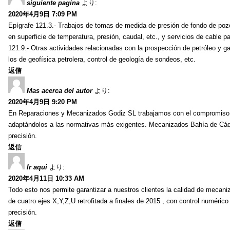
siguiente pagina
より:
2020年4月9日 7:09 PM
Epígrafe 121.3.- Trabajos de tomas de medida de presión de fondo de pozos
en superficie de temperatura, presión, caudal, etc., y servicios de cable 
121.9.- Otras actividades relacionadas con la prospección de petróleo y ga
los de geofísica petrolera, control de geología de sondeos, etc.
返信
Mas acerca del autor
より:
2020年4月9日 9:20 PM
En Reparaciones y Mecanizados Godiz SL trabajamos con el compromiso d
adaptándolos a las normativas más exigentes. Mecanizados Bahía de Cád
precisión.
返信
Ir aqui
より:
2020年4月11日 10:33 AM
Todo esto nos permite garantizar a nuestros clientes la calidad de mecaniz
de cuatro ejes X,Y,Z,U retrofitada a finales de 2015 , con control numé
precisión.
返信