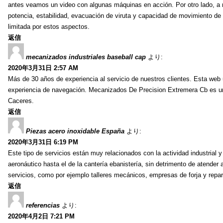
antes veamos un video con algunas máquinas en acción. Por otro lado, a 
potencia, estabilidad, evacuación de viruta y capacidad de movimiento de l
limitada por estos aspectos.
返信
mecanizados industriales baseball cap
より:
2020年3月31日 2:57 AM
Más de 30 años de experiencia al servicio de nuestros clientes. Esta web u
experiencia de navegación. Mecanizados De Precision Extremera Cb es 
Caceres.
返信
Piezas acero inoxidable España
より:
2020年3月31日 6:19 PM
Este tipo de servicios están muy relacionados con la actividad industrial y
aeronáutico hasta el de la cantería ebanistería, sin detrimento de atender
servicios, como por ejemplo talleres mecánicos, empresas de forja y repar
返信
referencias
より:
2020年4月2日 7:21 PM