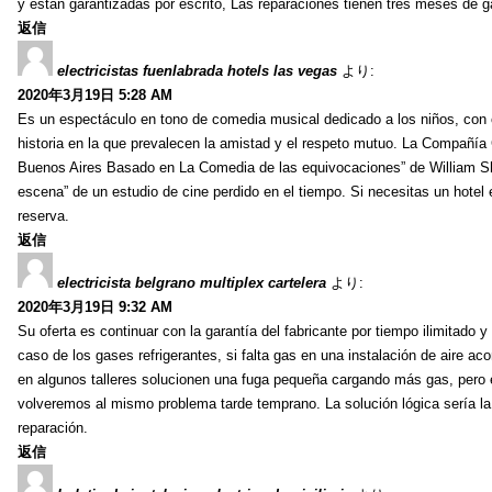
y están garantizadas por escrito, Las reparaciones tienen tres meses de 
返信
electricistas fuenlabrada hotels las vegas
より:
2020年3月19日 5:28 AM
Es un espectáculo en tono de comedia musical dedicado a los niños, con ca
historia en la que prevalecen la amistad y el respeto mutuo. La Compañía 
Buenos Aires Basado en La Comedia de las equivocaciones” de William Sha
escena” de un estudio de cine perdido en el tiempo. Si necesitas un hot
reserva.
返信
electricista belgrano multiplex cartelera
より:
2020年3月19日 9:32 AM
Su oferta es continuar con la garantía del fabricante por tiempo ilimitado y
caso de los gases refrigerantes, si falta gas en una instalación de aire a
en algunos talleres solucionen una fuga pequeña cargando más gas, pero 
volveremos al mismo problema tarde temprano. La solución lógica sería l
reparación.
返信