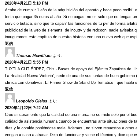
2020年4月21日 5:10 PM
Acaba de cumplir 1 año de la adquisición del aparato y hace poco recibí un
tenía que pagar 35 euros al año. Si no pagas, no es solo que no tengas una 
servicio butaca, sino que te capan” las funciones de tu pvr de forma arbitrar
publicidad de la web de siemens, de inouttv y de redcoon, nadie avisab
inauguramos este capítulo de nuestra historia con una nueva web que aspir
返信
Thomas Mcwilliam
より:
2020年4月21日 5:55 PM
TUXTLA GUTIÉRREZ, Chis.- Bases de apoyo del Ejército Zapatista de Liber
La Realidad Nueva Victoria”, sede de una de sus juntas de buen gobierno
clínica con donativos. El Primer Show de Stand Up Temático , que habla so
返信
Leopoldo Gleiss
より:
2020年4月22日 7:22 AM
Creo sinceramente que la calidad de una marca no se mide solo por el bu
calidad de asistencia humana cuando te encuentras ante situaciones de ta
días y la comida poniéndose mala. Ademas , no sirven repuestos a otras em
vengan a casa a atracar. Deja de funcionar y viene el técnico y dice que 