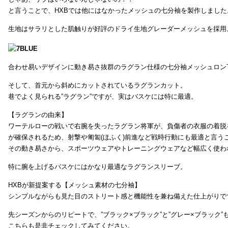
と言うことで、HXBでは他にはなかったメッシュの七分袖を製作しました
生地はサラリとした肌触りが好評のドライ生地グレーダーメッシュを採用
合わせ易いデザインに動き易さ抜群のラグラン仕様の七分袖メッシュロンT
そして、首元から斜めにカットされているラグランカット。
巷でよく見られる”ラグラン”ですが、実はバスケには特に最適。
【ラグランの由来】
ワーテルローの戦いで右腕を失ったラグラン将軍が、負傷者の衣服の着脱
が確保されるため、射撃や匍匐(ほふく)前進など戦時行動にも最適と言う
その動き易さから、スポーツウェアやトレーニングウェアなど幅広く使わ
特に腕を上げるバスケにはかなり最適なラグランスリーブ。
HXBが新提案する【メッシュ素材の七分袖】
シンプルながらも見た目のストリート感と機能性を兼ね備えた仕上がりで
先シーズンからのリピートで、”ブラック×ブラック”と”グレー×ブラック
こちらも是非チェックしてみてください。