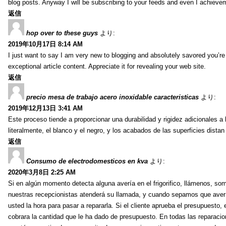
blog posts. Anyway I will be subscribing to your feeds and even I achieve
返信
hop over to these guys
より:
2019年10月17日 8:14 AM
I just want to say I am very new to blogging and absolutely savored you’re 
exceptional article content. Appreciate it for revealing your web site.
返信
precio mesa de trabajo acero inoxidable caracteristicas
より:
2019年12月13日 3:41 AM
Este proceso tiende a proporcionar una durabilidad y rigidez adicionales a
literalmente, el blanco y el negro, y los acabados de las superficies dist
返信
Consumo de electrodomesticos en kva
より:
2020年3月8日 2:25 AM
Si en algún momento detecta alguna avería en el frigorifico, llámenos, som
nuestras recepcionistas atenderá su llamada, y cuando sepamos que avería
usted la hora para pasar a repararla. Si el cliente aprueba el presupuesto,
cobrara la cantidad que le ha dado de presupuesto. En todas las reparacion