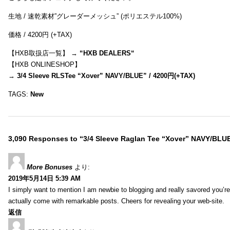
生地 / 速乾素材”グレーダーメッシュ” (ポリエステル100%)
価格 / 4200円 (+TAX)
【HXB取扱店一覧】 →
“
HXB DEALERS
“
【HXB ONLINESHOP】
→
3/4 Sleeve RLSTee “Xover” NAVY/BLUE” / 4200円(+TAX)
TAGS:
New
3,090 Responses to “3/4 Sleeve Raglan Tee “Xover” NAVY/BLU
More Bonuses
より:
2019年5月14日 5:39 AM
I simply want to mention I am newbie to blogging and really savored you’re 
actually come with remarkable posts. Cheers for revealing your web-site.
返信