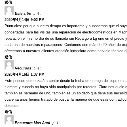
返信
Este sitio
より:
2020年4月14日 9:02 PM
Puntuales: por que nuestro tiempo es importante y suponemos que el suyo
concertadas para las visitas una reparación de electrodomésticos en Madr
reparación el mismo día de su llamada sin Recargo a Lg uno en el precio 
cada una de nuestras reparaciones. Contamos con más de 20 años de exper
ofrecemos a nuestros clientes atención inmediata como servicio técnico 
返信
Recursos
より:
2020年4月16日 1:37 PM
Este periodo comenzará a contar desde la fecha de entrega del equipo al c
siempre y cuando no haya sido manipulado por terceros. Claro nos duele c
también es hermano de uno, también es un soldado que tiene sus necesid
cuarenta años hemos tratado de buscar la manera de que esas contradicci
doloroso.
返信
Encuentra Mas Aqui
より: