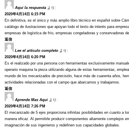
Aqui la respuesta
より:
2020年4月14日 6:15 PM
En definitiva, es el único y más amplio libro técnico en español sobre Cám
catálogo de ilustraciones que apoyan todo el texto de interés para empresas
empresas de logística de frío, empresas congeladoras y conservadoras de
返信
Lee el articulo completo
より:
2020年4月14日 6:20 PM
Es el realizado por una persona con herramientas exclusivamente manuales: s
operario maquina la pieza utilizando alguna de estas herramientas, empl
mundo de los mecanizados de precisión, hace más de cuarenta años, hemo
actividades relacionadas con el campo que abarcamos y trabajamos.
返信
Aprende Mas Aqui
より:
2020年4月14日 7:26 PM
El mecanizado de 5 ejes proporciona infinitas posibilidades en cuanto a 
manera eficaz. Al permitirle producir componentes altamente complejos en
imaginación de sus ingenieros y redefinen sus capacidades globales.