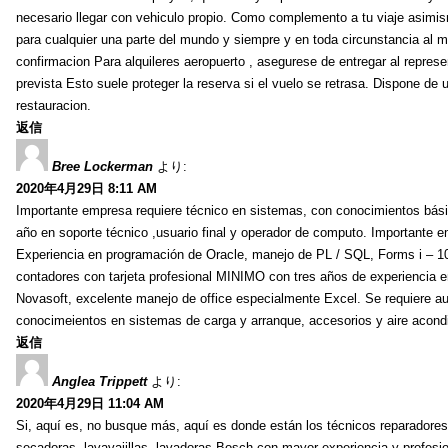
necesario llegar con vehiculo propio. Como complemento a tu viaje asimi
para cualquier una parte del mundo y siempre y en toda circunstancia al
confirmacion Para alquileres aeropuerto , asegurese de entregar al represe
prevista Esto suele proteger la reserva si el vuelo se retrasa. Dispone de 
restauracion.
返信
Bree Lockerman
より:
2020年4月29日 8:11 AM
Importante empresa requiere técnico en sistemas, con conocimientos bás
año en soporte técnico ,usuario final y operador de computo. Importante 
Experiencia en programación de Oracle, manejo de PL / SQL, Forms i – 10G
contadores con tarjeta profesional MINIMO con tres años de experienc
Novasoft, excelente manejo de office especialmente Excel. Se requiere auxi
conocimeientos en sistemas de carga y arranque, accesorios y aire acond
返信
Anglea Trippett
より:
2020年4月29日 11:04 AM
Si, aquí es, no busque más, aquí es donde están los técnicos reparadores 
secadoras, lavavajillas, lavadoras Bosch con mayor experiencia y profesi