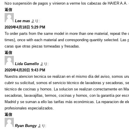
hizo suspensión de pagos y vinieron a verme los cabezas de HAIER A.A. d
返信
Lee mas
より:
2020年4月18日 5:29 PM
To order parts from the same model in more than one material, repeat the c
times), once with each material and corresponding quantity selected. Las
caras que otras piezas torneadas y fresadas.
返信
Lida Gamello
より:
2020年4月20日 9:43 PM
Nuestra atencion tecnica se realizan en el mismo día del aviso, somos u
cubrir su solicitud, somos el servicio técnico de lavadoras y secadoras, ser
técnico de cocinas y hornos. La solucion se realizan correctamente en Ma
secadoras, lavavajillas, termos, cocinas y hornos, con la garantía por esc
Madrid y se suman a ello las tarifas más económicas. La reparacion de el
profesionales especializados.
返信
Ryan Bungy
より: