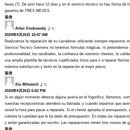
fases (?). De esto hace 12 días y en el servicio técnico no hay forma de hab
garantía de TRES MESES.
返信
Arlen Voskowsky
より:
2020年4月26日 10:47 AM
Realizamos la reparación de su Lavadoras utilizando siempre repuestos or
Servicio Tecnico Siemens no tenemos fórmulas mágicas, ni pretendemos ha
profesionalidad, los resultados, la confianza de nuestros clientes, la cal
una amplia plantilla de técnicos cualificados listos para ir a reparar Hor
máxima satisfacción y éxito en la reparación al mejor precio.
返信
Siu Mihatsch
より:
2020年4月26日 6:02 PM
Si en algún momento detecta alguna avería en el frigorifico, llámenos, som
nuestras recepcionistas atenderá su llamada, y cuando sepamos que avería
usted la hora para pasar a repararla. Si el cliente aprueba el presupuesto,
cobrara la cantidad que le ha dado de presupuesto. En todas las reparacion
y están garantizadas por escrito, Las reparaciones tienen tres meses de 
返信