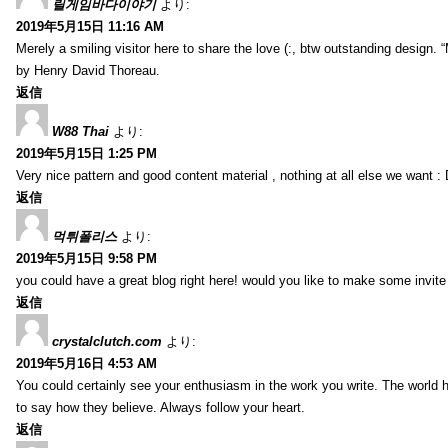
릴게임바다이야기
より:
2019年5月15日 11:16 AM
Merely a smiling visitor here to share the love (:, btw outstanding design. 
by Henry David Thoreau.
返信
W88 Thai
より:
2019年5月15日 1:25 PM
Very nice pattern and good content material , nothing at all else we want : 
返信
먹튀폴리스
より:
2019年5月15日 9:58 PM
you could have a great blog right here! would you like to make some invit
返信
crystalclutch.com
より:
2019年5月16日 4:53 AM
You could certainly see your enthusiasm in the work you write. The world h
to say how they believe. Always follow your heart.
返信