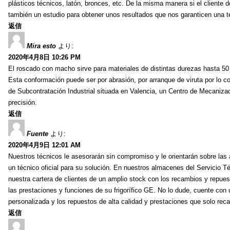
plásticos técnicos, latón, bronces, etc. De la misma manera si el client
también un estudio para obtener unos resultados que nos garanticen una ten
返信
Mira esto
より:
2020年4月8日 10:26 PM
El roscado con macho sirve para materiales de distintas durezas hasta 50
Esta conformación puede ser por abrasión, por arranque de viruta por lo
de Subcontratación Industrial situada en Valencia, un Centro de Mecaniza
precisión.
返信
Fuente
より:
2020年4月9日 12:01 AM
Nuestros técnicos le asesorarán sin compromiso y le orientarán sobre las 
un técnico oficial para su solución. En nuestros almacenes del Servicio T
nuestra cartera de clientes de un amplio stock con los recambios y repues
las prestaciones y funciones de su frigorífico GE. No lo dude, cuente con 
personalizada y los repuestos de alta calidad y prestaciones que solo reca
返信