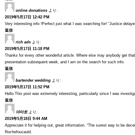
online donations
より:
2019年5月17日 12:42 PM
Very interesting info !Perfect just what I was searching for! “Justice delay
返信
rich ads
より:
2019年5月17日 11:18 PM
Thanks for every other wonderful article. Where else may anybody get that 
presentation subsequent week, and I am on the search for such info.
返信
bartender wedding
より:
2019年5月17日 11:52 PM
Hello.This post was extremely interesting, particularly since I was investig
返信
야마토
より:
2019年5月18日 9:44 AM
Appreciate it for helping out, great information. “The surest way to be decei
Rochefoucauld.