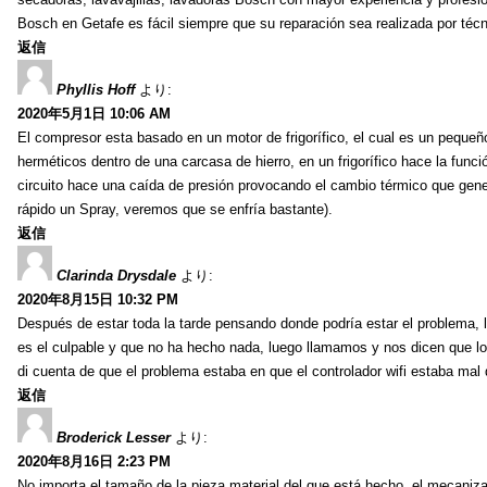
Bosch en Getafe es fácil siempre que su reparación sea realizada por técn
返信
Phyllis Hoff
より:
2020年5月1日 10:06 AM
El compresor esta basado en un motor de frigorífico, el cual es un peque
herméticos dentro de una carcasa de hierro, en un frigorífico hace la func
circuito hace una caída de presión provocando el cambio térmico que gener
rápido un Spray, veremos que se enfría bastante).
返信
Clarinda Drysdale
より:
2020年8月15日 10:32 PM
Después de estar toda la tarde pensando donde podría estar el problema, 
es el culpable y que no ha hecho nada, luego llamamos y nos dicen que lo
di cuenta de que el problema estaba en que el controlador wifi estaba mal 
返信
Broderick Lesser
より:
2020年8月16日 2:23 PM
No importa el tamaño de la pieza material del que está hecho, el mecaniza