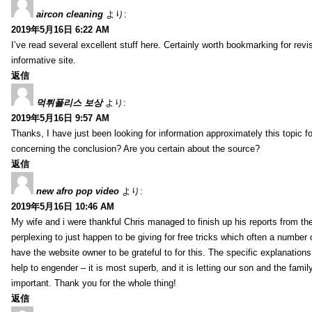
aircon cleaning
より:
2019年5月16日 6:22 AM
I’ve read several excellent stuff here. Certainly worth bookmarking for revis
informative site.
返信
먹튀폴리스 보상
より:
2019年5月16日 9:57 AM
Thanks, I have just been looking for information approximately this topic fo
concerning the conclusion? Are you certain about the source?
返信
new afro pop video
より:
2019年5月16日 10:46 AM
My wife and i were thankful Chris managed to finish up his reports from th
perplexing to just happen to be giving for free tricks which often a number
have the website owner to be grateful to for this. The specific explanation
help to engender – it is most superb, and it is letting our son and the famil
important. Thank you for the whole thing!
返信