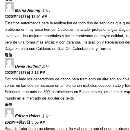
Marna Anning
より:
2020年4月27日 12:54 AM
Estamos autorizados para la realización de todo tipo de servicios que guar
problema en muy poco tiempo. Cualquier instalador profesional gas Daga
invasivas, los mejores materiales y las herramientas de mayor calidad, lo
pero de una forma más eficaz y con garantía. Instalación y Reparación de
Daganzo para sus Calderas de Gas-Oil, Calentadores y Termos.
返信
Derek Holthoff
より:
2020年4月27日 2:13 PM
Por otro lado los generadores de ozono para tramiento en aire son aplicbles
zonas en las que se necesite un ambiente sin mal olor, desodorizado y lib
Solutions, con más de 500 instalaciónes en 5 continentes, es el mejor espe
mundo en el mercado de alquiler de textil.
返信
Edison Holets
より:
2020年4月29日 5:56 AM
Para disfrutar de estas playas, que al fin y al postre son el enorme atrayen