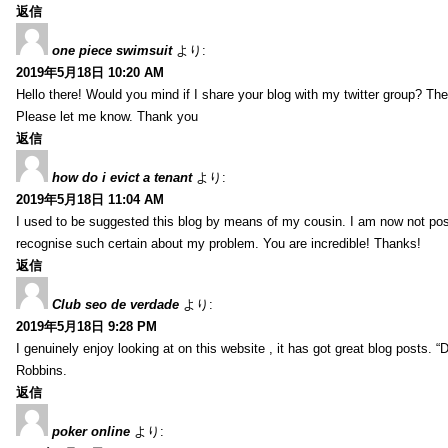
返信
one piece swimsuit
より:
2019年5月18日 10:20 AM
Hello there! Would you mind if I share your blog with my twitter group? There
Please let me know. Thank you
返信
how do i evict a tenant
より:
2019年5月18日 11:04 AM
I used to be suggested this blog by means of my cousin. I am now not posi
recognise such certain about my problem. You are incredible! Thanks!
返信
Club seo de verdade
より:
2019年5月18日 9:28 PM
I genuinely enjoy looking at on this website , it has got great blog posts. “
Robbins.
返信
poker online
より: