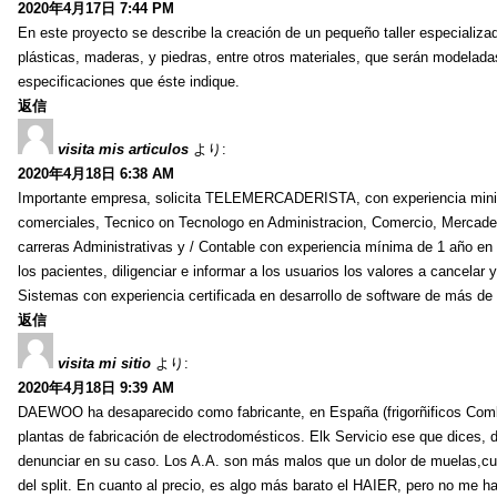
2020年4月17日 7:44 PM
En este proyecto se describe la creación de un pequeño taller especializad
plásticas, maderas, y piedras, entre otros materiales, que serán modeladas
especificaciones que éste indique.
返信
visita mis articulos
より:
2020年4月18日 6:38 AM
Importante empresa, solicita TELEMERCADERISTA, con experiencia minima
comerciales, Tecnico on Tecnologo en Administracion, Comercio, Mercadeo
carreras Administrativas y / Contable con experiencia mínima de 1 año en s
los pacientes, diligenciar e informar a los usuarios los valores a cancela
Sistemas con experiencia certificada en desarrollo de software de más de
返信
visita mi sitio
より:
2020年4月18日 9:39 AM
DAEWOO ha desaparecido como fabricante, en España (frigorñificos Combi
plantas de fabricación de electrodomésticos. Elk Servicio ese que dices, 
denunciar en su caso. Los A.A. son más malos que un dolor de muelas,cua
del split. En cuanto al precio, es algo más barato el HAIER, pero no me h