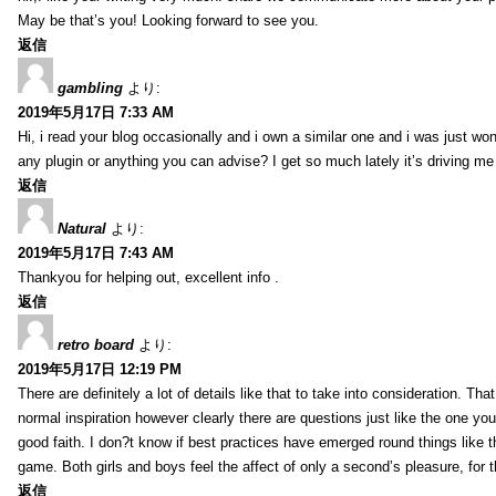
May be that’s you! Looking forward to see you.
返信
gambling
より:
2019年5月17日 7:33 AM
Hi, i read your blog occasionally and i own a similar one and i was just wo
any plugin or anything you can advise? I get so much lately it’s driving m
返信
Natural
より:
2019年5月17日 7:43 AM
Thankyou for helping out, excellent info .
返信
retro board
より:
2019年5月17日 12:19 PM
There are definitely a lot of details like that to take into consideration. Th
normal inspiration however clearly there are questions just like the one you
good faith. I don?t know if best practices have emerged round things like th
game. Both girls and boys feel the affect of only a second’s pleasure, for th
返信