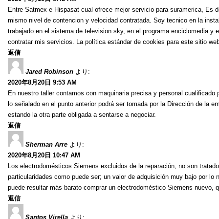
Entre Satmex e Hispasat cual ofrece mejor servicio para suramerica, Es 
mismo nivel de contencion y velocidad contratada. Soy tecnico en la instal
trabajado en el sistema de television sky, en el programa enciclomedia y e
contratar mis servicios. La política estándar de cookies para este sitio we
返信
Jared Robinson
より:
2020年8月20日 9:53 AM
En nuestro taller contamos con maquinaria precisa y personal cualificado 
lo señalado en el punto anterior podrá ser tomada por la Dirección de la 
estando la otra parte obligada a sentarse a negociar.
返信
Sherman Arre
より:
2020年8月20日 10:47 AM
Los electrodomésticos Siemens excluidos de la reparación, no son tratado
particularidades como puede ser; un valor de adquisición muy bajo por lo no
puede resultar más barato comprar un electrodoméstico Siemens nuevo, qu
返信
Santos Virella
より: