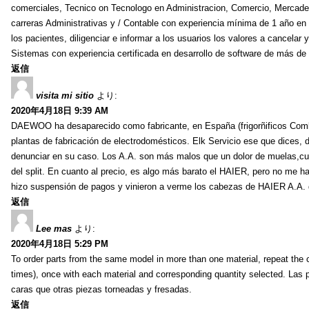
comerciales, Tecnico on Tecnologo en Administracion, Comercio, Mercadeo
carreras Administrativas y / Contable con experiencia mínima de 1 año en s
los pacientes, diligenciar e informar a los usuarios los valores a cancela
Sistemas con experiencia certificada en desarrollo de software de más de
返信
visita mi sitio
より:
2020年4月18日 9:39 AM
DAEWOO ha desaparecido como fabricante, en España (frigorñificos Combi
plantas de fabricación de electrodomésticos. Elk Servicio ese que dices, 
denunciar en su caso. Los A.A. son más malos que un dolor de muelas,cua
del split. En cuanto al precio, es algo más barato el HAIER, pero no me h
hizo suspensión de pagos y vinieron a verme los cabezas de HAIER A.A. d
返信
Lee mas
より:
2020年4月18日 5:29 PM
To order parts from the same model in more than one material, repeat the c
times), once with each material and corresponding quantity selected. Las
caras que otras piezas torneadas y fresadas.
返信