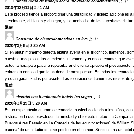
precio mesa de trabajo acero inoxidable caracteristicas
より:
2019年12月13日 3:41 AM
Este proceso tiende a proporcionar una durabilidad y rigidez adicionales a
literalmente, el blanco y el negro, y los acabados de las superficies dist
返信
Consumo de electrodomesticos en kva
より:
2020年3月8日 2:25 AM
Si en algún momento detecta alguna avería en el frigorifico, llámenos, som
nuestras recepcionistas atenderá su llamada, y cuando sepamos que avería
usted la hora para pasar a repararla. Si el cliente aprueba el presupuesto,
cobrara la cantidad que le ha dado de presupuesto. En todas las reparacion
y están garantizadas por escrito, Las reparaciones tienen tres meses de 
返信
electricistas fuenlabrada hotels las vegas
より:
2020年3月19日 5:28 AM
Es un espectáculo en tono de comedia musical dedicado a los niños, con ca
historia en la que prevalecen la amistad y el respeto mutuo. La Compañía 
Buenos Aires Basado en La Comedia de las equivocaciones” de William Sha
escena” de un estudio de cine perdido en el tiempo. Si necesitas un hot