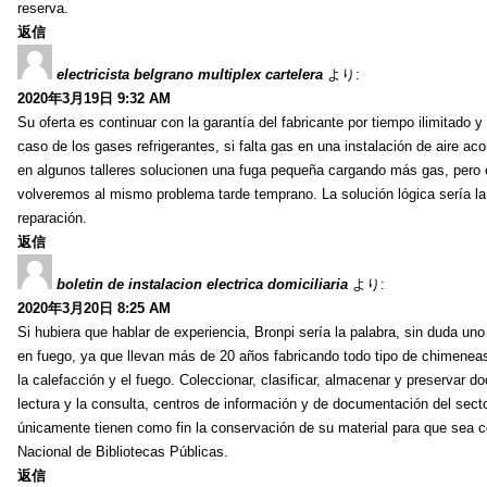
reserva.
返信
electricista belgrano multiplex cartelera
より:
2020年3月19日 9:32 AM
Su oferta es continuar con la garantía del fabricante por tiempo ilimitado y
caso de los gases refrigerantes, si falta gas en una instalación de aire a
en algunos talleres solucionen una fuga pequeña cargando más gas, pero 
volveremos al mismo problema tarde temprano. La solución lógica sería l
reparación.
返信
boletin de instalacion electrica domiciliaria
より:
2020年3月20日 8:25 AM
Si hubiera que hablar de experiencia, Bronpi sería la palabra, sin duda u
en fuego, ya que llevan más de 20 años fabricando todo tipo de chimenea
la calefacción y el fuego. Coleccionar, clasificar, almacenar y preservar do
lectura y la consulta, centros de información y de documentación del secto
únicamente tienen como fin la conservación de su material para que sea c
Nacional de Bibliotecas Públicas.
返信