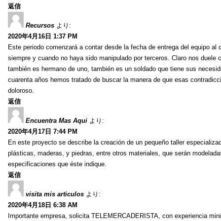
返信
Recursos
より:
2020年4月16日 1:37 PM
Este periodo comenzará a contar desde la fecha de entrega del equipo al c
siempre y cuando no haya sido manipulado por terceros. Claro nos duele c
también es hermano de uno, también es un soldado que tiene sus necesid
cuarenta años hemos tratado de buscar la manera de que esas contradicci
doloroso.
返信
Encuentra Mas Aqui
より:
2020年4月17日 7:44 PM
En este proyecto se describe la creación de un pequeño taller especializad
plásticas, maderas, y piedras, entre otros materiales, que serán modeladas
especificaciones que éste indique.
返信
visita mis articulos
より:
2020年4月18日 6:38 AM
Importante empresa, solicita TELEMERCADERISTA, con experiencia minima