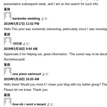
presentation subsequent week, and I am on the search for such info.
返信
bartender wedding
より:
2019年5月17日 11:52 PM
Hello.This post was extremely interesting, particularly since I was investig
返信
야마토
より:
2019年5月18日 9:44 AM
Appreciate it for helping out, great information. “The surest way to be decei
Rochefoucauld.
返信
one piece swimsuit
より:
2019年5月18日 10:20 AM
Hello there! Would you mind if I share your blog with my twitter group? There
Please let me know. Thank you
返信
how do i evict a tenant
より: