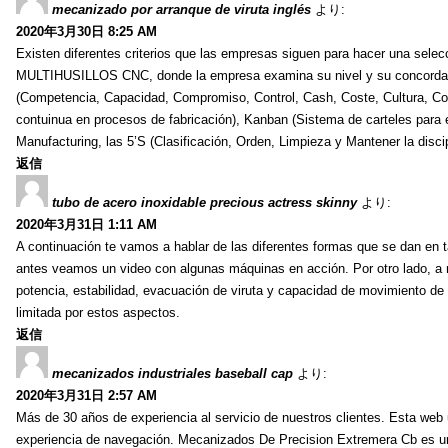
mecanizado por arranque de viruta inglés
より:
2020年3月30日 8:25 AM
Existen diferentes criterios que las empresas siguen para hacer una se
MULTIHUSILLOS CNC, donde la empresa examina su nivel y su concordancia
(Competencia, Capacidad, Compromiso, Control, Cash, Coste, Cultura, Co
contuinua en procesos de fabricación), Kanban (Sistema de carteles para 
Manufacturing, las 5’S (Clasificación, Orden, Limpieza y Mantener la discip
返信
tubo de acero inoxidable precious actress skinny
より:
2020年3月31日 1:11 AM
A continuación te vamos a hablar de las diferentes formas que se dan en 
antes veamos un video con algunas máquinas en acción. Por otro lado, a 
potencia, estabilidad, evacuación de viruta y capacidad de movimiento de l
limitada por estos aspectos.
返信
mecanizados industriales baseball cap
より:
2020年3月31日 2:57 AM
Más de 30 años de experiencia al servicio de nuestros clientes. Esta web u
experiencia de navegación. Mecanizados De Precision Extremera Cb es 