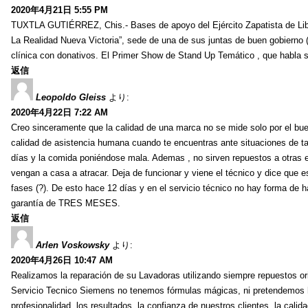
2020年4月21日 5:55 PM
TUXTLA GUTIÉRREZ, Chis.- Bases de apoyo del Ejército Zapatista de Liber
La Realidad Nueva Victoria”, sede de una de sus juntas de buen gobierno
clínica con donativos. El Primer Show de Stand Up Temático , que habla so
返信
Leopoldo Gleiss
より:
2020年4月22日 7:22 AM
Creo sinceramente que la calidad de una marca no se mide solo por el bu
calidad de asistencia humana cuando te encuentras ante situaciones de ta
días y la comida poniéndose mala. Ademas , no sirven repuestos a otras em
vengan a casa a atracar. Deja de funcionar y viene el técnico y dice que 
fases (?). De esto hace 12 días y en el servicio técnico no hay forma de hab
garantía de TRES MESES.
返信
Arlen Voskowsky
より:
2020年4月26日 10:47 AM
Realizamos la reparación de su Lavadoras utilizando siempre repuestos or
Servicio Tecnico Siemens no tenemos fórmulas mágicas, ni pretendemos ha
profesionalidad, los resultados, la confianza de nuestros clientes, la cal