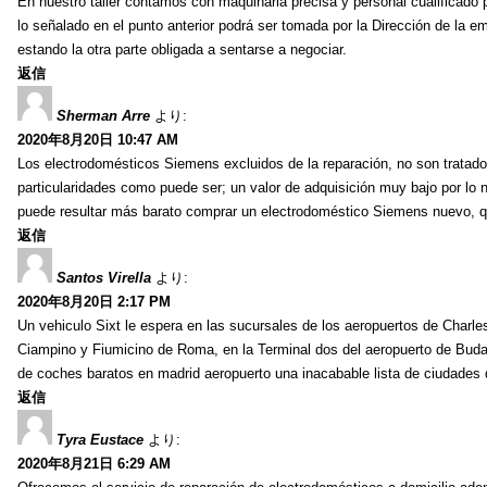
En nuestro taller contamos con maquinaria precisa y personal cualificado 
lo señalado en el punto anterior podrá ser tomada por la Dirección de la 
estando la otra parte obligada a sentarse a negociar.
返信
Sherman Arre
より:
2020年8月20日 10:47 AM
Los electrodomésticos Siemens excluidos de la reparación, no son tratado
particularidades como puede ser; un valor de adquisición muy bajo por lo no
puede resultar más barato comprar un electrodoméstico Siemens nuevo, qu
返信
Santos Virella
より:
2020年8月20日 2:17 PM
Un vehiculo Sixt le espera en las sucursales de los aeropuertos de Charles 
Ciampino y Fiumicino de Roma, en la Terminal dos del aeropuerto de Budap
de coches baratos en madrid aeropuerto una inacabable lista de ciudades q
返信
Tyra Eustace
より:
2020年8月21日 6:29 AM