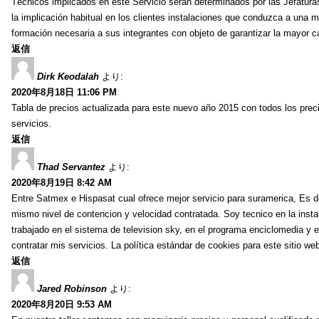
Técnicos implicados en este Servicio serán determinados por las Jefatura
la implicación habitual en los clientes instalaciones que conduzca a una ma
formación necesaria a sus integrantes con objeto de garantizar la mayor ca
返信
Dirk Keodalah
より:
2020年8月18日 11:06 PM
Tabla de precios actualizada para este nuevo año 2015 con todos los prec
servicios.
返信
Thad Servantez
より:
2020年8月19日 8:42 AM
Entre Satmex e Hispasat cual ofrece mejor servicio para suramerica, Es 
mismo nivel de contencion y velocidad contratada. Soy tecnico en la instal
trabajado en el sistema de television sky, en el programa enciclomedia y e
contratar mis servicios. La política estándar de cookies para este sitio we
返信
Jared Robinson
より:
2020年8月20日 9:53 AM