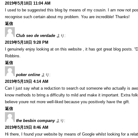
2019年5月18日 11:04 AM
I used to be suggested this blog by means of my cousin. I am now not posi
recognise such certain about my problem. You are incredible! Thanks!
返信
Club seo de verdade
より:
2019年5月18日 9:28 PM
I genuinely enjoy looking at on this website , it has got great blog posts. “
Robbins.
返信
poker online
より:
2019年5月19日 4:14 AM
Can I just say what a reduction to search out someone who actually is awar
know methods to bring a difficulty to mild and make it important. Extra folk
believe youre not more well-liked because you positively have the gift.
返信
the besbin company
より:
2019年5月19日 8:46 AM
Hi there, I found your website by means of Google whilst looking for a rela