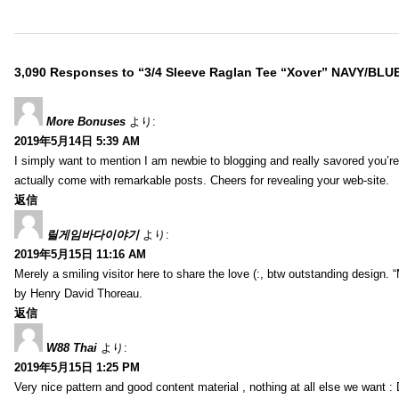
3,090 Responses to “3/4 Sleeve Raglan Tee “Xover” NAVY/BLU
More Bonuses
より:
2019年5月14日 5:39 AM
I simply want to mention I am newbie to blogging and really savored you’re 
actually come with remarkable posts. Cheers for revealing your web-site.
返信
릴게임바다이야기
より:
2019年5月15日 11:16 AM
Merely a smiling visitor here to share the love (:, btw outstanding design. 
by Henry David Thoreau.
返信
W88 Thai
より:
2019年5月15日 1:25 PM
Very nice pattern and good content material , nothing at all else we want : 