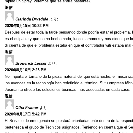
rápido un Spray, veremos que se enfría bastante).
返信
Clarinda Drysdale
より:
2020年8月15日 10:32 PM
Después de estar toda la tarde pensando donde podría estar el problema, 
es el culpable y que no ha hecho nada, luego llamamos y nos dicen que lo
di cuenta de que el problema estaba en que el controlador wifi estaba mal 
返信
Broderick Lesser
より:
2020年8月16日 2:23 PM
No importa el tamaño de la pieza material del que está hecho, el mecaniza
los avances en la tecnología han redefinido el término. Si tu empresa fáb
Josman te ofrece las soluciones técnicas más adecuadas en cada caso.
返信
Otha Framer
より:
2020年8月17日 5:42 PM
El Servicio de emergencia se prestará prioritariamente dentro de la respec
pertenezca el grupo de Técnicos asignados. Teniendo en cuenta que el Serv