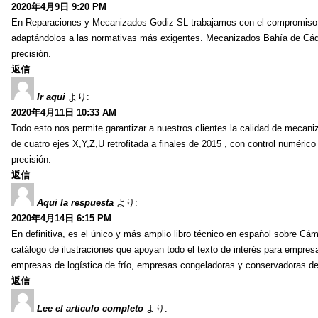
2020年4月9日 9:20 PM
En Reparaciones y Mecanizados Godiz SL trabajamos con el compromiso d
adaptándolos a las normativas más exigentes. Mecanizados Bahía de Cád
precisión.
返信
Ir aqui
より:
2020年4月11日 10:33 AM
Todo esto nos permite garantizar a nuestros clientes la calidad de mecaniz
de cuatro ejes X,Y,Z,U retrofitada a finales de 2015 , con control numé
precisión.
返信
Aqui la respuesta
より:
2020年4月14日 6:15 PM
En definitiva, es el único y más amplio libro técnico en español sobre Cám
catálogo de ilustraciones que apoyan todo el texto de interés para empresas
empresas de logística de frío, empresas congeladoras y conservadoras de
返信
Lee el articulo completo
より: