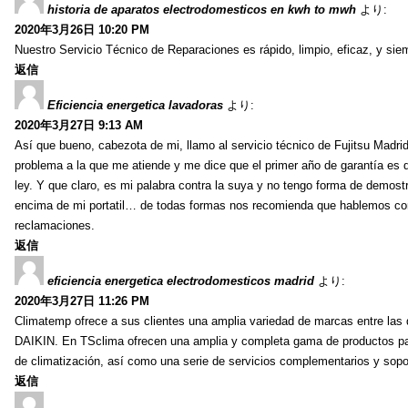
historia de aparatos electrodomesticos en kwh to mwh
より:
2020年3月26日 10:20 PM
Nuestro Servicio Técnico de Reparaciones es rápido, limpio, eficaz, y siem
返信
Eficiencia energetica lavadoras
より:
2020年3月27日 9:13 AM
Así que bueno, cabezota de mi, llamo al servicio técnico de Fujitsu Madri
problema a la que me atiende y me dice que el primer año de garantía es 
ley. Y que claro, es mi palabra contra la suya y no tengo forma de demos
encima de mi portatil… de todas formas nos recomienda que hablemos con el
reclamaciones.
返信
eficiencia energetica electrodomesticos madrid
より:
2020年3月27日 11:26 PM
Climatemp ofrece a sus clientes una amplia variedad de marcas entr
DAIKIN. En TSclima ofrecen una amplia y completa gama de productos para
de climatización, así como una serie de servicios complementarios y sopor
返信