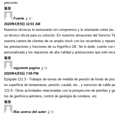
precisión.
返信
Fuente
より:
2020年4月9日 12:01 AM
Nuestros técnicos le asesorarán sin compromiso y le orientarán sobre las 
un técnico oficial para su solución. En nuestros almacenes del Servicio T
nuestra cartera de clientes de un amplio stock con los recambios y repues
las prestaciones y funciones de su frigorífico GE. No lo dude, cuente con 
personalizada y los repuestos de alta calidad y prestaciones que solo reca
返信
siguiente pagina
より:
2020年4月9日 7:09 PM
Epígrafe 121.3.- Trabajos de tomas de medida de presión de fondo de pozos
en superficie de temperatura, presión, caudal, etc., y servicios de cable 
121.9.- Otras actividades relacionadas con la prospección de petróleo y ga
los de geofísica petrolera, control de geología de sondeos, etc.
返信
Mas acerca del autor
より: