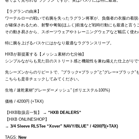
巷でよく見られる”ラグラン”ですが、実はバスケには特に最適。
【ラグランの由来】
ワーテルローの戦いで右腕を失ったラグラン将軍が、負傷者の衣服の着脱
が確保されるため、射撃や匍匐(ほふく)前進など戦時行動にも最適と言う
その動き易さから、スポーツウェアやトレーニングウェアなど幅広く使わ
特に腕を上げるバスケにはかなり最適なラグランスリーブ。
HXBが新提案する【メッシュ素材の七分袖】
シンプルながらも見た目のストリート感と機能性を兼ね備えた仕上がりで
先シーズンからのリピートで、”ブラック×ブラック”と”グレー×ブラック
こちらも是非チェックしてみてください。
生地 / 速乾素材”グレーダーメッシュ” (ポリエステル100%)
価格 / 4200円 (+TAX)
【HXB取扱店一覧】 →
“
HXB DEALERS
“
【HXB ONLINESHOP】
→
3/4 Sleeve RLSTee “Xover” NAVY/BLUE” / 4200円(+TAX)
TAGS:
New