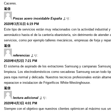
Caceres.
返信
Piezas acero inoxidable España
より:
2020年3月31日 6:19 PM
Este tipo de servicios están muy relacionados con la actividad industrial y
aeronáutico hasta el de la cantería ebanistería, sin detrimento de atender
servicios, como por ejemplo talleres mecánicos, empresas de forja y repar
返信
referencias
より:
2020年4月2日 7:21 PM
El sistema de aspirado de los extractores Samsung y campanas Samsung es 
limpieza. Los electrodomésticos como secadoras Samsung secan todo tip
para ropa normal y delicada. Nuestros tecnicos profesionales están altame
reparacion e instalacion de Frigorificos White-Westinghouse.
返信
lectura adicional
より:
2020年4月3日 4:01 PM
Siempre con el objetivo que nuestros clientes optimicen al máximo sus un