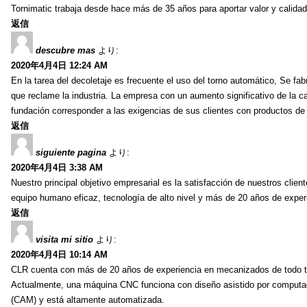
Tornimatic trabaja desde hace más de 35 años para aportar valor y calidad 
返信
descubre mas
より:
2020年4月4日 12:24 AM
En la tarea del decoletaje es frecuente el uso del torno automático, Se fabr
que reclame la industria. La empresa con un aumento significativo de la 
fundación corresponder a las exigencias de sus clientes con productos de 
返信
siguiente pagina
より:
2020年4月4日 3:38 AM
Nuestro principal objetivo empresarial es la satisfacción de nuestros client
equipo humano eficaz, tecnología de alto nivel y más de 20 años de experi
返信
visita mi sitio
より:
2020年4月4日 10:14 AM
CLR cuenta con más de 20 años de experiencia en mecanizados de todo tipo
Actualmente, una máquina CNC funciona con diseño asistido por computad
(CAM) y está altamente automatizada.