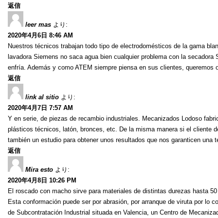
返信
leer mas
より:
2020年4月6日 8:46 AM
Nuestros técnicos trabajan todo tipo de electrodomésticos de la gama blan
lavadora Siemens no saca agua bien cualquier problema con la secadora 
enfría. Además y como ATEM siempre piensa en sus clientes, queremos
返信
link al sitio
より:
2020年4月7日 7:57 AM
Y en serie, de piezas de recambio industriales. Mecanizados Lodoso fabric
plásticos técnicos, latón, bronces, etc. De la misma manera si el client
también un estudio para obtener unos resultados que nos garanticen una ten
返信
Mira esto
より:
2020年4月8日 10:26 PM
El roscado con macho sirve para materiales de distintas durezas hasta 50
Esta conformación puede ser por abrasión, por arranque de viruta por lo
de Subcontratación Industrial situada en Valencia, un Centro de Mecaniza