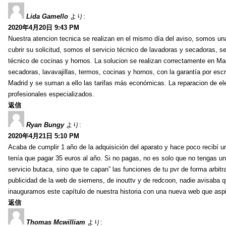
Lida Gamello
より:
2020年4月20日 9:43 PM
Nuestra atencion tecnica se realizan en el mismo día del aviso, somos u
cubrir su solicitud, somos el servicio técnico de lavadoras y secadoras, ser
técnico de cocinas y hornos. La solucion se realizan correctamente en Ma
secadoras, lavavajillas, termos, cocinas y hornos, con la garantía por esc
Madrid y se suman a ello las tarifas más económicas. La reparacion de el
profesionales especializados.
返信
Ryan Bungy
より:
2020年4月21日 5:10 PM
Acaba de cumplir 1 año de la adquisición del aparato y hace poco recibí un
tenía que pagar 35 euros al año. Si no pagas, no es solo que no tengas una 
servicio butaca, sino que te capan” las funciones de tu pvr de forma arbitrar
publicidad de la web de siemens, de inouttv y de redcoon, nadie avisab
inauguramos este capítulo de nuestra historia con una nueva web que aspir
返信
Thomas Mcwilliam
より: