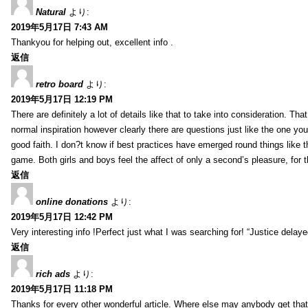
Natural
より:
2019年5月17日 7:43 AM
Thankyou for helping out, excellent info .
返信
retro board
より:
2019年5月17日 12:19 PM
There are definitely a lot of details like that to take into consideration. Th
normal inspiration however clearly there are questions just like the one you
good faith. I don?t know if best practices have emerged round things like th
game. Both girls and boys feel the affect of only a second’s pleasure, for th
返信
online donations
より:
2019年5月17日 12:42 PM
Very interesting info !Perfect just what I was searching for! “Justice delay
返信
rich ads
より:
2019年5月17日 11:18 PM
Thanks for every other wonderful article. Where else may anybody get that 