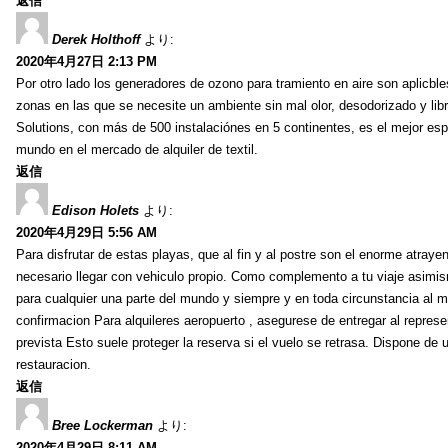
返信
Derek Holthoff
より:
2020年4月27日 2:13 PM
Por otro lado los generadores de ozono para tramiento en aire son aplicbles
zonas en las que se necesite un ambiente sin mal olor, desodorizado y lib
Solutions, con más de 500 instalaciónes en 5 continentes, es el mejor espe
mundo en el mercado de alquiler de textil.
返信
Edison Holets
より:
2020年4月29日 5:56 AM
Para disfrutar de estas playas, que al fin y al postre son el enorme atrayen
necesario llegar con vehiculo propio. Como complemento a tu viaje asimi
para cualquier una parte del mundo y siempre y en toda circunstancia al
confirmacion Para alquileres aeropuerto , asegurese de entregar al represe
prevista Esto suele proteger la reserva si el vuelo se retrasa. Dispone de 
restauracion.
返信
Bree Lockerman
より:
2020年4月29日 8:11 AM