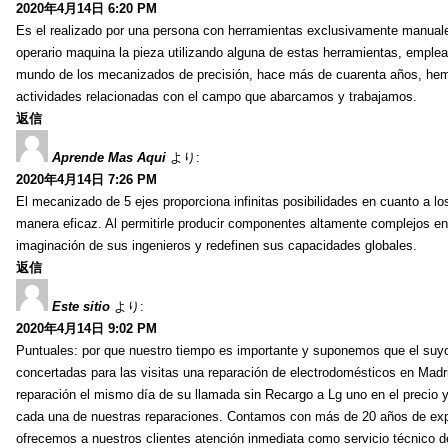
2020年4月14日 6:20 PM
Es el realizado por una persona con herramientas exclusivamente manuales: s
operario maquina la pieza utilizando alguna de estas herramientas, empl
mundo de los mecanizados de precisión, hace más de cuarenta años, hemo
actividades relacionadas con el campo que abarcamos y trabajamos.
返信
Aprende Mas Aqui
より:
2020年4月14日 7:26 PM
El mecanizado de 5 ejes proporciona infinitas posibilidades en cuanto a 
manera eficaz. Al permitirle producir componentes altamente complejos en
imaginación de sus ingenieros y redefinen sus capacidades globales.
返信
Este sitio
より:
2020年4月14日 9:02 PM
Puntuales: por que nuestro tiempo es importante y suponemos que el suyo
concertadas para las visitas una reparación de electrodomésticos en Madr
reparación el mismo día de su llamada sin Recargo a Lg uno en el precio 
cada una de nuestras reparaciones. Contamos con más de 20 años de exper
ofrecemos a nuestros clientes atención inmediata como servicio técnico 