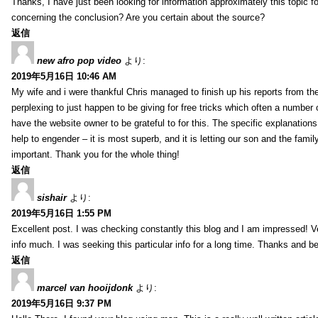
Thanks, I have just been looking for information approximately this topic fo
concerning the conclusion? Are you certain about the source?
返信
new afro pop video
より:
2019年5月16日 10:46 AM
My wife and i were thankful Chris managed to finish up his reports from th
perplexing to just happen to be giving for free tricks which often a number
have the website owner to be grateful to for this. The specific explanation
help to engender – it is most superb, and it is letting our son and the famil
important. Thank you for the whole thing!
返信
sishair
より:
2019年5月16日 1:55 PM
Excellent post. I was checking constantly this blog and I am impressed! Ve
info much. I was seeking this particular info for a long time. Thanks and be
返信
marcel van hooijdonk
より:
2019年5月16日 9:37 PM