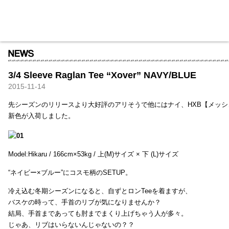
HXB
Home
Hugest
About
Academy
Contact
Store
3/4 Sleeve Raglan Tee “Xover” NAVY/BLUE
2015-11-14
先シーズンのリリースより大好評のアリそうで他にはナイ、HXB【メッ
新色が入荷しました。
Model:Hikaru / 166cm×53kg / 上(M)サイズ × 下 (L)サイズ
“ネイビー×ブルー”にコスモ柄のSETUP。
冷え込む冬期シーズンになると、自ずとロンTeeを着ますが、
バスケの時って、手首のリブが気になりませんか？
結局、手首まであっても肘までまくり上げちゃう人が多々。
じゃあ、リブはいらないんじゃないの？？