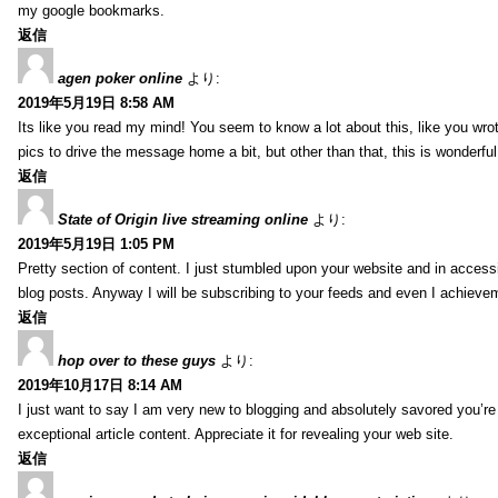
my google bookmarks.
返信
agen poker online
より:
2019年5月19日 8:58 AM
Its like you read my mind! You seem to know a lot about this, like you wrot
pics to drive the message home a bit, but other than that, this is wonderful 
返信
State of Origin live streaming online
より:
2019年5月19日 1:05 PM
Pretty section of content. I just stumbled upon your website and in accessi
blog posts. Anyway I will be subscribing to your feeds and even I achieve
返信
hop over to these guys
より:
2019年10月17日 8:14 AM
I just want to say I am very new to blogging and absolutely savored you’re 
exceptional article content. Appreciate it for revealing your web site.
返信