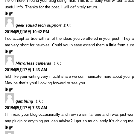
Hello There. I found your blog using msn. This is a really well written artic
useful info. Thanks for the post. I will definitely return.
返信
geek squad tech support
より:
2019年5月16日 10:42 PM
I do accept as true with all of the ideas you’ve offered in your post. They 
are very short for newbies. Could you please extend them a little from su
返信
Mirrorless cameras
より:
2019年5月17日 1:43 AM
hi!,I like your writing very much! share we communicate more about your po
May be that’s you! Looking forward to see you.
返信
gambling
より:
2019年5月17日 7:33 AM
Hi, i read your blog occasionally and i own a similar one and i was just wo
any plugin or anything you can advise? I get so much lately it’s driving m
返信