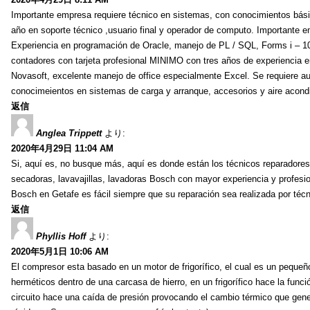
Importante empresa requiere técnico en sistemas, con conocimientos bás
año en soporte técnico ,usuario final y operador de computo. Importante 
Experiencia en programación de Oracle, manejo de PL / SQL, Forms i – 10G
contadores con tarjeta profesional MINIMO con tres años de experienc
Novasoft, excelente manejo de office especialmente Excel. Se requiere auxi
conocimeientos en sistemas de carga y arranque, accesorios y aire acond
返信
Anglea Trippett
より:
2020年4月29日 11:04 AM
Si, aquí es, no busque más, aquí es donde están los técnicos reparadores 
secadoras, lavavajillas, lavadoras Bosch con mayor experiencia y profesi
Bosch en Getafe es fácil siempre que su reparación sea realizada por técn
返信
Phyllis Hoff
より:
2020年5月1日 10:06 AM
El compresor esta basado en un motor de frigorífico, el cual es un peque
herméticos dentro de una carcasa de hierro, en un frigorífico hace la func
circuito hace una caída de presión provocando el cambio térmico que gener