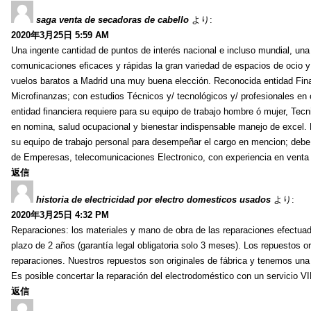
saga venta de secadoras de cabello
より:
2020年3月25日 5:59 AM
Una ingente cantidad de puntos de interés nacional e incluso mundial, una
comunicaciones eficaces y rápidas la gran variedad de espacios de ocio y
vuelos baratos a Madrid una muy buena elección. Reconocida entidad Fina
Microfinanzas; con estudios Técnicos y/ tecnológicos y/ profesionales en c
entidad financiera requiere para su equipo de trabajo hombre ó mujer, Tec
en nomina, salud ocupacional y bienestar indispensable manejo de excel. 
su equipo de trabajo personal para desempeñar el cargo en mencion; debe cu
de Emperesas, telecomunicaciones Electronico, con experiencia en venta d
返信
historia de electricidad por electro domesticos usados
より:
2020年3月25日 4:32 PM
Reparaciones: los materiales y mano de obra de las reparaciones efectuad
plazo de 2 años (garantía legal obligatoria solo 3 meses). Los repuestos or
reparaciones. Nuestros repuestos son originales de fábrica y tenemos una a
Es posible concertar la reparación del electrodoméstico con un servicio
返信