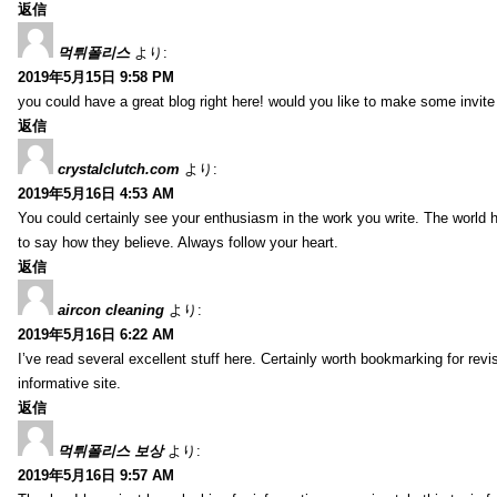
返信
먹튀폴리스
より:
2019年5月15日 9:58 PM
you could have a great blog right here! would you like to make some invit
返信
crystalclutch.com
より:
2019年5月16日 4:53 AM
You could certainly see your enthusiasm in the work you write. The world h
to say how they believe. Always follow your heart.
返信
aircon cleaning
より:
2019年5月16日 6:22 AM
I’ve read several excellent stuff here. Certainly worth bookmarking for revis
informative site.
返信
먹튀폴리스 보상
より:
2019年5月16日 9:57 AM