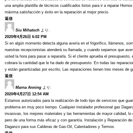
una amplia plantilla de técnicos cualificados listos para ir a reparar Hor
máxima satisfacción y éxito en la reparación al mejor precio.
返信
Siu Mihatsch
より:
2020年4月26日 6:02 PM
Si en algún momento detecta alguna avería en el frigorifico, llámenos, som
nuestras recepcionistas atenderá su llamada, y cuando sepamos que avería
usted la hora para pasar a repararla. Si el cliente aprueba el presupuesto,
cobrara la cantidad que le ha dado de presupuesto. En todas las reparacion
y están garantizadas por escrito, Las reparaciones tienen tres meses de 
返信
Marna Anning
より:
2020年4月27日 12:54 AM
Estamos autorizados para la realización de todo tipo de servicios que guar
problema en muy poco tiempo. Cualquier instalador profesional gas Daga
invasivas, los mejores materiales y las herramientas de mayor calidad, lo
pero de una forma más eficaz y con garantía. Instalación y Reparación de
Daganzo para sus Calderas de Gas-Oil, Calentadores y Termos.