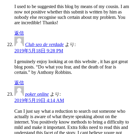
I used to be suggested this blog by means of my cousin. I am
now not positive whether this submit is written by him as
nobody else recognise such certain about my problem. You
are incredible! Thanks!
返信
Club seo de verdade
より:
2019年5月18日 9:28 PM
I genuinely enjoy looking at on this website , it has got great
blog posts. “Do what you fear, and the death of fear is
certain.” by Anthony Robbins.
返信
poker online
より:
2019年5月19日 4:14 AM
Can I just say what a reduction to search out someone who
actually is aware of what theyre speaking about on the
internet. You positively know methods to bring a difficulty to
mild and make it important. Extra folks need to read this and
understand this facet of the story. I cant believe youre not