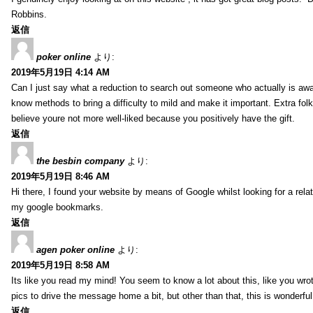
Robbins.
返信
poker online
より:
2019年5月19日 4:14 AM
Can I just say what a reduction to search out someone who actually is awar
know methods to bring a difficulty to mild and make it important. Extra folk
believe youre not more well-liked because you positively have the gift.
返信
the besbin company
より:
2019年5月19日 8:46 AM
Hi there, I found your website by means of Google whilst looking for a rela
my google bookmarks.
返信
agen poker online
より:
2019年5月19日 8:58 AM
Its like you read my mind! You seem to know a lot about this, like you wrot
pics to drive the message home a bit, but other than that, this is wonderful 
返信