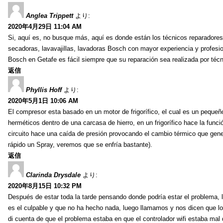
Anglea Trippett
より:
2020年4月29日 11:04 AM
Si, aquí es, no busque más, aquí es donde están los técnicos reparadores 
secadoras, lavavajillas, lavadoras Bosch con mayor experiencia y profesi
Bosch en Getafe es fácil siempre que su reparación sea realizada por técn
返信
Phyllis Hoff
より:
2020年5月1日 10:06 AM
El compresor esta basado en un motor de frigorífico, el cual es un peque
herméticos dentro de una carcasa de hierro, en un frigorífico hace la func
circuito hace una caída de presión provocando el cambio térmico que gener
rápido un Spray, veremos que se enfría bastante).
返信
Clarinda Drysdale
より:
2020年8月15日 10:32 PM
Después de estar toda la tarde pensando donde podría estar el problema, 
es el culpable y que no ha hecho nada, luego llamamos y nos dicen que lo
di cuenta de que el problema estaba en que el controlador wifi estaba mal 