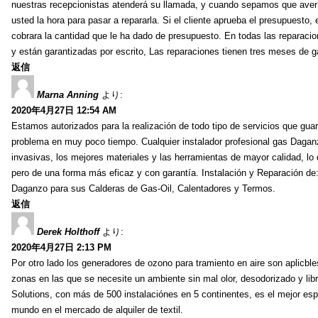
nuestras recepcionistas atenderá su llamada, y cuando sepamos que avería
usted la hora para pasar a repararla. Si el cliente aprueba el presupuesto,
cobrara la cantidad que le ha dado de presupuesto. En todas las reparacion
y están garantizadas por escrito, Las reparaciones tienen tres meses de 
返信
Marna Anning
より:
2020年4月27日 12:54 AM
Estamos autorizados para la realización de todo tipo de servicios que guar
problema en muy poco tiempo. Cualquier instalador profesional gas Daga
invasivas, los mejores materiales y las herramientas de mayor calidad, lo
pero de una forma más eficaz y con garantía. Instalación y Reparación de
Daganzo para sus Calderas de Gas-Oil, Calentadores y Termos.
返信
Derek Holthoff
より:
2020年4月27日 2:13 PM
Por otro lado los generadores de ozono para tramiento en aire son aplicbles
zonas en las que se necesite un ambiente sin mal olor, desodorizado y lib
Solutions, con más de 500 instalaciónes en 5 continentes, es el mejor espe
mundo en el mercado de alquiler de textil.