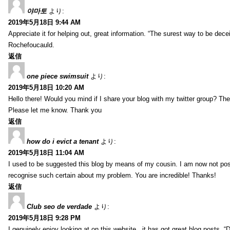
야마토
より:
2019年5月18日 9:44 AM
Appreciate it for helping out, great information. “The surest way to be decei
Rochefoucauld.
返信
one piece swimsuit
より:
2019年5月18日 10:20 AM
Hello there! Would you mind if I share your blog with my twitter group? There
Please let me know. Thank you
返信
how do i evict a tenant
より:
2019年5月18日 11:04 AM
I used to be suggested this blog by means of my cousin. I am now not posi
recognise such certain about my problem. You are incredible! Thanks!
返信
Club seo de verdade
より:
2019年5月18日 9:28 PM
I genuinely enjoy looking at on this website , it has got great blog posts. “