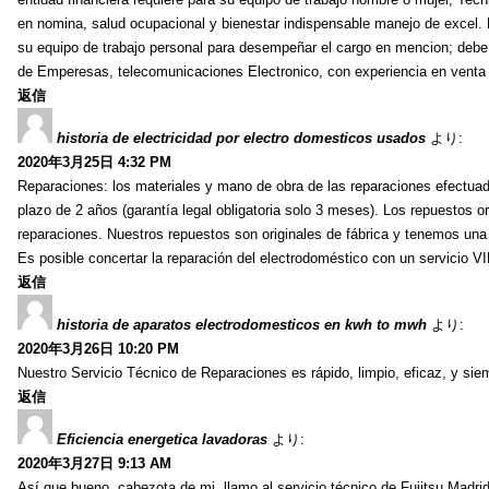
en nomina, salud ocupacional y bienestar indispensable manejo de excel. 
su equipo de trabajo personal para desempeñar el cargo en mencion; debe cu
de Emperesas, telecomunicaciones Electronico, con experiencia en venta d
返信
historia de electricidad por electro domesticos usados
より:
2020年3月25日 4:32 PM
Reparaciones: los materiales y mano de obra de las reparaciones efectuad
plazo de 2 años (garantía legal obligatoria solo 3 meses). Los repuestos or
reparaciones. Nuestros repuestos son originales de fábrica y tenemos una a
Es posible concertar la reparación del electrodoméstico con un servicio
返信
historia de aparatos electrodomesticos en kwh to mwh
より:
2020年3月26日 10:20 PM
Nuestro Servicio Técnico de Reparaciones es rápido, limpio, eficaz, y siem
返信
Eficiencia energetica lavadoras
より:
2020年3月27日 9:13 AM
Así que bueno, cabezota de mi, llamo al servicio técnico de Fujitsu Madri