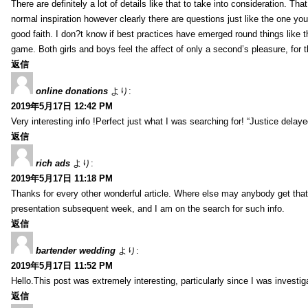
There are definitely a lot of details like that to take into consideration. Th
normal inspiration however clearly there are questions just like the one you
good faith. I don?t know if best practices have emerged round things like th
game. Both girls and boys feel the affect of only a second’s pleasure, for th
返信
online donations
より:
2019年5月17日 12:42 PM
Very interesting info !Perfect just what I was searching for! “Justice delay
返信
rich ads
より:
2019年5月17日 11:18 PM
Thanks for every other wonderful article. Where else may anybody get that 
presentation subsequent week, and I am on the search for such info.
返信
bartender wedding
より:
2019年5月17日 11:52 PM
Hello.This post was extremely interesting, particularly since I was investig
返信