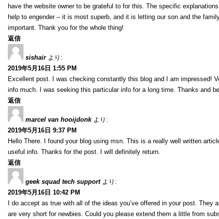
have the website owner to be grateful to for this. The specific explanation
help to engender – it is most superb, and it is letting our son and the famil
important. Thank you for the whole thing!
返信
sishair
より:
2019年5月16日 1:55 PM
Excellent post. I was checking constantly this blog and I am impressed! Ve
info much. I was seeking this particular info for a long time. Thanks and be
返信
marcel van hooijdonk
より:
2019年5月16日 9:37 PM
Hello There. I found your blog using msn. This is a really well written artic
useful info. Thanks for the post. I will definitely return.
返信
geek squad tech support
より:
2019年5月16日 10:42 PM
I do accept as true with all of the ideas you’ve offered in your post. They 
are very short for newbies. Could you please extend them a little from su