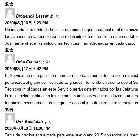
返信
Broderick Lesser
より:
2020年8月16日 2:23 PM
No importa el tamaño de la pieza material del que está hecho, el mecaniza
los avances en la tecnología han redefinido el término. Si tu empresa fáb
Josman te ofrece las soluciones técnicas más adecuadas en cada caso.
返信
Otha Framer
より:
2020年8月17日 5:42 PM
El Servicio de emergencia se prestará prioritariamente dentro de la respec
pertenezca el grupo de Técnicos asignados. Teniendo en cuenta que el Serv
Técnicos implicados en este Servicio serán determinados por las Jefatura
la implicación habitual en los clientes instalaciones que conduzca a una ma
formación necesaria a sus integrantes con objeto de garantizar la mayor ca
返信
Dirk Keodalah
より:
2020年8月18日 11:06 PM
Tabla de precios actualizada para este nuevo año 2015 con todos los prec