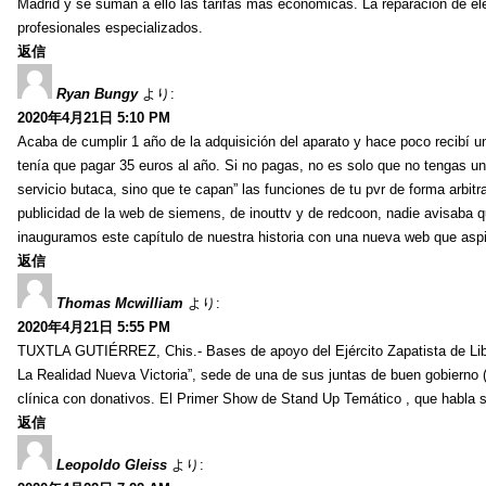
Madrid y se suman a ello las tarifas más económicas. La reparacion de el
profesionales especializados.
返信
Ryan Bungy
より:
2020年4月21日 5:10 PM
Acaba de cumplir 1 año de la adquisición del aparato y hace poco recibí un
tenía que pagar 35 euros al año. Si no pagas, no es solo que no tengas una 
servicio butaca, sino que te capan” las funciones de tu pvr de forma arbitrar
publicidad de la web de siemens, de inouttv y de redcoon, nadie avisab
inauguramos este capítulo de nuestra historia con una nueva web que aspir
返信
Thomas Mcwilliam
より:
2020年4月21日 5:55 PM
TUXTLA GUTIÉRREZ, Chis.- Bases de apoyo del Ejército Zapatista de Liber
La Realidad Nueva Victoria”, sede de una de sus juntas de buen gobierno
clínica con donativos. El Primer Show de Stand Up Temático , que habla so
返信
Leopoldo Gleiss
より: