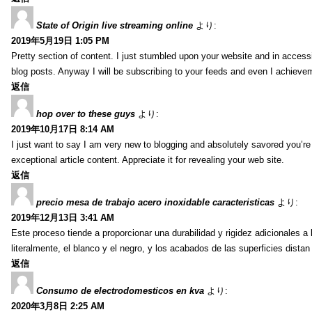
State of Origin live streaming online
より:
2019年5月19日 1:05 PM
Pretty section of content. I just stumbled upon your website and in accessi
blog posts. Anyway I will be subscribing to your feeds and even I achieve
返信
hop over to these guys
より:
2019年10月17日 8:14 AM
I just want to say I am very new to blogging and absolutely savored you’re 
exceptional article content. Appreciate it for revealing your web site.
返信
precio mesa de trabajo acero inoxidable caracteristicas
より:
2019年12月13日 3:41 AM
Este proceso tiende a proporcionar una durabilidad y rigidez adicionales a
literalmente, el blanco y el negro, y los acabados de las superficies dist
返信
Consumo de electrodomesticos en kva
より:
2020年3月8日 2:25 AM