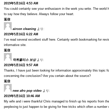
2019年5月16日 4:53 AM
You could certainly see your enthusiasm in the work you write. The world h
to say how they believe. Always follow your heart.
返信
aircon cleaning
より:
2019年5月16日 6:22 AM
I’ve read several excellent stuff here. Certainly worth bookmarking for revis
informative site.
返信
먹튀폴리스 보상
より:
2019年5月16日 9:57 AM
Thanks, I have just been looking for information approximately this topic fo
concerning the conclusion? Are you certain about the source?
返信
new afro pop video
より:
2019年5月16日 10:46 AM
My wife and i were thankful Chris managed to finish up his reports from th
perplexing to just happen to be giving for free tricks which often a number