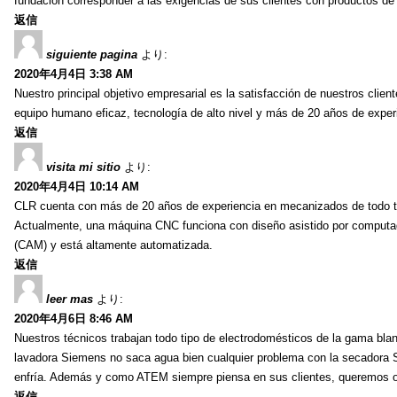
fundación corresponder a las exigencias de sus clientes con productos de 
返信
siguiente pagina
より:
2020年4月4日 3:38 AM
Nuestro principal objetivo empresarial es la satisfacción de nuestros client
equipo humano eficaz, tecnología de alto nivel y más de 20 años de experi
返信
visita mi sitio
より:
2020年4月4日 10:14 AM
CLR cuenta con más de 20 años de experiencia en mecanizados de todo tipo
Actualmente, una máquina CNC funciona con diseño asistido por computad
(CAM) y está altamente automatizada.
返信
leer mas
より:
2020年4月6日 8:46 AM
Nuestros técnicos trabajan todo tipo de electrodomésticos de la gama blan
lavadora Siemens no saca agua bien cualquier problema con la secadora 
enfría. Además y como ATEM siempre piensa en sus clientes, queremos
返信