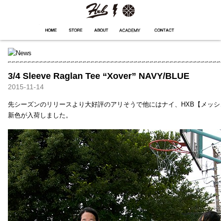
HXB
Home
Hugest
About
Academy
Contact
Store
3/4 Sleeve Raglan Tee “Xover” NAVY/BLUE
2015-11-14
先シーズンのリリースより大好評のアリそうで他にはナイ、HXB【メッ
新色が入荷しました。