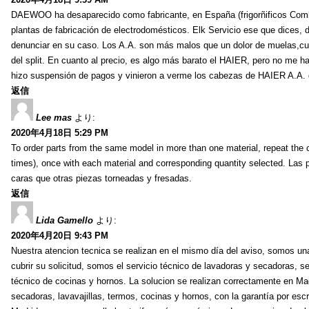
DAEWOO ha desaparecido como fabricante, en España (frigorñificos Combi
plantas de fabricación de electrodomésticos. Elk Servicio ese que dices, 
denunciar en su caso. Los A.A. son más malos que un dolor de muelas,cua
del split. En cuanto al precio, es algo más barato el HAIER, pero no me h
hizo suspensión de pagos y vinieron a verme los cabezas de HAIER A.A. d
返信
Lee mas
より:
2020年4月18日 5:29 PM
To order parts from the same model in more than one material, repeat the c
times), once with each material and corresponding quantity selected. Las
caras que otras piezas torneadas y fresadas.
返信
Lida Gamello
より:
2020年4月20日 9:43 PM
Nuestra atencion tecnica se realizan en el mismo día del aviso, somos u
cubrir su solicitud, somos el servicio técnico de lavadoras y secadoras, ser
técnico de cocinas y hornos. La solucion se realizan correctamente en Ma
secadoras, lavavajillas, termos, cocinas y hornos, con la garantía por esc