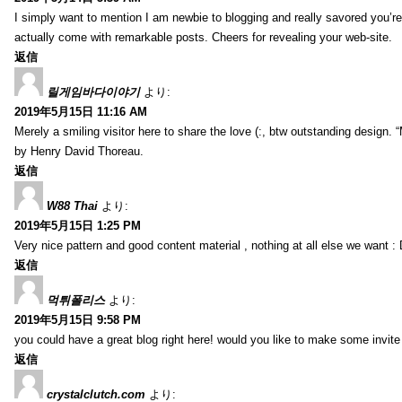
I simply want to mention I am newbie to blogging and really savored you’re 
actually come with remarkable posts. Cheers for revealing your web-site.
返信
릴게임바다이야기
より:
2019年5月15日 11:16 AM
Merely a smiling visitor here to share the love (:, btw outstanding design. 
by Henry David Thoreau.
返信
W88 Thai
より:
2019年5月15日 1:25 PM
Very nice pattern and good content material , nothing at all else we want : 
返信
먹튀폴리스
より:
2019年5月15日 9:58 PM
you could have a great blog right here! would you like to make some invit
返信
crystalclutch.com
より: