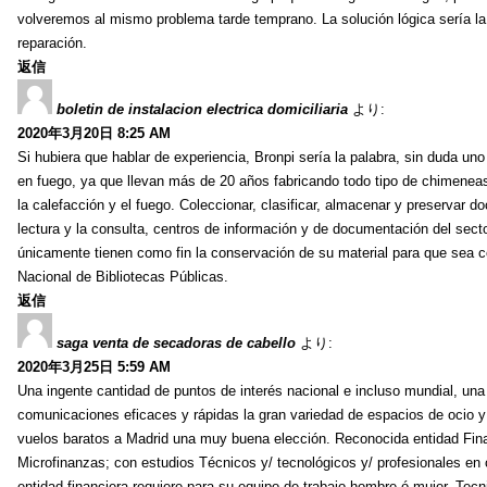
volveremos al mismo problema tarde temprano. La solución lógica sería l
reparación.
返信
boletin de instalacion electrica domiciliaria
より:
2020年3月20日 8:25 AM
Si hubiera que hablar de experiencia, Bronpi sería la palabra, sin duda u
en fuego, ya que llevan más de 20 años fabricando todo tipo de chimenea
la calefacción y el fuego. Coleccionar, clasificar, almacenar y preservar do
lectura y la consulta, centros de información y de documentación del secto
únicamente tienen como fin la conservación de su material para que sea c
Nacional de Bibliotecas Públicas.
返信
saga venta de secadoras de cabello
より:
2020年3月25日 5:59 AM
Una ingente cantidad de puntos de interés nacional e incluso mundial, una
comunicaciones eficaces y rápidas la gran variedad de espacios de ocio y
vuelos baratos a Madrid una muy buena elección. Reconocida entidad Fina
Microfinanzas; con estudios Técnicos y/ tecnológicos y/ profesionales en c
entidad financiera requiere para su equipo de trabajo hombre ó mujer, Tec