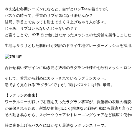
冷え込む冬期シーズンになると、自ずとロンTeeを着ますが、
バスケの時って、手首のリブが気になりませんか？
結局、手首まであっても肘までまくり上げちゃう人が多々。
じゃあ、リブはいらないんじゃないの？？
と言うことで、HXBでは他にはなかったメッシュの七分袖を製作しました
生地はサラリとした肌触りが好評のドライ生地グレーダーメッシュを採用
合わせ易いデザインに動き易さ抜群のラグラン仕様の七分袖メッシュロンT
そして、首元から斜めにカットされているラグランカット。
巷でよく見られる”ラグラン”ですが、実はバスケには特に最適。
【ラグランの由来】
ワーテルローの戦いで右腕を失ったラグラン将軍が、負傷者の衣服の着脱
が確保されるため、射撃や匍匐(ほふく)前進など戦時行動にも最適と言う
その動き易さから、スポーツウェアやトレーニングウェアなど幅広く使わ
特に腕を上げるバスケにはかなり最適なラグランスリーブ。