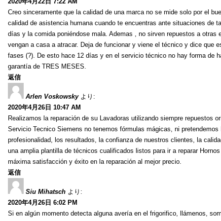
2020年4月22日 7:22 AM
Creo sinceramente que la calidad de una marca no se mide solo por el bu
calidad de asistencia humana cuando te encuentras ante situaciones de ta
días y la comida poniéndose mala. Ademas , no sirven repuestos a otras em
vengan a casa a atracar. Deja de funcionar y viene el técnico y dice que 
fases (?). De esto hace 12 días y en el servicio técnico no hay forma de hab
garantía de TRES MESES.
返信
Arlen Voskowsky
より:
2020年4月26日 10:47 AM
Realizamos la reparación de su Lavadoras utilizando siempre repuestos or
Servicio Tecnico Siemens no tenemos fórmulas mágicas, ni pretendemos ha
profesionalidad, los resultados, la confianza de nuestros clientes, la cal
una amplia plantilla de técnicos cualificados listos para ir a reparar Hor
máxima satisfacción y éxito en la reparación al mejor precio.
返信
Siu Mihatsch
より:
2020年4月26日 6:02 PM
Si en algún momento detecta alguna avería en el frigorifico, llámenos, som