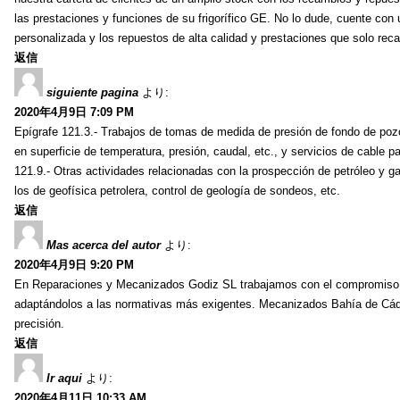
las prestaciones y funciones de su frigorífico GE. No lo dude, cuente con 
personalizada y los repuestos de alta calidad y prestaciones que solo reca
返信
siguiente pagina
より:
2020年4月9日 7:09 PM
Epígrafe 121.3.- Trabajos de tomas de medida de presión de fondo de pozos
en superficie de temperatura, presión, caudal, etc., y servicios de cable 
121.9.- Otras actividades relacionadas con la prospección de petróleo y ga
los de geofísica petrolera, control de geología de sondeos, etc.
返信
Mas acerca del autor
より:
2020年4月9日 9:20 PM
En Reparaciones y Mecanizados Godiz SL trabajamos con el compromiso d
adaptándolos a las normativas más exigentes. Mecanizados Bahía de Cád
precisión.
返信
Ir aqui
より:
2020年4月11日 10:33 AM