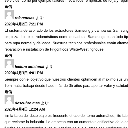
servicios, como por ejemplo talleres mecánicos, empresas de forja y repar
返信
referencias
より:
2020年4月2日 7:21 PM
El sistema de aspirado de los extractores Samsung y campanas Samsung es 
limpieza. Los electrodomésticos como secadoras Samsung secan todo tip
para ropa normal y delicada. Nuestros tecnicos profesionales están altame
reparacion e instalacion de Frigorificos White-Westinghouse.
返信
lectura adicional
より:
2020年4月3日 4:01 PM
Siempre con el objetivo que nuestros clientes optimicen al máximo sus un
Tornimatic trabaja desde hace más de 35 años para aportar valor y calidad 
返信
descubre mas
より:
2020年4月4日 12:24 AM
En la tarea del decoletaje es frecuente el uso del torno automático, Se fabr
que reclame la industria. La empresa con un aumento significativo de la 