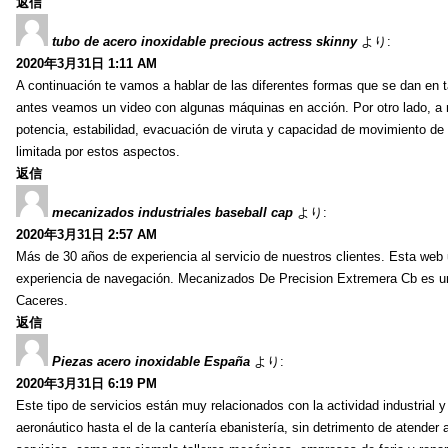
返信
tubo de acero inoxidable precious actress skinny
より:
2020年3月31日 1:11 AM
A continuación te vamos a hablar de las diferentes formas que se dan en 
antes veamos un video con algunas máquinas en acción. Por otro lado, a 
potencia, estabilidad, evacuación de viruta y capacidad de movimiento de l
limitada por estos aspectos.
返信
mecanizados industriales baseball cap
より:
2020年3月31日 2:57 AM
Más de 30 años de experiencia al servicio de nuestros clientes. Esta web u
experiencia de navegación. Mecanizados De Precision Extremera Cb es 
Caceres.
返信
Piezas acero inoxidable España
より:
2020年3月31日 6:19 PM
Este tipo de servicios están muy relacionados con la actividad industrial y
aeronáutico hasta el de la cantería ebanistería, sin detrimento de atender