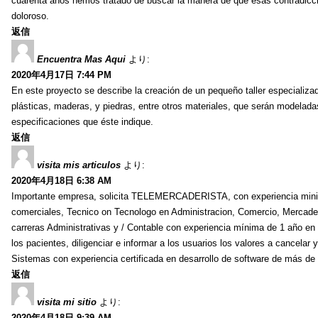
cuarenta años hemos tratado de buscar la manera de que esas contradicci
doloroso.
返信
Encuentra Mas Aqui
より:
2020年4月17日 7:44 PM
En este proyecto se describe la creación de un pequeño taller especializad
plásticas, maderas, y piedras, entre otros materiales, que serán modeladas
especificaciones que éste indique.
返信
visita mis articulos
より:
2020年4月18日 6:38 AM
Importante empresa, solicita TELEMERCADERISTA, con experiencia minima
comerciales, Tecnico on Tecnologo en Administracion, Comercio, Mercadeo
carreras Administrativas y / Contable con experiencia mínima de 1 año en s
los pacientes, diligenciar e informar a los usuarios los valores a cancela
Sistemas con experiencia certificada en desarrollo de software de más de
返信
visita mi sitio
より:
2020年4月18日 9:39 AM