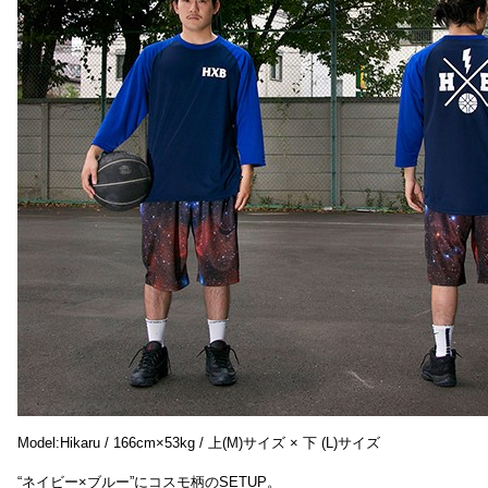
Model:Hikaru / 166cm×53kg / 上(M)サイズ × 下 (L)サイズ
“ネイビー×ブルー”にコスモ柄のSETUP。