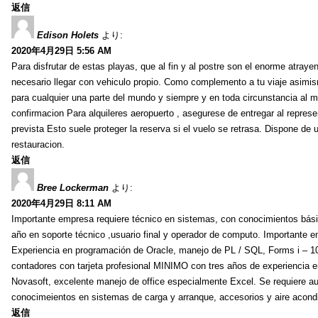
返信
Edison Holets
より:
2020年4月29日 5:56 AM
Para disfrutar de estas playas, que al fin y al postre son el enorme atrayen
necesario llegar con vehiculo propio. Como complemento a tu viaje asimi
para cualquier una parte del mundo y siempre y en toda circunstancia al
confirmacion Para alquileres aeropuerto , asegurese de entregar al represe
prevista Esto suele proteger la reserva si el vuelo se retrasa. Dispone de 
restauracion.
返信
Bree Lockerman
より:
2020年4月29日 8:11 AM
Importante empresa requiere técnico en sistemas, con conocimientos bás
año en soporte técnico ,usuario final y operador de computo. Importante 
Experiencia en programación de Oracle, manejo de PL / SQL, Forms i – 10G
contadores con tarjeta profesional MINIMO con tres años de experienc
Novasoft, excelente manejo de office especialmente Excel. Se requiere auxi
conocimeientos en sistemas de carga y arranque, accesorios y aire acond
返信