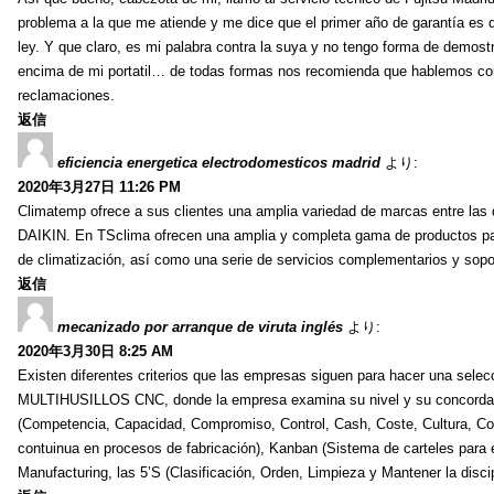
problema a la que me atiende y me dice que el primer año de garantía es 
ley. Y que claro, es mi palabra contra la suya y no tengo forma de demos
encima de mi portatil… de todas formas nos recomienda que hablemos con el
reclamaciones.
返信
eficiencia energetica electrodomesticos madrid
より:
2020年3月27日 11:26 PM
Climatemp ofrece a sus clientes una amplia variedad de marcas entr
DAIKIN. En TSclima ofrecen una amplia y completa gama de productos para
de climatización, así como una serie de servicios complementarios y sopor
返信
mecanizado por arranque de viruta inglés
より:
2020年3月30日 8:25 AM
Existen diferentes criterios que las empresas siguen para hacer una se
MULTIHUSILLOS CNC, donde la empresa examina su nivel y su concordancia
(Competencia, Capacidad, Compromiso, Control, Cash, Coste, Cultura, Co
contuinua en procesos de fabricación), Kanban (Sistema de carteles para 
Manufacturing, las 5’S (Clasificación, Orden, Limpieza y Mantener la discip