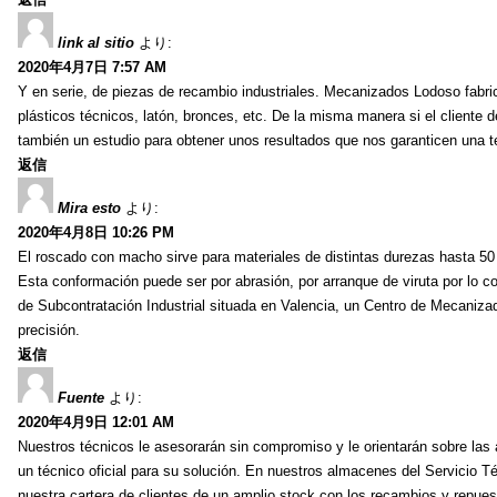
link al sitio
より:
2020年4月7日 7:57 AM
Y en serie, de piezas de recambio industriales. Mecanizados Lodoso fabric
plásticos técnicos, latón, bronces, etc. De la misma manera si el client
también un estudio para obtener unos resultados que nos garanticen una ten
返信
Mira esto
より:
2020年4月8日 10:26 PM
El roscado con macho sirve para materiales de distintas durezas hasta 50
Esta conformación puede ser por abrasión, por arranque de viruta por lo
de Subcontratación Industrial situada en Valencia, un Centro de Mecaniza
precisión.
返信
Fuente
より:
2020年4月9日 12:01 AM
Nuestros técnicos le asesorarán sin compromiso y le orientarán sobre las 
un técnico oficial para su solución. En nuestros almacenes del Servicio T
nuestra cartera de clientes de un amplio stock con los recambios y repues