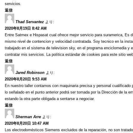
servicios.
返信
Thad Servantez
より:
2020年8月19日 8:42 AM
Entre Satmex e Hispasat cual ofrece mejor servicio para suramerica, Es 
mismo nivel de contencion y velocidad contratada. Soy tecnico en la instal
trabajado en el sistema de television sky, en el programa enciclomedia y e
contratar mis servicios. La política estándar de cookies para este sitio we
返信
Jared Robinson
より:
2020年8月20日 9:53 AM
En nuestro taller contamos con maquinaria precisa y personal cualificado 
lo señalado en el punto anterior podrá ser tomada por la Dirección de la 
estando la otra parte obligada a sentarse a negociar.
返信
Sherman Arre
より:
2020年8月20日 10:47 AM
Los electrodomésticos Siemens excluidos de la reparación, no son tratado