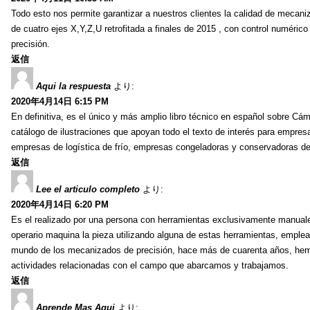
Todo esto nos permite garantizar a nuestros clientes la calidad de mecaniz
de cuatro ejes X,Y,Z,U retrofitada a finales de 2015 , con control numé
precisión.
返信
Aqui la respuesta
より:
2020年4月14日 6:15 PM
En definitiva, es el único y más amplio libro técnico en español sobre Cám
catálogo de ilustraciones que apoyan todo el texto de interés para empresas
empresas de logística de frío, empresas congeladoras y conservadoras de
返信
Lee el articulo completo
より:
2020年4月14日 6:20 PM
Es el realizado por una persona con herramientas exclusivamente manuales: s
operario maquina la pieza utilizando alguna de estas herramientas, empl
mundo de los mecanizados de precisión, hace más de cuarenta años, hemo
actividades relacionadas con el campo que abarcamos y trabajamos.
返信
Aprende Mas Aqui
より: