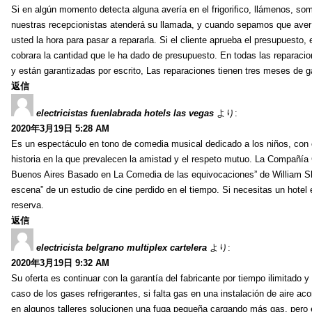
Si en algún momento detecta alguna avería en el frigorifico, llámenos, som
nuestras recepcionistas atenderá su llamada, y cuando sepamos que avería
usted la hora para pasar a repararla. Si el cliente aprueba el presupuesto,
cobrara la cantidad que le ha dado de presupuesto. En todas las reparacion
y están garantizadas por escrito, Las reparaciones tienen tres meses de 
返信
electricistas fuenlabrada hotels las vegas
より:
2020年3月19日 5:28 AM
Es un espectáculo en tono de comedia musical dedicado a los niños, con ca
historia en la que prevalecen la amistad y el respeto mutuo. La Compañía 
Buenos Aires Basado en La Comedia de las equivocaciones” de William Sha
escena” de un estudio de cine perdido en el tiempo. Si necesitas un hot
reserva.
返信
electricista belgrano multiplex cartelera
より:
2020年3月19日 9:32 AM
Su oferta es continuar con la garantía del fabricante por tiempo ilimitado y
caso de los gases refrigerantes, si falta gas en una instalación de aire a
en algunos talleres solucionen una fuga pequeña cargando más gas, pero 