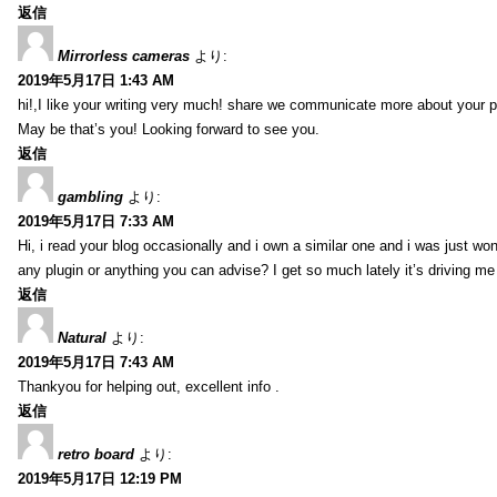
返信
Mirrorless cameras
より:
2019年5月17日 1:43 AM
hi!,I like your writing very much! share we communicate more about your po
May be that’s you! Looking forward to see you.
返信
gambling
より:
2019年5月17日 7:33 AM
Hi, i read your blog occasionally and i own a similar one and i was just wo
any plugin or anything you can advise? I get so much lately it’s driving m
返信
Natural
より:
2019年5月17日 7:43 AM
Thankyou for helping out, excellent info .
返信
retro board
より:
2019年5月17日 12:19 PM