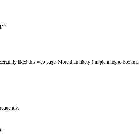
f””
 certainly liked this web page. More than likely I’m planning to bookmar
requently.
: