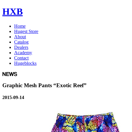
HXB
Home
Hugest Store
About
Catalog
Dealers
Academy
Contact
Hugeblocks
Graphic Mesh Pants “Exotic Reef”
2015-09-14