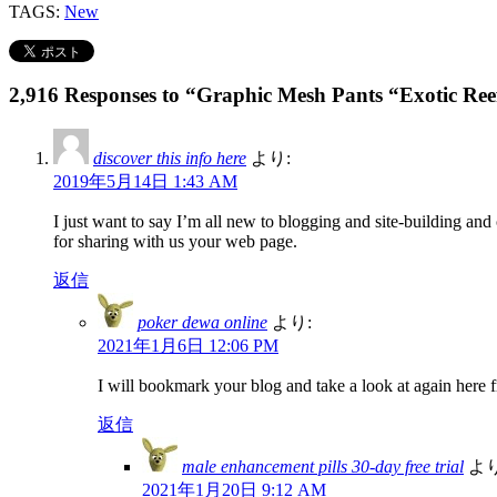
TAGS:
New
2,916 Responses to “Graphic Mesh Pants “Exotic Ree
discover this info here
より:
2019年5月14日 1:43 AM
I just want to say I’m all new to blogging and site-building and
for sharing with us your web page.
返信
poker dewa online
より:
2021年1月6日 12:06 PM
I will bookmark your blog and take a look at again here f
返信
male enhancement pills 30-day free trial
より
2021年1月20日 9:12 AM