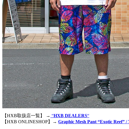
【HXB取扱店一覧】 →
“
HXB DEALERS
“
【HXB ONLINESHOP】→
Graphic Mesh Pant “Exotic Reef” 