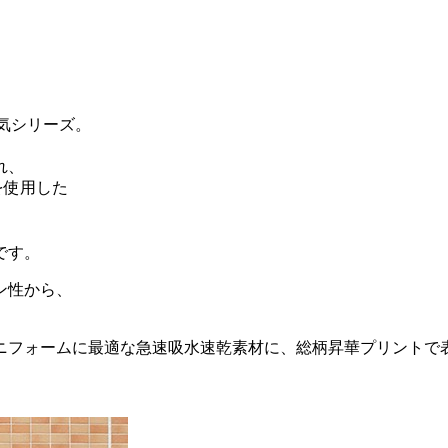
気シリーズ。
れ、
を使用した
です。
ン性から、
ニフォームに最適な急速吸水速乾素材に、総柄昇華プリントで
。