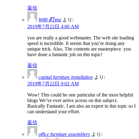
返信
W88 ดีไหม
より:
2019年7月22日 4:00 AM
you are really a good webmaster. The web site loading
speed is incredible. It seems that you’re doing any
unique trick. Also, The contents are masterpiece. you
have done a fantastic job on this topic!
返信
capital furniture installation
より:
2019年7月22日 9:02 AM
Wow! This could be one particular of the most helpful
blogs We’ve ever arrive across on this subject.
Basically Fantastic. I am also an expert in this topic so I
can understand your effort.
返信
office furniture assemblers
より: