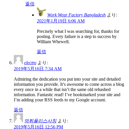
返信
Work Wear Factory Bangladesh
より:
2021年1月19日 6:06 AM
Precisely what I was searching for, thanks for
posting. Every failure is a step to success by
William Whewell.
返信
electro
より:
2019年5月16日 7:34 AM
Admiring the dedication you put into your site and detailed
information you provide. It’s awesome to come across a blog
every once in a while that isn’t the same old rehashed
information. Fantastic read! I’ve bookmarked your site and
I’m adding your RSS feeds to my Google account.
返信
먹튀폴리스사칭
より:
2019年5月16日 12:56 PM