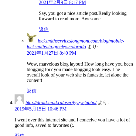
2021年2月9日 8:17 PM
Say, you got a nice article post.Really looking
forward to read more. Awesome.
返信
locksmithserviceslongmont.com/blog/mobile-
locksmiths-in-greeley-colorado
より:
2021年1月27日 8:40 PM
Wow, marvelous blog layout! How long have you been
blogging for? you made blogging look easy. The
overall look of your web site is fantastic, let alone the
content!
返信
http://droid-mod.ru/user/fvyzyefubbo/
より:
2019年5月15日 10:46 PM
I went over this internet site and I conceive you have a lot of
good info, saved to favorites (:.
返信