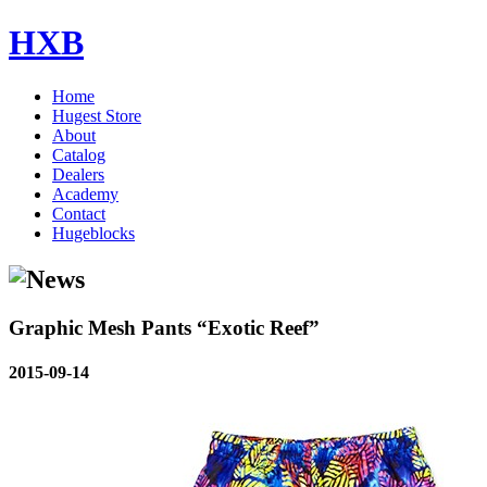
HXB
Home
Hugest Store
About
Catalog
Dealers
Academy
Contact
Hugeblocks
Graphic Mesh Pants “Exotic Reef”
2015-09-14