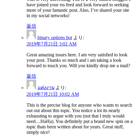
have joined your rss feed and look forward to seeking
more of your fantastic post. Also, I’ve shared your site
in my social networks!
返信
binary options bot
より:
2019年7月21日 3:02 AM
Great amazing issues here. I am very satisfied to look
your post. Thanks so much and i am taking a look
forward to touch you. Will you kindly drop me a mail?
返信
แต่งงาน
より:
2019年7月21日 10:02 AM
This is the precise blog for anyone who wants to search
out out about this topic. You notice a lot its nearly
exhausting to argue with you (not that I truly would
need…HaHa). You definitely put a brand new spin on a
topic thats been written about for years. Great stuff,
simply nice!