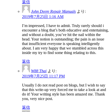
返信
John Deere Repair Manuals
より:
2019年7月25日 1:16 AM
I’m impressed, I have to admit. Truly rarely should i
encounter a blog that’s both educative and entertaining,
and without a doubt, you’ve hit the nail within the
head. Your notion is outstanding; the pain is an issue
that insufficient everyone is speaking intelligently
about. I am very happy that we stumbled across this
inside my try to find some thing relating to this.
返信
W88 Thai
より:
2019年7月25日 11:17 PM
Usually I do not read post on blogs, but I wish to say
that this write-up very forced me to take a look at and
do it! Your writing style has been amazed me. Thank
you, very nice post.
返信