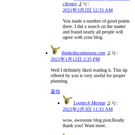
clientes
より:
2021年3月2日 12:33 AM
You made a number of good points
there. I did a search on the matter
and found nearly all people will
agree with your blog.
thinkeducationusa.com
より:
2021年1月12日 2:35 PM
Well I definitely liked reading it. This tip
offered by you is very useful for proper
planning.
返信
Logitech Meetup
より:
2021年2月3日 11:33 AM
wow, awesome blog post.Really
thank you! Want more.