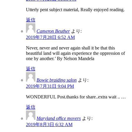
Utterly pent subject material, Really enjoyed reading.
返信
Cameron Beuther
より:
2019年7月28日 6:52 AM
Never, never and never again shall it be that this
beautiful land will again experience the oppression of
one by another.’ By Nelson Mandela
返信
Bowie braiding salon
より:
2019年7月31日 9:04 PM
WONDERFUL Post.thanks for share..extra wait .. …
返信
Maryland office movers
より:
2019年8月3日 6:32 AM