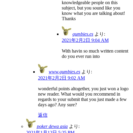
knowledgeable people on this
subject, but you sound like you
know what you are talking about!
Thanks
gumbies.es
より:
2021年2月2日 9:04 AM
With havin so much written content
do you ever run into
www.gumbies.es
より:
2021年2月2日 9:02 AM
wonderful points altogether, you just won a logo
new reader. What would you recommend in
regards to your submit that you just made a few
days ago? Any sure?
返信
poker dewa asia
より:
2021年1月12日 5:25 PM