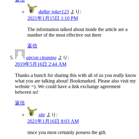
daftar joker123
より:
2021年1月15日 1:10 PM
The information talked about inside the article are a
number of the most effective out there
返信
aircon cleaning
より:
2019年5月16日 2:44 AM
Thanks a bunch for sharing this with all of us you really know
what you are talking about! Bookmarked. Please also visit my
website =). We could have a link exchange agreement
between us!
返信
site
より:
2021年1月16日 8:03 AM
since you most certainly possess the gift.