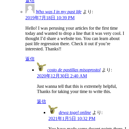
返信
Who was I in my past life
より:
2019年7月18日 10:39 PM
Hello! I was perusing your articles for the first time
today and wanted to drop a line that it was very cool. I
thought I’d share a website too. You can learn about
past life regression there. Check it out if you’re
interested. Thanks!!
返信
costo de pastillas misoprostol
より:
2020年12月30日 2:40 AM
Just wanna tell that this is extremely helpful,
Thanks for taking your time to write this.
返信
dewa togel online
より:
2021年1月5日 10:32 PM
You have made some decent points there. I