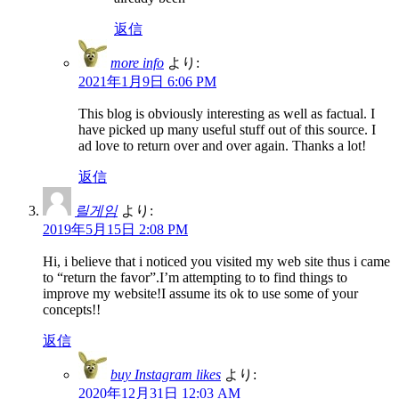
返信
more info
より:
2021年1月9日 6:06 PM
This blog is obviously interesting as well as factual. I
have picked up many useful stuff out of this source. I
ad love to return over and over again. Thanks a lot!
返信
릴게임
より:
2019年5月15日 2:08 PM
Hi, i believe that i noticed you visited my web site thus i came
to “return the favor”.I’m attempting to to find things to
improve my website!I assume its ok to use some of your
concepts!!
返信
buy Instagram likes
より:
2020年12月31日 12:03 AM