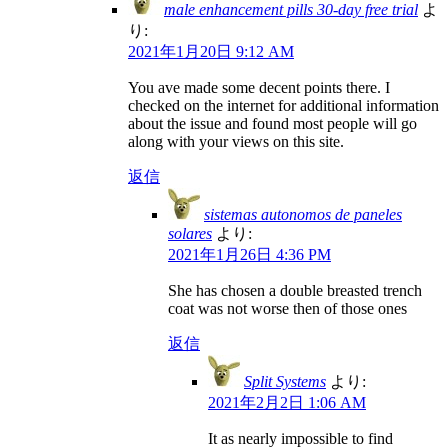
male enhancement pills 30-day free trial
よ
り:
2021年1月20日 9:12 AM
You ave made some decent points there. I
checked on the internet for additional information
about the issue and found most people will go
along with your views on this site.
返信
sistemas autonomos de paneles
solares
より:
2021年1月26日 4:36 PM
She has chosen a double breasted trench
coat was not worse then of those ones
返信
Split Systems
より:
2021年2月2日 1:06 AM
It as nearly impossible to find