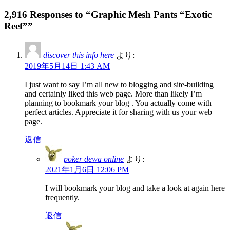
2,916 Responses to “Graphic Mesh Pants “Exotic
Reef””
discover this info here
より:
2019年5月14日 1:43 AM
I just want to say I’m all new to blogging and site-building
and certainly liked this web page. More than likely I’m
planning to bookmark your blog . You actually come with
perfect articles. Appreciate it for sharing with us your web
page.
返信
poker dewa online
より:
2021年1月6日 12:06 PM
I will bookmark your blog and take a look at again here
frequently.
返信