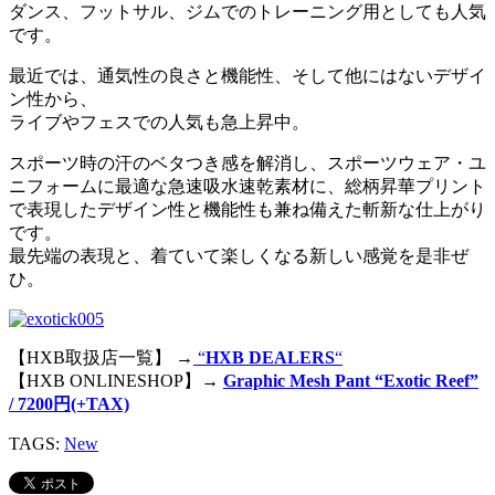
ダンス、フットサル、ジムでのトレーニング用としても人気
です。
最近では、通気性の良さと機能性、そして他にはないデザイ
ン性から、
ライブやフェスでの人気も急上昇中。
スポーツ時の汗のベタつき感を解消し、スポーツウェア・ユ
ニフォームに最適な急速吸水速乾素材に、総柄昇華プリント
で表現したデザイン性と機能性も兼ね備えた斬新な仕上がり
です。
最先端の表現と、着ていて楽しくなる新しい感覚を是非ぜ
ひ。
【HXB取扱店一覧】 →
“
HXB DEALERS
“
【HXB ONLINESHOP】→
Graphic Mesh Pant “Exotic Reef”
/ 7200円(+TAX)
TAGS:
New