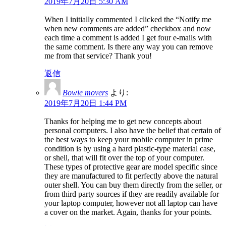
2019年7月20日 5:30 AM
When I initially commented I clicked the “Notify me
when new comments are added” checkbox and now
each time a comment is added I get four e-mails with
the same comment. Is there any way you can remove
me from that service? Thank you!
返信
Bowie movers
より:
2019年7月20日 1:44 PM
Thanks for helping me to get new concepts about
personal computers. I also have the belief that certain of
the best ways to keep your mobile computer in prime
condition is by using a hard plastic-type material case,
or shell, that will fit over the top of your computer.
These types of protective gear are model specific since
they are manufactured to fit perfectly above the natural
outer shell. You can buy them directly from the seller, or
from third party sources if they are readily available for
your laptop computer, however not all laptop can have
a cover on the market. Again, thanks for your points.