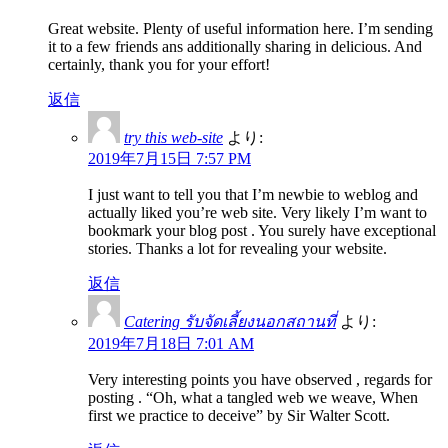
Great website. Plenty of useful information here. I’m sending
it to a few friends ans additionally sharing in delicious. And
certainly, thank you for your effort!
返信
try this web-site
より:
2019年7月15日 7:57 PM
I just want to tell you that I’m newbie to weblog and
actually liked you’re web site. Very likely I’m want to
bookmark your blog post . You surely have exceptional
stories. Thanks a lot for revealing your website.
返信
Catering รับจัดเลี้ยงนอกสถานที่
より:
2019年7月18日 7:01 AM
Very interesting points you have observed , regards for
posting . “Oh, what a tangled web we weave, When
first we practice to deceive” by Sir Walter Scott.