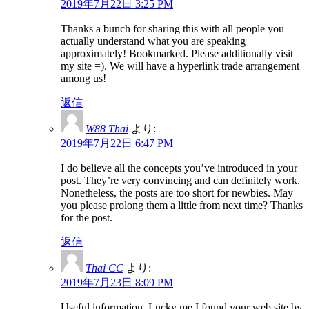
2019年7月22日 3:25 PM
Thanks a bunch for sharing this with all people you
actually understand what you are speaking
approximately! Bookmarked. Please additionally visit
my site =). We will have a hyperlink trade arrangement
among us!
返信
W88 Thai
より:
2019年7月22日 6:47 PM
I do believe all the concepts you’ve introduced in your
post. They’re very convincing and can definitely work.
Nonetheless, the posts are too short for newbies. May
you please prolong them a little from next time? Thanks
for the post.
返信
Thai CC
より:
2019年7月23日 8:09 PM
Useful information. Lucky me I found your web site by