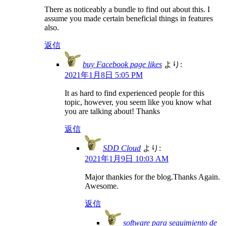
There as noticeably a bundle to find out about this. I
assume you made certain beneficial things in features
also.
返信
buy Facebook page likes
より:
2021年1月8日 5:05 PM
It as hard to find experienced people for this
topic, however, you seem like you know what
you are talking about! Thanks
返信
SDD Cloud
より:
2021年1月9日 10:03 AM
Major thankies for the blog.Thanks Again.
Awesome.
返信
software para seguimiento de