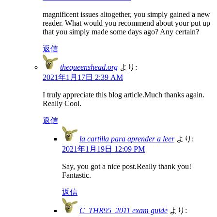
magnificent issues altogether, you simply gained a new
reader. What would you recommend about your put up
that you simply made some days ago? Any certain?
返信
thequeenshead.org
より:
2021年1月17日 2:39 AM
I truly appreciate this blog article.Much thanks again.
Really Cool.
返信
la cartilla para aprender a leer
より:
2021年1月19日 12:09 PM
Say, you got a nice post.Really thank you!
Fantastic.
返信
C_THR95_2011 exam guide
より: