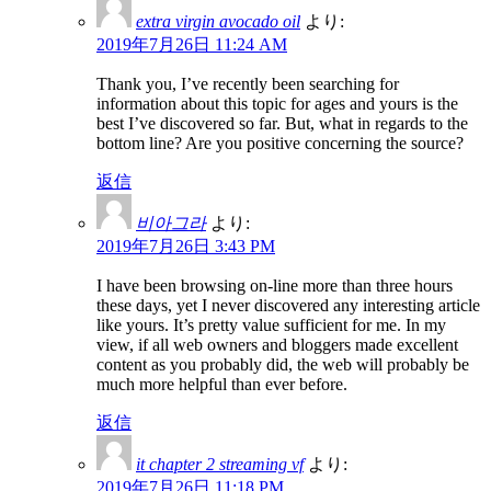
extra virgin avocado oil
より:
2019年7月26日 11:24 AM
Thank you, I’ve recently been searching for
information about this topic for ages and yours is the
best I’ve discovered so far. But, what in regards to the
bottom line? Are you positive concerning the source?
返信
비아그라
より:
2019年7月26日 3:43 PM
I have been browsing on-line more than three hours
these days, yet I never discovered any interesting article
like yours. It’s pretty value sufficient for me. In my
view, if all web owners and bloggers made excellent
content as you probably did, the web will probably be
much more helpful than ever before.
返信
it chapter 2 streaming vf
より:
2019年7月26日 11:18 PM