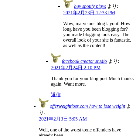
buy spotify plays
より:
2021年2月23日 12:33 PM
Wow, marvelous blog layout! How
long have you been blogging for?
you made blogging look easy. The
overall look of your site is fantastic,
as well as the content!
facebook creator studio
より:
2021年2月24日 2:10 PM
Thank you for your blog post.Much thanks
again. Want more.
返信
offerweightloss.com how to lose weight
よ
り:
2021年2月3日 5:05 AM
Well, one of the worst toxic offenders have
already been