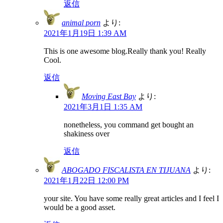
返信
animal porn
より:
2021年1月19日 1:39 AM
This is one awesome blog.Really thank you! Really
Cool.
返信
Moving East Bay
より:
2021年3月1日 1:35 AM
nonetheless, you command get bought an
shakiness over
返信
ABOGADO FISCALISTA EN TIJUANA
より:
2021年1月22日 12:00 PM
your site. You have some really great articles and I feel I
would be a good asset.