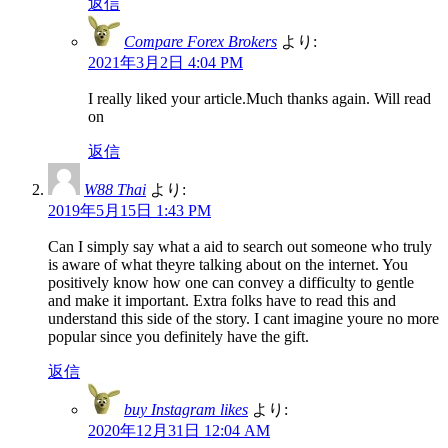
返信
Compare Forex Brokers
より:
2021年3月2日 4:04 PM
I really liked your article.Much thanks again. Will read
on
返信
W88 Thai
より:
2019年5月15日 1:43 PM
Can I simply say what a aid to search out someone who truly
is aware of what theyre talking about on the internet. You
positively know how one can convey a difficulty to gentle
and make it important. Extra folks have to read this and
understand this side of the story. I cant imagine youre no more
popular since you definitely have the gift.
返信
buy Instagram likes
より:
2020年12月31日 12:04 AM