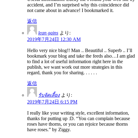
accident, and I’m surprised why this coincidence did
not came about in advance! I bookmarked it.
返信
lean gains
より:
2019年7月24日 12:30 AM
Hello very nice blog!! Man .. Beautiful .. Superb .. I’ll
bookmark your blog and take the feeds also…I am glad
to find a lot of useful information right here in the
publish, we want work out more strategies in this
regard, thank you for sharing. . . . . .
返信
รับจัดเลี้ยง
より:
2019年7月24日 6:15 PM
I really like your writing style, excellent information,
thanks for putting up :D. “You can complain because
roses have thorns, or you can rejoice because thorns
have roses.” by Ziggy.