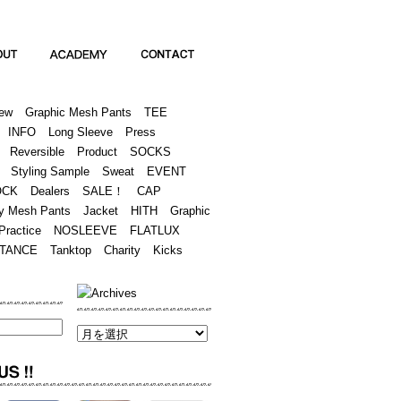
Academy
Contact
ew
Graphic Mesh Pants
TEE
INFO
Long Sleeve
Press
Reversible
Product
SOCKS
Styling Sample
Sweat
EVENT
OCK
Dealers
SALE！
CAP
y Mesh Pants
Jacket
HITH
Graphic
Practice
NOSLEEVE
FLATLUX
TANCE
Tanktop
Charity
Kicks