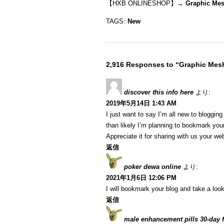
【HXB ONLINESHOP】→
Graphic Mes
TAGS:
New
2,916 Responses to “Graphic Mesh
discover this info here
より:
2019年5月14日 1:43 AM
I just want to say I’m all new to blogging
than likely I’m planning to bookmark your
Appreciate it for sharing with us your we
返信
poker dewa online
より:
2021年1月6日 12:06 PM
I will bookmark your blog and take a look
返信
male enhancement pills 30-day fr