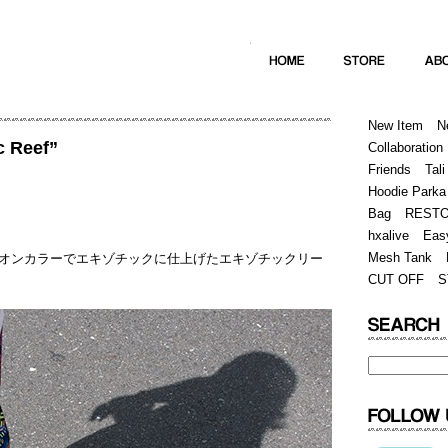
Home
Hugest
About
Store
New Item
N
c Reef”
Collaboration
Friends
Tali
Hoodie Parka
Bag
REST
hxalive
Eas
Mesh Tank
オンカラーでエキゾチックに仕上げたエキゾチックリー
CUT OFF
S