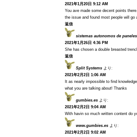
2021年1月20日 9:12 AM
You ave made some decent points there. I
the issue and found most people will go a
返信
sistemas autonomos de paneles
2021年1月26日 4:36 PM
She has chosen a double breasted trenc
返信
Split Systems
より:
2021年2月2日 1:06 AM
It as nearly impossible to find knowledg
what you are talking about! Thanks
gumbies.es
より:
2021年2月2日 9:04 AM
With havin so much written content do yo
www.gumbies.es
より:
2021年2月2日 9:02 AM