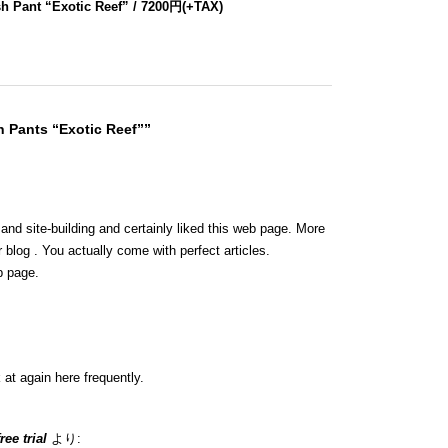
h Pant “Exotic Reef” / 7200円(+TAX)
 Pants “Exotic Reef””
 and site-building and certainly liked this web page. More
 blog . You actually come with perfect articles.
b page.
 at again here frequently.
ee trial
より: